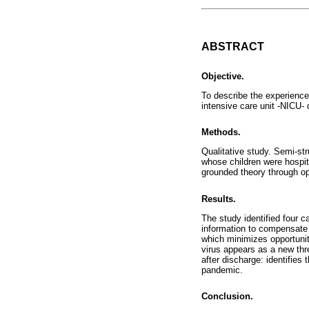
ABSTRACT
Objective.
To describe the experiences
intensive care unit -NICU
Methods.
Qualitative study. Semi-st
whose children were hospi
grounded theory through op
Results.
The study identified four c
information to compensate f
which minimizes opportuniti
virus appears as a new thre
after discharge: identifies
pandemic.
Conclusion.