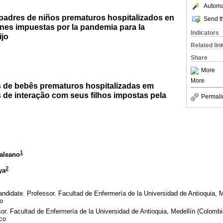
Automat
 padres de niños prematuros hospitalizados en
Send th
iones impuestas por la pandemia para la
Indicators
ijo
Related lin
Share
More
More
s de bebês prematuros hospitalizadas em
s de interação com seus filhos impostas pela
Permali
1
Galeano
2
ya
ndidate. Professor. Facultad de Enfermería de la Universidad de Antioquia, M
o
or. Facultad de Enfermería de la Universidad de Antioquia, Medellín (Colombi
co