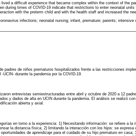
n lived a difficult experience that became complex within the context of the 
ren during times of COVID-19 indicate that restrictions to enter neonatal units 
teraction with the preterm child and with the health staff and increased the nee
ronavirus infections; neonatal nursing; infant, premature; parents; intensive c
 de padres de niños prematuros hospitalizados frente a las restricciones imp
l -UCIN- durante la pandemia por la COVID-19.
alizaron entrevistas semiestructuradas entre abril y octubre de 2020 a 12 padr
zados y dados de alta en UCIN durante la pandemia. El análisis se realizó con
ficación abierta y axial.
egorías en torno a la experiencia: 1) Necesitando información: se refiere a la
sar la distancia física; 2) limitando la interacción con los hijos: se expres
 oportunidades de aprendizaje para el cuidado de su hijo prematuro en casa