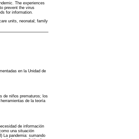
pandemic. The experiences
to prevent the virus
ds for information.
are units, neonatal; family
lementadas en la Unidad de
es de niños prematuros; los
 herramientas de la teoría
 necesidad de información
a como una situación
; 3) La pandemia: sumando