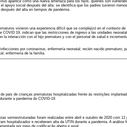
 virus aparece como una nueva amenaza para los hijos, quienes son vulnerab
 el apoyo social después del alta: se identifica que los padres tuvieron menos
o después del alta en tiempos de pandemia.
ematuros vivieron una experiencia difícil que se complejizó en el contexto d
e COVID 19, indican que las restricciones de ingreso a las unidades neonatal
ron la interacción con el hijo prematuro y con el personal de salud e incremen
infecciones por coronavirus; enfermería neonatal; recién nacido prematuro; p
l; enfermería de la familia.
de pais de crianças prematuras hospitalizadas frente às restrições implanta
 durante a pandemia do COVID-19.
istas semiestruturadas foram realizadas entre abril e outubro de 2020 com 12 
oram hospitalizados e receberam alta da UTIN durante a pandemia. A análise f
amentada por meio de codificação aberta e axial.