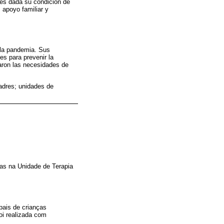
les dada su condición de
 apoyo familiar y
e la pandemia. Sus
es para prevenir la
taron las necesidades de
adres; unidades de
das na Unidade de Terapia
pais de crianças
oi realizada com