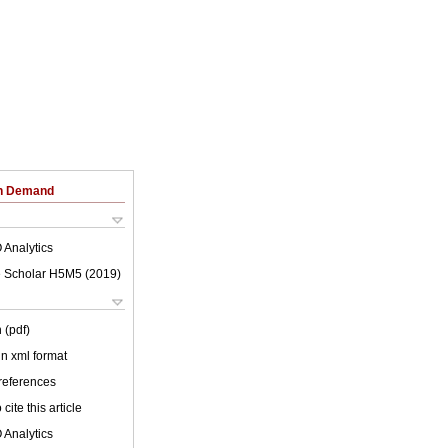
on Demand
 Analytics
 Scholar H5M5 (
2019
)
 (pdf)
 in xml format
 references
cite this article
 Analytics