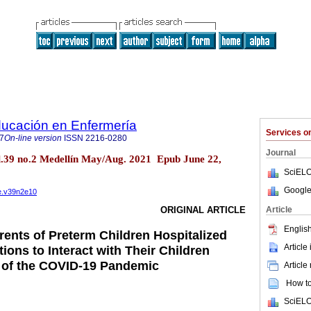
ducación en Enfermería
Services 
7
On-line version
ISSN
2216-0280
Journal
ol.39 no.2 Medellín May/Aug. 2021 Epub June 22,
SciELO
Google
ee.v39n2e10
Article
ORIGINAL ARTICLE
English
rents of Preterm Children Hospitalized
Article
ions to Interact with Their Children
of the COVID-19 Pandemic
Article
How to 
SciELO