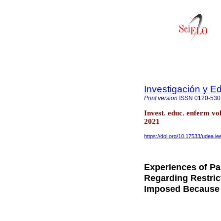
Investigación y E
Print version
ISSN
0120-530
Invest. educ. enferm v
2021
https://doi.org/10.17533/udea.i
Experiences of Pa
Regarding Restrict
Imposed Because 