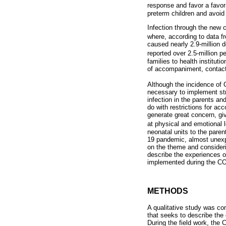
response and favor a favora
preterm children and avoid t
Infection through the new c
where, according to data f
caused nearly 2.9-million 
reported over 2.5-million 
families to health institutio
of accompaniment, contact, 
Although the incidence of 
necessary to implement str
infection in the parents an
do with restrictions for a
generate great concern, giv
at physical and emotional l
neonatal units to the paren
19 pandemic, almost unexp
on the theme and considerin
describe the experiences of
implemented during the C
METHODS
A qualitative study was co
that seeks to describe the 
During the field work, the