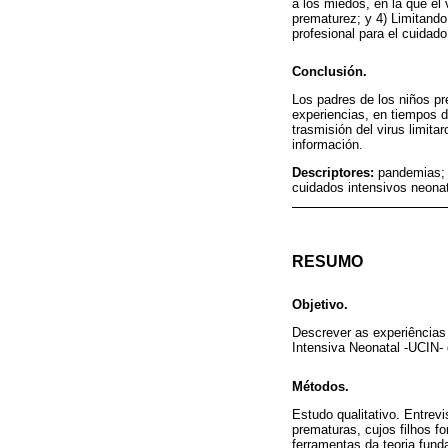
a los miedos, en la que el
prematurez; y 4) Limitando
profesional para el cuidad
Conclusión.
Los padres de los niños pr
experiencias, en tiempos d
trasmisión del virus limita
información.
Descriptores:
pandemias; 
cuidados intensivos neonata
RESUMO
Objetivo.
Descrever as experiências 
Intensiva Neonatal -UCIN-
Métodos.
Estudo qualitativo. Entrev
prematuras, cujos filhos f
ferramentas da teoria fund