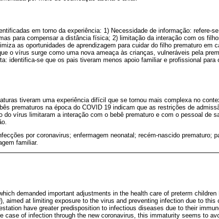
entificadas em torno da experiência: 1) Necessidade de informação: refere-s
mas para compensar a distância física; 2) limitação da interação com os fi
nimiza as oportunidades de aprendizagem para cuidar do filho prematuro em c
e o vírus surge como uma nova ameaça às crianças, vulneráveis ​​pela prema
ta: identifica-se que os pais tiveram menos apoio familiar e profissional para
aturas tiveram uma experiência difícil que se tornou mais complexa no cont
ebês prematuros na época do COVID 19 indicam que as restrições de admiss
ão do vírus limitaram a interação com o bebê prematuro e com o pessoal de
ão.
nfecções por coronavirus; enfermagem neonatal; recém-nascido prematuro; pa
agem familiar.
ich demanded important adjustments in the health care of preterm children h
, aimed at limiting exposure to the virus and preventing infection due to this 
estation have greater predisposition to infectious diseases due to their immun
he case of infection through the new coronavirus, this immaturity seems to a