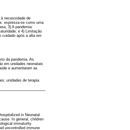
e à necessidade de
lhos: expressa-se como uma
asa; 3) A pandemia:
turidade; e 4) Limitação
 o cuidado após a alta em
exto da pandemia. As
ão em unidades neonatais
 saúde e aumentaram as
is; unidades de terapia
ospitalized in Neonatal
cause. In general, children
ological immaturity.
void uncontrolled immune