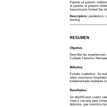
Parents of preterm childre
of parents of preterm child
transmission limited the in
Descriptors:
pandemics; co
nursing
RESUMEN
Objetivo.
Describir las experiencias
Cuidado Intensivo Neonata
Métodos.
Estudio cualitativo. Se re
niños estuvieron hospitali
fundamentada mediante codi
Resultados.
Se identificaron cuatro cat
clara y cercana para compen
dolorosa, que minimiza las