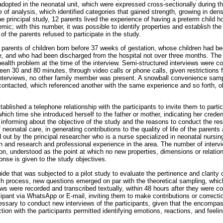
 adopted in the neonatal unit, which were expressed cross-sectionally during the
of analysis, which identified categories that gained strength, growing in dens
he principal study, 12 parents lived the experience of having a preterm child h
c; with this number, it was possible to identify properties and establish the 
of the parents refused to participate in the study.
: parents of children born before 37 weeks of gestation, whose children had b
e, and who had been discharged from the hospital not over three months. The
alth problem at the time of the interview. Semi-structured interviews were c
en 30 and 80 minutes, through video calls or phone calls, given restrictions f
nterviews, no other family member was present. A snowball convenience sampl
 contacted, which referenced another with the same experience and so forth, ob
tablished a telephone relationship with the participants to invite them to parti
which time she introduced herself to the father or mother, indicating her crede
 informing about the objective of the study and the reasons to conduct the res
neonatal care, in generating contributions to the quality of life of the parents 
 out by the principal researcher who is a nurse specialized in neonatal nursi
n and research and professional experience in the area. The number of inter
ion, understood as the point at which no new properties, dimensions or relati
onse is given to the study objectives.
de that was subjected to a pilot study to evaluate the pertinence and clarity o
ch process, new questions emerged on par with the theoretical sampling, which
s were recorded and transcribed textually, within 48 hours after they were con
cipant via WhatsApp or E-mail, inviting them to make contributions or correcti
essary to conduct new interviews of the participants, given that the encomp
ction with the participants permitted identifying emotions, reactions, and feeli