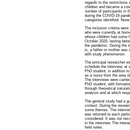
regards to the restrictions
children and became a core 
number of participants in t
during the COVID-19 pandemi
categories identified. None 
The inclusion criteria were
who were currently at hom
whose children had some he
October 2020, lasting betwe
the pandemic. During the i
is, a father or mother was
with study phenomenon.
The principal researcher es
schedule the interview, at 
PhD student, in addition to
as a nurse from the area of 
The interviews were carried
PhD student, with formatio
through theoretical saturat
analysis and at which resp
The general study had a gui
context. During the resear
some themes. The interview
was returned to each parti
considered. It was not nec
in the interview. The intera
field notes.