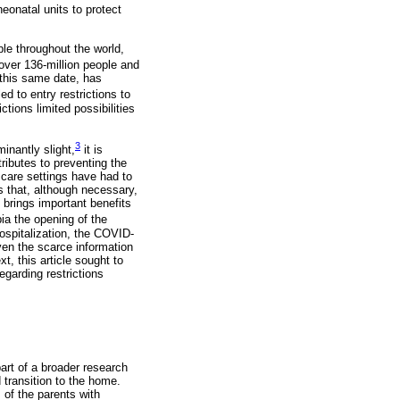
eonatal units to protect
ple throughout the world,
over 136-million people and
 this same date, has
ed to entry restrictions to
ictions limited possibilities
3
inantly slight,
it is
ributes to preventing the
l care settings have had to
s that, although necessary,
 brings important benefits
ia the opening of the
hospitalization, the COVID-
en the scarce information
, this article sought to
egarding restrictions
art of a broader research
 transition to the home.
 of the parents with