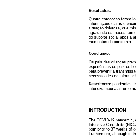
Resultados.
Quatro categorias foram id
informações claras e próxi
situação dolorosa, que mi
agravando os medos: em qu
do suporte social após a al
momentos de pandemia.
Conclusão.
Os pais das crianças prem
experiências de pais de b
para prevenir a transmiss
necessidades de informaç
Descritores:
pandemias; i
intensiva neonatal; enferm
INTRODUCTION
The COVID-19 pandemic, wh
Intensive Care Units (NICU)
born prior to 37 weeks of g
Furthermore, although in t