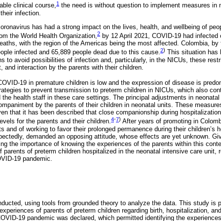
1
ble clinical course,
the need is without question to implement measures in n
heir infection.
oronavirus has had a strong impact on the lives, health, and wellbeing of peo
2
rom the World Health Organization,
by 12 April 2021, COVID-19 had infected 
deaths, with the region of the Americas being the most affected. Colombia, by
2
)
people infected and 65,889 people dead due to this cause.
This situation has l
ns to avoid possibilities of infection and, particularly, in the NICUs, these restr
and interaction by the parents with their children.
COVID-19 in premature children is low and the expression of disease is predom
ategies to prevent transmission to preterm children in NICUs, which also cont
d the health staff in these care settings. The principal adjustments in neonata
ccompaniment by the parents of their children in neonatal units. These measure
en that it has been described that close companionship during hospitalization
4
-
7
)
evels for the parents and their children.
After years of promoting in Colomb
ts and of working to favor their prolonged permanence during their children’s 
ectedly, demanded an opposing attitude, whose effects are yet unknown. Giv
g the importance of knowing the experiences of the parents within this context
 parents of preterm children hospitalized in the neonatal intensive care unit, r
OVID-19 pandemic.
nducted, using tools from grounded theory to analyze the data. This study is p
experiences of parents of preterm children regarding birth, hospitalization, and
 COVID-19 pandemic was declared, which permitted identifying the experiences