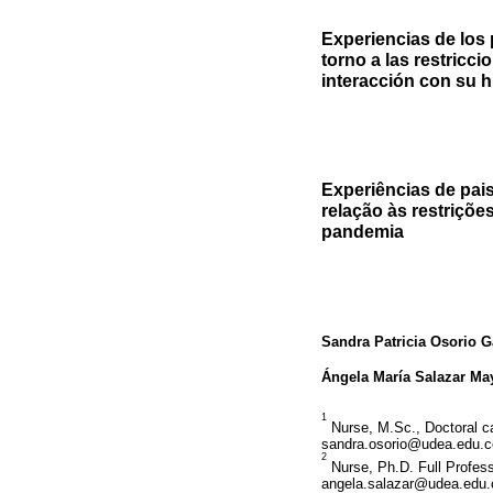
Experiencias de los
torno a las restricc
interacción con su h
Experiências de pai
relação às restriçõe
pandemia
Sandra Patricia Osorio 
Ángela María Salazar Ma
1
Nurse, M.Sc., Doctoral ca
sandra.osorio@udea.edu.c
2
Nurse, Ph.D. Full Profess
angela.salazar@udea.edu.