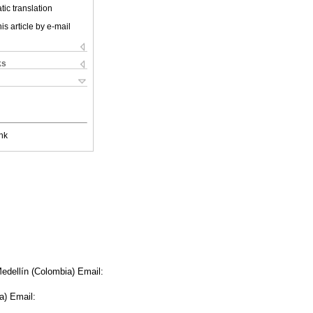
ic translation
is article by e-mail
ks
nk
edellín (Colombia) Email:
a) Email: