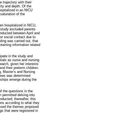
 trajectory with their
ity and depth. Of the
ospitalized in an NICU
saturation of the
een hospitalized in NICU,
 study excluded parents
onducted between April and
or social contact due to
ing was carried out, that
taining information related
cipate in the study and
ntials as nurse and nursing
earch, given her interests
and their preterm children.
ng, Master’s and Nursing
views was determined
onships emerge during the
f the questions in the
 permitted delving into
ducted; thereafter, this
ons according to what they
assed the themes proposed
ngs that were registered in