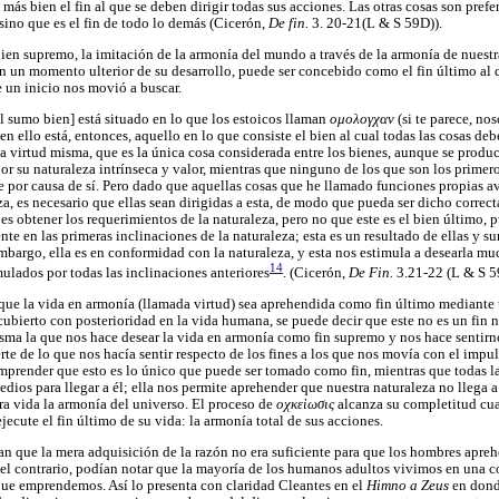
 más bien el fin al que se deben dirigir todas sus acciones. Las otras cosas son prefe
sino que es el fin de todo lo demás (Cicerón,
De fin.
3. 20-21(L & S 59D)).
ien supremo, la imitación de la armonía del mundo a través de la armonía de nuestra
 un momento ulterior de su desarrollo, puede ser concebido como el fin último al q
e un inicio nos movió a buscar.
[el sumo bien] está situado en lo que los estoicos llaman
ομολογχαν
(si te parece, no
n ello está, entonces, aquello en lo que consiste el bien al cual todas las cosas debe
la virtud misma, que es la única cosa considerada entre los bienes, aunque se produc
or su naturaleza intrínseca y valor, mientras que ninguno de los que son los primero
e por causa de sí. Pero dado que aquellas cosas que he llamado funciones propias a
eza, es necesario que ellas sean dirigidas a esta, de modo que pueda ser dicho correc
 es obtener los requerimientos de la naturaleza, pero no que este es el bien último, 
ente en las primeras inclinaciones de la naturaleza; esta es un resultado de ellas y s
bargo, ella es en conformidad con la naturaleza, y esta nos estimula a desearla m
14
ulados por todas las inclinaciones anteriores
. (Cicerón,
De Fin.
3.21-22 (L & S 5
que la vida en armonía (llamada virtud) sea aprehendida como fin último mediante
cubierto con posterioridad en la vida humana, se puede decir que este no es un fin n
misma la que nos hace desear la vida en armonía como fin supremo y nos hace sentir
e de lo que nos hacía sentir respecto de los fines a los que nos movía con el impul
prender que esto es lo único que puede ser tomado como fin, mientras que todas la
dios para llegar a él; ella nos permite aprehender que nuestra naturaleza no llega 
ra vida la armonía del universo. El proceso de
οχκεὶωσις
alcanza su completitud cua
cute el fin último de su vida: la armonía total de sus acciones.
ían que la mera adquisición de la razón no era suficiente para que los hombres apre
el contrario, podían notar que la mayoría de los humanos adultos vivimos en una c
 que emprendemos. Así lo presenta con claridad Cleantes en el
Himno a Zeus
en dond