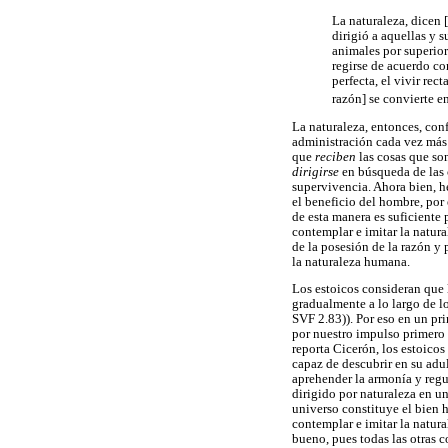
La naturaleza, dicen 
dirigió a aquellas y 
animales por superiori
regirse de acuerdo co
perfecta, el vivir re
razón] se convierte e
La naturaleza, entonces, con
administración cada vez más 
que
reciben
las cosas que so
dirigirse
en búsqueda de las
supervivencia. Ahora bien, 
el beneficio del hombre, por 
de esta manera es suficiente 
contemplar e imitar la natura
de la posesión de la razón y 
la naturaleza humana.
Los estoicos consideran que l
gradualmente a lo largo de l
SVF 2.83)). Por eso en un pr
por nuestro impulso primero a
reporta Cicerón, los estoico
capaz de descubrir en su adu
aprehender la armonía y regu
dirigido por naturaleza en u
universo constituye el bien 
contemplar e imitar la natur
bueno, pues todas las otras 