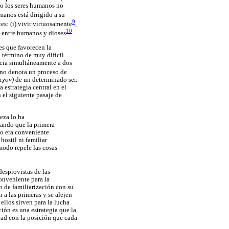
ro los seres humanos no
humanos está dirigido a su
9
es: (i) vivir virtuosamente
,
10
d entre humanos y dioses
.
es que favorecen la
 término de muy difícil
ncia simultáneamente a dos
ino denota un proceso de
εχον)
de un determinado ser.
 estrategia central en el
n el siguiente pasaje de
eza lo ha
lando que la primera
no era conveniente
hostil ni familiar
 modo repele las cosas
esprovistas de las
conveniente para la
o de familiarización con su
 a las primeras y se alejen
ellos sirven para la lucha
ión es una estrategia que la
dad con la posición que cada