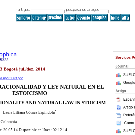
sophica
Serviços P
-5323
Journal
63 Bogotá jul./dez. 2014
SciELO
na.uph31-63.prle
Google
RACIONALIDAD Y LEY NATURAL EN EL
Artigo
ESTOICISMO
Espanh
IONALITY AND NATURAL LAW IN STOICISM
Artigo
*
Laura Liliana Gómez Espíndola
Referên
, Colombia.
Como c
: 20.05.14 Disponible en línea: 02.12.14
SciELO