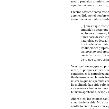
medio para algo ulterior sino
aquello que no es un medio, 
Cicerón sostiene cómo este b
aprehendido por el hombre en
cosas que la naturaleza desd
[...] puesto que éste 
armonía), puesto que e
acciones virtuosas y 
única cosa deseable p
naturaleza es deseabl
inicios de la natural
las funciones propias
virtuosa
no está pres
como he dicho. Sin em
de lo que somos estim
Vemos, entonces, que no por
razón, ni porque este sea des
contrario, es la naturaleza 
fin de manera mucho más fuert
misma la que nos permite com
ha inclinado han sido solo me
alcancemos a imitar en nuest
humano aprehenda, desee y eje
Ahora bien, los estoicos sab
armonía de la vida. Muy por 
conflicto entre las acciones