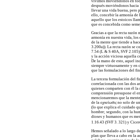
vivimos moviéndonos en todas
después moviéndonos hacia l
llevar una vida buena, pero 
ello, concebir la armonía de 
aquello que los estoicos lla
que es concebida como semej
Gracias a que la recta razón
armonía en nuestra vida, los 
de la mente que tiende a hac
3.200a)). La recta razón se 
7.54 (L & S 40A, SVF 2.105))
y la acción viciosa aquella 
De la mano de esto, aquel in
siempre virtuosamente y en c
que las formulaciones del 
La tercera formulación del 
correlacionada con las dos an
quienes comparten con él la 
comprensión presupone el ent
mencionaremos que la mente d
de la
οχκεὶωσις
no solo de un
(lo que explica el cuidado q
hombre; segundo, con la huma
dioses y humanos que es men
1.16.43 (SVF 3. 321) y Cice
Hemos señalado a lo largo de
plan que lleva a cabo en la a