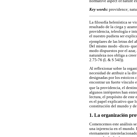
normative aspect of nature es
Key words:
providence; natu
La filosofía helenística se v
resultado de la ciega y azar
providencia, teleología e in
el nuestro pudiera ser explic
ejemplares de las letras del 
Del mismo modo -dicen- que a
modo dispuestos por el azar, 
naturaleza nos obliga a cree
2.75-76 (L & S 54J)).
Al reflexionar sobre la orga
necesidad de atribuir a la di
designadas por los estoicos c
encontrar un fuerte vínculo e
que la providencia, el destino
algunos intérpretes han ente
lectura, el propósito de este
es el papel explicativo que l
constitución del mundo y de 
1. La organización pr
Comencemos este análisis señ
una injerencia en el mundo. P
eternamente interrelacionado