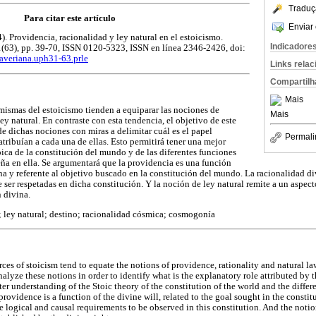
Traduç
Para citar este artículo
Enviar 
. Providencia, racionalidad y ley natural en el estoicismo.
Indicadore
(63), pp. 39-70, ISSN 0120-5323, ISSN en línea 2346-2426, doi:
Javeriana.uph31-63.prle
Links rela
Compartilh
Mais
 mismas del estoicismo tienden a equiparar las nociones de
Mais
ey natural. En contraste con esta tendencia, el objetivo de este
 de dichas nociones con miras a delimitar cuál es el papel
Permali
atribuían a cada una de ellas. Esto permitirá tener una mejor
oica de la constitución del mundo y de las diferentes funciones
a en ella. Se argumentará que la providencia es una función
na y referente al objetivo buscado en la constitución del mundo. La racionalidad di
 ser respetadas en dicha constitución. Y la noción de ley natural remite a un aspec
n divina.
 ley natural; destino; racionalidad cósmica; cosmogonía
ces of stoicism tend to equate the notions of providence, rationality and natural law.
 analyze these notions in order to identify what is the explanatory role attributed by 
ter understanding of the Stoic theory of the constitution of the world and the differ
 providence is a function of the divine will, related to the goal sought in the consti
he logical and causal requirements to be observed in this constitution. And the notion