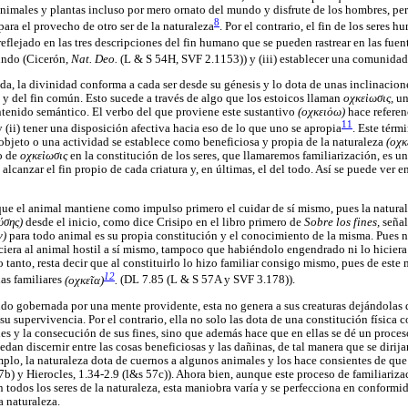
 animales y plantas incluso por mero ornato del mundo y disfrute de los hombres, pe
8
ra el provecho de otro ser de la naturaleza
. Por el contrario, el fin de los seres 
reflejado en las tres descripciones del fin humano que se pueden rastrear en las fuent
mundo (Cicerón,
Nat. Deo.
(L & S 54H, SVF 2.1153)) y (iii) establecer una comunida
ada, la divinidad conforma a cada ser desde su génesis y lo dota de unas inclinacion
 y del fin común. Esto sucede a través de algo que los estoicos llaman
οχκεὶωσις,
un
tenido semántico. El verbo del que proviene este sustantivo
(οχκειὁω)
hace refere
11
 y (ii) tener una disposición afectiva hacia eso de lo que uno se apropia
. Este térm
 objeto o una actividad se establece como beneficiosa y propia de la naturaleza
(οχκ
o de
οχκεὶωσις
en la constitución de los seres, que llamaremos familiarización, es una
alcanzar el fin propio de cada criatura y, en últimas, el del todo. Así se puede ver e
que el animal mantiene como impulso primero el cuidar de sí mismo, pues la natural
ύσης)
desde el inicio, como dice Crisipo en el libro primero de
Sobre los fines,
seña
ν)
para todo animal es su propia constitución y el conocimiento de la misma. Pues 
iciera al animal hostil a sí mismo, tampoco que habiéndolo engendrado ni lo hiciera 
 tanto, resta decir que al constituirlo lo hizo familiar consigo mismo, pues de este
12
las familiares
(οχκεῖα)
.
(DL 7.85 (L & S 57A y SVF 3.178)).
do gobernada por una mente providente, esta no genera a sus creaturas dejándolas d
su supervivencia. Por el contrario, ella no solo las dota de una constitución física 
des y la consecución de sus fines, sino que además hace que en ellas se dé un proces
dan discernir entre las cosas beneficiosas y las dañinas, de tal manera que se dirijan
mplo, la naturaleza dota de cuernos a algunos animales y los hace consientes de que 
b) y Hierocles, 1.34-2.9 (l&s 57c)). Ahora bien, aunque este proceso de familiarizac
todos los seres de la naturaleza, esta maniobra varía y se perfecciona en conformi
a naturaleza.