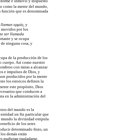
nforme e inmóvil y dispuesto
ito como la mente del mundo,
la función que es denominada
s llaman ορμάς,
y
 movidos por los
te ser llamada
ortante y se ocupa
 de ninguna cosa, y
cupa de la producción de los
 cuerpo. Así como nuestro
embros con miras a alcanzar
os e impulsos de Dios, y
 son producidos por la mente
sto los estoicos definen la
ente este propósito, Dios
necesarios que conducen a
uta en la administración del
ntos del mundo es la
 entidad un fin particular que
el mundo la divinidad estipula
beneficio de los seres
roducir determinado fruto, un
s los demás están
s pudieran trasladarse,