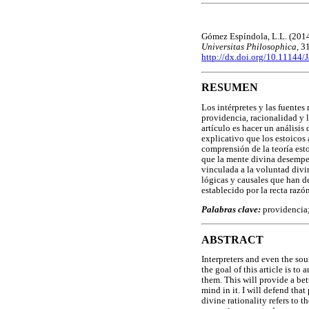
Gómez Espíndola, L.L. (2014)
Universitas Philosophica,
31
http://dx.doi.org/10.11144/
RESUMEN
Los intérpretes y las fuentes
providencia, racionalidad y l
artículo es hacer un análisis
explicativo que los estoicos 
comprensión de la teoría est
que la mente divina desempeñ
vinculada a la voluntad divi
lógicas y causales que han de
establecido por la recta razó
Palabras clave:
providencia;
ABSTRACT
Interpreters and even the sour
the goal of this article is to
them. This will provide a bet
mind in it. I will defend that
divine rationality refers to t