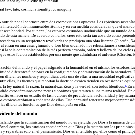
tablished by the divine right reason.
ral law; fate; cosmic rationality; cosmogony
io nutrida por el contraste entre dos cosmovisiones opuestas. Los epicúreos sostenía
osa interacción de innumerables átomos y en esa medida consideraban que el mundo 
trínseca bondad. Por su parte, los estoicos estimaban inadmisible que un mundo de 
ado de esta manera. De acuerdo con ellos, creer esto sería tan absurdo como pretend
abecedario en un recipiente y revolverlas se produjera una obra literaria (Cicerón,
Na
l entrar en una casa, gimnasio o foro bien ordenado nos rehusaríamos a considerar 
así la sola contemplación de la más perfecta armonía, orden y belleza de los cielos 
r que estos fueron establecidos por una mente que administra el universo (Cicerón,
N
nización del mundo y el papel asignado a la humanidad en el mismo, los estoicos f
vinidad diferentes funciones en la configuración y administración de la naturaleza. 
on diferentes nombres y respondían, cada una de ellas, a una necesidad explicativa 
ntre ellas, las fuentes que reportan la doctrina estoica tienden en ocasiones a equip
2
, la ley natural, la razón, la naturaleza, Zeus y la verdad, son todos idénticos.
En c
ndido estos términos como meros sinónimos que remiten a una misma realidad. En co
 escrito es hacer un estudio de las nociones de providencia, racionalidad y ley natura
os estoicos atribuían a cada una de ellas. Esto permitirá tener una mejor comprensión
las diferentes funciones que Dios desempeña en ella.
ovidente del mundo
alando que la administración del mundo no es ejercida por Dios a la manera de una
or el contrario, los estoicos consideraban que Dios y la materia son los principios i
s y separables solo en el pensamiento. Dios es entendido por ellos como el principi