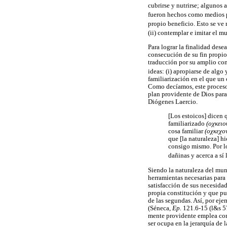
cubrirse y nutrirse; algunos
fueron hechos como medios pa
propio beneficio. Esto se ve 
(ii) contemplar e imitar el 
Para lograr la finalidad dese
consecución de su fin propio
traducción por su amplio con
ideas: (i) apropiarse de algo
familiarización en el que un
Como decíamos, este proces
plan providente de Dios para 
Diógenes Laercio.
[Los estoicos] dicen 
familiarizado
(οχκειο
cosa familiar
(οχκεχο
que [la naturaleza] h
consigo mismo. Por lo
dañinas y acerca a sí 
Siendo la naturaleza del mun
herramientas necesarias para 
satisfacción de sus necesida
propia constitución y que pue
de las segundas. Así, por eje
(Séneca,
Ep.
121.6-15 (l&s 57
mente providente emplea con 
ser ocupa en la jerarquía de l