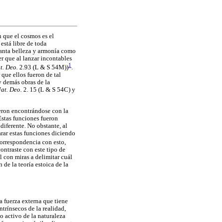
n que el cosmos es el
está libre de toda
tanta belleza y armonía como
er que al lanzar incontables
1
t. Deo.
2.93 (L & S 54M))
.
que ellos fueron de tal
y demás obras de la
at. Deo.
2. 15 (L & S 54C) y
ueron encontrándose con la
Estas funciones fueron
diferente. No obstante, al
arar estas funciones diciendo
orrespondencia con esto,
ntraste con este tipo de
l con miras a delimitar cuál
 de la teoría estoica de la
 fuerza externa que tiene
ntrínsecos de la realidad,
o activo de la naturaleza