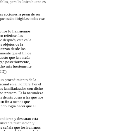
ribles, pero lo único bueno es
s acciones, a pesar de ser
ue están dirigidas todas esas
sotros lo llamaremos
n referirse, las
e después, esta es la
s objetos de la
vanzan desde los
tamente que el fin de
puesto que la
acción
urge posteriormente,
ucho más fuertemente
9D))
 un procedimiento de la
atural en el hombre. Por el
nos familiarizados con dicho
so primero. Es la naturaleza
s demás cosas a las que nos
a su fin a menos que
ndo logra hacer que el
hendieran y desearan esta
onstante fluctuación y
e señala que los humanos