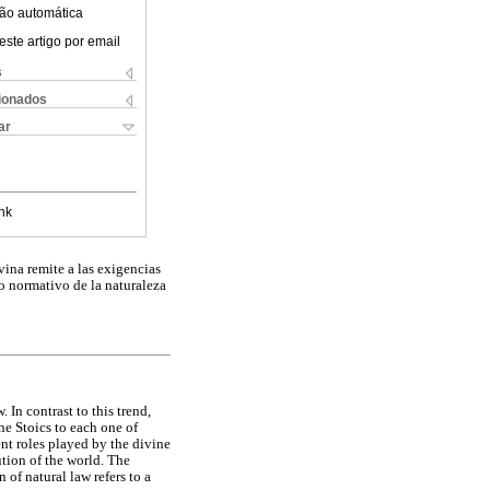
ão automática
este artigo por email
s
cionados
ar
nk
vina remite a las exigencias
to normativo de la naturaleza
 In contrast to this trend,
the Stoics to each one of
ent roles played by the divine
tution of the world. The
 of natural law refers to a