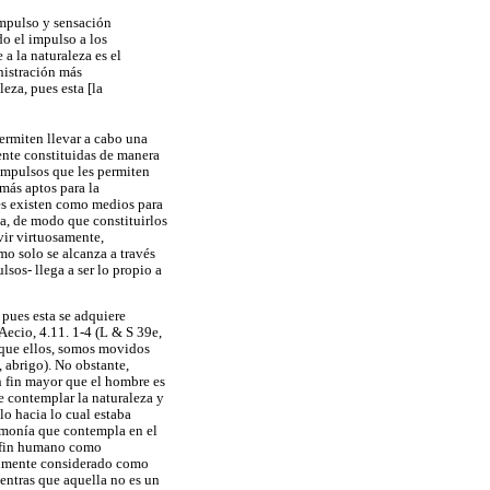
 impulso y sensación
do el impulso a los
 a la naturaleza es el
nistración más
leza, pues esta [la
permiten llevar a cabo una
mente constituidas de manera
 impulsos que les permiten
más aptos para la
es existen como medios para
za, de modo que constituirlos
vir virtuosamente,
mo solo se alcanza a través
lsos- llega a ser lo propio a
 pues esta se adquiere
Aecio, 4.11. 1-4 (L & S 39e,
 que ellos, somos movidos
, abrigo). No obstante,
n fin mayor que el hombre es
e contemplar la naturaleza y
lo hacia lo cual estaba
rmonía que contempla en el
l fin humano como
ealmente considerado como
entras que aquella no es un