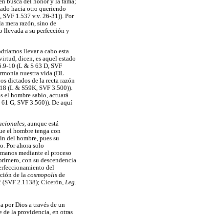
en busca del honor y la fama;
ado hacia otro queriendo
 SVF 1.537 v.v. 26-31)). Por
la mera razón, sino de
 llevada a su perfección y
dríamos llevar a cabo esta
virtud, dicen, es aquel estado
6.9-10 (L & S 63 D, SVF
 armonía nuestra vida (DL
os dictados de la recta razón
4-18 (L & S59K, SVF 3.500)).
s el hombre sabio, actuará
 61 G, SVF 3.560)). De aquí
acionales,
aunque está
 que el hombre tenga con
fin del hombre, pues su
o. Por ahora solo
humanos mediante el proceso
 primero, con su descendencia
perfeccionamiento del
ución de la
cosmopolis
de
2 (SVF 2.1138); Cicerón,
Leg.
a por Dios a través de un
 de la providencia, en otras