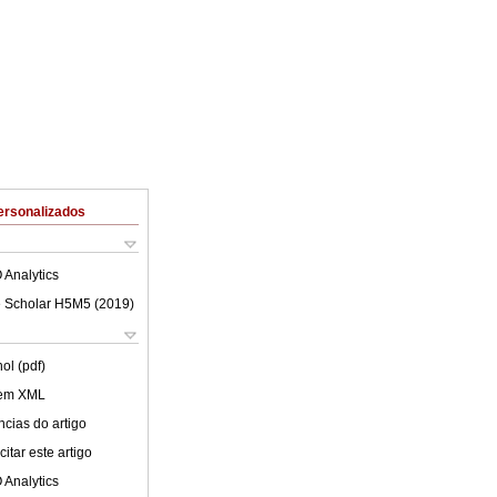
ersonalizados
 Analytics
 Scholar H5M5 (
2019
)
ol (pdf)
 em XML
cias do artigo
itar este artigo
 Analytics