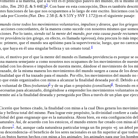
imiento a la materia, que a su vez es el principio pasivo del mundo, en sí mismo i
3
cidio,
Tim.
293 (L & S 44E))
. Con base en esta concepción, Dios es también descr
es funciones de las que nos ocuparemos a lo largo de este escrito. Iniciemos con 
icada por Cicerón
(Nat. Deo.
2.58 (L & S 53Y y SVF 1.172)) en el siguiente pasaje:
 mundo tiene todos los movimientos voluntarios, impulsos y deseos, que los griego
 acciones concordantes, de la manera como sucede con nosotros mismos que somos
aciones. Por lo tanto,
siendo tal la mente del mundo, por esta causa puede rectamen
iere providencia
(en griego, en efecto, es llamada πρὁνοια), ésta procura lo más imp
o: primero, que el mundo sea aptísimo para la supervivencia; luego, que no carezca
4
, que haya en él una singular belleza y un ornato total.
io, el motivo por el que la mente del mundo es llamada providencia es porque se o
na manera semejante a como nosotros nos ocupamos de los movimientos de nuestro
idad con los deseos e impulsos de nuestra mente, dándose el movimiento de los mi
 trazado, de la misma manera los movimientos del mundo surgen a causa de los dese
a finalidad que él ha trazado para el mundo. Por ello, los movimientos del mundo no
o que están organizados con miras a alcanzar la finalidad deseada por él. Debido a e
5
6
la voluntad de Dios
(voluntas)
y de su plan o propósito
(consilium)
.
Teniendo en m
necesarias para alcanzarlo, dirigiéndose a emprender los movimientos voluntarios 
remite así a la finalidad deseada y perseguida por Dios a través de un plan que ejec
Cicerón que hemos citado, la finalidad con miras a la cual Dios genera los movimie
a y belleza total del mismo. Para lograr este propósito, la divinidad confiere a cada
global del gran engranaje que es la naturaleza. Ahora bien, en esta configuración d
 naturales. Así, de acuerdo con los estoicos, el mundo entero fue creado con miras al 
7
s dioses
. Así, aunque cada naturaleza particular tenga un fin propio -ej. un árbol p
su descendencia- el beneficio de los seres racionales es un fin superior al que todo
s frutos fueron hechos con miras a los animales; los animales para que los hombre