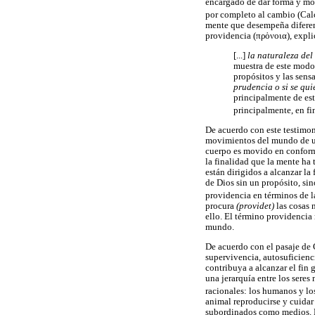
encargado de dar forma y mov
por completo al cambio (Cal
mente que desempeña diferent
providencia (πρὁνοια), expl
[...]
la naturaleza del
muestra de este modo
propósitos y las sens
prudencia o si se qu
principalmente de est
principalmente, en fin
De acuerdo con este testimon
movimientos del mundo de u
cuerpo es movido en conform
la finalidad que la mente ha
están dirigidos a alcanzar l
de Dios sin un propósito, sin
providencia en términos de 
procura
(providet)
las cosas 
ello. El término providencia 
mundo.
De acuerdo con el pasaje de 
supervivencia, autosuficienci
contribuya a alcanzar el fin 
una jerarquía entre los seres
racionales: los humanos y lo
animal reproducirse y cuidar 
subordinados como medios. Lo