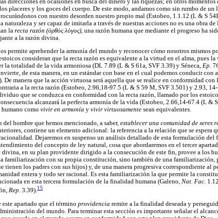
 direcciones en ocasiones en busca del dinero y las riquezas; en otros momentos 
os placeres y los goces del cuerpo. De este modo, andamos como sin rumbo de un l
procurándonos con nuestro desorden nuestro propio mal (Estobeo, 1.1.12 (L & S 54I,
la naturaleza y ser capaz de imitarla a través de nuestras acciones no es una obra de 
man la
recta razón (ὁρθὁς λὁγος),
una razón humana que mediante el progreso ha sido
ante a la razón divina.
 nos permite aprehender la armonía del mundo y reconocer cómo nosotros mismos po
estoicos consideran que la recta razón es equivalente a la virtud en el alma, pues la 
er la totalidad de la vida armoniosa (DL 7.89 (L & S 61a, SVF 3.39) y Séneca,
Ep.
7
convierte, de esta manera, en un estándar con base en el cual podemos conducir con
. De manera que la acción virtuosa será aquella que se realice en conformidad con l
contraria a la recta razón (Estobeo, 2.96,18-97.5 (L & S 59 M, SVF 3.501) y 2.93, 1
dividuo que se conduzca en conformidad con la recta razón, llamado por los estoico
onsecuencia alcanzará la perfecta armonía de la vida (Estobeo, 2.66,14-67.4 (L & S
fin humano como
vivir en armonía
y
vivir virtuosamente
sean equivalentes.
fin del hombre que hemos mencionado, a saber,
establecer una comunidad de seres r
teriores, contiene un elemento adicional: la referencia a la relación que se espera
racionalidad. Dejaremos en suspenso un análisis detallado de esta formulación del 
endimiento del concepto de ley natural, cosa que abordaremos en el tercer apartad
ivina, en su plan providente dirigido a la consecución de este fin, provee a los 
a familiarización con su propia constitución, sino también de una familiarización,
ue tienen los padres con sus hijos) y, de una manera progresiva correspondiente al 
nidad entera y todo ser racional. Es esta familiarización la que permite la constit
cionada en esta tercera formulación de la finalidad humana (Galeno,
Nat. Fac.
1.1
15
rón,
Rep.
3.39).
 este apartado que el término
providencia
remite a la finalidad deseada y perseguid
dministración del mundo. Para terminar esta sección es importante señalar el alcance