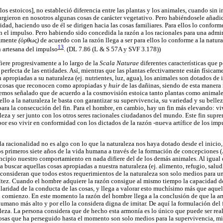
[los estoicos], no estableció diferencia entre las plantas y los animales, cuando sin
surgieron en nosotros algunas cosas de carácter vegetativo. Pero habiéndosele añadi
dad, haciendo uso de él se dirigen hacia las cosas familiares. Para ellos lo conforme
n el impulso. Pero habiendo sido concedida la razón a los racionales para una admi
ctamente
(ὸρθως)
de acuerdo con la razón llega a ser para ellos lo conforme a la natura
13
n artesana del impulso
. (DL 7.86 (L & S 57A y SVF 3.178))
fiere progresivamente a lo largo de la
Scala Naturae
diferentes características que 
perfecta de las entidades. Así, mientras que las plantas efectivamente están física
n apropiadas a su naturaleza (ej. nutrientes, luz, agua), los animales son dotados de
 cosas que reconocen como apropiadas y
huir
de las dañinas, siendo de esta manera 
hemos señalado que de acuerdo a la cosmovisión estoica tanto plantas como animal
ello a la naturaleza le basta con garantizar su supervivencia, su variedad y su belle
para la consecución del fin. Para el hombre, en cambio, hay un fin más elevando: vi
leza y ser junto con los otros seres racionales ciudadanos del mundo. Este fin supre
por eso vivir en conformidad con los dictados de la razón -nueva artífice de los impu
a racionalidad no es algo con lo que la naturaleza nos haya dotado desde el inicio,
os primeros siete años de la vida humana a través de la formación de concepciones (
incipio nuestro comportamiento en nada difiere del de los demás animales. Al igual
 buscar aquellas cosas apropiadas a nuestra naturaleza (ej. alimento, refugio, salud
s consideran que todos estos requerimientos de la naturaleza son solo medios para u
ltez. Cuando el hombre adquiere la razón consigue al mismo tiempo la capacidad d
laridad de la conducta de las cosas, y llega a valorar esto muchísimo más que aquel
n comienzo. En este momento la razón del hombre llega a la conclusión de que la a
humano más alto y por ello la considera digna de imitar. De aquí la formulación de
aleza. La persona considera que de hecho esta armonía es lo único que puede ser r
cosas que ha perseguido hasta el momento son solo medios para la supervivencia, mi