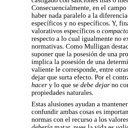
castigado con sanciones más o meno
Consecuencialmente, en el campo d
haber nada paralelo a la diferenci
específicos y no específicos. Y, fi
valorativos específicos o
compact
respecto a lo cual igualmente no e
normativas. Como Mulligan destaca
suponer que la posesión de una pr
implica la posesión de una determi
valiente le corresponde, entre otra
dejar que surta efecto. Por el cont
hacer
y lo que se
debe dejar
no co
propiedades naturales.
Estas alusiones ayudan a mantener
confundir ambas cosas es importan
normas con el recurso a los valor
debería
matar, pues la vida es
vali