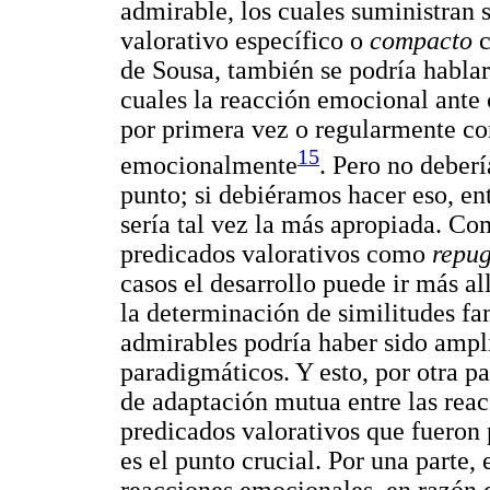
admirable, los cuales suministran 
valorativo específico o
compacto
de Sousa, también se podría habla
cuales la reacción emocional ante c
por primera vez o regularmente co
15
emocionalmente
. Pero no deber
punto; si debiéramos hacer eso, en
sería tal vez la más apropiada. Co
predicados valorativos como
repu
casos el desarrollo puede ir más a
la determinación de similitudes fa
admirables podría haber sido ampli
paradigmáticos. Y esto, por otra p
de adaptación mutua entre las reac
predicados valorativos que fueron 
es el punto crucial. Por una parte, 
reacciones emocionales, en razón d