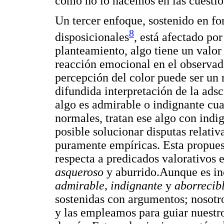
como no lo hacemos en las cuestio
Un tercer enfoque, sostenido en fo
8
disposicionales
, está afectado po
planteamiento, algo tiene un valo
reacción emocional en el observad
percepción del color puede ser un 
difundida interpretación de la adsc
algo es admirable o indignante cu
normales, tratan ese algo con indi
posible solucionar disputas relativ
puramente empíricas. Esta propuest
respecta a predicados valorativos
asqueroso
y aburrido.Aunque es in
admirable, indignante
y
aborrecib
sostenidas con argumentos; nosot
y las empleamos para guiar nuestro