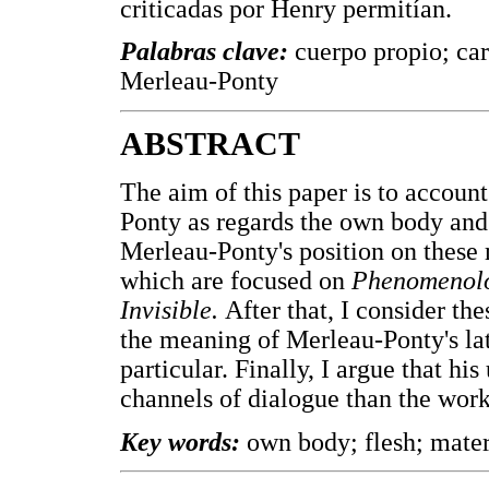
criticadas por Henry permitían.
Palabras clave:
cuerpo propio; ca
Merleau-Ponty
ABSTRACT
The aim of this paper is to accoun
Ponty as regards the own body and t
Merleau-Ponty's position on these m
which are focused on
Phenomenolo
Invisible.
After that, I consider th
the meaning of Merleau-Ponty's lat
particular. Finally, I argue that hi
channels of dialogue than the work
Key words:
own body; flesh; mate