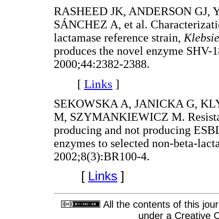
RASHEED JK, ANDERSON GJ, 
SÁNCHEZ A, et al. Characterizati
lactamase reference strain,
Klebsi
produces the novel enzyme SHV-1
2000;44:2382-2388.
[
Links
]
SEKOWSKA A, JANICKA G, K
M, SZYMANKIEWICZ M. Resista
producing and not producing ESBL
enzymes to selected non-beta-lact
2002;8(3):BR100-4.
[
Links
]
All the contents of this jo
under a
Creative 