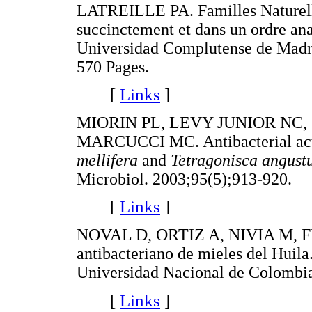
LATREILLE PA. Familles Naturell
succinctement et dans un ordre anal
Universidad Complutense de Madrid.
570 Pages.
[
Links
]
MIORIN PL, LEVY JUNIOR NC,
MARCUCCI MC. Antibacterial acti
mellifera
and
Tetragonisca angust
Microbiol. 2003;95(5);913-920.
[
Links
]
NOVAL D, ORTIZ A, NIVIA M, FI
antibacteriano de mieles del Huil
Universidad Nacional de Colombia
[
Links
]