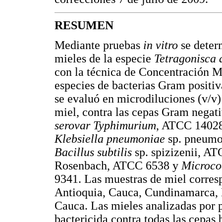
RESUMEN
Mediante pruebas
in vitro
se deter
mieles de la especie
Tetragonisca
con la técnica de Concentración Mí
especies de bacterias Gram positi
se evaluó en microdiluciones (v/v
miel, contra las cepas Gram negat
serovar Typhimurium
, ATCC 1402
Klebsiella pneumoniae
sp. pneumo
Bacillus subtilis
sp. spizizenii, A
Rosenbach, ATCC 6538 y
Microco
9341. Las muestras de miel corres
Antioquia, Cauca, Cundinamarca, 
Cauca. Las mieles analizadas por 
bactericida contra todas las cepas