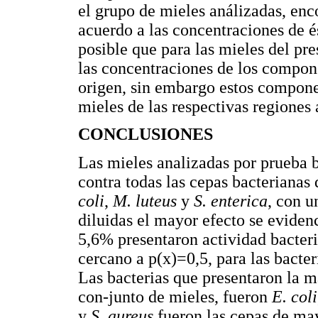
el grupo de mieles análizadas, en
acuerdo a las concentraciones de 
posible que para las mieles del pre
las concentraciones de los compon
origen, sin embargo estos compone
mieles de las respectivas regiones 
CONCLUSIONES
Las mieles analizadas por prueba b
contra todas las cepas bacterianas
coli
,
M. luteus
y
S. enterica
, con u
diluidas el mayor efecto se eviden
5,6% presentaron actividad bacteri
cercano a p(x)=0,5, para las bacte
Las bacterias que presentaron la ma
con-junto de mieles, fueron
E. coli
y
S. aureus
fueron las cepas de may