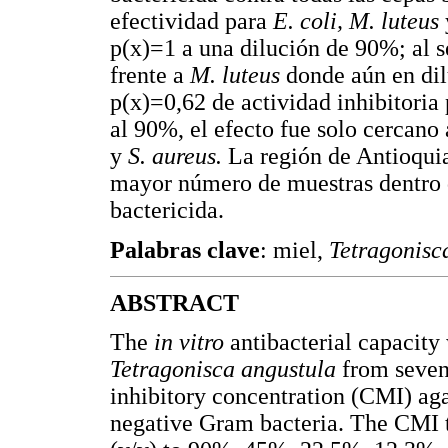
efectividad para
E. coli, M. luteus
p(x)=1 a una dilución de 90%; al s
frente a
M. luteus
donde aún en di
p(x)=0,62 de actividad inhibitoria 
al 90%, el efecto fue solo cercano
y
S. aureus.
La región de Antioquia
mayor número de muestras dentro 
bactericida.
Palabras clave
: miel,
Tetragonisc
ABSTRACT
The
in vitro
antibacterial capacity
Tetragonisca angustula
from seve
inhibitory concentration (CMI) aga
negative Gram bacteria. The CMI 