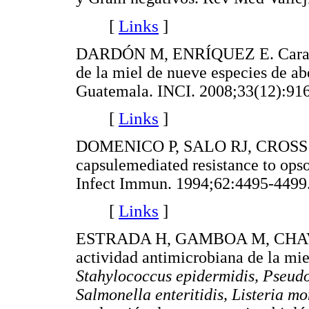
[
Links
]
DARDÓN M, ENRÍQUEZ E. Caracter
de la miel de nueve especies de ab
Guatemala. INCI. 2008;33(12):91
[
Links
]
DOMENICO P, SALO RJ, CROSS A
capsulemediated resistance to ops
Infect Immun. 1994;62:4495-4499
[
Links
]
ESTRADA H, GAMBOA M, CHAVES
actividad antimicrobiana de la mie
Stahylococcus epidermidis, Pseudo
Salmonella enteritidis, Listeria 