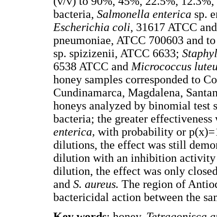
(v/v) to 90%, 45%, 22.5%, 12.3%,
bacteria,
Salmonella enterica
sp. 
Escherichia coli
, 31617 ATCC an
pneumoniae, ATCC 700603 and to 
sp. spizizenii, ATCC 6633;
Staphy
6538 ATCC and
Micrococcus luteu
honey samples corresponded to Co
Cundinamarca, Magdalena, Santand
honeys analyzed by binomial test s
bacteria; the greater effectiveness
enterica,
with probability or p(x)=
dilutions, the effect was still dem
dilution with an inhibition activi
dilution, the effect was only close
and
S. aureus.
The region of Antioq
bactericidal action between the sa
Key words
: honey,
Tetragonisca a