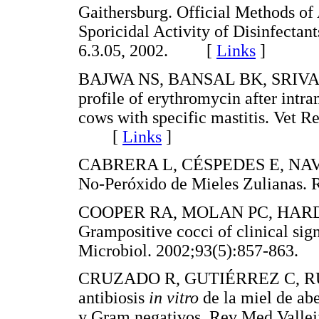
Gaithersburg. Official Methods of
Sporicidal Activity of Disinfecta
6.3.05, 2002. [
Links
]
BAJWA NS, BANSAL BK, SRIVAS
profile of erythromycin after intr
cows with specific mastitis. Vet 
[
Links
]
CABRERA L, CÉSPEDES E, NAVA R
No-Peróxido de Mieles Zulianas
COOPER RA, MOLAN PC, HARDING
Grampositive cocci of clinical sig
Microbiol. 2002;93(5):857-86
CRUZADO R, GUTIÉRREZ C, RUIZ
antibiosis
in vitro
de la miel de ab
y Gram negativos. Rev Med Vallej