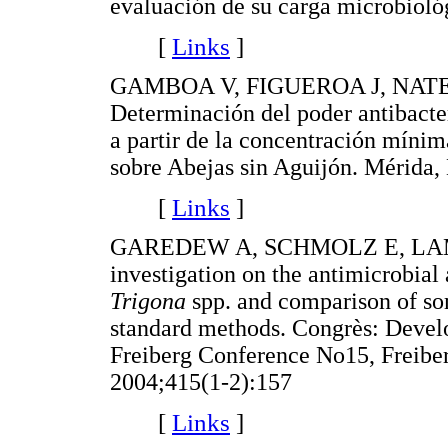
evaluación de su carga microbioló
[
Links
]
GAMBOA V, FIGUEROA J, NATES
Determinación del poder antibacter
a partir de la concentración míni
sobre Abejas sin Aguijón. Mérida,
[
Links
]
GAREDEW A, SCHMOLZ E, LAMPR
investigation on the antimicrobial 
Trigona
spp. and comparison of so
standard methods. Congrès: Devel
Freiberg Conference No15, Frei
2004;415(1-2):157
[
Links
]