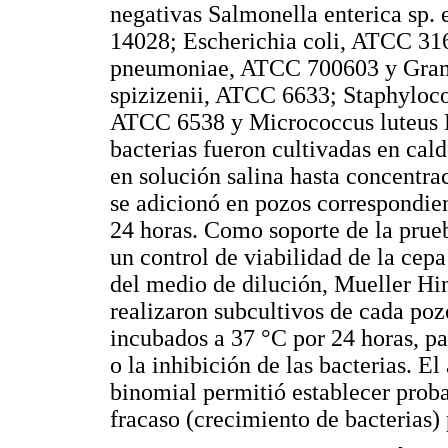
negativas Salmonella enterica sp
14028; Escherichia coli, ATCC 31
pneumoniae, ATCC 700603 y Gram p
spizizenii, ATCC 6633; Staphyloc
ATCC 6538 y Micrococcus luteus 
bacterias fueron cultivadas en cal
en solución salina hasta concent
se adicionó en pozos correspondien
24 horas. Como soporte de la prueb
un control de viabilidad de la cep
del medio de dilución, Mueller Hin
realizaron subcultivos de cada po
incubados a 37 °C por 24 horas, pa
o la inhibición de las bacterias. El
binomial permitió establecer proba
fracaso (crecimiento de bacterias) 