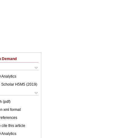
on Demand
 Analytics
 Scholar H5M5 (
2019
)
h (pdf)
 in xml format
 references
cite this article
 Analytics