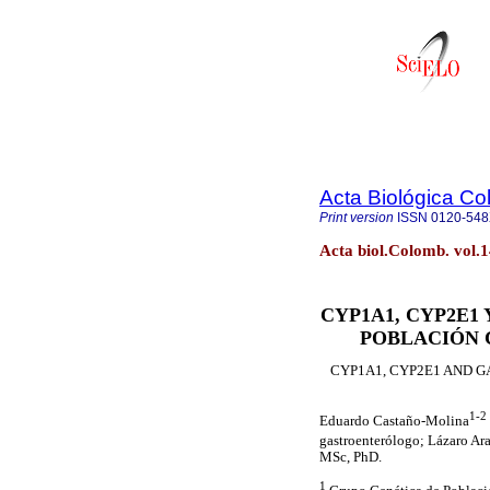
Acta Biológica C
Print version
ISSN
0120-54
Acta biol.Colomb. vol.
CYP1A1, CYP2E1
POBLACIÓN 
CYP1A1, CYP2E1 AND G
1-2
Eduardo Castaño-Molina
gastroenterólogo; Lázaro Ar
MSc, PhD.
1