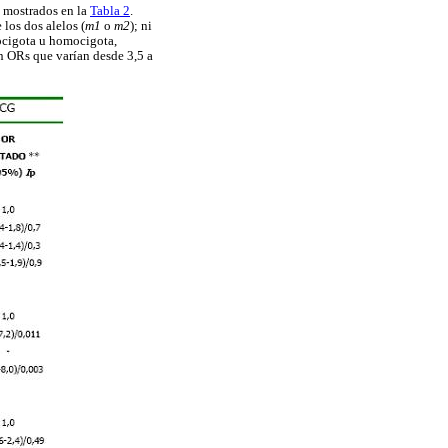
n mostrados en la
Tabla 2
.
los dos alelos (
m1
o
m2
); ni
ocigota u homocigota,
on ORs que varían desde 3,5 a