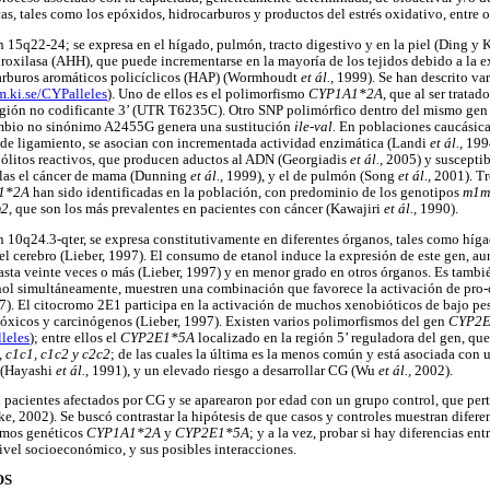
s, tales como los epóxidos, hidrocarburos y productos del estrés oxidativo, entre 
 15q22-24; se expresa en el hígado, pulmón, tracto digestivo y en la piel (Ding y 
roxilasa (AHH), que puede incrementarse en la mayoría de los tejidos debido a la 
arburos aromáticos policíclicos (HAP) (Wormhoudt
et ál.,
1999). Se han descrito va
.ki.se/CYPalleles
). Uno de ellos es el polimorfismo
CYP1A1*2A
, que al ser trata
gión no codificante 3’ (UTR T6235C). Otro SNP polimórfico dentro del mismo gen
mbio no sinónimo A2455G genera una sustitución
ile-val.
En poblaciones caucásica
o de ligamiento, se asocian con incrementada actividad enzimática (Landi
et ál.,
1994
ólitos reactivos, que producen aductos al ADN (Georgiadis
et ál.,
2005) y susceptib
llas el cáncer de mama (Dunning
et ál.,
1999), y el de pulmón (Song
et ál.,
2001). Tr
1*2A
han sido identificadas en la población, con predominio de los genotipos
m1m
2,
que son los más prevalentes en pacientes con cáncer (Kawajiri
et ál.,
1990).
10q24.3-qter, se expresa constitutivamente en diferentes órganos, tales como híg
 del cerebro (Lieber, 1997). El consumo de etanol induce la expresión de este gen, a
asta veinte veces o más (Lieber, 1997) y en menor grado en otros órganos. Es tambié
l simultáneamente, muestren una combinación que favorece la activación de pro
7). El citocromo 2E1 participa en la activación de muchos xenobióticos de bajo pe
xicos y carcinógenos (Lieber, 1997). Existen varios polimorfismos del gen
CYP2E
leles
); entre ellos el
CYP2E1*5A
localizado en la región 5’ reguladora del gen, qu
,
c1c1, c1c2 y c2c2
; de las cuales la última es la menos común y está asociada con
a (Hayashi
et ál.,
1991), y un elevado riesgo a desarrollar CG (Wu
et ál.,
2002).
on pacientes afectados por CG y se aparearon por edad con un grupo control, que p
 2002). Se buscó contrastar la hipótesis de que casos y controles muestran diferenc
ismos genéticos
CYP1A1*2A
y
CYP2E1*5A
; y a la vez, probar si hay diferencias en
ivel socioeconómico, y sus posibles interacciones.
OS