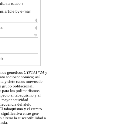
ic translation
is article by e-mail
ks
nk
ismos genéticos
CYP1A1*2A
y
trato socioeconómico; así
ta y siete casos nuevos de
mo grupo poblacional,
s para los polimorfismos
especto al tabaquismo y al
n mayor actividad
frecuencia del alelo
El tabaquismo y el estrato
significativa entre gen-
 alterar la susceptibilidad a
asia.