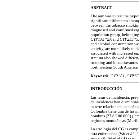
ABSTRACT
The aim was to test the hypo
significant differences amon
between the tobacco smoking 
diagnosed and confirmed eigh
population group, belongin
CYP1A1*2A
and
CYP2E1*5
and alcohol consumption were
activity, are more likely to 
associated with increased e
stratum also showed differen
smoking and bioactiavantes
northwestern South America c
Keywords
:
CYP1A1
,
CYP2E
INTRODUCCIÓN
Las tasas de incidencia, pre
de incidencia han disminuido
muerte relacionada con cánc
Colombia tiene una de las má
hombres (27,8/100.000) (Je
regiones montañosas (Muril
La etiología del CG es compl
esta enfermedad (Wu
et ál
., 
susceptibilidad al CG es un 