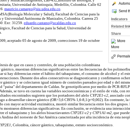
nes y Mutacarcinogénesis, Lab-432,Instituto de Biología, y
Automat
sitaria, Universidad de Antioquia, Medellín, Colombia. Calle 62
26.
mauricio.camargo@siu.udea.edu.co
.
Send th
SA (Biología Molecular y Salud), Facultad de Ciencias para la
s y Universidad Autónoma de Manizales, Colombia. Carrera 25
Indicators
60. Ext: 31259.
eduardo.castano@ucaldas.edu.co
Related lin
rgico, Facultad de Ciencias para la Salud, Universidad de
a.
Share
009, aceptado 05 de agosto de 2009, correcciones 19 de octubre
More
More
Permali
pótesis de que en casos y controles, de una población colombiana
 gástrico, muestran diferencias significativas entre las frecuencias de los polimorf
obar si hay diferencias entre el hábito del tabaquismo, el consumo de alcohol y el es
teracciones. Durante dos años consecutivos se diagnosticaron y confirmaron ochen
er gástrico y se colectaron igual número de controles pareados por edad y del mis
ad “paisa” del departamento de Caldas. Se genotipificaron por medio de PCR-RFLP
 Además, se tuvo en cuenta las variables socioeconómicas y el estilo de vida, con r
ltados encontrados sugieren que los portadores del alelo
CYP2E1-c2,
asociado co
sgo a desarrollar cáncer gástrico (OR=3,6 CI95% 1,6-8,1/
p
=0,002). En contraste, la 
do con mayor actividad enzimática, mostró similar frecuencia entre los dos grupos. 
 mostraron diferencias significativas. En conclusión, se evidencia una interacción 
tre el tabaquismo y los alelos bioactiavantes
CYP2E1-c2
y
CYP1A1-m2
, que pueden
n Andina del noroeste de Sur América caracterizada por alta incidencia de esta neopl
YP2E1
, Colombia, cáncer gástrico, tabaquismo, estrato socioeconómico.