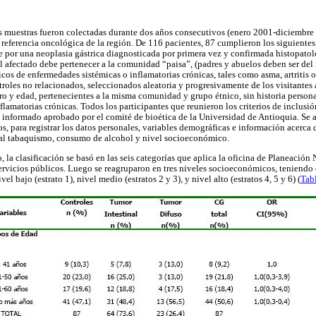
 muestras fueron colectadas durante dos años consecutivos (enero 2001-diciembre 2
 referencia oncológica de la región. De 116 pacientes, 87 cumplieron los siguientes 
e por una neoplasia gástrica diagnosticada por primera vez y confirmada histopatol
l afectado debe pertenecer a la comunidad “paisa”, (padres y abuelos deben ser de
icos de enfermedades sistémicas o inflamatorias crónicas, tales como asma, artritis o
roles no relacionados, seleccionados aleatoria y progresivamente de los visitantes 
o y edad, pertenecientes a la misma comunidad y grupo étnico, sin historia personal 
lamatorias crónicas. Todos los participantes que reunieron los criterios de inclusió
informado aprobado por el comité de bioética de la Universidad de Antioquia. Se a
s, para registrar los datos personales, variables demográficas e información acerca de
n al tabaquismo, consumo de alcohol y nivel socioeconómico.
 la clasificación se basó en las seis categorías que aplica la oficina de Planeación
ervicios públicos. Luego se reagruparon en tres niveles socioeconómicos, teniendo
vel bajo (estrato 1), nivel medio (estratos 2 y 3), y nivel alto (estratos 4, 5 y 6) (
Tab