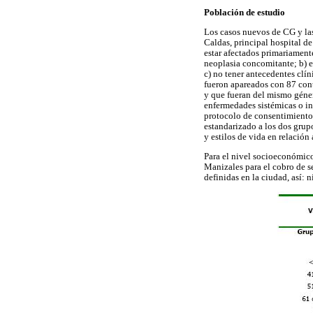
Población de estudio
Los casos nuevos de CG y las
Caldas, principal hospital de
estar afectados primariament
neoplasia concomitante; b) e
c) no tener antecedentes clín
fueron apareados con 87 cont
y que fueran del mismo géner
enfermedades sistémicas o inf
protocolo de consentimiento 
estandarizado a los dos grupo
y estilos de vida en relació
Para el nivel socioeconómico,
Manizales para el cobro de s
definidas en la ciudad, así: ni