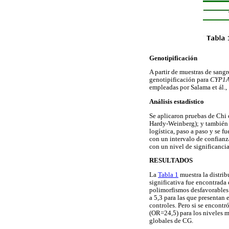
Genotipificación
A partir de muestras de sang
genotipificación para
CYP1
empleadas por Salama et ál.,
Análisis estadístico
Se aplicaron pruebas de Chi c
Hardy-Weinberg); y también p
logística, paso a paso y se f
con un intervalo de confianza
con un nivel de significanci
RESULTADOS
La
Tabla 1
muestra la distrib
significativa fue encontrada
polimorfismos desfavorables 
a 5,3 para las que presentan 
controles. Pero si se encont
(OR=24,5) para los niveles m
globales de CG.