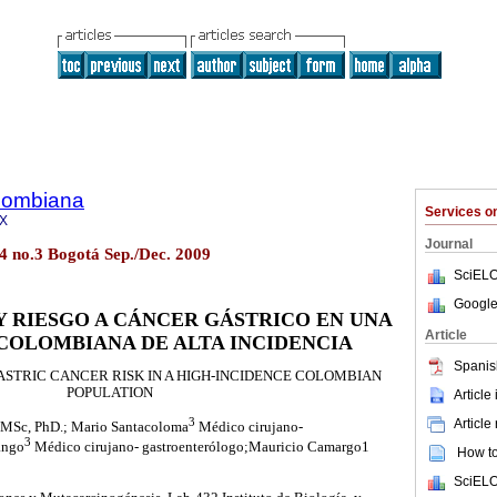
olombiana
Services 
8X
Journal
14 no.3 Bogotá Sep./Dec. 2009
SciELO
Google
 Y RIESGO A CÁNCER GÁSTRICO EN UNA
Article
COLOMBIANA DE ALTA INCIDENCIA
Spanis
ASTRIC CANCER RISK IN A HIGH-INCIDENCE COLOMBIAN
POPULATION
Article
3
Article
MSc, PhD.; Mario Santacoloma
Médico cirujano-
3
ango
Médico cirujano- gastroenterólogo;Mauricio Camargo1
How to 
SciELO