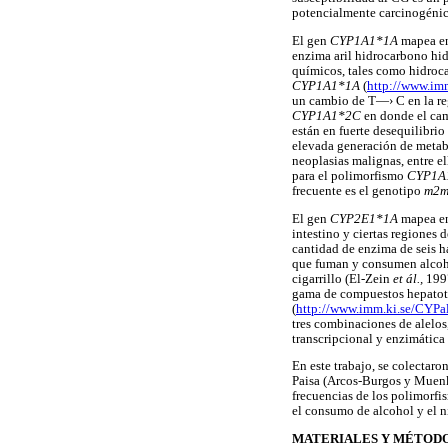
potencialmente carcinogénica
El gen
CYP1A1*1A
mapea en
enzima aril hidrocarbono hid
químicos, tales como hidroc
CYP1A1*1A
(
http://www.imm
un cambio de T—› C en la re
CYP1A1*2C
en donde el ca
están en fuerte desequilibri
elevada generación de metab
neoplasias malignas, entre e
para el polimorfismo
CYP1A
frecuente es el genotipo
m2m
El gen
CYP2E1*1A
mapea en 
intestino y ciertas regiones
cantidad de enzima de seis h
que fuman y consumen alcoho
cigarrillo (El-Zein
et ál.,
199
gama de compuestos hepatotó
(
http://www.imm.ki.se/CYPal
tres combinaciones de alelos
transcripcional y enzimátic
En este trabajo, se colectar
Paisa (Arcos-Burgos y Muenke,
frecuencias de los polimorf
el consumo de alcohol y el n
MATERIALES Y MÉTOD