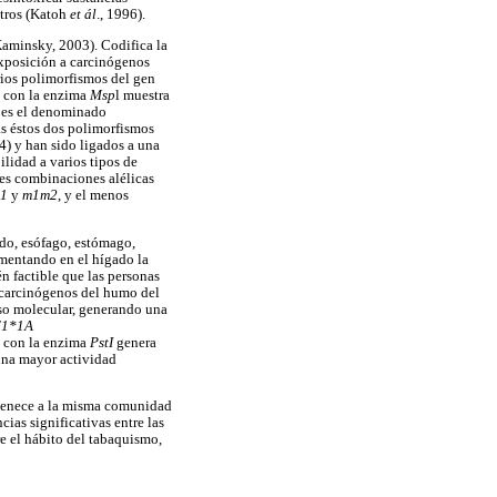
otros (Katoh
et ál
., 1996).
Kaminsky, 2003). Codifica la
exposición a carcinógenos
rios polimorfismos del gen
do con la enzima
Msp
l muestra
 es el denominado
s éstos dos polimorfismos
) y han sido ligados a una
ilidad a varios tipos de
es combinaciones alélicas
1
y
m1m2
, y el menos
ado, esófago, estómago,
umentando en el hígado la
n factible que las personas
-carcinógenos del humo del
so molecular, generando una
1*1A
e con la enzima
PstI
genera
 una mayor actividad
ertenece a la misma comunidad
ias significativas entre las
tre el hábito del tabaquismo,