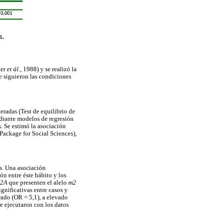
ler
et ál.,
1988) y se realizó la
e siguieron las condiciones
eradas (Test de equilibrio de
ediante modelos de regresión
s. Se estimó la asociación
 Package for Social Sciences),
as. Una asociación
ón entre éste hábito y los
*2A
que presenten el alelo
m2
gnificativas entre casos y
rado (OR = 5,1), a elevado
e ejecutaron con los datos