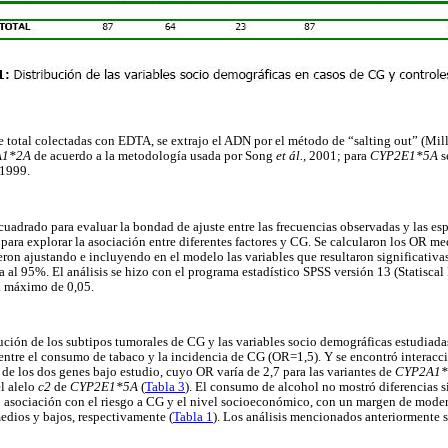
re total colectadas con EDTA, se extrajo el ADN por el método de “salting out” (Mil
A1*2A
de acuerdo a la metodología usada por Song
et ál.,
2001; para
CYP2E1*5A
s
 1999.
uadrado para evaluar la bondad de ajuste entre las frecuencias observadas y las esp
ara explorar la asociación entre diferentes factores y CG. Se calcularon los OR m
ueron ajustando e incluyendo en el modelo las variables que resultaron significativa
 al 95%. El análisis se hizo con el programa estadístico SPSS versión 13 (Statiscal
a máximo de 0,05.
ución de los subtipos tumorales de CG y las variables socio demográficas estudiad
 entre el consumo de tabaco y la incidencia de CG (OR=1,5). Y se encontró interacci
de los dos genes bajo estudio, cuyo OR varía de 2,7 para las variantes de
CYP2A1
el alelo
c2
de
CYP2E1*5A
(
Tabla 3
). El consumo de alcohol no mostró diferencias si
ró asociación con el riesgo a CG y el nivel socioeconómico, con un margen de mode
edios y bajos, respectivamente (
Tabla 1
). Los análisis mencionados anteriormente s