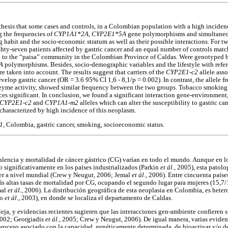
thesis that some cases and controls, in a Colombian population with a high incidenc
g the frequencies of
CYP1A1*2A, CYP2E1*5A
gene polymorphisms and simultaneous
habit and the socio-economic stratum as well as their possible interactions. For t
ty-seven patients affected by gastric cancer and an equal number of controls mat
g to the “paisa” community in the Colombian Province of Caldas. Were genotyped
A
polymorphisms. Besides, socio-demographic variables and the lifestyle with refe
 taken into account. The results suggest that carriers of the
CYP2E1-c2
allele ass
develop gastric cancer (OR = 3.6 95% CI 1,6 - 8,1/p = 0.002). In contrast, the allele 
nzyme activity, showed similar frequency between the two groups. Tobacco smokin
ces significant. In conclusion, we found a significant interaction gene-environment
CYP2E1-c2
and
CYP1A1-m2
alleles which can alter the susceptibility to gastric ca
haracterized by high incidence of this neoplasm.
1
, Colombia, gastric cancer, smoking, socioeconomic status.
valencia y mortalidad de cáncer gástrico (CG) varían en todo el mundo. Aunque en lo
 significativamente en los países industrializados (Parkin
et ál.,
2005), esta patolo
er a nivel mundial (Crew y Neugut
,
2006; Jemal
et ál.,
2006). Entre cincuenta paíse
s altas tasas de mortalidad por CG, ocupando el segundo lugar para mujeres (15,7/
mal
et ál.,
2006). La distribución geográfica de esta neoplasia en Colombia, es hete
lo
et ál
., 2003), en donde se localiza el departamento de Caldas.
eja, y evidencias recientes sugieren que las interacciones gen-ambiente confieren s
2002; Georgiadis
et ál.,
2005; Crew y Neugut
,
2006). De igual manera, varias eviden
proceso asociado con la capacidad, genéticamente determinada, de bioactivar y/o de