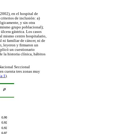
002), en el hospital de
criterios de inclusión: a)
ógicamente, y sin otra
l mismo grupo poblacional);
 úlcera gástrica. Los casos
al mismo centro hospitalario,
ni familiar de cáncer, ni de
n, leyeron y firmaron un
plicó un cuestionario
 la historia clínica, hábitos
 Nacional Seccional
 en cuenta tres zonas muy
la 1
).