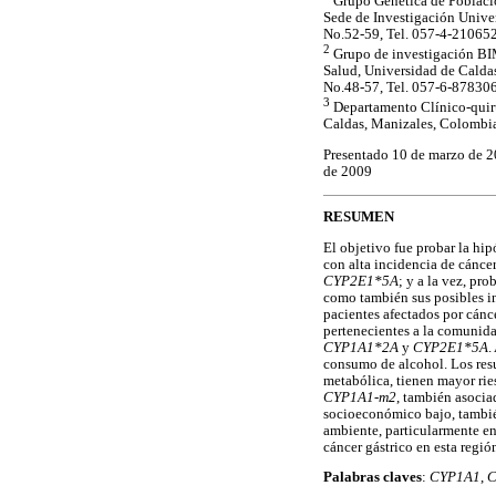
Grupo Genética de Poblacio
Sede de Investigación Univer
No.52-59, Tel. 057-4-21065
2
Grupo de investigación BIM
Salud, Universidad de Calda
No.48-57, Tel. 057-6-87830
3
Departamento Clínico-quirú
Caldas, Manizales, Colombi
Presentado 10 de marzo de 2
de 2009
RESUMEN
El objetivo fue probar la hi
con alta incidencia de cáncer
CYP2E1*5A
; y a la vez, pr
como también sus posibles in
pacientes afectados por cánc
pertenecientes a la comunid
CYP1A1*2A
y
CYP2E1*5A
.
consumo de alcohol. Los resu
metabólica, tienen mayor rie
CYP1A1-m2
, también asocia
socioeconómico bajo, también
ambiente, particularmente en
cáncer gástrico en esta regió
Palabras claves
:
CYP1A1
,
C