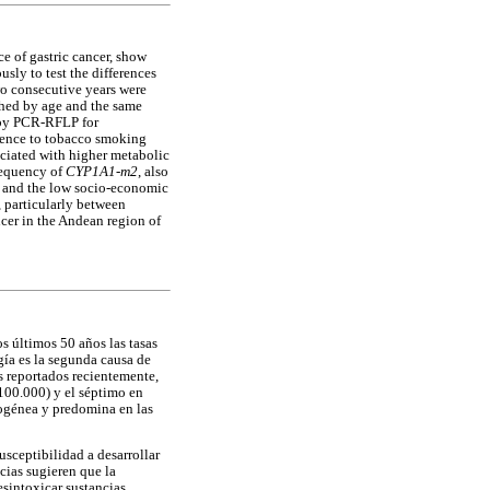
e of gastric cancer, show
ly to test the differences
wo consecutive years were
ched by age and the same
 by PCR-RFLP for
rence to tobacco smoking
ociated with higher metabolic
frequency of
CYP1A1-m2
, also
g and the low socio-economic
, particularly between
ncer in the Andean region of
s últimos 50 años las tasas
gía es la segunda causa de
s reportados recientemente,
100.000) y el séptimo en
rogénea y predomina en las
usceptibilidad a desarrollar
cias sugieren que la
sintoxicar sustancias