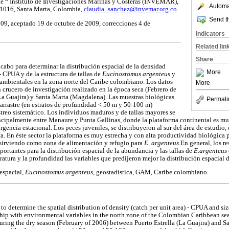
de
Instituto de Investigaciones Marinas y Costeras (INVEMAR),
Automat
 1016, Santa Marta, Colombia,
claudia_sanchez@invemar.org.co
Send th
09, aceptado 19 de octubre de 2009, correcciones 4 de
Indicators
Related lin
Share
 cabo para determinar la distribución espacial de la densidad
More
- CPUA y de la estructura de tallas de
Eucinostomus argenteus
y
s ambientales en la zona norte del Caribe colombiano. Los datos
More
 crucero de investigación realizado en la época seca (Febrero de
(La Guajira) y Santa Marta (Magdalena). Las muestras biológicas
Permali
 arrastre (en estratos de profundidad < 50 m y 50-100 m)
reo sistemático. Los individuos maduros y de tallas mayores se
ncipalmente entre Manaure y Punta Gallinas, donde la plataforma continental es mu
rgencia estacional. Los peces juveniles, se distribuyeron al sur del área de estudio
ta. En éste sector la plataforma es muy estrecha y con alta productividad biológica p
 sirviendo como zona de alimentación y refugio para
E.
argenteus.
En general, los r
ortantes para la distribución espacial de la abundancia y las tallas de
E.argenteus
tura y la profundidad las variables que predijeron mejor la distribución espacial d
 espacial,
Eucinostomus argenteus
, geostadística, GAM, Caribe colombiano.
 to determine the spatial distribution of density (catch per unit area) - CPUA and siz
ship with environmental variables in the north zone of the Colombian Caribbean se
 during the dry season (February of 2006) between Puerto Estrella (La Guajira) and 