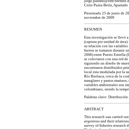
jorge.paramo@zmt-bremen.
Cerro Punta Betín, Apartado
Presentado 25 de junio de 20
noviembre de 2009
RESUMEN
Esta investigación se llevó a
(captura por unidad de área) 
su relación con las variable
fueron se tomaron durante un
2006) entre Puerto Estrella 
se colectaron con una red de
siguiendo un diseño de muest
encontraron distribuidos pri
local esta modulada por la su
Río Buritaca, cerca de la cos
manglares y pastos marinos,
variables ambientales son imp
colombiano, siendo la tempera
Palabras clave: Distribución
ABSTRACT
This research was carried out
argenteus
and their relation
survey of fisheries research