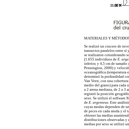
MATERIALES Y MÉTODO
Se realizó un crucero de inv
transectos paralelos entre sí
se realizaron considerando so
(1.655 individuos de
E. arge
inferior, y 4,5 cm de tamaño
Pennington, 2000) y velocida
oceanográfica (temperatura e
determinó la profundidad co
Van Veen, con una cobertura d
medio del grano) para cada u
a 2 arena mediana, de 2 a 3 a
registró la posición geográfi
sexo. Se utilizó el software
de
E. argenteus
. Este anális
cuyas modas dependen de una 
de peces en cada moda y el ta
obtener las medias asumiendo
distribuciones observadas y e
medias por sexo se utilizó un