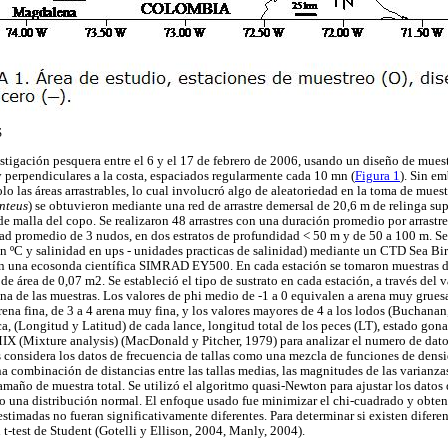
S
estigación pesquera entre el 6 y el 17 de febrero de 2006, usando un diseño de mues
 y perpendiculares a la costa, espaciados regularmente cada 10 mn (
Figura 1
). Sin em
lo las áreas arrastrables, lo cual involucró algo de aleatoriedad en la toma de mues
nteus
) se obtuvieron mediante una red de arrastre demersal de 20,6 m de relinga sup
 de malla del copo. Se realizaron 48 arrastres con una duración promedio por arrast
d promedio de 3 nudos, en dos estratos de profundidad < 50 m y de 50 a 100 m. Se 
n ºC y salinidad en ups - unidades practicas de salinidad) mediante un CTD Sea Bi
n una ecosonda científica SIMRAD EY500. En cada estación se tomaron muestras 
e área de 0,07 m2. Se estableció el tipo de sustrato en cada estación, a través del
na de las muestras. Los valores de phi medio de -1 a 0 equivalen a arena muy gruesa,
rena fina, de 3 a 4 arena muy fina, y los valores mayores de 4 a los lodos (Buchana
ca, (Longitud y Latitud) de cada lance, longitud total de los peces (LT), estado gona
 MIX (Mixture analysis) (MacDonald y Pitcher, 1979) para analizar el numero de datos
is considera los datos de frecuencia de tallas como una mezcla de funciones de dens
combinación de distancias entre las tallas medias, las magnitudes de las varianza
maño de muestra total. Se utilizó el algoritmo quasi-Newton para ajustar los datos d
 una distribución normal. El enfoque usado fue minimizar el chi-cuadrado y obtener
stimadas no fueran significativamente diferentes. Para determinar si existen diferenc
 t-test de Student (Gotelli y Ellison, 2004, Manly, 2004).