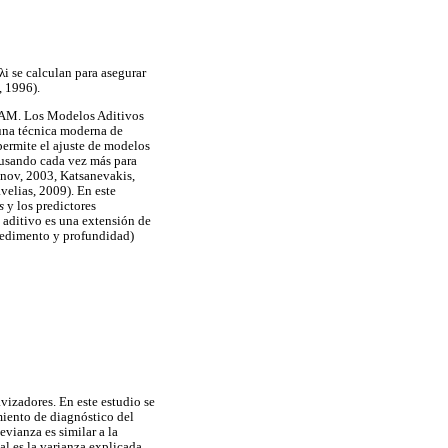
λi se calculan para asegurar
, 1996).
 GAM. Los Modelos Aditivos
 una técnica moderna de
 permite el ajuste de modelos
 usando cada vez más para
tinov, 2003, Katsanevakis,
velias, 2009). En este
s
y los predictores
 aditivo es una extensión de
e sedimento y profundidad)
avizadores. En este estudio se
miento de diagnóstico del
vianza es similar a la
ual es la varianza explicada