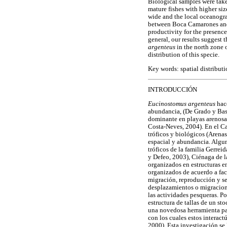
Biological samples were take
mature fishes with higher si
wide and the local oceanogra
between Boca Camarones and th
productivity for the presence
general, our results suggest
argenteus
in the north zone 
distribution of this specie.
Key words: spatial distribut
INTRODUCCIÓN
Eucinostomus argenteus
hac
abundancia, (De Grado y Bas
dominante en playas arenosas
Costa-Neves, 2004). En el Ca
tróficos y biológicos (Arena
espacial y abundancia. Algu
tróficos de la familia Gerr
y Defeo, 2003), Ciénaga de l
organizados en estructuras en
organizados de acuerdo a fact
migración, reproducción y se
desplazamientos o migracione
las actividades pesqueras. Po
estructura de tallas de un st
una novedosa herramienta par
con los cuales estos interac
2000). Esta investigación se