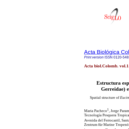
Acta Biológica C
Print version
ISSN
0120-54
Acta biol.Colomb. vol.
Estructura esp
Gerreidae) e
Spatial structure of
Eucin
1
Maria Pacheco
, Jorge Para
Tecnología Pesquera Tropica
Avenida del Ferrocarril, San
Zentrum für Marine Tropenök