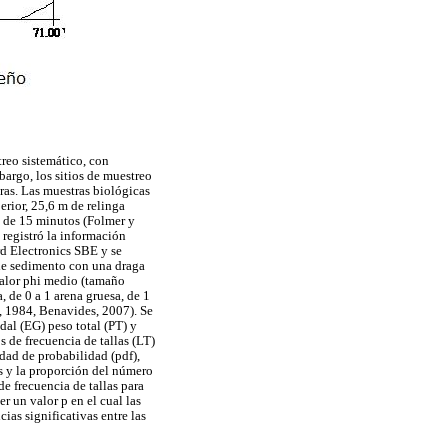
treo sistemático, con
bargo, los sitios de muestreo
tras. Las muestras biológicas
erior, 25,6 m de relinga
re de 15 minutos (Folmer y
registró la información
rd Electronics SBE y se
de sedimento con una draga
 valor phi medio (tamaño
 de 0 a 1 arena gruesa, de 1
n, 1984, Benavides, 2007). Se
dal (EG) peso total (PT) y
 de frecuencia de tallas (LT)
idad de probabilidad (pdf),
s y la proporción del número
e frecuencia de tallas para
 un valor p en el cual las
ias significativas entre las