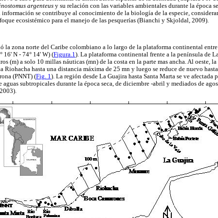
inostomus argenteus
y su relación con las variables ambientales durante la época se
información se contribuye al conocimiento de la biología de la especie, considera
foque ecosistémico para el manejo de las pesquerías (Bianchi y Skjoldal, 2009).
 la zona norte del Caribe colombiano a lo largo de la plataforma continental entre 
 16' N - 74° 14' W) (
Figura.1
). La plataforma continental frente a la península de L
ros (m) a solo 10 millas náuticas (mn) de la costa en la parte mas ancha. Al oeste, l
ta Riohacha hasta una distancia máxima de 25 mn y luego se reduce de nuevo hasta 
rona (PNNT) (
Fig. 1
). La región desde La Guajira hasta Santa Marta se ve afectada p
de aguas subtropicales durante la época seca, de diciembre -abril y mediados de ago
 2003).