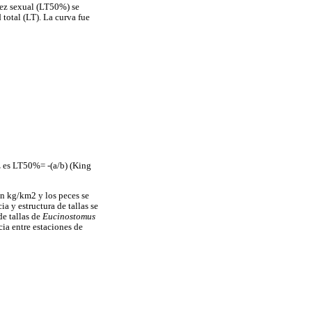
rez sexual (LT50%) se
total (LT). La curva fue
z es LT50%= -(a/b) (King
en kg/km2 y los peces se
a y estructura de tallas se
de tallas de
Eucinostomus
cia entre estaciones de