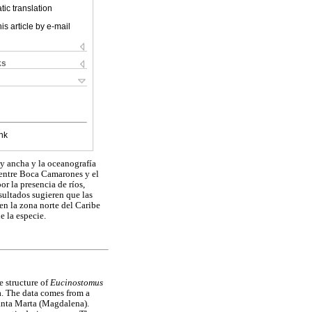
ic translation
is article by e-mail
ks
nk
y ancha y la oceanografía
, entre Boca Camarones y el
or la presencia de ríos,
esultados sugieren que las
en la zona norte del Caribe
e la especie.
e structure of
Eucinostomus
a. The data comes from a
Santa Marta (Magdalena).