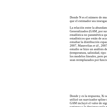
Donde N es el número de muest
que el estimador sea insesga
La relación entre la abundan
Generalizados (GAM, por sus 
estadística no paramétrica qu
estadísticos que están de ac
estudiar la distribución espa
2007, Maravelias
et ál
., 200
estudio se hizo un análisis d
(temperatura, salinidad, tip
los modelos lineales, pero pe
sean reemplazados por func
Donde y es la respuesta, Xi s
utilizó un suavizador spline
GAM incluyó el valor de sign
varianza y la devianza nula e