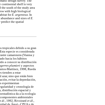
ematic design survey. The
 continental shelf is very
 the south of the study area
rrow with high biological
abitat for
E. argenteus
. In
of abundance and sizes of
E.
predict the spatial
s tropicales debido a su gran
Esta especie es considerada
rrastre camaronera (Vianna y
ado hacia los hábitos
ido a conocer su distribución
gerres plumieri
y aspectos
Santos-Martínez, 1998, Rueda
s tienden a estar
l azar, sino que están bien
ación, evitar la depredación,
ces experimentan
regularidad y cronología de
, distribución espacial y
eoestadística da a la ecología
os componentes ambientales
t ál
., 1992, Rivoirard
et ál
.,
Unidad de Área) - CPUA y de