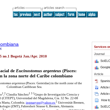
olombiana
Services 
8X
Journal
15 no.1 Bogotá Jan./Apr. 2010
SciELO
Google
acial de
Eucinostomus argenteus
(Pisces:
Article
n la zona norte del Caribe colombiano
Spanis
ostomus argenteus
(Pisces: Gerreidae) in the north zone of the
Colombian Caribbean Sea.
Article
1
2
1
3
1
Article
mo
,
Claudia Sánchez
Grupo de Investigación Ciencia y
l (CITEPT), Universidad del Magdalena, Cra. 32 No. 22-08
How to 
2
ta Marta, Colombia.
ingmarypp@yahoo.es
Universität Bremen,
ologie (ZMT), Fahrenheit Strasse 6, Bremen, Alemania.
SciELO
3