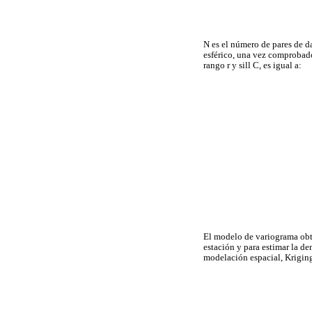
N es el número de pares de d
esférico, una vez comprobad
rango r y sill C, es igual a:
El modelo de variograma obte
estación y para estimar la de
modelación espacial, Kriging