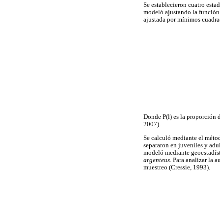
Se establecieron cuatro esta
modeló ajustando la función 
ajustada por mínimos cuadrad
Donde P(l) es la proporción 
2007).
Se calculó mediante el métod
separaron en juveniles y adul
modeló mediante geoestadísti
argenteus
. Para analizar la 
muestreo (Cressie, 1993).