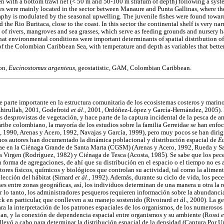
n with a bottom trawl net (< 50 m and 50-100 m stratum of depth) following a syst
zes were mainly located in the sector between Manaure and Punta Gallinas, where the
phy is modulated by the seasonal upwelling. The juvenile fishes were found toward
e Rio Buritaca, close to the coast. In this sector the continental shelf is very na
 of rivers, mangroves and sea grasses, which serve as feeding grounds and nursery h
 that environmental conditions were important determinants of spatial distribution 
of the Colombian Caribbean Sea, with temperature and depth as variables that better 
ion,
Eucinostomus argenteus
, geostatistic, GAM, Colombian Caribbean.
e parte importante en la estructura comunitaria de los ecosistemas costeros y marino
hirullah, 2001, Godefroid
et ál
., 2001, Ordóñez-López y García-Hernández, 2005). 
 desprovistas de vegetación, y hace parte de la captura incidental de la pesca de a
ribe colombiano, la mayoría de los estudios sobre la familia Gerreidae se han enfoc
s, 1990, Arenas y Acero, 1992, Navajas y García, 1999), pero muy pocos se han dirig
nos autores han documentado la dinámica poblacional y distribución espacial de
Eu
eidae en la Ciénaga Grande de Santa Marta (CGSM) (Arenas y Acero, 1992, Rueda y 
a Virgen (Rodríguez, 1982) y Ciénaga de Tesca (Acosta, 1985). Se sabe que los pece
 forma de agregaciones, de ahí que su distribución en el espacio o el tiempo no es a
ores físicos, químicos y biológicos que controlan su actividad, tal como la aliment
lección del hábitat (Simard
et ál
., 1992). Además, durante su ciclo de vida, los pe
s entre zonas geográficas, así, los individuos determinan de una manera u otra la 
r lo tanto, los administradores pesqueros requieren información sobre la abundancia
ock en particular, que conlleven a su manejo sostenido (Rivoirard
et ál
., 2000). La g
a la interpretación de los patrones espaciales de los organismos, de los numeros
túan, y la conexión de dependencia espacial entre organismos y su ambiente (Rossi
e
 llevó a cabo para determinar la distribución espacial de la densidad (Captura Por 