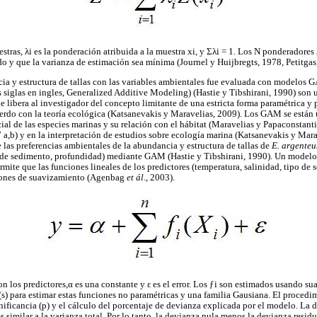
ras, λi es la ponderación atribuida a la muestra xi, y Σλi = 1. Los N ponderadores 
do y que la varianza de estimación sea mínima (Journel y Huijbregts, 1978, Petitgas
cia y estructura de tallas con las variables ambientales fue evaluada con modelos
siglas en ingles, Generalized Additive Modeling) (Hastie y Tibshirani, 1990) son
e libera al investigador del concepto limitante de una estricta forma paramétrica y
uerdo con la teoría ecológica (Katsanevakis y Maravelias, 2009). Los GAM se están
cial de las especies marinas y su relación con el hábitat (Maravelias y Papaconstan
7 a,b) y en la interpretación de estudios sobre ecología marina (Katsanevakis y Mara
e las preferencias ambientales de la abundancia y estructura de tallas de
E. argenteu
o de sedimento, profundidad) mediante GAM (Hastie y Tibshirani, 1990). Un modelo
rmite que las funciones lineales de los predictores (temperatura, salinidad, tipo d
iones de suavizamiento (Agenbag
et ál
., 2003).
on los predictores,α es una constante y ε es el error. Los ƒi son estimados usando su
 (s) para estimar estas funciones no paramétricas y una familia Gausiana. El procedi
ificancia (p) y el cálculo del porcentaje de devianza explicada por el modelo. La de
s similar a la varianza total. Por lo tanto, la devianza nula menos la devianza resid