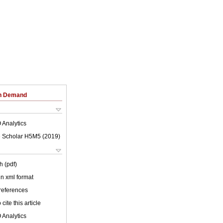
on Demand
 Analytics
 Scholar H5M5 (
2019
)
h (pdf)
 in xml format
 references
cite this article
 Analytics