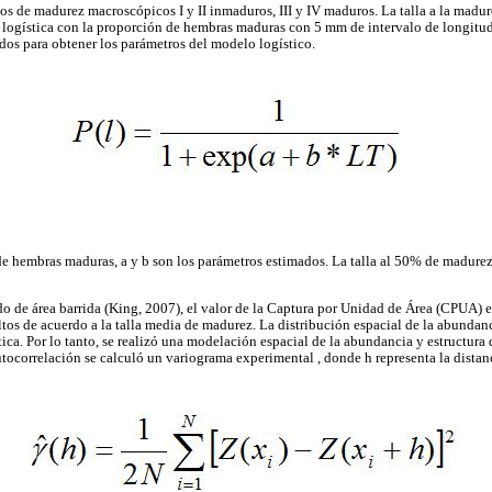
dos de madurez macroscópicos I y II inmaduros, III y IV maduros. La talla a la madu
logística con la proporción de hembras maduras con 5 mm de intervalo de longitud 
os para obtener los parámetros del modelo logístico.
de hembras maduras, a y b son los parámetros estimados. La talla al 50% de madure
o de área barrida (King, 2007), el valor de la Captura por Unidad de Área (CPUA) 
tos de acuerdo a la talla media de madurez. La distribución espacial de la abundanci
ca. Por lo tanto, se realizó una modelación espacial de la abundancia y estructura 
autocorrelación se calculó un variograma experimental , donde h representa la distan