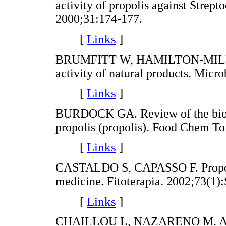
activity of propolis against Strep
2000;31:174-177.
[
Links
]
BRUMFITT W, HAMILTON-MILLER
activity of natural products. Micr
[
Links
]
BURDOCK GA. Review of the biolog
propolis (propolis). Food Chem To
[
Links
]
CASTALDO S, CAPASSO F. Propoli
medicine. Fitoterapia. 2002;73(1)
[
Links
]
CHAILLOU L, NAZARENO M. A Ne