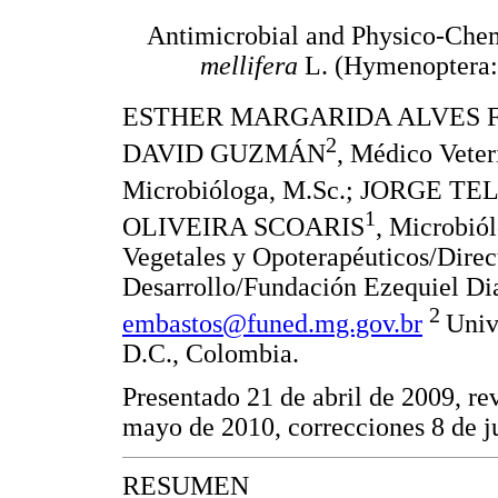
Antimicrobial and Physico-Chem
mellifera
L. (Hymenoptera:
ESTHER MARGARIDA ALVES 
2
DAVID GUZMÁN
, Médico Vet
Microbióloga, M.Sc.; JORGE TE
1
OLIVEIRA SCOARIS
, Microbió
Vegetales y Opoterapéuticos/Direc
Desarrollo/Fundación Ezequiel Dia
2
embastos@funed.mg.gov.br
Univ
D.C., Colombia.
Presentado 21 de abril de 2009, r
mayo de 2010, correcciones 8 de j
RESUMEN