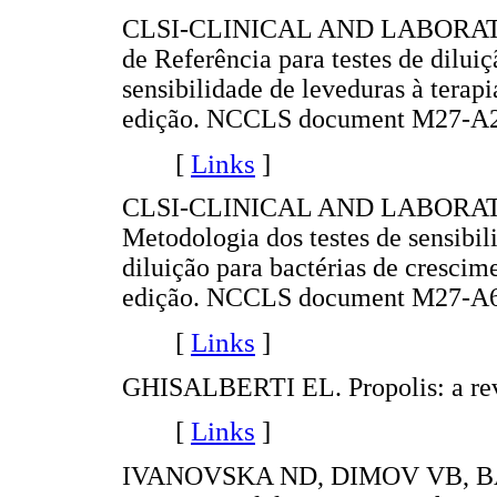
CLSI-CLINICAL AND LABORAT
de Referência para testes de dilu
sensibilidade de leveduras à terap
edição. NCCLS document M27-A2
[
Links
]
CLSI-CLINICAL AND LABORA
Metodologia dos testes de sensibil
diluição para bactérias de cresci
edição. NCCLS document M27-A6
[
Links
]
GHISALBERTI EL. Propolis: a rev
[
Links
]
IVANOVSKA ND, DIMOV VB, B