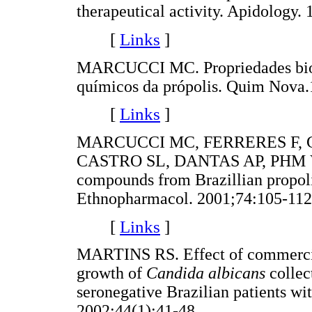
therapeutical activity. Apidology.
[
Links
]
MARCUCCI MC. Propriedades biológ
químicos da própolis. Quim Nova.
[
Links
]
MARCUCCI MC, FERRERES F, 
CASTRO SL, DANTAS AP, PHM 
compounds from Brazillian propoli
Ethnopharmacol. 2001;74:105-112
[
Links
]
MARTINS RS. Effect of commercial
growth of
Candida albicans
collec
seronegative Brazilian patients wit
2002;44(1):41-48.