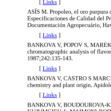
[
Links
]
ASÍS M. Propoleo, el oro purpura
Especificaciones de Calidad del P
Documentación Agropecuário, Hav
[
Links
]
BANKOVA V, POPOV S, MAREKOV
chromatographic analysis of flavo
1987;242:135-143.
[
Links
]
BANKOVA V, CASTRO S MARCUCCI
chemistry and plant origin. Apidol
[
Links
]
BANKOVA V, BOUDOUROVA-KRA