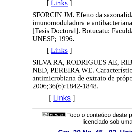
[
Links
]
SFORCIN JM. Efeito da sazonalida
imunomoduladora e antibacteriana 
[Tesis Doctoral]. Botucatu: Facul
UNESP; 1996.
[
Links
]
SILVA RA, RODRIGUES AE, R
NED, PEREIRA WE. Características
antimicrobiana de extrato de própo
2006;36(6):1842-1848.
[
Links
]
Todo o conteúdo deste pe
licenciado sob um