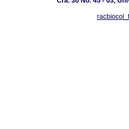
Cra. 30 No. 45 - 03, U
racbiocol