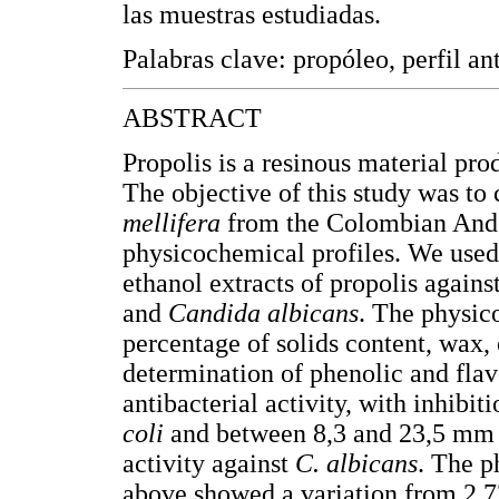
las muestras estudiadas.
Palabras clave: propóleo, perfil an
ABSTRACT
Propolis is a resinous material pr
The objective of this study was to
mellifera
from the Colombian Ande
physicochemical profiles. We used 
ethanol extracts of propolis agains
and
Candida albicans
. The physic
percentage of solids content, wax,
determination of phenolic and fl
antibacterial activity, with inhib
coli
and between 8,3 and 23,5 mm
activity against
C. albicans
. The p
above showed a variation from 2.72