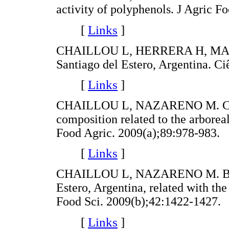
activity of polyphenols. J Agric 
[
Links
]
CHAILLOU L, HERRERA H, MAIDA
Santiago del Estero, Argentina. C
[
Links
]
CHAILLOU L, NAZARENO M. Chemi
composition related to the arboreal
Food Agric. 2009(a);89:978-983.
[
Links
]
CHAILLOU L, NAZARENO M. Bioact
Estero, Argentina, related with the
Food Sci. 2009(b);42:1422-1427.
[
Links
]