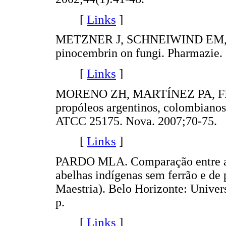
[
Links
]
METZNER J, SCHNEIWIND EM, FR
pinocembrin on fungi. Pharmazie.
[
Links
]
MORENO ZH, MARTÍNEZ PA, FIQU
propóleos argentinos, colombiano
ATCC 25175. Nova. 2007;70-75.
[
Links
]
PARDO MLA. Comparação entre a a
abelhas indígenas sem ferrão e de 
Maestria). Belo Horizonte: Univer
p.
[
Links
]