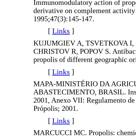
Immunomodulatory action of propol
derivative on complement activity
1995;47(3):145-147.
[
Links
]
KUJUMGIEV A, TSVETKOVA I, 
CHRISTOV R, POPOV S. Antibacteria
propolis of different geographic o
[
Links
]
MAPA-MINISTÉRIO DA AGRIC
ABASTECIMENTO, BRASIL. Instruç
2001, Anexo VII: Regulamento de 
Própolis; 2001.
[
Links
]
MARCUCCI MC. Propolis: chemical