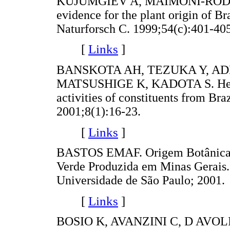
KUJUMGIEV A, MAIMONI-RODEL
evidence for the plant origin of Br
Naturforsch C. 1999;54(c):401-405
[
Links
]
BANSKOTA AH, TEZUKA Y, ADN
MATSUSHIGE K, KADOTA S. Hepato
activities of constituents from Bra
2001;8(1):16-23.
[
Links
]
BASTOS EMAF. Origem Botânica e 
Verde Produzida em Minas Gerais. 
Universidade de São Paulo; 2001.
[
Links
]
BOSIO K, AVANZINI C, D AVOLI