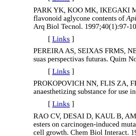
PARK YK, KOO MK, IKEGAKI M,
flavonoid aglycone contents of
Api
Arq Biol Tecnol. 1997;40(1):97-10
[
Links
]
PEREIRA AS, SEIXAS FRMS, NETO 
suas perspectivas futuras. Quim N
[
Links
]
PROKOPOVICH NN, FLIS ZA, F
anaesthetizing substance for use i
[
Links
]
RAO CV, DESAI D, KAUL B, AMIN 
esters on carcinogen-induced mut
cell growth. Chem Biol Interact. 