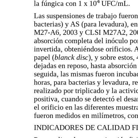
4
la fúngica con 1 x 10
UFC/mL.
Las suspensiones de trabajo fuero
bacterias) y AS (para levadura), en
M27-A6, 2003 y CLSI M27A2, 2003
absorción completa del inóculo por 
invertida, obteniéndose orificios. 
papel (
blanck disc
), y sobre estos,
dejadas en reposo, hasta absorción 
seguida, las mismas fueron incubad
horas, para bacterias y levadura, 
realizado por triplicado y la acti
positiva, cuando se detectó el des
el orificio en las diferentes muest
fueron medidos en milímetros, co
INDICADORES DE CALIDAD F