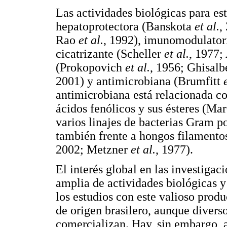
Las actividades biológicas para es
hepatoprotectora (Banskota
et al.
,
Rao
et al.
, 1992), imunomodulator
cicatrizante (Scheller
et al.
, 1977;
(Prokopovich
et al.
, 1956; Ghisalb
2001) y antimicrobiana (Brumfitt
antimicrobiana está relacionada c
ácidos fenólicos y sus ésteres (Ma
varios linajes de bacterias Gram p
también frente a hongos filamento
2002; Metzner
et al.
, 1977).
El interés global en las investiga
amplia de actividades biológicas y
los estudios con este valioso prod
de origen brasilero, aunque diverso
comercializan. Hay, sin embargo, 