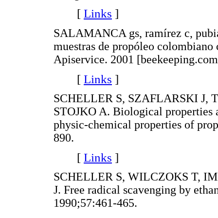
[
Links
]
SALAMANCA gs, ramírez c, pubian
muestras de propóleo colombiano 
Apiservice. 2001 [beekeeping.com
[
Links
]
SCHELLER S, SZAFLARSKI J,
STOJKO A. Biological properties a
physic-chemical properties of pro
890.
[
Links
]
SCHELLER S, WILCZOKS T, IM
J. Free radical scavenging by ethan
1990;57:461-465.