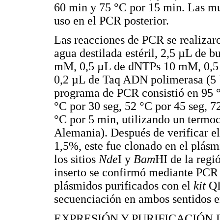
60 min y 75 °C por 15 min. Las mu
uso en el PCR posterior.
Las reacciones de PCR se realiza
agua destilada estéril, 2,5 µL de
mM, 0,5 µL de dNTPs 10 mM, 0,5 
0,2 µL de Taq ADN polimerasa (5 
programa de PCR consistió en 95 °
°C por 30 seg, 52 °C por 45 seg, 7
°C por 5 min, utilizando un termo
Alemania). Después de verificar e
1,5%, este fue clonado en el plá
los sitios
Nde
I y
Bam
HI de la regi
inserto se confirmó mediante PCR d
plásmidos purificados con el
kit
QI
secuenciación en ambos sentidos 
EXPRESIÓN Y PURIFICACIÓN 