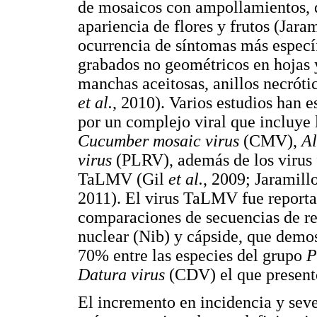
de mosaicos con ampollamientos, d
apariencia de flores y frutos (Jara
ocurrencia de síntomas más espec
grabados no geométricos en hojas y
manchas aceitosas, anillos necróti
et al.
, 2010). Varios estudios han 
por un complejo viral que incluye 
Cucumber mosaic virus
(CMV),
Al
virus
(PLRV), además de los virus
TaLMV (Gil
et al.
, 2009; Jaramill
2011). El virus TaLMV fue report
comparaciones de secuencias de reg
nuclear (Nib) y cápside, que demos
70% entre las especies del grupo
P
Datura virus
(CDV) el que present
El incremento en incidencia y seve