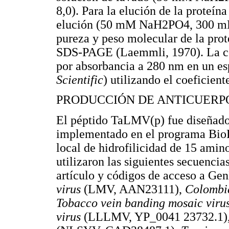
8,0). Para la elución de la proteín
elución (50 mM NaH2PO4, 300 mM
pureza y peso molecular de la pro
SDS-PAGE (Laemmli, 1970). La co
por absorbancia a 280 nm en un es
Scientific
) utilizando el coeficien
PRODUCCIÓN DE ANTICUERP
El péptido TaLMV(p) fue diseñad
implementado en el programa BioE
local de hidrofilicidad de 15 amin
utilizaron las siguientes secuencias
artículo y códigos de acceso a Ge
virus
(LMV, AAN23111),
Colombi
Tobacco vein banding mosaic viru
virus
(LLLMV, YP_0041 23732.1)