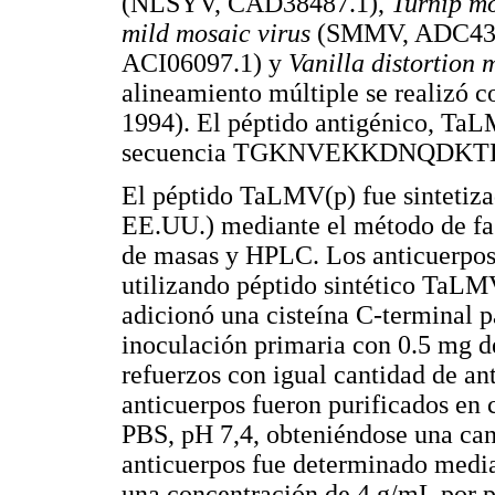
(NLSYV, CAD38487.1),
Turnip mo
mild mosaic virus
(SMMV, ADC43
ACI06097.1) y
Vanilla distortion 
alineamiento múltiple se realizó 
1994). El péptido antigénico, TaL
secuencia TGKNVEKKDNQDKT
El péptido TaLMV(p) fue sintetiza
EE.UU.) mediante el método de fas
de masas y HPLC. Los anticuerpos
utilizando péptido sintético TaL
adicionó una cisteína C-terminal pa
inoculación primaria con 0.5 mg d
refuerzos con igual cantidad de ant
anticuerpos fueron purificados en
PBS, pH 7,4, obteniéndose una cant
anticuerpos fue determinado medi
una concentración de 4 g/mL por p