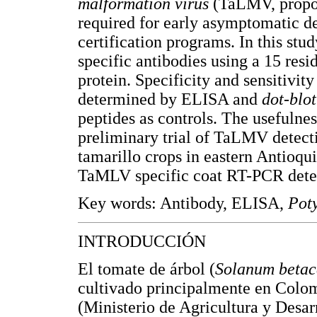
malformation virus
(TaLMV, propos
required for early asymptomatic de
certification programs. In this st
specific antibodies using a 15 res
protein. Specificity and sensitivi
determined by ELISA and
dot-blo
peptides as controls. The usefulne
preliminary trial of TaLMV detect
tamarillo crops in eastern Antioqu
TaMLV specific coat RT-PCR detec
Key words: Antibody, ELISA,
Pot
INTRODUCCIÓN
El tomate de árbol (
Solanum beta
cultivado principalmente en Colo
(Ministerio de Agricultura y Desarr