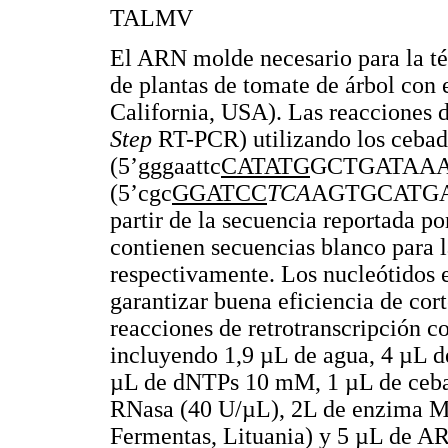
TALMV
El ARN molde necesario para la té
de plantas de tomate de árbol con 
California, USA). Las reacciones 
Step
RT-PCR) utilizando los ceb
(5’gggaattc
CATATG
GCTGATAAA
(5’cgc
GGATCC
TCA
AGTGCATGAG
partir de la secuencia reportada p
contienen secuencias blanco para 
respectivamente. Los nucleótidos e
garantizar buena eficiencia de cor
reacciones de retrotranscripción c
incluyendo 1,9 µL de agua, 4 µL 
µL de dNTPs 10 mM, 1 µL de cebad
RNasa (40 U/µL), 2L de enzima M
Fermentas, Lituania) y 5 µL de AR