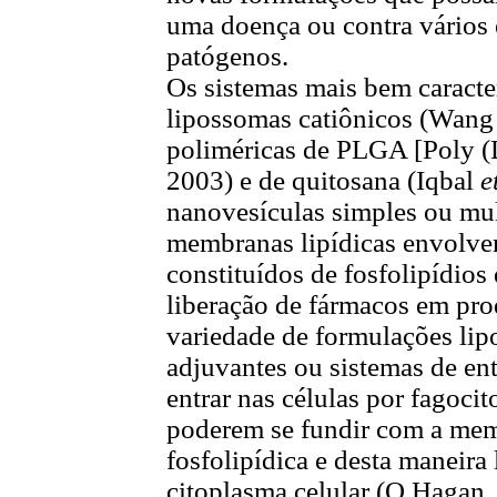
uma doença ou contra vários
patógenos.
Os sistemas mais bem caracte
lipossomas catiônicos (Wan
poliméricas de PLGA [Poly 
2003) e de quitosana (Iqbal
e
nanovesículas simples ou mu
membranas lipídicas envolv
constituídos de fosfolipídio
liberação de fármacos em pr
variedade de formulações li
adjuvantes ou sistemas de en
entrar nas células por fagoc
poderem se fundir com a memb
fosfolipídica e desta maneira
citoplasma celular (O Hagan,