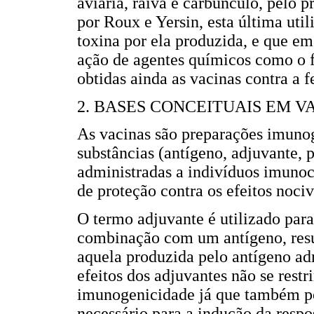
aviária, raiva e carbúnculo, pelo pr
por Roux e Yersin, esta última util
toxina por ela produzida, e que em
ação de agentes químicos como o f
obtidas ainda as vacinas contra a fe
2. BASES CONCEITUAIS EM 
As vacinas são preparações imuno
substâncias (antígeno, adjuvante, p
administradas a indivíduos imuno
de proteção contra os efeitos noci
O termo adjuvante é utilizado par
combinação com um antígeno, resu
aquela produzida pelo antígeno ad
efeitos dos adjuvantes não se res
imunogenicidade já que também p
necessário para a indução da resp