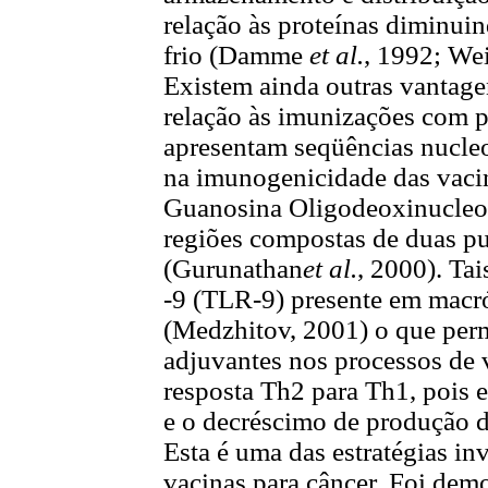
relação às proteínas diminui
frio (Damme
et al.
, 1992; We
Existem ainda outras vantag
relação às imunizações com 
apresentam seqüências nucleot
na imunogenicidade das vacin
Guanosina Oligodeoxinucleo
regiões compostas de duas pu
(Gurunathan
et al.
, 2000). Tai
-9 (TLR-9) presente em macró
(Medzhitov, 2001) o que per
adjuvantes nos processos de
resposta Th2 para Th1, pois 
e o decréscimo de produção 
Esta é uma das estratégias in
vacinas para câncer. Foi dem