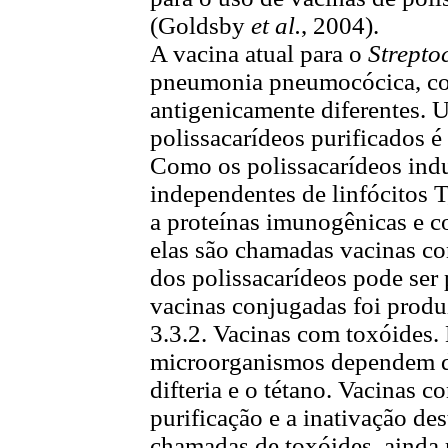
(Goldsby
et al.
, 2004).
A vacina atual para o
Strepto
pneumonia pneumocócica, con
antigenicamente diferentes. 
polissacarídeos purificados é
Como os polissacarídeos ind
independentes de linfócitos T
a proteínas imunogênicas e c
elas são chamadas vacinas c
dos polissacarídeos pode ser
vacinas conjugadas foi produ
3.3.2. Vacinas com toxóides.
microorganismos dependem de 
difteria e o tétano. Vacinas 
purificação e a inativação des
chamadas de toxóides, ainda 