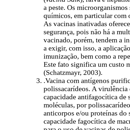
a peste. Os microorganismos 
químicos, em particular com 
As vacinas inativadas ofere
segurança, pois não há a mul
vacinado, porém, tendem a i
a exigir, com isso, a aplica
imunização, bem como a repe
Este fato significa um custo 
(Schatzmayr, 2003).
.Vacina com antígenos purifi
polissacarídeos. A virulência
capacidade antifagocítica de 
moléculas, por polissacaríde
anticorpos e/ou proteínas d
capacidade fagocítica de macr
para o uso de vacinas de poli