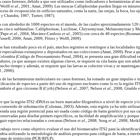
os casos forenses, debido a que son utilizados como indicadores o herramientas al 
(Wolff
et al.,
2001; Amat, 2009). Las moscas Calliphoridae pueden llegar en minuto
eso de ovoposición en orificios naturales, como la nariz, las orejas, la boca, los ojo
a y Chandra, 1987; Turner, 1987).
da con alrededor de 1000 especies en el mundo, de las cuales aproximadamente 120 
 las cinco subfamilias: Calliphorinae, Lucilinae, Chrysomyinae, Melanomyinae y Me
 (Pape
et al.,
2004; Mavárez-Cardozo
et al.,
2005) con cerca de 40 especies (Kosm
(Yusseff, 2006; Amat, 2009; Flórez y Wolff, 2009).
se han estudiado poco en el país, muchos registros se restringen a las localidades ti
r especialistas extranjeros y depositados en sus colecciones (Amat, 2009). Pese a q
Colombia (Código de Procesamiento Penal, 2004), se presenta una gran dificultad en 
aduros, ya que aunque existen algunas claves, se requiere su cría hasta que son adul
 mucho tiempo y además, se requiere que las larvas se colecten vivas y se manteng
l.,
2006).
ión de las herramientas moleculares en casos forenses, ha tomado un gran impulso e 
ificación de especies a partir del uso de regiones nucleares como lo es la región I
ambién el gen citcromo B (Cytb) (Nelson
et al.,
2007; Nelson
et al.,
2008; Giraldo
e
re que la región ITS2 rDNA es un buen marcador filogenético a nivel de especie y/o
o contenido de información (Coleman, 2003). Además, esta región ya ha sido utiliza
erada una región potencial para ser usada como código de barra genético por sus car
onservadas para diseñar primers específicos, su facilidad de amplificación y porque
inguir especies relacionadas o cercanas (Nelson
et al.,
2008; Song
et al.,
2008; Meik
e trabajo tuvo como objetivo evaluar el uso del biomarcador ITS2 para la identificac
bia utilizando la metodología de análisis propuesta para códigos de barra, a trav
zimas de restricción (PCR-RFLP).