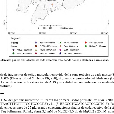
artir de fragmentos de tejido muscular removido de la zona torácica de cada mosca (
 QIAGEN (DNeasy Blood & Tissue Kit, 250), siguiendo el protocolo del fabricante 
La verificación de la extracción de ADN y su calidad se comprobaron por medio de
Biotium).
ión
n ITS2 del genoma nuclear se utilizaron los primers usados por Ratcliffe
et al.,
(2003
'-GTTAACTTTCTTTTCCTCCCCT-3') y L1 (5'-RRCGGTGGATCACTCGGCTC-3'). Para l
ído en reacciones de 25 μL, usando concentraciones finales de cada reactivo de la 
de Taq Polimerasa 5U/mL; abm), 3,5 mM de MgCl2 (3,5 μL de MgCL2 a 25mM; abm)