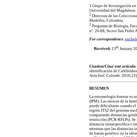
1 Grupo de Investigación en
Universidad del Magdalena. 
2
Directora de las Coleccion
Medellín, Colombia.
3
Programa de Biología, Facu
n°. 20-08, Sector San Pedro 
For correspondence.
encho
th
Received:
13
January 2
Citation/Citar este artícul
identificación de Califórido
Acta biol. Colomb. 2016;21
RESUMEN
La entomología forense es un
(IPM). Las moscas de la fami
puede dificultarse cuando el
región ITS2 del genoma nucle
comparando distancias genéti
restricción (PCR-RFLPs). Se 
distancia intraespecífica e i
mientras que las distancias 
de barras genético en la iden