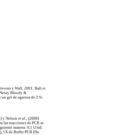
Stevens y Wall, 2001; Ball
et
(DNesay Bloody &
 un gel de agarosa de 2 %
) y Nelson
et al.,
(2008)
as reacciones de PCR se
siguiente manera: 0,1 U/mL
, 1X de Buffer PCR (No