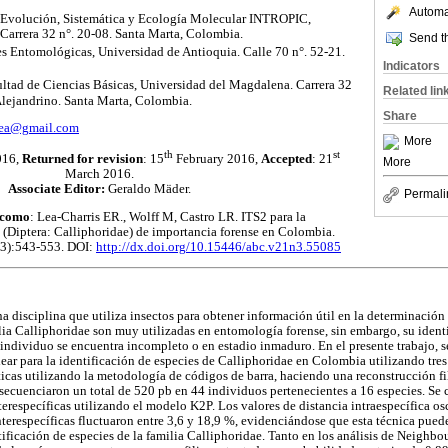
Automat
 Evolución, Sistemática y Ecología Molecular INTROPIC,
Carrera 32 n°. 20-08. Santa Marta, Colombia.
Send th
es Entomológicas, Universidad de Antioquia. Calle 70 n°. 52-21.
Indicators
ltad de Ciencias Básicas, Universidad del Magdalena. Carrera 32
Related lin
Alejandrino. Santa Marta, Colombia.
Share
lea@gmail.com
More
th
st
016,
Returned for revision
: 15
February 2016,
Accepted
: 21
More
March 2016.
Associate Editor:
Geraldo Mäder.
Permali
o como
: Lea-Charris ER., Wolff M, Castro LR. ITS2 para la
s (Diptera: Calliphoridae) de importancia forense en Colombia.
(3):543-553. DOI:
http://dx.doi.org/10.15446/abc.v21n3.55085
a disciplina que utiliza insectos para obtener información útil en la determinación
lia Calliphoridae son muy utilizadas en entomología forense, sin embargo, su identi
 individuo se encuentra incompleto o en estadio inmaduro. En el presente trabajo, se
ar para la identificación de especies de Calliphoridae en Colombia utilizando tre
cas utilizando la metodología de códigos de barra, haciendo una reconstrucción fi
secuenciaron un total de 520 pb en 44 individuos pertenecientes a 16 especies. Se c
nterespecíficas utilizando el modelo K2P. Los valores de distancia intraespecífica os
interespecíficas fluctuaron entre 3,6 y 18,9 %, evidenciándose que esta técnica pue
tificación de especies de la familia Calliphoridae. Tanto en los análisis de Neighb