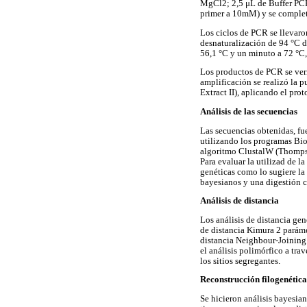
MgCl2; 2,5 μL de Buffer PC
primer a 10mM) y se complet
Los ciclos de PCR se llevaro
desnaturalización de 94 °C d
56,1 °C y un minuto a 72 °C,
Los productos de PCR se veri
amplificación se realizó la
Extract II), aplicando el p
Análisis de las secuencias
Las secuencias obtenidas, f
utilizando los programas Bio
algoritmo ClustalW (Thom
Para evaluar la utilizad de la
genéticas como lo sugiere l
bayesianos y una digestión c
Análisis de distancia
Los análisis de distancia ge
de distancia Kimura 2 paráme
distancia Neighbour-Joining (
el análisis polimórfico a tr
los sitios segregantes.
Reconstrucción filogenética
Se hicieron análisis bayesia