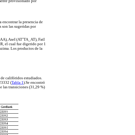
ente provisionado por
a encontrar la presencia de
s son las sugeridas por
AAA), AseI (ATˆTA_AT), FatI
l cual fue digerido por 1
nzima. Los productos de la
de califóridos estudiados.
23332 (
Tabla 1
).Se encontró
 las transiciones (31,29 %)