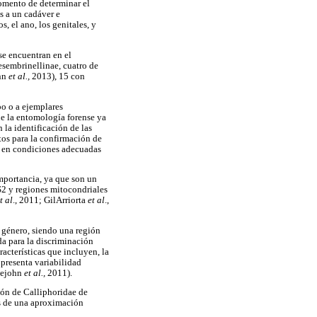
momento de determinar el
s a un cadáver e
s, el ano, los genitales, y
se encuentran en el
sembrinellinae, cuatro de
ann
et al.,
2013), 15 con
po o a ejemplares
ue la entomología forense ya
la identificación de las
tos para la confirmación de
an en condiciones adecuadas
importancia, ya que son un
TS2 y regiones mitocondriales
t al
., 2011; GilArriorta
et al
.,
 género, siendo una región
da para la discriminación
acterísticas que incluyen, la
 presenta variabilidad
lejohn
et al.,
2011).
ión de Calliphoridae de
és de una aproximación