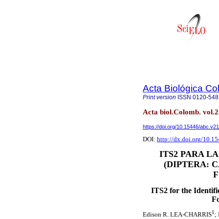
Acta Biológica C
Print version
ISSN
0120-54
Acta biol.Colomb. vol.2
https://doi.org/10.15446/abc.v2
DOI:
http://dx.doi.org/10.
ITS2 PARA L
(DIPTERA: 
F
ITS2 for the Identifi
Fo
1
Edison R. LEA-CHARRIS
;