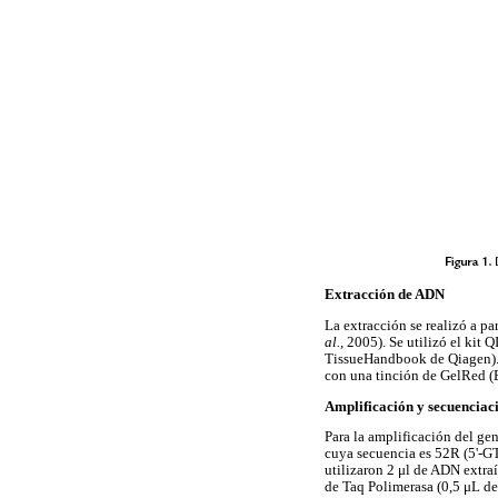
Extracción de ADN
La extracción se realizó a p
al.,
2005). Se utilizó el kit
TissueHandbook de Qiagen). 
con una tinción de GelRed (
Amplificación y secuenciac
Para la amplificación del ge
cuya secuencia es 52R (5
utilizaron 2 μl de ADN extra
de Taq Polimerasa (0,5 μL 