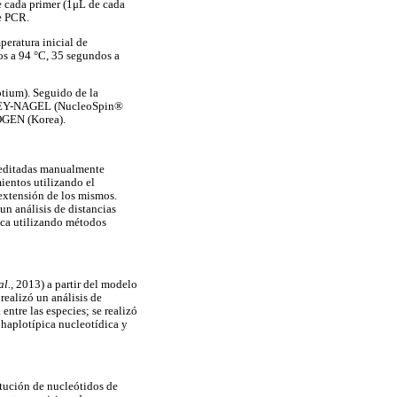
 cada primer (1μL de cada
e PCR.
eratura inicial de
os a 94 °C, 35 segundos a
otium). Seguido de la
CHEREY-NAGEL (NucleoSpin®
ROGEN (Korea).
 editadas manualmente
ientos utilizando el
 extensión de los mismos.
 un análisis de distancias
ca utilizando métodos
al.,
2013) a partir del modelo
realizó un análisis de
entre las especies; se realizó
 haplotípica nucleotídica y
itución de nucleótidos de