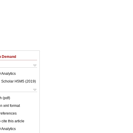
on Demand
 Analytics
 Scholar H5M5 (
2019
)
h (pdf)
 in xml format
 references
cite this article
 Analytics