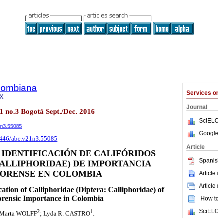
olombiana
Services 
8X
Journal
1 no.3 Bogotá Sept./Dec. 2016
SciELO
1n3.55085
Google
15446/abc.v21n3.55085
Article
A IDENTIFICACIÓN DE CALIFÓRIDOS
Spanis
CALLIPHORIDAE) DE IMPORTANCIA
ORENSE EN COLOMBIA
Article
Article
cation of Calliphoridae (Diptera: Calliphoridae) of
rensic Importance in Colombia
How to 
SciELO
2
1
 Marta WOLFF
; Lyda R. CASTRO
.