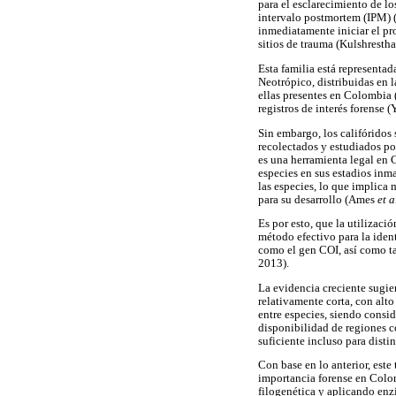
para el esclarecimiento de l
intervalo postmortem (IPM) 
inmediatamente iniciar el proc
sitios de trauma (Kulshresth
Esta familia está representa
Neotrópico, distribuidas en
ellas presentes en Colombia
registros de interés forense 
Sin embargo, los califóridos 
recolectados y estudiados po
es una herramienta legal en 
especies en sus estadios inm
las especies, lo que implica
para su desarrollo (Ames
et a
Es por esto, que la utilizac
método efectivo para la ident
como el gen COI, así como t
2013).
La evidencia creciente sugie
relativamente corta, con alt
entre especies, siendo consid
disponibilidad de regiones c
suficiente incluso para dist
Con base en lo anterior, est
importancia forense en Colom
filogenética y aplicando en