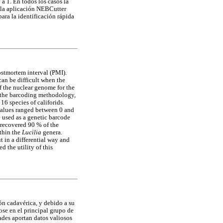
a 1. En todos los casos la
ó la aplicación NEBCutter
para la identificación rápida
postmortem interval (PMI).
 can be difficult when the
of the nuclear genome for the
g the barcoding methodology,
6 species of califorids.
 values ranged between 0 and
e used as a genetic barcode
 recovered 90 % of the
thin the
Lucilia
genera.
 in a differential way and
d the utility of this
ón cadavérica, y debido a su
se en el principal grupo de
ades aportan datos valiosos