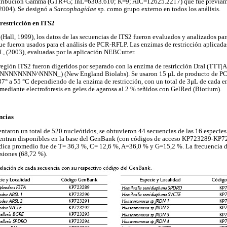
stribución Gamma (GTR+G; lnL=6303.610; K=9; AIC=12625.2217) que fue previam
2004). Se designó a
Sarcophagidae
sp. como grupo externo en todos los análisis.
 restricción en ITS2
Hall, 1999), los datos de las secuencias de ITS2 fueron evaluados y analizados par
que fueron usados para el análisis de PCR-RFLP. Las enzimas de restricción aplicada
l.,
(2003), evaluadas por la aplicación NEBCutter.
egión ITS2 fueron digeridos por separado con la enzima de restricción DraI (TTT|
NNNNNN^NNNN_) (New England Biolabs). Se usaron 15 μL de producto de PCR, e
 37° a 55 °C dependiendo de la enzima de restricción, con un total de 3μL de cada e
 mediante electroforesis en geles de agarosa al 2 % teñidos con GelRed (Biotium).
ncias
entaron un total de 520 nucleótidos, se obtuvieron 44 secuencias de las 16 especies 
uentran disponibles en la base del GenBank (con códigos de acceso KP723289-KP7
dica promedio fue de T= 36,3 %, C= 12,6 %, A=36,0 % y G=15,2 %. La frecuencia de
rsiones (68,72 %).