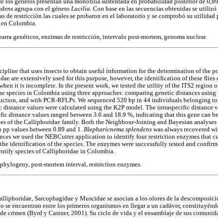
e los géneros presentan una monofilia sustentada en probabilidad posterior de 0,89 
ndens
agrupa con el género
Lucilia.
Con base en las secuencias obtenidas se utiliz
as de restricción las cuales se probaron en el laboratorio y se comprobó su utilidad 
e en Colombia.
arra genéticos, enzimas de restricción, intervalo post-mortem, genoma nuclear.
ipline that uses insects to obtain useful information for the determination of the 
idae are extensively used for this purpose, however, the identification of these flies
 when it is incomplete. In the present work, we tested the utility of the ITS2 region 
dae species in Colombia using three approaches: comparing genetic distances usin
uction, and with PCR-RFLPs. We sequenced 520 bp in 44 individuals belonging to 1
fic distance values were calculated using the K2P model. The intraspecific distance
ific distance values ranged between 3.6 and 18.9 %, indicating that this gene can b
ecies of the Calliphoridae family. Both the Neighbour-Joining and Bayesian analyses
h pp values between 0.89 and 1.
Blepharicnema splendens
was always recovered wi
ces we used the NEBCutter application to identify four restriction enzymes that cut
 the identification of the species. The enzymes were successfully tested and confirme
entify species of Calliphoridae in Colombia.
phylogeny, post-mortem interval, restriction enzymes.
Calliphoridae, Sarcophagidae y Muscidae se asocian a los olores de la descomposici
 se encuentran entre los primeros organismos en llegar a un cadáver, constituyéndo
 de crimen (Byrd y Castner, 2001). Su ciclo de vida y el ensamblaje de sus comunid