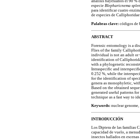
análisis bayesianos el 90 % d
especie
Blepharicnema sple
para identificar cuatro enzim
de especies de Calliphorida
Palabras clave:
códigos de b
ABSTRACT
Forensic entomology is a disc
Flies of the family Calliphor
individual is not an adult or
identification of Calliphori
with a phylogenetic reconstr
Intraspecific and interspeci
0.252 %, while the interspec
for the identification of sp
genera as monophyletic, wit
Based on the obtained sequen
generated useful patterns for
technique as a fast way to id
Keywords:
nuclear genome, 
INTRODUCCIÓN
Los Diptera de las familias 
capacidad de vuelo, a menudo
insectos hallados en escenas