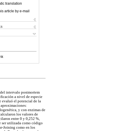
ic translation
is article by e-mail
ks
nk
 del intervalo postmortem
ficación a nivel de especie
 evaluó el potencial de la
s aproximaciones:
logenética, y con enzimas de
alcularon los valores de
cilaron entre 0 y 0,252 %,
de ser utilizada como código
our-Joining como en los