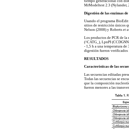
tiempo generacional con di
MrModeltest 2.3 (Nylander, 
Digestión de las enzimas de
Usando el programa BioEdit (
sitios de restricción únicos 
Nelson (2008) y Roberts
et a
Los productos de PCR de la r
(^CATG_), LpnPI (CCDGNNNN
- 1,5 h a una temperatura de
digestión fueron verificados
RESULTADOS
Características de las secue
Las secuencias editadas pres
Todas las secuencias se enc
que la composición nucleotí
fueron menores a las transve