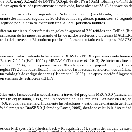
R a 10X; abm), 0,25mM de DNTP's (0,65μL de dNTP's a 10mM; Bioline), 0,4mM de
ó con agua destilada previamente autoclavada, hasta alcanzar 25 μL de reacción d
n a cabo de acuerdo a lo sugerido por Nelson
et al.,
(2008) modificado, con una temp
urante dos minutos, seguido de 30 ciclos con los siguientes parámetros: 30 segund
 seguido por un paso de extensión final a 72 °C por cinco minutos.
ficaron mediante electroforesis en geles de agarosa al 2 % teñidos con GelRed (Bi
 purificación de las muestras usando el kit de ácidos nucleicos y proteínas MA
rotocolo del proveedor. El producto purificado fue secuenciado en la empresa MAC
ueron verificadas mediante la herramienta BLAST de NCBI y posteriormente fueron
Edit (v. 7.0.9.0) (Hall, 1999) y MEGA 6.0 (Tamura
et al.,
2013). Se hicieron alineam
pson
et al.,
1994), bajo los parámetros de 30 en la apertura de gaps al inicio, y 15 de
 región ITS2 en la identificación molecular de las muestras se hicieron tres análisis:
a metodología de código de barras (Hebert
et al.,
2003), una aproximación filogenéti
on enzimas de restricción (RFLPs).
nética entre las secuencias se realizaron a través del programa MEGA 6.0 (Tamura
et 
tros (K2P) (Kimura, 1980), con un bootstrap de 1000 réplicas. Con base en esto, se 
NJ), el cual representa gráficamente las relaciones y patrones de distancia genética 
avés del programa DnaSP 5.0 (Librado y Rozas, 2009), donde se calculó la diversidad
nos con MrBayes 3.2.3 (Huelsenbeck y Ronquist, 2001), a partir del modelo de sust