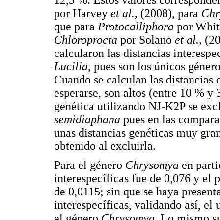
por Harvey
et al.,
(2008), para
Chr
que para
Protocalliphora
por Whi
Chloroprocta
por Solano
et al.,
(20
calcularon las distancias interespe
Lucilia
, pues son los únicos géner
Cuando se calculan las distancias 
esperarse, son altos (entre 10 % y 
genética utilizando NJ-K2P se exc
semidiaphana
pues en las comparac
unas distancias genéticas muy gra
obtenido al excluirla.
Para el género
Chrysomya
en parti
interespecíficas fue de 0,076 y el 
de 0,0115; sin que se haya presenta
interespecíficas, validando así, el
el género
Chrysomya
. Lo mismo s