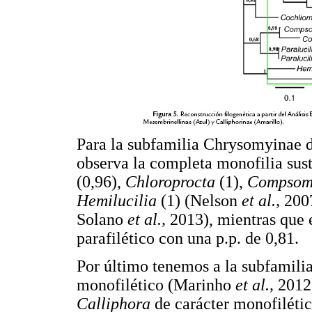
Para la subfamilia Chrysomyinae de 
observa la completa monofilia sust
(0,96),
Chloroprocta
(1),
Compsom
Hemilucilia
(1) (Nelson
et al.,
200
Solano
et al.,
2013), mientras que 
parafilético con una p.p. de 0,81.
Por último tenemos a la subfamili
monofilético (Marinho
et al.,
2012)
Calliphora
de carácter monofilétic