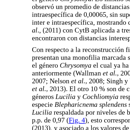
observó un promedio de distancias 
intraespecífica de 0,00065, sin sup
inter e intraespecífica, mostrando 
al
., (2011) con CytB aplicada a tr
encontraron con distancias intere
Con respecto a la reconstrucción f
presentan una monofilia marcada su
el género
Chrysomya
el cual ya ha
anteriormente (Wallman
et al.,
200
2007; Nelson
et al.,
2008; Singh y
et al.,
2013). El otro 10 % son de ca
géneros
Lucilia
y
Cochliomyia
resp
especie
Blepharicnema splendens
s
Lucilia
respaldada por niveles de b
p.p. de 0,97 (
Fig. 4
), esto corresp
(2013), y asociado a los valores de