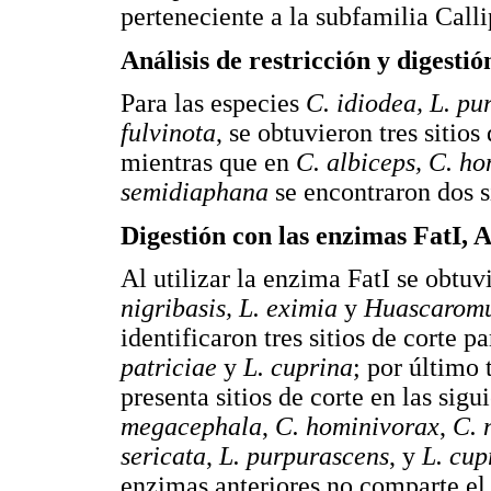
perteneciente a la subfamilia Call
Análisis de restricción y digesti
Para las especies
C. idiodea, L. pu
fulvinota
, se obtuvieron tres sitio
mientras que en
C. albiceps, C. h
semidiaphana
se encontraron dos si
Digestión con las enzimas FatI, 
Al utilizar la enzima FatI se obtuvi
nigribasis, L. eximia
y
Huascaromu
identificaron tres sitios de corte p
patriciae
y
L. cuprina
; por último
presenta sitios de corte en las sigu
megacephala
,
C. hominivorax
,
C. 
sericata
,
L. purpurascens
, y
L. cup
enzimas anteriores no comparte el 