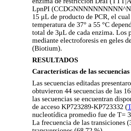
enzima de restricción DraI (TTT
LpnPI (CCDGNNNNNNNNNN^NNNN_
15 μL de producto de PCR, el cual 
temperatura de 37° a 55 °C depend
total de 3μL de cada enzima. Los p
mediante electroforesis en geles 
(Biotium).
RESULTADOS
Características de las secuencias
Las secuencias editadas presentaro
obtuvieron 44 secuencias de las 16
las secuencias se encuentran disp
de acceso KP723289-KP723332 (
T
nucleotídica promedio fue de T= 
La frecuencia de las transiciones 
transversiones (68,72 %).