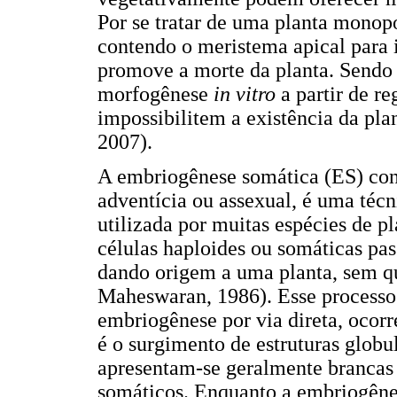
Por se tratar de uma planta monopo
contendo o meristema apical para 
promove a morte da planta. Sendo 
morfogênese
in vitro
a partir de 
impossibilitem a existência da pl
2007).
A embriogênese somática (ES) c
adventícia ou assexual, é uma té
utilizada por muitas espécies de p
células haploides ou somáticas pa
dando origem a uma planta, sem qu
Maheswaran, 1986). Esse processo p
embriogênese por via direta, ocor
é o surgimento de estruturas globu
apresentam-se geralmente brancas 
somáticos. Enquanto a embriogênes