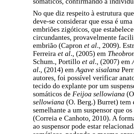
somáticos, confirmando a individu
No que diz respeito à estrutura qu
deve-se considerar que essa é uma
embriões zigóticos, que estabelec
circundantes, provavelmente facili
embrião (Capron
et al
., 2009). Es
Ferreira
et al
., (2005) em
Theobro
Schum.,
Portillo
et al
., (2007) em
al
., (2014) em
Agave sisalana
Perr
autores, foi possível verificar an
tecido do explante por um suspens
somáticos de
Feijoa sellowiana
(O
sellowiana
(O. Berg.) Burret) tem
semelhante a um suspensor que os
(Correia e Canhoto, 2010). A form
ao suspensor pode estar relacionad