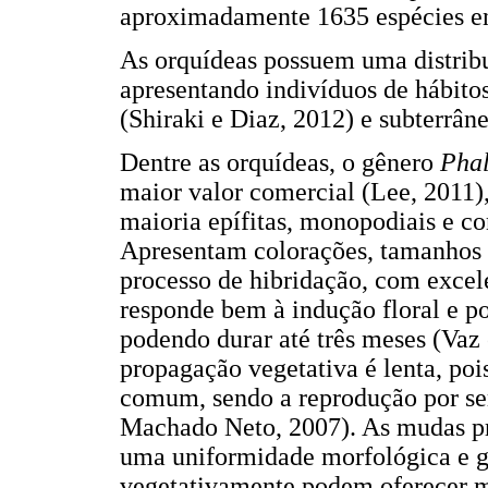
aproximadamente 1635 espécies e
As orquídeas possuem uma distrib
apresentando indivíduos de hábitos t
(Shiraki e Diaz, 2012) e subterrâ
Dentre as orquídeas, o gênero
Phal
maior valor comercial (Lee, 2011)
maioria epífitas, monopodiais e c
Apresentam colorações, tamanhos 
processo de hibridação, com excele
responde bem à indução floral e p
podendo durar até três meses (Vaz
propagação vegetativa é lenta, poi
comum, sendo a reprodução por se
Machado Neto, 2007). As mudas p
uma uniformidade morfológica e ge
vegetativamente podem oferecer ma