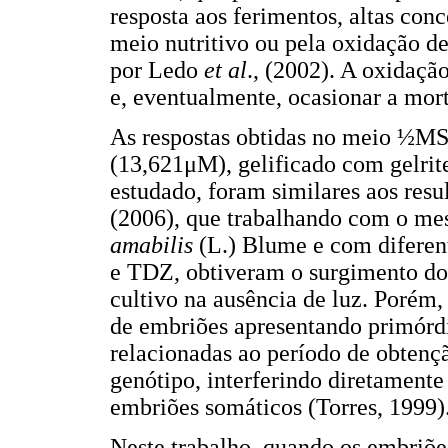
resposta aos ferimentos, altas con
meio nutritivo ou pela oxidação d
por Ledo
et al
.,
(2002). A oxidação
e, eventualmente, ocasionar a mor
As respostas obtidas no meio ½M
(13,621μM), gelificado com gelrite
estudado, foram similares aos res
(2006), que trabalhando com o me
amabilis
(L.) Blume e com diferen
e TDZ, obtiveram o surgimento do
cultivo na ausência de luz. Porém,
de embriões apresentando primórdio
relacionadas ao período de obtenç
genótipo, interferindo diretament
embriões somáticos (Torres, 1999)
Neste trabalho, quando os embriõe