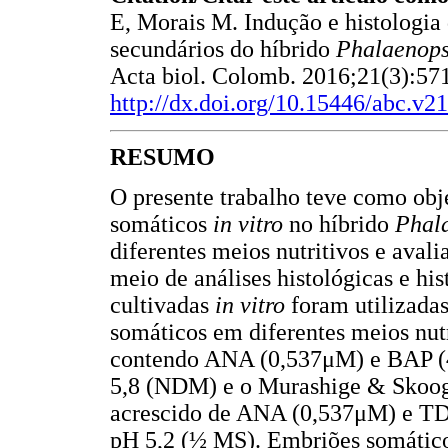
E, Morais M. Indução e histologia
secundários do híbrido
Phalaenops
Acta biol. Colomb. 2016;21(3):57
http://dx.doi.org/10.15446/abc.v2
RESUMO
O presente trabalho teve como obj
somáticos
in vitro
no híbrido
Phal
diferentes meios nutritivos e aval
meio de análises histológicas e hi
cultivadas
in vitro
foram utilizada
somáticos em diferentes meios n
contendo ANA (0,537μM) e BAP (4
5,8 (NDM) e o Murashige & Skoog 
acrescido de ANA (0,537μM) e TDZ
pH 5,2 (½ MS). Embriões somáticos