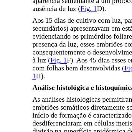
aparência semelhante a um protoco
ausência de luz (
Fig. 1
D).
Aos 15 dias de cultivo com luz, pa
secundários) apresentavam em est
evidenciando os primórdios foliare
presença da luz, esses embriões co
consequentemente o desenvolviment
à luz (
Fig. 1
F). Aos 45 dias esses
com folhas bem desenvolvidas (
Fi
1
H).
Análise histológica e histoquími
As análises histológicas permitira
embriões somáticos diretamente sob
início de formação é caracterizad
desdiferenciaram em células meri
divisão na superfície epidérmica d