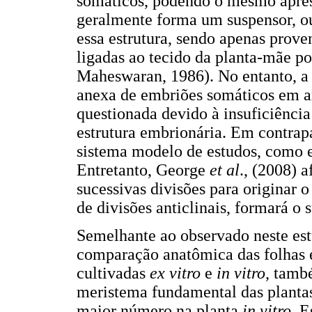
somáticos, podendo o mesmo apres
geralmente forma um suspensor, o
essa estrutura, sendo apenas prove
ligadas ao tecido da planta-mãe p
Maheswaran, 1986). No entanto, a
anexa de embriões somáticos em a
questionada devido à insuficiênci
estrutura embrionária.
Em contrapa
sistema modelo de estudos, como e
Entretanto, George
et al
., (2008) 
sucessivas divisões para originar 
de divisões anticlinais, formará o 
Semelhante ao observado neste es
comparação anatômica das folhas 
cultivadas
ex vitro
e
in vitro
, tamb
meristema fundamental das plantas
maior número na planta
in vitro
. E