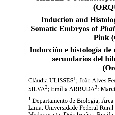
(ORQ
Induction and Histol
Somatic Embryos of
Phal
Pink 
Inducción e histología de
secundarios del hí
(Or
1
Cláudia ULISSES
; João Alves F
2
3
SILVA
; Emília ARRUDA
; Mar
1
Departamento de Biologia, Área 
Lima, Universidade Federal Rura
Medeiros s/n, Dois Irmãos. Recife