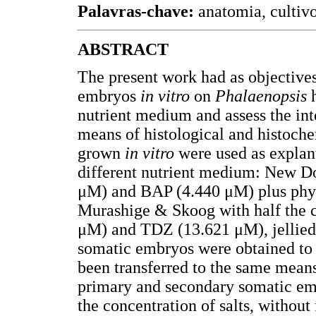
Palavras-chave:
anatomia, cultiv
ABSTRACT
The present work had as objectives
embryos
in vitro
on
Phalaenopsis
h
nutrient medium and assess the in
means of histological and histoche
grown
in vitro
were used as explant
different nutrient medium: New 
μM) and BAP (4.440 μM) plus phy
Murashige & Skoog with half the c
μM) and TDZ (13.621 μM), jellied 
somatic embryos were obtained to 
been transferred to the same mean
primary and secondary somatic em
the concentration of salts, without