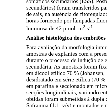
somáticos secundários (ESS). Post
secundários) foram transferidos 
de sais, na ausência de fitoregula
horas fornecido por lâmpadas fluo
2
-1
luminosa de 42 µmol. m
s
Análise histológica dos embriões
Para avaliação da morfologia inte
amostras de explantes com a prese
durante o processo de indução de 
secundária. As amostras foram fix
em álcool etílico 70 % (Johansen, 
desidratado em série etílica (70 
em parafina e seccionado em mi
secções longitudinais, variando en
obtidas foram submetidas à dupla 
Safranina (1:1, v/v) e montados 