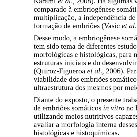
Karami
et al
., 2008). Há algumas 
comparado à embriogênese somática
multiplicação, a independência de 
formação de embriões (Vasic
et al
Desse modo, a embriogênese somát
tem sido tema de diferentes estud
morfológicas e histológicas, para
estruturas iniciais e do desenvol
(Quiroz-Figueroa
et al
., 2006). Pa
viabilidade dos embriões somáticos,
ultraestrutura dos mesmos por meio
Diante do exposto, o presente tra
de embriões somáticos
in vitro
no 
utilizando meios nutritivos capaz
avaliar a morfologia interna desse
histológicas e histoquímicas.