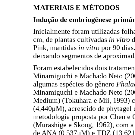
MATERIAIS E MÉTODOS
Indução de embriogênese primár
Inicialmente foram utilizadas fol
cm, de plantas cultivadas
in vitro
d
Pink, mantidas
in vitro
por 90 dias.
deixando segmentos de aproximad
Foram estabelecidos dois tratamen
Minamiguchi e Machado Neto (200
algumas espécies do gênero
Phala
Minamiguchi e Machado Neto (20
Medium) (Tokuhara e Mii, 1993)
(4,440μM), acrescido de phytage
metodologia proposta por Chen e 
(Murashige e Skoog, 1962), com a 
de ANA (0,537μM) e TDZ (13,621μM