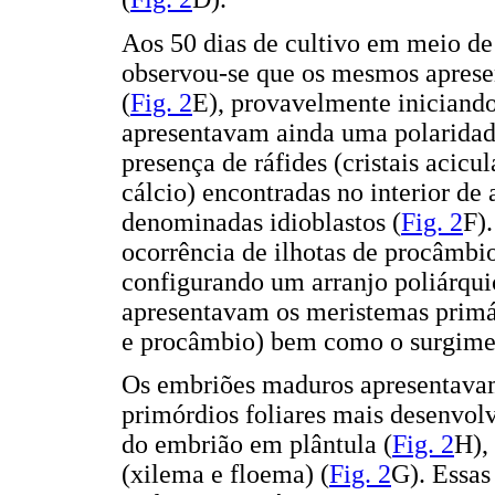
Aos 50 dias de cultivo em meio de
observou-se que os mesmos aprese
(
Fig. 2
E), provavelmente iniciand
apresentavam ainda uma polaridad
presença de ráfides (cristais acicu
cálcio) encontradas no interior de
denominadas idioblastos (
Fig. 2
F)
ocorrência de ilhotas de procâmbi
configurando um arranjo poliárqui
apresentavam os meristemas primá
e procâmbio) bem como o surgiment
Os embriões maduros apresentavam
primórdios foliares mais desenvol
do embrião em plântula (
Fig. 2
H),
(xilema e floema) (
Fig. 2
G). Essas