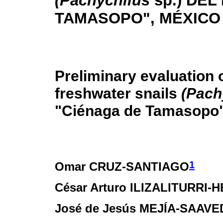
(Pachychilus
sp.) DEL
TAMASOPO", MÉXICO
Preliminary evaluation 
freshwater snails
(Pach
"Ciénaga de Tamasopo"
1
Omar CRUZ-SANTIAGO
César Arturo ILIZALITURRI
José de Jesús MEJÍA-SAAV