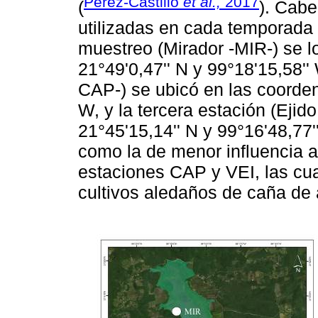
Pérez-Castillo
et al.,
2017
(
). Cabe
utilizadas en cada temporada
muestreo (Mirador -MIR-) se l
21°49'0,47'' N y 99°18'15,58'
CAP-) se ubicó en las coorden
W, y la tercera estación (Ejid
21°45'15,14'' N y 99°16'48,77
como la de menor influencia 
estaciones CAP y VEI, las cua
cultivos aledaños de caña de 