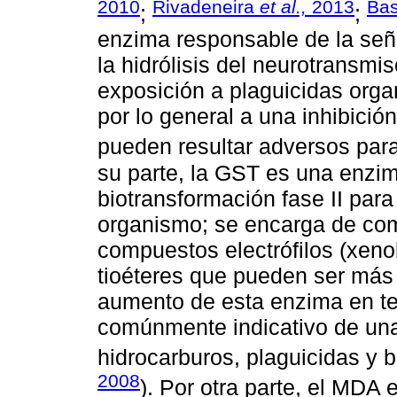
2010
Rivadeneira
et al.,
2013
Bas
;
;
enzima responsable de la seña
la hidrólisis del neurotransmis
exposición a plaguicidas org
por lo general a una inhibició
pueden resultar adversos para
su parte, la GST es una enzim
biotransformación fase II para
organismo; se encarga de com
compuestos electrófilos (xen
tioéteres que pueden ser más f
aumento de esta enzima en te
comúnmente indicativo de un
hidrocarburos, plaguicidas y bi
2008
). Por otra parte, el MDA 