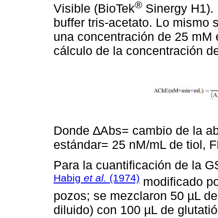
®
Visible (BioTek
Sinergy H1). P
buffer tris-acetato. Lo mismo 
una concentración de 25 mM 
cálculo de la concentración de
Donde ∆Abs= cambio de la abs
estándar= 25 nM/mL de tiol, FD
Para la cuantificación de la G
Habig
et al.
(1974)
modificado p
pozos; se mezclaron 50 µL de
diluido) con 100 µL de glutat