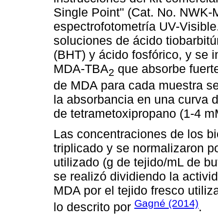
Single Point" (Cat. No. NW
espectrofotometría UV-Visibl
soluciones de ácido tiobarbitú
(BHT) y ácido fosfórico, y se 
MDA-TBA
que absorbe fuert
2
de MDA para cada muestra se o
la absorbancia en una curva 
de tetrametoxipropano (1-4 mM
Las concentraciones de los b
triplicado y se normalizaron p
utilizado (g de tejido/mL de b
se realizó dividiendo la activ
MDA por el tejido fresco utili
Gagné (2014)
lo descrito por
.