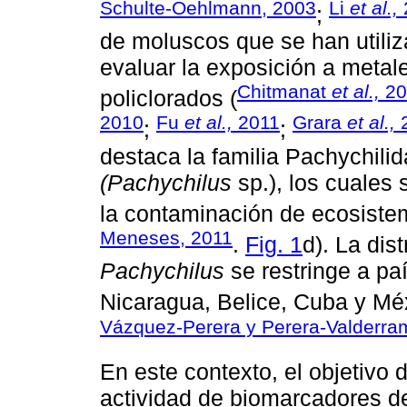
Schulte-Oehlmann, 2003
Li
et al.,
;
de moluscos que se han utili
evaluar la exposición a metale
Chitmanat
et al.,
20
policlorados (
2010
Fu
et al.,
2011
Grara
et al.,
;
;
destaca la familia Pachychili
(Pachychilus
sp.), los cuales
la contaminación de ecosiste
Meneses, 2011
.
Fig. 1
d). La dis
Pachychilus
se restringe a pa
Nicaragua, Belice, Cuba y Méx
Vázquez-Perera y Perera-Valderra
En este contexto, el objetivo 
actividad de biomarcadores d