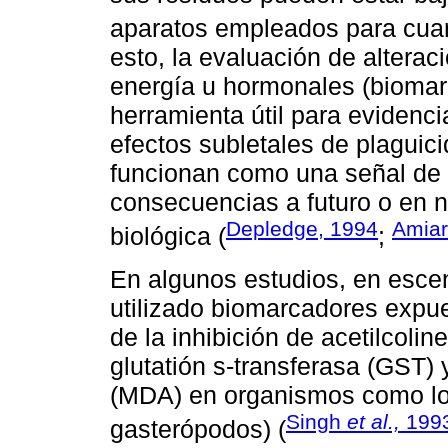
aparatos empleados para cuant
esto, la evaluación de alterac
energía u hormonales (biomar
herramienta útil para evidenci
efectos subletales de plaguic
funcionan como una señal de 
consecuencias a futuro o en 
Depledge, 1994
Amiar
biológica (
;
En algunos estudios, en escen
utilizado biomarcadores expue
de la inhibición de acetilcoli
glutatión s-transferasa (GST)
(MDA) en organismos como los
Singh
et al.,
199
gasterópodos) (