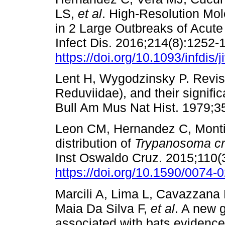
LS,
et al
. High-Resolution Mol
in 2 Large Outbreaks of Acut
Infect Dis. 2016;214(8):1252-
https://doi.org/10.1093/infdis/
Lent H, Wygodzinsky P. Revisi
Reduviidae), and their signifi
Bull Am Mus Nat Hist. 1979;3
Leon CM, Hernandez C, Montil
distribution of
Trypanosoma cr
Inst Oswaldo Cruz. 2015;110(3
https://doi.org/10.1590/0074
Marcili A, Lima L, Cavazzana
Maia Da Silva F,
et al
. A new 
associated with bats evidenc