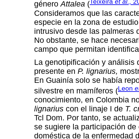
Teixeira
et al.,
2
género
Attalea
(
Consideramos que las caracte
especie en la zona de estudi
intrusivo desde las palmeras 
No obstante, se hace necesari
campo que permitan identifica
La genotipificación y análisi
presente en
P. lignarius,
mostr
En Guainía solo se había repo
Leon
e
silvestre en mamíferos (
conocimiento, en Colombia no 
lignarius
con el linaje I de
T. c
Tcl Dom. Por tanto, se actuali
se sugiere la participación de
doméstica de la enfermedad 