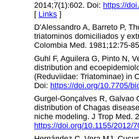
2014;7(1):602. Doi:
https://do
[
Links
]
D'Alessandro A, Barreto P, T
triatominos domiciliados y ext
Colombia Med. 1981;12:75-85
Guhl F, Aguilera G, Pinto N, 
distribution and ecoepidemiolo
(Reduviidae: Triatominae) in 
Doi:
https://doi.org/10.7705/b
Gurgel-Gonçalves R, Galvao C
distribution of Chagas disease
niche modeling. J Trop Med. 2
https://doi.org/10.1155/2012/
Hernández C, Vera MJ, Cucunu