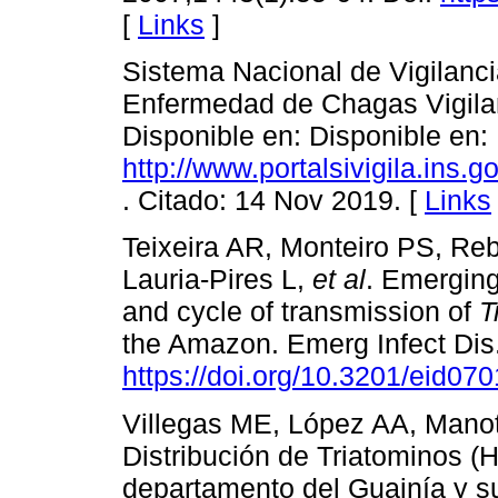
[
Links
]
Sistema Nacional de Vigilanc
Enfermedad de Chagas Vigilanc
Disponible en: Disponible en:
http://www.portalsivigila.ins.g
. Citado: 14 Nov 2019. [
Links
Teixeira AR, Monteiro PS, Reb
Lauria-Pires L,
et al
. Emerging
and cycle of transmission of
T
the Amazon. Emerg Infect Dis.
https://doi.org/10.3201/eid07
Villegas ME, López AA, Manot
Distribución de Triatominos (
departamento del Guainía y su