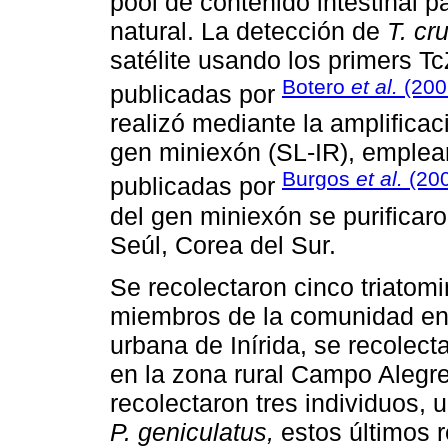
pool de contenido intestinal p
natural. La detección de
T. cru
satélite usando los primers T
Botero
et al.
(200
publicadas por
realizó mediante la amplificac
gen miniexón (SL-IR), emplean
Burgos
et al.
(20
publicadas por
del gen miniexón se purifica
Seúl, Corea del Sur.
Se recolectaron cinco triatomi
miembros de la comunidad en 
urbana de Inírida, se recolec
en la zona rural Campo Alegr
recolectaron tres individuos, 
P. geniculatus,
estos últimos 