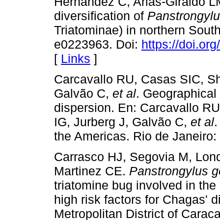
Hernandez C, Arias-Giraldo L
diversification of
Panstrongylu
Triatominae) in northern Sou
e0223963. Doi:
https://doi.or
[
Links
]
Carcavallo RU, Casas SIC, She
Galvão C,
et al
. Geographical d
dispersion. En: Carcavallo R
IG, Jurberg J, Galvão C,
et al
.
the Americas. Rio de Janeiro: 
Carrasco HJ, Segovia M, Lon
Martinez CE.
Panstrongylus g
triatomine bug involved in the
high risk factors for Chagas' 
Metropolitan District of Carac