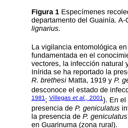
Figura 1
Especímenes recolec
departamento del Guainía. A-
lignarius.
La vigilancia entomológica e
fundamentada en el conocimien
vectores, la infección natural 
Inírida se ha reportado la pre
R. brethesi
Matta, 1919 y
P. g
desconoce el estado de infec
1981
Villegas
et al.,
2001
;
). En el
presencia de
P. geniculatus
in
la presencia de
P. geniculatus 
en Guarinuma (zona rural).