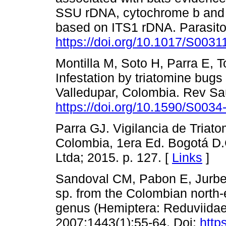
SSU rDNA, cytochrome b and
based on ITS1 rDNA. Parasito
https://doi.org/10.1017/S00
Montilla M, Soto H, Parra E, T
Infestation by triatomine bug
Valledupar, Colombia. Rev Sa
https://doi.org/10.1590/S00
Parra GJ. Vigilancia de Triat
Colombia, 1era Ed. Bogotá D.C
Ltda; 2015. p. 127. [
Links
]
Sandoval CM, Pabon E, Jurbe
sp. from the Colombian north-e
genus (Hemiptera: Reduviidae
2007;1443(1):55-64. Doi:
http