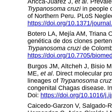
Ancca-Juarez J,
et al
. Preval
Trypanosoma cruzi
in people o
of Northern Peru. PLoS Neglec
https://doi.org/10.1371/journa
Botero LA, Mejía AM, Triana O
genética de dos clones pertene
Trypanosoma cruzi
de Colombi
https://doi.org/10.7705/biome
Burgos JM, Altcheh J, Bisio M
ME,
et al
. Direct molecular pro
lineages of
Trypanosoma cruz
congenital Chagas disease. In
Doi:
https://doi.org/10.1016/j.
Caicedo-Garzon V, Salgado-R