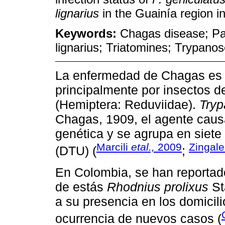
lignarius
in the Guainía region i
Keywords:
Chagas disease; Pa
lignarius; Triatomines; Trypano
La enfermedad de Chagas es 
principalmente por insectos d
(Hemiptera: Reduviidae).
Tryp
Chagas, 1909, el agente causa
genética y se agrupa en siet
Marcili
etal.,
2009
Zingal
(DTU) (
;
En Colombia, se han reportado
de estás
Rhodnius prolixus
St
a su presencia en los domicilio
ocurrencia de nuevos casos (