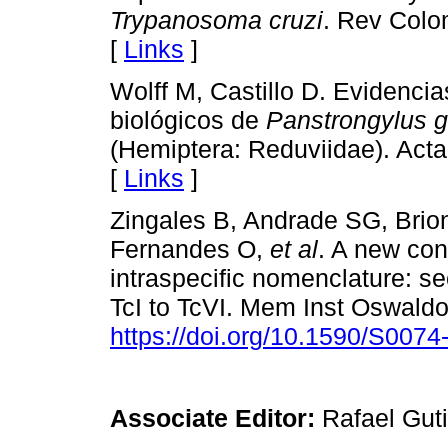
Trypanosoma cruzi
. Rev Colo
[
Links
]
Wolff M, Castillo D. Evidenci
biológicos de
Panstrongylus g
(Hemiptera: Reduviidae). Acta
[
Links
]
Zingales B, Andrade SG, Brio
Fernandes O,
et al
. A new co
intraspecific nomenclature: 
TcI to TcVI. Mem Inst Oswaldo
https://doi.org/10.1590/S00
Associate Editor:
Rafael Guti