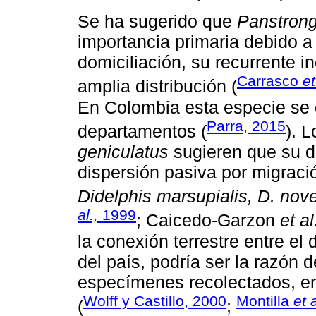
Se ha sugerido que
Panstrong
importancia primaria debido 
domiciliación, su recurrente i
Carrasco
et
amplia distribución (
En Colombia esta especie se 
Parra, 2015
departamentos (
). 
geniculatus
sugieren que su d
dispersión pasiva por migra
Didelphis marsupialis, D. no
al.,
1999
; Caicedo-Garzon
et al
la conexión terrestre entre el
del país, podría ser la razón 
especímenes recolectados, en
Wolff y Castillo, 2000
Montilla
et a
(
;