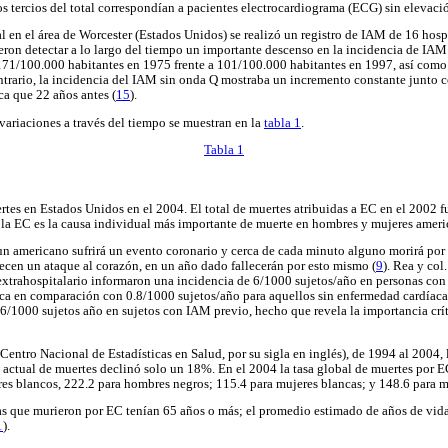
s tercios del total correspondían a pacientes electrocardiograma (ECG) sin elevaci
l en el área de Worcester (Estados Unidos) se realizó un registro de IAM de 16 hosp
eron detectar a lo largo del tiempo un importante descenso en la incidencia de IA
1/100.000 habitantes en 1975 frente a 101/100.000 habitantes en 1997, así como 
ntrario, la incidencia del IAM sin onda Q mostraba un incremento constante junto 
ca que 22 años antes (
15
).
variaciones a través del tiempo se muestran en la
tabla 1
.
Tabla 1
tes en Estados Unidos en el 2004. El total de muertes atribuidas a EC en el 2002 
 la EC es la causa individual más importante de muerte en hombres y mujeres ameri
n americano sufrirá un evento coronario y cerca de cada minuto alguno morirá por 
cen un ataque al corazón, en un año dado fallecerán por esto mismo (
9
). Rea y col
extrahospitalario informaron una incidencia de 6/1000 sujetos/año en personas con
ca en comparación con 0.8/1000 sujetos/año para aquellos sin enfermedad cardíaca.
.6/1000 sujetos año en sujetos con IAM previo, hecho que revela la importancia crít
ntro Nacional de Estadísticas en Salud, por su sigla en inglés), de 1994 al 2004, 
actual de muertes declinó solo un 18%. En el 2004 la tasa global de muertes por 
es blancos, 222.2 para hombres negros; 115.4 para mujeres blancas; y 148.6 para m
as que murieron por EC tenían 65 años o más; el promedio estimado de años de vi
1
).