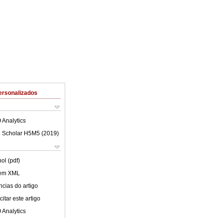
ersonalizados
 Analytics
 Scholar H5M5 (
2019
)
ol (pdf)
 em XML
cias do artigo
itar este artigo
 Analytics