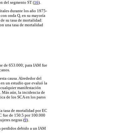
ón del segmento ST (
16
).
itales durante los año 1975-
M con onda Q, en su mayoría
de su tasa de mortalidad:
con una tasa de mortalidad
fue de 653.000; para IAM fue
canos.
esta causa. Alrededor del
. en un estudio que evaluó la
 cualquier manifestación
 Más aún, la incidencia de
ica de los SCA en los paros
la tasa de mortalidad por EC
EC fue de 150.5 por 100.000
ujeres negras (
9
).
da perdidos debido a un IAM