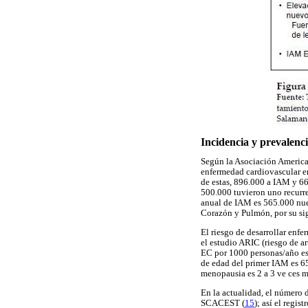
Incidencia y prevalenc
Según la Asociación American
enfermedad cardiovascular en
de estas, 896.000 a IAM y 66
500.000 tuvieron uno recurre
anual de IAM es 565.000 nue
Corazón y Pulmón, por su sig
El riesgo de desarrollar enf
el estudio ARIC (riesgo de a
EC por 1000 personas/año es 
de edad del primer IAM es 65
menopausia es 2 a 3 ve ces m
En la actualidad, el número 
SCACEST (
15
); así el regi