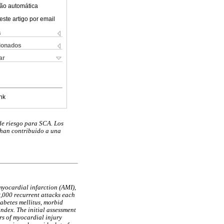
ão automática
este artigo por email
s
cionados
ar
nk
 de riesgo para SCA. Los
 han contribuido a una
yocardial infarction (AMI),
,000 recurrent attacks each
iabetes mellitus, morbid
index. The initial assessment
rs of myocardial injury