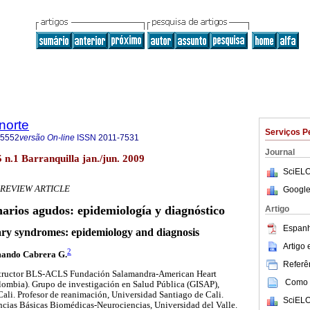
norte
Serviços P
-5552
versão On-line
ISSN
2011-7531
Journal
5 n.1 Barranquilla jan./jun. 2009
SciELO
REVIEW ARTICLE
Google
arios agudos: epidemiología y diagnóstico
Artigo
Espanh
ry syndromes: epidemiology and diagnosis
Artigo
2
ando Cabrera G.
Referên
structor BLS-ACLS Fundación Salamandra-American Heart
Como c
lombia). Grupo de investigación en Salud Pública (GISAP),
ali. Profesor de reanimación, Universidad Santiago de Cali.
SciELO
ncias Básicas Biomédicas-Neurociencias, Universidad del Valle.