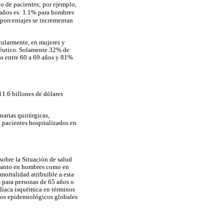
po de pacientes; por ejemplo,
9 años es: 1.1% para hombres
 porcentajes se incrementan
cularmente, en mujeres y
apéutico. Solamente 32% de
s entre 60 a 69 años y 81%
11.6 billones de dólares
narias quirúrgicas,
 pacientes hospitalizados en
sobre la Situación de salud
 tanto en hombres como en
mortalidad atribuible a esta
 para personas de 65 años o
rdíaca isquémica en términos
dios epidemiológicos globales