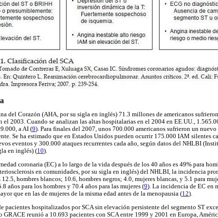
ia
a del Corazón (AHA, por su sigla en inglés) 71.3 millones de americanos sufriero
 el 2003. Cuando se analizan las altas hospitalarias en el 2004 en EE.UU., 1.565.
9.000, a AI (
9
). Para finales del 2007, unos 700.000 americanos sufrieron un nuevo
nte. Se ha estimado que en Estados Unidos pueden ocurrir 175.000 IAM silentes cad
vos eventos y 300.000 ataques recurrentes cada año, según datos del NHLBI (Insti
la en inglés) (
10
).
ermedad coronaria (EC) a lo largo de la vida después de los 40 años es 49% para ho
rteriosclerosis en comunidades, por su sigla en inglés) del NHLBI, la incidencia pr
12.5, hombres blancos; 10.6, hombres negros; 4.0, mujeres blancas, y 5.1 para muje
.8 años para los hombres y 70.4 años para las mujeres (
9
). La incidencia de EC en 
ayor que en las de mujeres de la misma edad antes de la menopausia (
12
).
de pacientes hospitalizados por SCA sin elevación persistente del segmento ST exc
stro GRACE reunió a 10.693 pacientes con SCA entre 1999 y 2001 en Europa, Améric