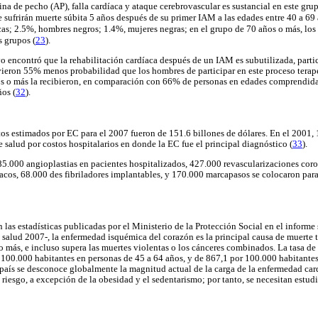
na de pecho (AP), falla cardíaca y ataque cerebrovascular es sustancial en este gru
e sufrirán muerte súbita 5 años después de su primer IAM a las edades entre 40 a 6
as; 2.5%, hombres negros; 1.4%, mujeres negras; en el grupo de 70 años o más, los
s grupos (
23
).
yo encontró que la rehabilitación cardíaca después de un IAM es subutilizada, parti
uvieron 55% menos probabilidad que los hombres de participar en este proceso ter
s o más la recibieron, en comparación con 66% de personas en edades comprendida
os (
32
).
tos estimados por EC para el 2007 fueron de 151.6 billones de dólares. En el 2001, 
 salud por costos hospitalarios en donde la EC fue el principal diagnóstico (
33
).
85.000 angioplastias en pacientes hospitalizados, 427.000 revascularizaciones coro
acos, 68.000 des fibriladores implantables, y 170.000 marcapasos se colocaron para
las estadísticas publicadas por el Ministerio de la Protección Social en el informe 
 salud 2007-, la enfermedad isquémica del corazón es la principal causa de muerte
 más, e incluso supera las muertes violentas o los cánceres combinados. La tasa de 
100.000 habitantes en personas de 45 a 64 años, y de 867,1 por 100.000 habitantes
l país se desconoce globalmente la magnitud actual de la carga de la enfermedad ca
e riesgo, a excepción de la obesidad y el sedentarismo; por tanto, se necesitan estu