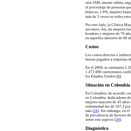
otro IAM, muerte súbita, angi
el porcentaje de personas qu
blancos; 1.9%, mujeres blanc
más de 3 veces en todos esto
Por otro lado, la Clínica Ma
ancianos. Así, las mujeres t
hombres y mujeres de 70 año
en aquellos menores de 60 añ
Costos
Los costos directos e indirec
fueron pagados a empresas de
En el 2004, se estimaron 1.2
1.471.000 cateterismos cardí
los Estados Unidos (
9
).
Situación en Colombia
En Colombia, de acuerdo con 
en Colombia -Indicadores de
mujeres mayores de 45 años o
enfermedad fue de 107,3 por 
más (
34
). Sin embargo, en e
de prevalencia de factores d
sobre este aspecto (
34
).
Diagnóstico