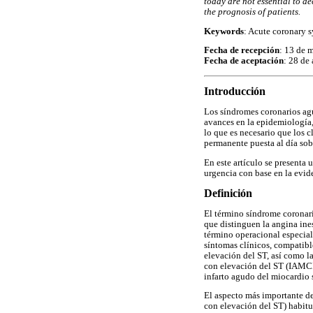
today are not essential to d
the prognosis of patients.
Keywords
: Acute coronary 
Fecha de recepción
: 13 de 
Fecha de aceptación
: 28 de
Introducción
Los síndromes coronarios ag
avances en la epidemiología,
lo que es necesario que los c
permanente puesta al día sob
En este artículo se presenta 
urgencia con base en la evid
Definición
El término síndrome coronar
que distinguen la angina ine
término operacional especial
síntomas clínicos, compatibl
elevación del ST, así como la
con elevación del ST (IAMCES
infarto agudo del miocardio 
El aspecto más importante de
con elevación del ST) habitu