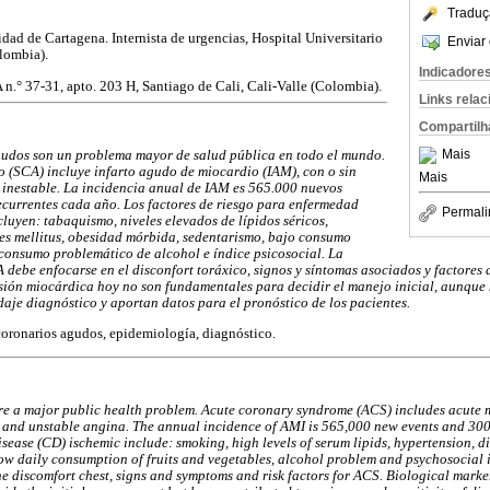
Traduç
dad de Cartagena. Internista de urgencias, Hospital Universitario
Enviar 
lombia).
Indicadore
A n.° 37-31, apto. 203 H, Santiago de Cali, Cali-Valle (Colombia).
Links rela
Compartilh
Mais
udos son un problema mayor de salud pública en todo el mundo.
 (SCA) incluye infarto agudo de miocardio (IAM), con o sin
Mais
a inestable. La incidencia anual de IAM es 565.000 nuevos
ecurrentes cada año. Los factores de riesgo para enfermedad
Permali
luyen: tabaquismo, niveles elevados de lípidos séricos,
tes mellitus, obesidad mórbida, sedentarismo, bajo consumo
, consumo problemático de alcohol e índice psicosocial. La
 debe enfocarse en el disconfort toráxico, signos y síntomas asociados y factores
sión miocárdica hoy no son fundamentales para decidir el manejo inicial, aunque
aje diagnóstico y aportan datos para el pronóstico de los pacientes.
coronarios agudos, epidemiología, diagnóstico.
e a major public health problem. Acute coronary syndrome (ACS) includes acute m
n and unstable angina. The annual incidence of AMI is 565,000 new events and 300
disease (CD) ischemic include: smoking, high levels of serum lipids, hypertension, d
, low daily consumption of fruits and vegetables, alcohol problem and psychosocial 
e discomfort chest, signs and symptoms and risk factors for ACS. Biological marke