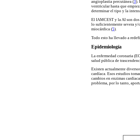
angioplastia percutánea (
3
).
ventricular hasta que empieza
determinar el tipo y la intens
El IAMCEST y la AI son dos pr
lo suficientemente severa y
miocárdica (
5
).
Todo esto ha llevado a rede
Epidemiología
La enfermedad coronaria (EC
salud pública de trascendenc
Existen actualmente diversos
cardíaca. Esos estudios toma
cambios en enzimas cardíacas
problema, por lo tanto, apo