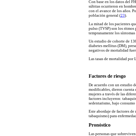
Con base en los datos del FH
súbitas ocurrieron en hombre
con el avance de los años. Po
población general (
23
).
La mitad de los pacientes que
pulso (TVSP) son los ritmos p
tempranamente los síntomas d
Un estudio de cohorte de 138
diabetes mellitus (DM), pres
negativos de mortalidad fuer
Las tasas de mortalidad por 
Factores de riesgo
De acuerdo con un estudio de
modificables, dieron cuenta 
mujeres a través de las difer
factores incluyeron: tabaquis
sedentarismo, bajo consumo d
Este abordaje de factores de
tabaquismo) para enfermedad
Pronóstico
Las personas que sobreviven 