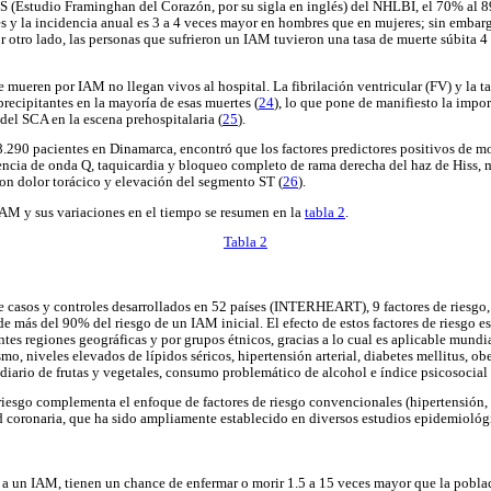
S (Estudio Framinghan del Corazón, por su sigla en inglés) del NHLBI, el 70% al 8
s y la incidencia anual es 3 a 4 veces mayor en hombres que en mujeres; sin embarg
r otro lado, las personas que sufrieron un IAM tuvieron una tasa de muerte súbita 4
 mueren por IAM no llegan vivos al hospital. La fibrilación ventricular (FV) y la ta
recipitantes en la mayoría de esas muertes (
24
), lo que pone de manifiesto la impor
el SCA en la escena prehospitalaria (
25
).
.290 pacientes en Dinamarca, encontró que los factores predictores positivos de mor
encia de onda Q, taquicardia y bloqueo completo de rama derecha del haz de Hiss, m
on dolor torácico y elevación del segmento ST (
26
).
IAM y sus variaciones en el tiempo se resumen en la
tabla 2
.
Tabla 2
 casos y controles desarrollados en 52 países (INTERHEART), 9 factores de riesgo
de más del 90% del riesgo de un IAM inicial. El efecto de estos factores de riesgo e
entes regiones geográficas y por grupos étnicos, gracias a lo cual es aplicable mund
mo, niveles elevados de lípidos séricos, hipertensión arterial, diabetes mellitus, o
iario de frutas y vegetales, consumo problemático de alcohol e índice psicosocial 
 riesgo complementa el enfoque de factores de riesgo convencionales (hipertensión, 
 coronaria, que ha sido ampliamente establecido en diversos estudios epidemiológ
a un IAM, tienen un chance de enfermar o morir 1.5 a 15 veces mayor que la poblac