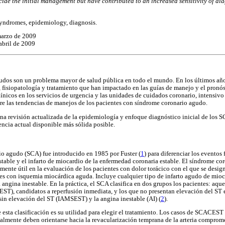
ecide the initial management but have contributed to an increased sensitivity of di
syndromes, epidemiology, diagnosis.
marzo de 2009
 abril de 2009
udos son un problema mayor de salud pública en todo el mundo. En los últimos añ
 fisiopatología y tratamiento que han impactado en las guías de manejo y el pronóst
línicos en los servicios de urgencia y las unidades de cuidados coronario, intensiv
re las tendencias de manejos de los pacientes con síndrome coronario agudo.
una revisión actualizada de la epidemiología y enfoque diagnóstico inicial de los S
encia actual disponible más sólida posible.
io agudo (SCA) fue introducido en 1985 por Fuster (
1
) para diferenciar los eventos
stable y el infarto de miocardio de la enfermedad coronaria estable. El síndrome c
mente útil en la evaluación de los pacientes con dolor torácico con el que se desig
es con isquemia miocárdica aguda. Incluye cualquier tipo de infarto agudo de mioc
 angina inestable. En la práctica, el SCA clasifica en dos grupos los pacientes: aq
T), candidatos a reperfusión inmediata, y los que no presentan elevación del ST e
sin elevación del ST (IAMSEST) y la angina inestable (AI) (
2
).
 esta clasificación es su utilidad para elegir el tratamiento. Los casos de SCACES
almente deben orientarse hacia la revacularización temprana de la arteria comprome