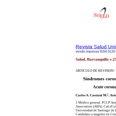
Revista Salud Uni
versão impressa
ISSN
0120
Salud, Barranquilla v.2
ARTICULO DE REVISION /
Síndromes coron
Acute corona
1
Carlos A. Cassiani M.
,
Arm
1
Médico general. FCCP. In
Association (AHA). Cali (Co
Universidad de Santiago de C
Candidato a magíster en Cie