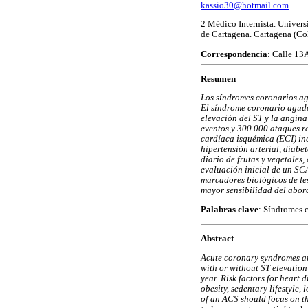
kassio30@hotmail.com
2
Médico Internista. Universi
de Cartagena. Cartagena (Co
Correspondencia
: Calle 13
Resumen
Los síndromes coronarios ag
El síndrome coronario agudo
elevación del ST y la angin
eventos y 300.000 ataques r
cardíaca isquémica (ECI) inc
hipertensión arterial, diabe
diario de frutas y vegetales
evaluación inicial de un SCA
marcadores biológicos de le
mayor sensibilidad del abord
Palabras clave
: Síndromes 
Abstract
Acute coronary syndromes ar
with or without ST elevatio
year. Risk factors for heart 
obesity, sedentary lifestyle
of an ACS should focus on th