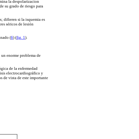
rmina la despolarizacion
 de su grado de riesgo para
; difieren si la isquemia es
es séricos de lesión
inado (
6
) (
fig. 1
).
en un enorme problema de
ógica de la enfermedad
sis electrocardiográfico y
s de vista de este importante