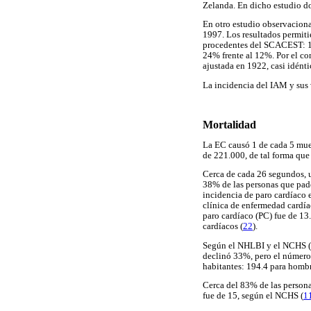
Zelanda. En dicho estudio do
En otro estudio observaciona
1997. Los resultados permiti
procedentes del SCACEST: 17
24% frente al 12%. Por el co
ajustada en 1922, casi idénti
La incidencia del IAM y sus 
Mortalidad
La EC causó 1 de cada 5 muer
de 221.000, de tal forma que
Cerca de cada 26 segundos, u
38% de las personas que pade
incidencia de paro cardíaco 
clínica de enfermedad cardía
paro cardíaco (PC) fue de 13
cardíacos (
22
).
Según el NHLBI y el NCHS (Ce
declinó 33%, pero el número 
habitantes: 194.4 para hombr
Cerca del 83% de las person
fue de 15, según el NCHS (
1