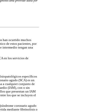
agnosis and provide data for
os han ocurrido muchos
ico de estos pacientes, por
o e intermedio tengan una
CA en los servicios de
 fisiopatológicos específicos
oronario agudo (SCA) es un
na a cualquier conjunto de
ardio (IAM), con o sin
uellos que presentan un IAM
ntre los que se incluyen el
T (síndrome coronario agudo
tida mediante fibrinolisis o