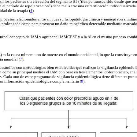
 En los pacientes sin elevación del segmento ST ("tiempo transcurrido desde que te
 el período de repolarizacion") debe realizarse una estratificación individualizada
idad de la terapia (
4
).
ocesos relacionados entre sí, pues su fisiopatología clínica y manejo son similares
/o prolongada como para provocar un daño miocárdico detectable mediante marcador
finir el concepto de IAM y agrupar el IAMCEST y a la AI en el mismo proceso comb
) es la causa número uno de muerte en el mundo occidental, lo que la constituye 
ia mundial (
7
).
 estudios con metodologías bien establecidas que realizan la vigilancia epidemiol
n como su principal medida el IAM con base en tres elementos: dolor torácico, análi
. Cada uno de estos programas de vigilancia epidemiológica tiene diferentes punto
rtan información epidemiológica complementaria (
8
).