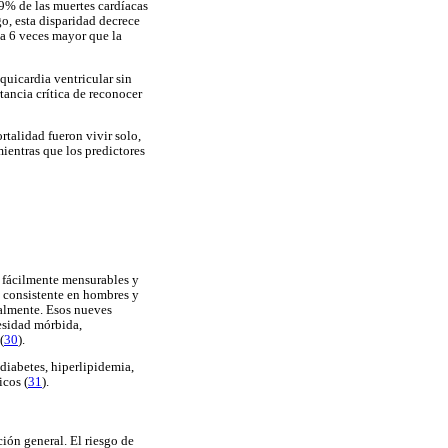
9% de las muertes cardíacas
o, esta disparidad decrece
 a 6 veces mayor que la
quicardia ventricular sin
tancia crítica de reconocer
talidad fueron vivir solo,
ientras que los predictores
, fácilmente mensurables y
s consistente en hombres y
ialmente. Esos nueves
besidad mórbida,
(
30
).
diabetes, hiperlipidemia,
icos (
31
).
ión general. El riesgo de