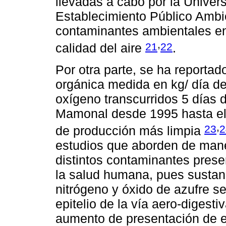
llevadas a cabo por la Univer
Establecimiento Público Ambi
contaminantes ambientales en
,
21
22
calidad del aire
.
Por otra parte, se ha reporta
orgánica medida en kg/ día 
oxígeno transcurridos 5 días d
Mamonal desde 1995 hasta el 
,
23
2
de producción más limpia
estudios que aborden de mane
distintos contaminantes prese
la salud humana, pues sustan
nitrógeno y óxido de azufre s
epitelio de la vía aero-digest
aumento de presentación de e