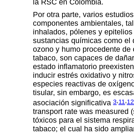
la RSC en Colombia.
Por otra parte, varios estudio
componentes ambientales, ta
inhalados, pólenes y epitelios
sustancias químicas como el di
ozono y humo procedente de 
tabaco, son capaces de dañar e
estado inflamatorio preexiste
inducir estrés oxidativo y nit
especies reactivas de oxígen
tisular, sin embargo, es esca
,
,
3
11
12
asociación significativa
transport rate was measured (
tóxicos para el sistema respir
tabaco; el cual ha sido ampli