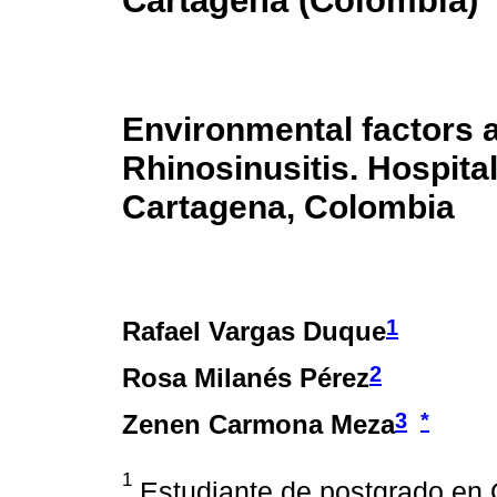
Cartagena (Colombia)
Environmental factors 
Rhinosinusitis. Hospital
Cartagena, Colombia
1
Rafael Vargas Duque
2
Rosa Milanés Pérez
3
*
Zenen Carmona Meza
1
Estudiante de postgrado en O