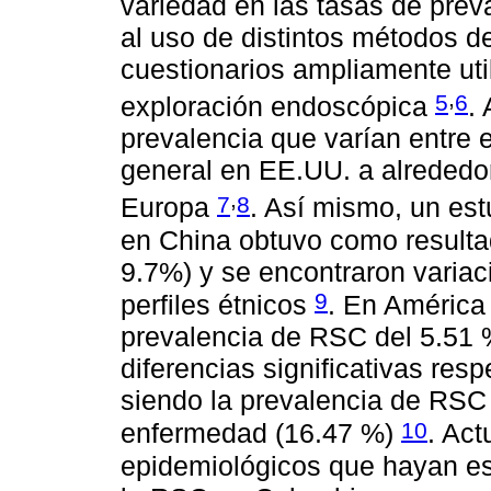
variedad en las tasas de prev
al uso de distintos métodos d
cuestionarios ampliamente ut
,
5
6
exploración endoscópica
.
prevalencia que varían entre e
general en EE.UU. a alrededo
,
7
8
Europa
. Así mismo, un est
en China obtuvo como resulta
9.7%) y se encontraron variac
9
perfiles étnicos
. En América 
prevalencia de RSC del 5.51 %
diferencias significativas res
siendo la prevalencia de RSC
10
enfermedad (16.47 %)
. Ac
epidemiológicos que hayan es