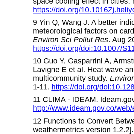
space cooling effect in cities. 
https://doi.org/10.1016Zj.hel
9 Yin Q, Wang J. A better indi
meteorological factors on card
Environ Sci Pollut Res
. Aug 2
https://doi.org/doi:10.1007/S
10 Guo Y, Gasparrini A, Arms
Lavigne E et al. Heat wave and
multicommunity study.
Enviro
1-11.
https://doi.org/doi:10.
11 CLIMA - IDEAM. Ideam.gov.
http://www.ideam.gov.co/web/
12 Functions to Convert Betw
weathermetrics version 1.2.2]