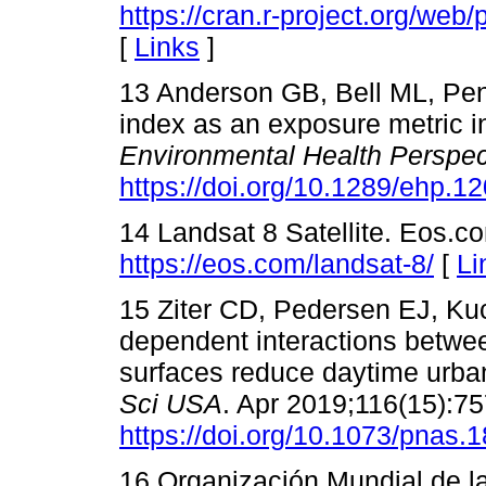
https://cran.r-project.org/we
[
Links
]
13 Anderson GB, Bell ML, Pen
index as an exposure metric i
Environmental Health Perspec
https://doi.org/10.1289/ehp.1
14 Landsat 8 Satellite. Eos.co
https://eos.com/landsat-8/
[
Li
15 Ziter CD, Pedersen EJ, Ku
dependent interactions betwe
surfaces reduce daytime urba
Sci USA
. Apr 2019;116(15):75
https://doi.org/10.1073/pnas
16 Organización Mundial de l