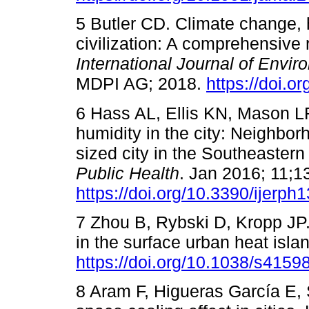
5 Butler CD. Climate change, h
civilization: A comprehensive 
International Journal of Envi
MDPI AG; 2018.
https://doi.o
6 Hass AL, Ellis KN, Mason 
humidity in the city: Neighborh
sized city in the Southeastern
Public Health
. Jan 2016; 11;13
https://doi.org/10.3390/ijerp
7 Zhou B, Rybski D, Kropp JP. 
in the surface urban heat isla
https://doi.org/10.1038/s415
8 Aram F, Higueras García E,