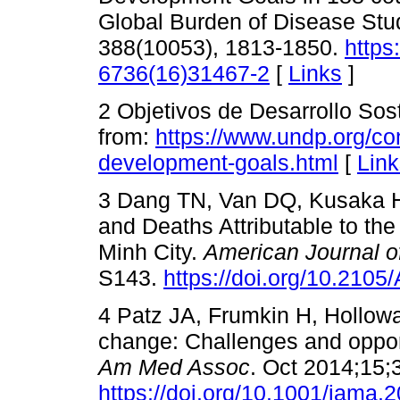
Global Burden of Disease St
388(10053), 1813-1850.
https
6736(16)31467-2
[
Links
]
2 Objetivos de Desarrollo So
from:
https://www.undp.org/co
development-goals.html
[
Link
3 Dang TN, Van DQ, Kusaka 
and Deaths Attributable to the
Minh City.
American Journal of
S143.
https://doi.org/10.210
4 Patz JA, Frumkin H, Hollowa
change: Challenges and opport
Am Med Assoc
. Oct 2014;15;
https://doi.org/10.1001/jama.