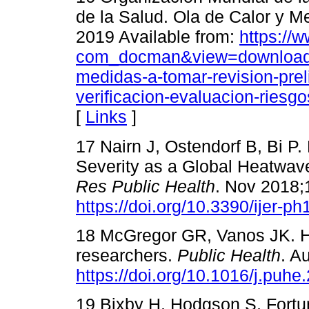
de la Salud. Ola de Calor y M
2019 Available from:
https://
com_docman&view=download&a
medidas-a-tomar-revision-pre
verificacion-evaluacion-ries
[
Links
]
17 Nairn J, Ostendorf B, Bi P
Severity as a Global Heatwav
Res Public Health
. Nov 2018;1
https://doi.org/10.3390/ijer-p
18 McGregor GR, Vanos JK. Hea
researchers.
Public Health
. A
https://doi.org/10.1016/j.puh
19 Bixby H, Hodgson S, Fortun