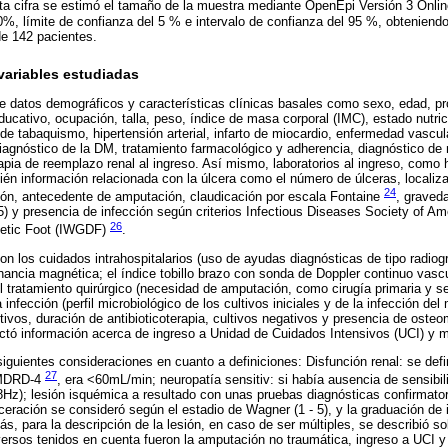
ta cifra se estimó el tamaño de la muestra mediante OpenEpi Versión 3 Onli
50%, límite de confianza del 5 % e intervalo de confianza del 95 %, obtenien
de 142 pacientes.
variables estudiadas
e datos demográficos y características clínicas basales como sexo, edad, p
 educativo, ocupación, talla, peso, índice de masa corporal (IMC), estado nutric
de tabaquismo, hipertensión arterial, infarto de miocardio, enfermedad vascular
iagnóstico de la DM, tratamiento farmacológico y adherencia, diagnóstico de
apia de reemplazo renal al ingreso. Así mismo, laboratorios al ingreso, como 
ién información relacionada con la úlcera como el número de úlceras, localizac
24
ción, antecedente de amputación, claudicación por escala Fontaine
, graved
5) y presencia de infección según criterios Infectious Diseases Society of Ame
26
betic Foot (IWGDF)
.
on los cuidados intrahospitalarios (uso de ayudas diagnósticas de tipo radiog
sonancia magnética; el índice tobillo brazo con sonda de Doppler continuo vas
el tratamiento quirúrgico (necesidad de amputación, como cirugía primaria y se
 infección (perfil microbiológico de los cultivos iniciales y de la infección de
ivos, duración de antibioticoterapia, cultivos negativos y presencia de osteom
ectó información acerca de ingreso a Unidad de Cuidados Intensivos (UCI) y mu
iguientes consideraciones en cuanto a definiciones: Disfunción renal: se defini
27
 MDRD-4
, era <60mL/min; neuropatía sensitiv: si había ausencia de sensibi
8Hz); lesión isquémica a resultado con unas pruebas diagnósticas confirmatori
ceración se consideró según el estadio de Wagner (1 - 5), y la graduación de 
, para la descripción de la lesión, en caso de ser múltiples, se describió so
ersos tenidos en cuenta fueron la amputación no traumática, ingreso a UCI y 