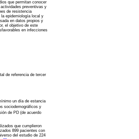
udios que permitan conocer
r actividades preventivas y
nes de resistencia
la epidemiología local y
asada en datos propios y
r, el objetivo de este
esfavorables en infecciones
al de referencia de tercer
ínimo un día de estancia
tos sociodemográficos y
esión de PD (de acuerdo
alizados que cumplieron
alizados 899 pacientes con
iverso del estudio de 224