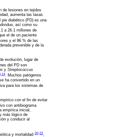
n de lesiones en tejidos
medad, aumenta las tasas
l pie diabético (PD) es una
ndividuo, así como su
.1 a 26.1 millones de
que el de un paciente
ores y el 96 % de las
erada prevenible y de la
de evolución, lugar de
ones del PD son
us
y
Streptococcus
3
,
14
. Muchos patógenos
 se ha convertido en un
tiva para los sistemas de
mpírico con el fin de evitar
tivo con antibiograma
 empírica inicial,
 y más lógico de
ión y conducir al
20
-
22
iótica y mortalidad
,