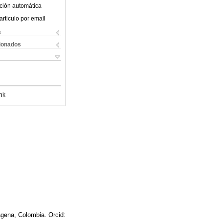
ción automática
articulo por email
s
cionados
nk
agena, Colombia. Orcid: