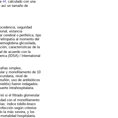
23
ne
, calculado con una
do así un tamaño de
rocedencia, seguridad
ional, estancia
 cerebral o periférica, tipo
 nefropatía al momento del
hemoglobina glicosilada,
ión, características de la
ad de acuerdo con la
rica (IDSA) / International
rafías simples,
cular y monofilamento de 10
cundaria, nivel de
l muñón, uso de antibióticos
ielitis) fueron indagados.
erte intrahospitalaria.
ó si el filtrado glomerular
lidad con el monofilamento
as: índice tobillo-brazo
infección según criterios
lo la más severa, y los
mortalidad hospitalaria.