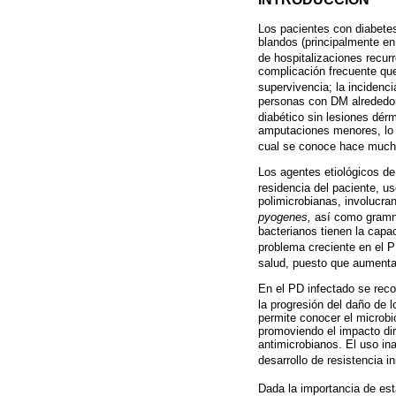
Los pacientes con diabetes 
blandos (principalmente en
de hospitalizaciones recur
complicación frecuente que
supervivencia; la incidenci
personas con DM alrededor 
diabético sin lesiones dér
amputaciones menores, lo 
cual se conoce hace muc
Los agentes etiológicos de
residencia del paciente, us
polimicrobianas, involucra
pyogenes,
así como gramn
bacterianos tienen la capac
problema creciente en el 
salud, puesto que aumenta 
En el PD infectado se recom
la progresión del daño de l
permite conocer el microbio
promoviendo el impacto dir
antimicrobianos. El uso in
desarrollo de resistencia in
Dada la importancia de es