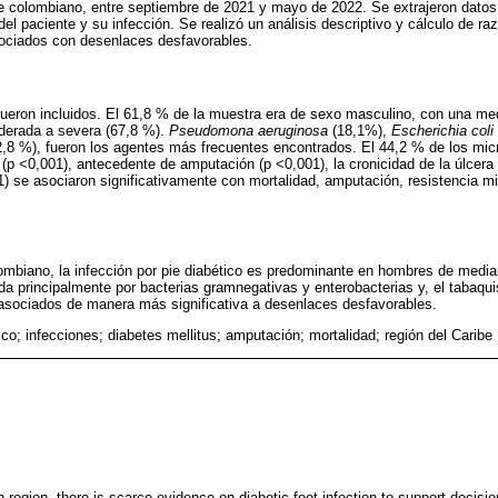
ibe colombiano, entre septiembre de 2021 y mayo de 2022. Se extrajeron dato
del paciente y su infección. Se realizó un análisis descriptivo y cálculo de ra
asociados con desenlaces desfavorables.
fueron incluidos. El 61,8 % de la muestra era de sexo masculino, con una m
derada a severa (67,8 %).
Pseudomona aeruginosa
(18,1%),
Escherichia coli
,8 %), fueron los agentes más frecuentes encontrados. El 44,2 % de los mi
(p <0,001), antecedente de amputación (p <0,001), la cronicidad de la úlcera 
1) se asociaron significativamente con mortalidad, amputación, resistencia m
lombiano, la infección por pie diabético es predominante en hombres de medi
 principalmente por bacterias gramnegativas y enterobacterias y, el tabaqui
 asociados de manera más significativa a desenlaces desfavorables.
ico; infecciones; diabetes mellitus; amputación; mortalidad; región del Caribe
 region, there is scarce evidence on diabetic foot infection to support decis