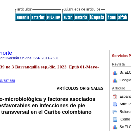
norte
Servicios 
5552
versión On-line
ISSN
2011-7531
Revista
.39 no.3 Barranquilla sep./dic. 2023 Epub 01-Mayo-
SciELO
Google
.03.787.658
Articulo
ARTÍCULOS ORIGINALES
Españo
co-microbiológica y factores asociados
Articu
sfavorables en infecciones de pie
o transversal en el Caribe colombiano
Referen
Como c
SciELO