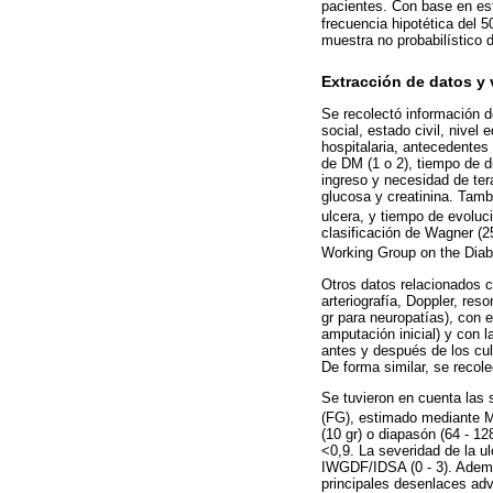
pacientes. Con base en es
frecuencia hipotética del 
muestra no probabilístico 
Extracción de datos y 
Se recolectó información d
social, estado civil, nivel
hospitalaria, antecedentes 
de DM (1 o 2), tiempo de d
ingreso y necesidad de ter
glucosa y creatinina. Tamb
ulcera, y tiempo de evolu
clasificación de Wagner (2
Working Group on the Dia
Otros datos relacionados c
arteriografía, Doppler, re
gr para neuropatías), con 
amputación inicial) y con la
antes y después de los cult
De forma similar, se recol
Se tuvieron en cuenta las s
(FG), estimado mediante
(10 gr) o diapasón (64 - 12
<0,9. La severidad de la ul
IWGDF/IDSA (0 - 3). Además
principales desenlaces adv