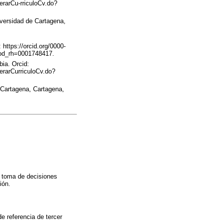
erarCu-rriculoCv.do?
versidad de Cartagena,
https://orcid.org/0000-
?cod_rh=0001748417.
bia. Orcid:
nerarCurriculoCv.do?
 Cartagena, Cartagena,
a toma de decisiones
ión.
e referencia de tercer