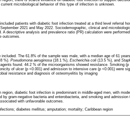
 current microbiological behavior of this type of infection is unknown.
ncluded patients with diabetic foot infection treated at a third level referral h
 September 2021 and May 2022. Sociodemographic, clinical and microbiologica
d. A descriptive analysis and prevalence ratio (PR) calculation were performed 
le outcomes.
re included. The 61.8% of the sample was male, with a median age of 61 year
.8 %).
Pseudomona aeruginosa
(18.1 %),
Escherichia coli
(13.5 %), and
Stap
 agents found. 44.2 % of the microorganisms showed resistance. Smoking (p <
nicity of ulcer (p <0.001) and admission to intensive care (p <0.001) were sig
robial resistance and diagnosis of osteomyelitis by imaging
 region, diabetic foot infection is predominant in middle-aged men, with mode
d by gram-negative bacteria and enterobacteria, and smoking and admission t
 associated with unfavorable outcomes.
infections; diabetes mellitus; amputation; mortality; Caribbean region