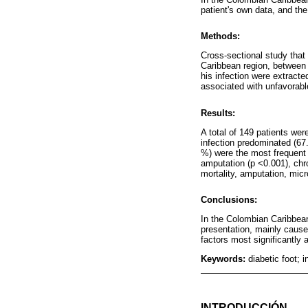
patient's own data, and the
Methods:
Cross-sectional study that i
Caribbean region, between
his infection were extracte
associated with unfavorab
Results:
A total of 149 patients we
infection predominated (67
%) were the most frequent
amputation (p <0.001), chro
mortality, amputation, mic
Conclusions:
In the Colombian Caribbean
presentation, mainly cause
factors most significantly
Keywords:
diabetic foot; 
INTRODUCCIÓN