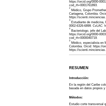
https://orcid.org/0000-000
cod_rh=0001761893.
2
Médico, Grupo Prometheus
Cartagena, Colombia. Orci
https://scienti.minciencia
3
Estudiante de medicina, F
0002-6326-6899. CvLAC: ht
4
Bacteriologo, jefe del Lab
https://orcid.org/0000-000
cod_rh=0000040719.
5
Médico, especialista en M
Colombia. Orcid: https://
https://scienti.minciencia
RESUMEN
Introducción:
En la región del Caribe co
basada en datos propios y 
Métodos:
Estudio corte transversal q