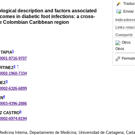
Traduc
ological description and factors associated
Enviar 
comes in diabetic foot infections: a cross-
Indicadore
the Colombian Caribbean region
Links rela
Compartir
Otros
Otros
1
 TAPIA
-0001-9716-9707
Permali
2
*
RTINEZ
-0002-1960-7334
3
NEZ
-0002-6326-6899
4
ÁN
-0003-4396-2886
5
Z CASTRO
-0002-6974-8194
Medicina Interna, Departamento de Medicina, Universidad de Cartagena, Cart