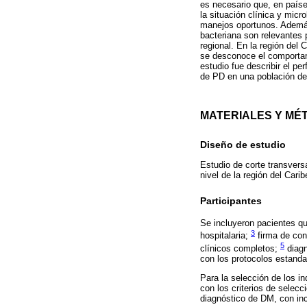
es necesario que, en paíse
la situación clínica y micr
manejos oportunos. Además,
bacteriana son relevantes 
regional. En la región del
se desconoce el comportamie
estudio fue describir el p
de PD en una población de
MATERIALES Y MÉ
Diseño de estudio
Estudio de corte transversa
nivel de la región del Car
Participantes
Se incluyeron pacientes qu
3
hospitalaria;
firma de con
5
clínicos completos;
diagn
con los protocolos estanda
Para la selección de los i
con los criterios de selecc
diagnóstico de DM, con inc