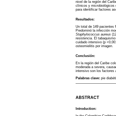
nivel de la región del Car
clínicos y microbiológicos 
para identificar factores 
Resultados:
Un total de 149 pacientes 
Predominó la infección mo
Staphylococcus aureus
(12
resistencia. El tabaquismo 
cuidado intensivo (p <0,00
osteomielitis por imagen.
Conclusión:
En la región del Caribe co
moderada a severa, causada
intensivo son los factores
Palabras clave:
pie diabét
ABSTRACT
Introduction:
In the Colombian Caribbean