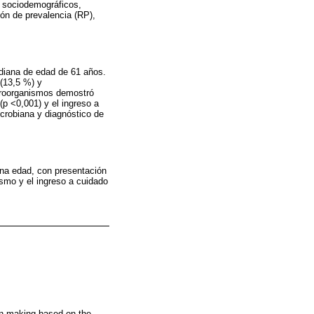
s sociodemográficos,
zón de prevalencia (RP),
ediana de edad de 61 años.
(13,5 %) y
croorganismos demostró
(p <0,001) y el ingreso a
icrobiana y diagnóstico de
ana edad, con presentación
smo y el ingreso a cuidado
ion making based on the