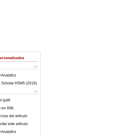
Personalizados
 Analytics
 Scholar H5M5 (
2019
)
l (pdf)
lo en XML
cias del artículo
itar este artículo
 Analytics