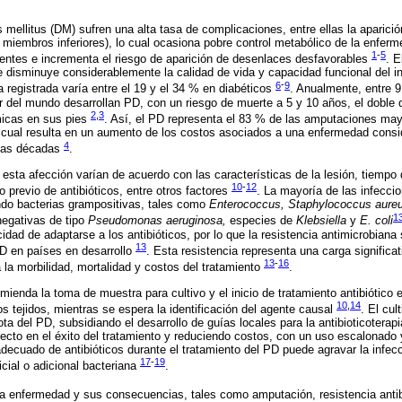
mellitus (DM) sufren una alta tasa de complicaciones, entre ellas la aparició
 miembros inferiores), lo cual ocasiona pobre control metabólico de la enfer
1
-
5
rentes e incrementa el riesgo de aparición de desenlaces desfavorables
. E
 disminuye considerablemente la calidad de vida y capacidad funcional del i
6
-
9
a registrada varía entre el 19 y el 34 % en diabéticos
. Anualmente, entre 9
del mundo desarrollan PD, con un riesgo de muerte a 5 y 10 años, el doble 
2
,
3
micas en sus pies
. Así, el PD representa el 83 % de las amputaciones may
cual resulta en un aumento de los costos asociados a una enfermedad consid
4
has décadas
.
 esta afección varían de acuerdo con las características de la lesión, tiempo 
10
-
12
o previo de antibióticos, entre otros factores
. La mayoría de las infecci
ndo bacterias grampositivas, tales como
Enterococcus, Staphylococcus aure
1
egativas de tipo
Pseudomonas aeruginosa,
especies de
Klebsiella
y
E. coli
idad de adaptarse a los antibióticos, por lo que la resistencia antimicrobiana
13
PD en países en desarrollo
. Esta resistencia representa una carga significa
13
-
16
la morbilidad, mortalidad y costos del tratamiento
.
ienda la toma de muestra para cultivo y el inicio de tratamiento antibiótico e
10
,
14
os tejidos, mientras se espera la identificación del agente causal
. El cul
ta del PD, subsidiando el desarrollo de guías locales para la antibioticoterapia
ecto en el éxito del tratamiento y reduciendo costos, con un uso escalonado
adecuado de antibióticos durante el tratamiento del PD puede agravar la infecc
17
-
19
icial o adicional bacteriana
.
ta enfermedad y sus consecuencias, tales como amputación, resistencia antib