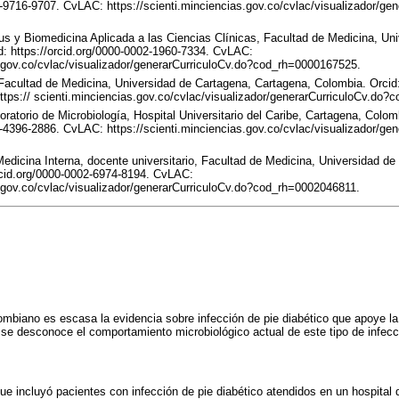
1-9716-9707. CvLAC: https://scienti.minciencias.gov.co/cvlac/visualizador/gen
 y Biomedicina Aplicada a las Ciencias Clínicas, Facultad de Medicina, Uni
d: https://orcid.org/0000-0002-1960-7334. CvLAC:
s.gov.co/cvlac/visualizador/generarCurriculoCv.do?cod_rh=0000167525.
acultad de Medicina, Universidad de Cartagena, Cartagena, Colombia. Orcid: 
tps:// scienti.minciencias.gov.co/cvlac/visualizador/generarCurriculoCv.do
oratorio de Microbiología, Hospital Universitario del Caribe, Cartagena, Colom
3-4396-2886. CvLAC: https://scienti.minciencias.gov.co/cvlac/visualizador/ge
edicina Interna, docente universitario, Facultad de Medicina, Universidad de
orcid.org/0000-0002-6974-8194. CvLAC:
s.gov.co/cvlac/visualizador/generarCurriculoCv.do?cod_rh=0002046811.
lombiano es escasa la evidencia sobre infección de pie diabético que apoye l
se desconoce el comportamiento microbiológico actual de este tipo de infecc
ue incluyó pacientes con infección de pie diabético atendidos en un hospital d