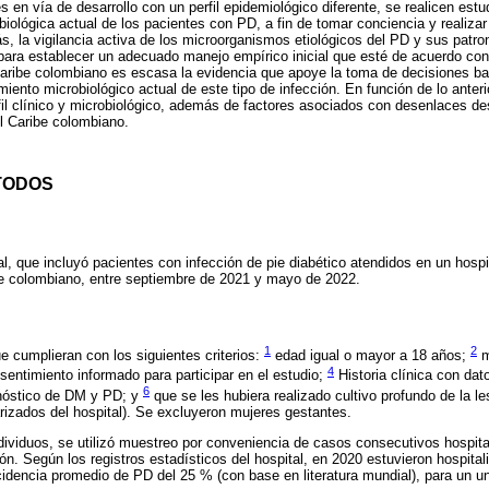
s en vía de desarrollo con un perfil epidemiológico diferente, se realicen est
obiológica actual de los pacientes con PD, a fin de tomar conciencia y realiza
 la vigilancia activa de los microorganismos etiológicos del PD y sus patro
para establecer un adecuado manejo empírico inicial que esté de acuerdo con 
 Caribe colombiano es escasa la evidencia que apoye la toma de decisiones b
nto microbiológico actual de este tipo de infección. En función de lo anterio
erfil clínico y microbiológico, además de factores asociados con desenlaces d
l Caribe colombiano.
TODOS
l, que incluyó pacientes con infección de pie diabético atendidos en un hospit
ibe colombiano, entre septiembre de 2021 y mayo de 2022.
1
2
e cumplieran con los siguientes criterios:
edad igual o mayor a 18 años;
m
4
sentimiento informado para participar en el estudio;
Historia clínica con da
6
óstico de DM y PD; y
que se les hubiera realizado cultivo profundo de la l
rizados del hospital). Se excluyeron mujeres gestantes.
ndividuos, se utilizó muestreo por conveniencia de casos consecutivos hospit
ión. Según los registros estadísticos del hospital, en 2020 estuvieron hospit
idencia promedio de PD del 25 % (con base en literatura mundial), para un un