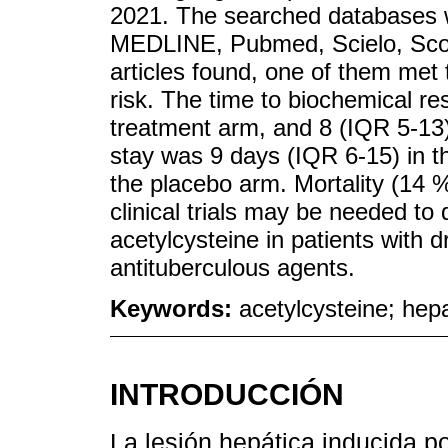
2021. The searched database
MEDLINE, Pubmed, Scielo, Scop
articles found, one of them met 
risk. The time to biochemical re
treatment arm, and 8 (IQR 5-13)
stay was 9 days (IQR 6-15) in t
the placebo arm. Mortality (14 %
clinical trials may be needed to 
acetylcysteine in patients with d
antituberculous agents.
Keywords:
acetylcysteine; hepa
INTRODUCCIÓN
La lesión hepática inducida 