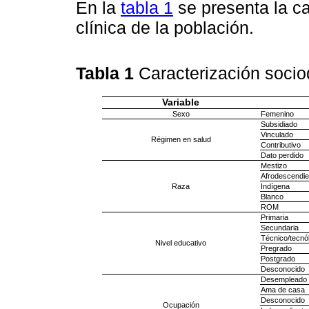
En la
tabla 1
se presenta la c
clínica de la población.
Tabla 1
Caracterización socio
Variable
Sexo
Femenino
Subsidiado
Vinculado
Régimen en salud
Contributivo
Dato perdido
Mestizo
Afrodescendie
Raza
Indígena
Blanco
ROM
Primaria
Secundaria
Técnico/tecnó
Nivel educativo
Pregrado
Postgrado
Desconocido
Desempleado
Ama de casa
Desconocido
Ocupación