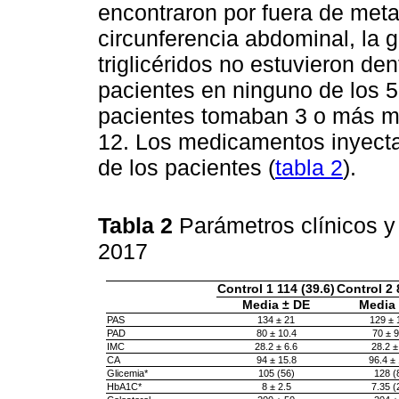
encontraron por fuera de meta
circunferencia abdominal, la g
triglicéridos no estuvieron de
pacientes en ninguno de los 5
pacientes tomaban 3 o más m
12. Los medicamentos inyect
de los pacientes (
tabla 2
).
Tabla 2
Parámetros clínicos y
2017
Control 1 114 (39.6)
Control 2 
Media ± DE
Media
PAS
134 ± 21
129 ± 
PAD
80 ± 10.4
70 ± 9
IMC
28.2 ± 6.6
28.2 ±
CA
94 ± 15.8
96.4 ± 
Glicemia*
105 (56)
128 (
HbA1C*
8 ± 2.5
7.35 (