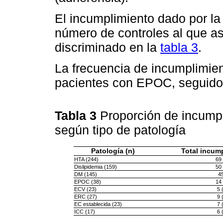
El incumplimiento dado por la
número de controles al que as
discriminado en la
tabla 3
.
La frecuencia de incumplimien
pacientes con EPOC, seguido 
Tabla 3
Proporción de incumpl
según tipo de patología
Patología (n)
Total incump
HTA (244)
69 
Dislipidemia (159)
50 
DM (145)
45
EPOC (38)
14 
ECV (23)
5 
ERC (27)
9 
EC establecida (23)
7 
ICC (17)
6 