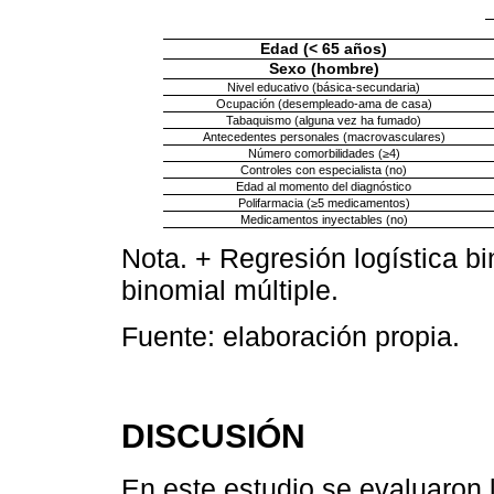
Edad (< 65 años)
Sexo (hombre)
Nivel educativo (básica-secundaria)
Ocupación (desempleado-ama de casa)
Tabaquismo (alguna vez ha fumado)
Antecedentes personales (macrovasculares)
Número comorbilidades (≥4)
Controles con especialista (no)
Edad al momento del diagnóstico
Polifarmacia (≥5 medicamentos)
Medicamentos inyectables (no)
Nota. + Regresión logística b
binomial múltiple.
Fuente: elaboración propia.
DISCUSIÓN
En este estudio se evaluaron