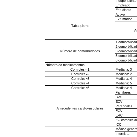
Independiente
Empleado
Estudiante
Activo
Exfumador
Tabaquismo
A
1 comorbilidad
2 comorbilida
Número de comorbilidades
3 comorbilida
5 comorbilida
6 comorbilida
Número de medicamentos
Controles= 1:
Mediana: 3
Controles=2
Mediana: 2
Controles=3
Mediana: 4
Controles=4
Mediana: 5
Controles=5
Mediana: 4
Familiares
IAM
ECV
Personales
Antecedentes cardiovasculares
ECV
ERC
EC establecid
ICC
Médico genera
Internista