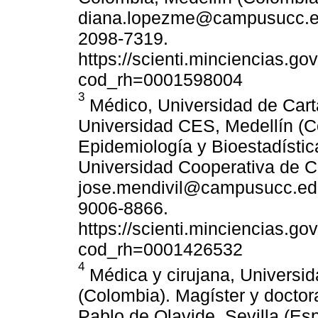
diana.lopezme@campusucc.edu
2098-7319.
https://scienti.minciencias.go
cod_rh=0001598004
3
Médico, Universidad de Car
Universidad CES, Medellín (C
Epidemiología y Bioestadísti
Universidad Cooperativa de C
jose.mendivil@campusucc.edu.
9006-8866.
https://scienti.minciencias.go
cod_rh=0001426532
4
Médica y cirujana, Universida
(Colombia). Magíster y doctor
Pablo de Olavide, Sevilla (Es