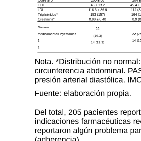
Colesterol
200 ± 50
204 ±
HDL
46 ± 13.2
45.4 ± 
LDL
116.3 ± 36.9
114 (3
Triglicéridos*
153 (157)
164 (
Creatinina*
0.98 ± 0.40
0.9 (0
Número
22
22 (25
medicamentos inyectables
(19.3)
14 (16
1
14 (12.3)
2
Nota. *Distribución no normal
circunferencia abdominal. PAS:
presión arterial diastólica. IM
Fuente: elaboración propia.
Del total, 205 pacientes repor
indicaciones farmacéuticas re
reportaron algún problema par
(adherencia).