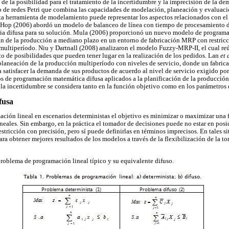
ía de la posibilidad para el tratamiento de la incertidumbre y la imprecisión de la 
 de redes Petri que combina las capacidades de modelación, planeación y evaluac
a herramienta de modelamiento puede representar los aspectos relacionados con el 
. Hop (2006) abordó un modelo de balanceo de línea con tiempo de procesamiento 
ria difusa para su solución. Mula (2006) proporcionó un nuevo modelo de program
ón de la producción a mediano plazo en un entorno de fabricación MRP con restricc
multiperíodo. Niu y Dartnall (2008) analizaron el modelo Fuzzy-MRP-II, el cual re
to de posibilidades que pueden tener lugar en la realización de los pedidos. Lan
et 
laneación de la producción multiperíodo con niveles de servicio, donde un fabric
a satisfacer la demanda de sus productos de acuerdo al nivel de servicio exigido po
s de programación matemática difusa aplicados a la planificación de la producción
la incertidumbre se considera tanto en la función objetivo como en los parámetros d
fusa
ción lineal en escenarios deterministas el objetivo es minimizar o maximizar una 
neales. Sin embargo, en la práctica el tomador de decisiones puede no estar en posic
estricción con precisión, pero sí puede definirlas en términos imprecisos. En tales si
ara obtener mejores resultados de los modelos a través de la flexibilización de la 
roblema de programación lineal típico y su equivalente difuso.