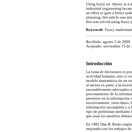
Using fuzzy set theory as a 
industrial engineering becau
an effort to gain a better un
planning, this article was a
this was solved using fuzzy 
Keywords
: Fuzzy mathemati
Recibido: agosto 3 de 2009
Aceptado: noviembre 15 de
Introducción
La toma de decisiones es pos
actividad humana; esto si co
modelo matemático de un sist
al menos en parte, a la ince
razonablemente adecuados al 
procesamiento de la informa
presentes en la información r
sucesivamente; estos datos, 
información incompleta y a la
tipo de problemas mediante l
que usan los modelos difusos
En 1981 Dan B. Rinks empleó
mejorada con los trabajos d