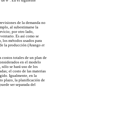
r de θ*. En el siguiente
previsiones de la demanda no
mplo, al subestimarse la
rvicio; por otro lado,
ventario. Es así como se
o, los métodos usados para
n de la producción (Arango
et
 costos totales de un plan de
considerados en el modelo
 sólo se hará uso de los
das; el costo de las materias
gido. Igualmente, en la
to plazo, la planificación de
 puede ser separada del