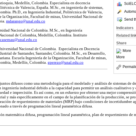
ntioquia, Medellín, Colombia. Especialista en docencia
SciELO
litécnica de Valencia, España. M.Sc., en ingeniería de sistemas,
Automat
mbia. Ph.D., en Ingeniería Industrial, Politécnica de Valencia,
e la Organización, Facultad de minas, Universidad Nacional de
Send th
bia.
mdarango@unal.edu.co
Indicators
rsidad Nacional de Colombia. M.Sc., en Ingeniería
 Nacional de Colombia, Medellín, Colombia. Instituto
Related lin
casernau@unal.edu.co
Share
Universidad Nacional de Colombia. Especialista en Docencia
More
dustrial de Santander, Santander, Colombia. M.Sc., en Desarrollo,
More
ariana. Escuela Ingeniería de la Organización, Facultad de minas,
lombia, Medellín, Colombia.
gperezo@unal.edu.co
Permali
onjuntos difusos como una metodología para el modelado y análisis de sistemas de de
n ingeniería industrial debido a la capacidad para permitir un análisis cualitativo y 
dad e imprecisión. Es así como, en un esfuerzo por obtener una mejor comprensión
trial y más específicamente en el campo de la planificación de la producción, se pr
eación de requerimiento de materiales (MRP) bajo condiciones de incertidumbre apl
onado a través de programación lineal paramétrica difusa.
ón matemática difusa, programación lineal paramétrica, plan de requerimiento de m