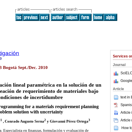
tigación
Services 
9
Journal
.3 Bogotá Sept./Dec. 2010
SciELO
Google
ción lineal paramétrica en la solución de un
Article
eación de requerimiento de materiales bajo
ondiciones de incertidumbre
text in
Spanis
rogramming for a materials requirement planning
oblem solution with uncertainty
Article
Article
1
2
3
a
, Conrado Augusto Serna
y Giovanni Pérez Ortega
How to 
a. Especialista en finanzas, formulación y evaluación de