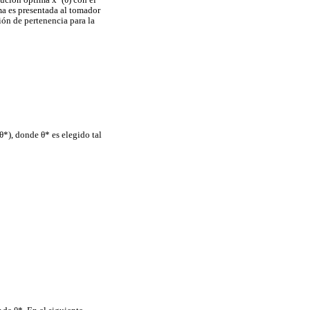
olución óptima x*(θ) con el
ma es presentada al tomador
ión de pertenencia para la
(θ*), donde θ* es elegido tal