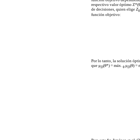
función objetivo dependiend
respectivo valor óptimo Z*(θ
de decisiones, quien elige
Z
0
función objetivo:
Por lo tanto, la solución óp
que μ
(θ*) = máx.
μ
(θ) =
D
θ
D