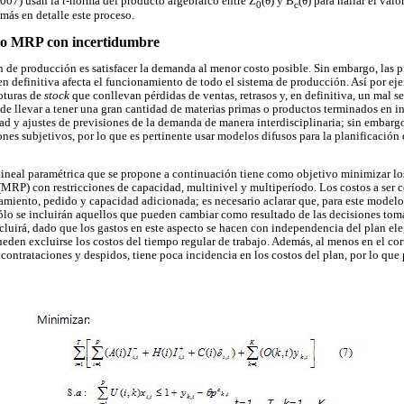
007) usan la
t
-norma del producto algebraico entre Z
(θ) y B
(θ) para hallar el valo
0
c
más en detalle este proceso.
lo MRP con incertidumbre
an de producción es satisfacer la demanda al menor costo posible. Sin embargo, las 
en definitiva afecta el funcionamiento de todo el sistema de producción. Así por eje
oturas de
stock
que conllevan pérdidas de ventas, retrasos y, en definitiva, un mal se
e llevar a tener una gran cantidad de materias primas o productos terminados en in
ad y ajustes de previsiones de la demanda de manera interdisciplinaria; sin embarg
ones subjetivos, por lo que es pertinente usar modelos difusos para la planificació
neal paramétrica que se propone a continuación tiene como objetivo minimizar los
(MRP) con restricciones de capacidad, multinivel y multiperíodo. Los costos a ser 
amiento, pedido y capacidad adicionada; es necesario aclarar que, para este modelo,
sólo se incluirán aquellos que pueden cambiar como resultado de las decisiones toma
ncluirá, dado que los gastos en este aspecto se hacen con independencia del plan ele
eden excluirse los costos del tiempo regular de trabajo. Además, al menos en el cor
contrataciones y despidos, tiene poca incidencia en los costos del plan, por lo que