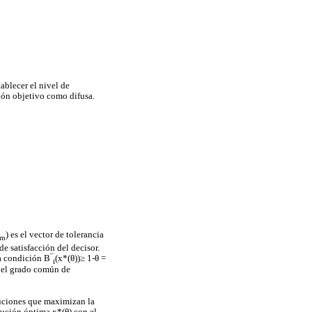
ablecer el nivel de
ción objetivo como difusa.
) es el vector de tolerancia
m
de satisfacción del decisor.
a condición B‾
(x*(θ))≥ 1-θ =
i
o, el grado común de
luciones que maximizan la