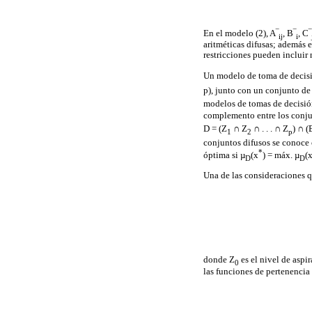
En el modelo (2), A‾
, B‾
, C‾
ij
i
aritméticas difusas; además 
restricciones pueden incluir 
Un modelo de toma de decisio
p), junto con un conjunto de
modelos de tomas de decisió
complemento entre los conju
D = (Z
∩ Z
∩ . . . ∩ Z
) ∩ (
1
2
p
conjuntos difusos se conoce 
*
óptima si µ
(x
) = máx. µ
(x
D
D
Una de las consideraciones q
donde Z
es el nivel de aspi
0
las funciones de pertenencia 