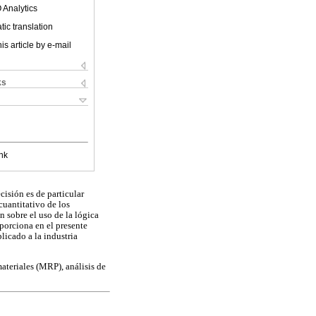
 Analytics
ic translation
is article by e-mail
ks
nk
cisión es de particular
cuantitativo de los
 sobre el uso de la lógica
oporciona en el presente
icado a la industria
ateriales (MRP), análisis de