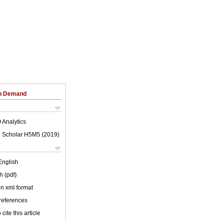
on Demand
 Analytics
 Scholar H5M5 (
2019
)
English
h (pdf)
 in xml format
 references
cite this article