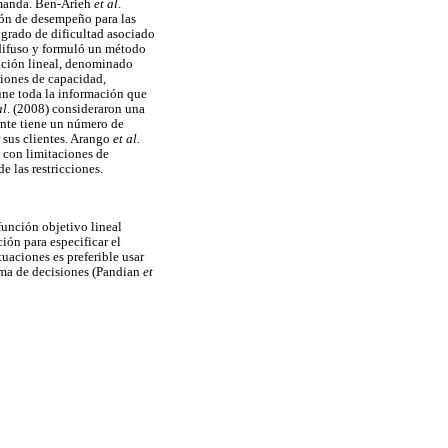
demanda. Ben-Arieh
et al
.
ión de desempeño para las
grado de dificultad asociado
difuso y formuló un método
ación lineal, denominado
iones de capacidad,
úne toda la información que
al
. (2008) consideraron una
ante tiene un número de
r sus clientes. Arango
et al.
 con limitaciones de
e las restricciones.
función objetivo lineal
ión para especificar el
tuaciones es preferible usar
toma de decisiones (Pandian
et