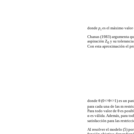
donde
p
es el máximo valor d
i
Chanas (1983) argumenta que 
aspiración Z
y su tolerancia
0
Con esta aproximación el pr
donde θ (0<=θ<=1) es un pará
para cada una de las m restric
Para todo valor de θ es posi
α es válida. Además, para to
satisfacción para las restric
Al resolver el modelo (5) po