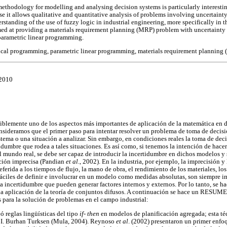
methodology for modelling and analysing decision systems is particularly interesting
se it allows qualitative and quantitative analysis of problems involving uncertaint
derstanding of the use of fuzzy logic in industrial engineering, more specifically in t
imed at providing a materials requirement planning (MRP) problem with uncertainty 
parametric linear programming.
cal programming, parametric linear programming, materials requirement planning (
 2010
iblemente uno de los aspectos más importantes de aplicación de la matemática en di
nsideramos que el primer paso para intentar resolver un problema de toma de decisi
ema o una situación a analizar. Sin embargo, en condiciones reales la toma de deci
rtidumbre que rodea a tales situaciones. Es así como, si tenemos la intención de ha
mundo real, se debe ser capaz de introducir la incertidumbre en dichos modelos y 
ción imprecisa (Pandian
et al
., 2002). En la industria, por ejemplo, la imprecisión y
eferida a los tiempos de flujo, la mano de obra, el rendimiento de los materiales, los
fáciles de definir e involucrar en un modelo como medidas absolutas, son siempre i
 incertidumbre que pueden generar factores internos y externos. Por lo tanto, se hac
a aplicación de la teoría de conjuntos difusos. A continuación se hace un RESUME
 para la solución de problemas en el campo industrial:
 reglas lingüísticas del tipo
if- then
en modelos de planificación agregada; esta t
e I. Burhan Turksen (Mula, 2004). Reynoso
et al
. (2002) presentaron un primer enf