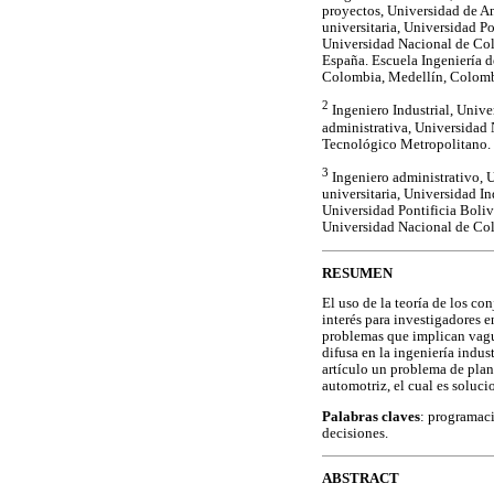
proyectos, Universidad de A
universitaria, Universidad Po
Universidad Nacional de Colo
España. Escuela Ingeniería d
Colombia, Medellín, Colom
2
Ingeniero Industrial, Unive
administrativa, Universidad
Tecnológico Metropolitano.
3
Ingeniero administrativo, 
universitaria, Universidad In
Universidad Pontificia Boliv
Universidad Nacional de Co
RESUMEN
El uso de la teoría de los c
interés para investigadores e
problemas que implican vague
difusa en la ingeniería indus
artículo un problema de plan
automotriz, el cual es soluci
Palabras claves
: programaci
decisiones.
ABSTRACT