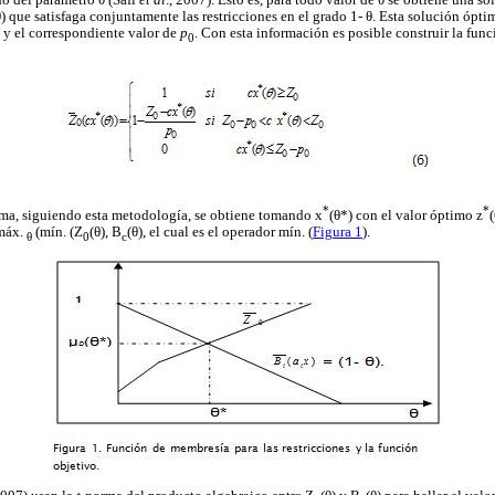
o del parámetro θ (Safi
et al
., 2007). Esto es, para todo valor de θ se obtiene una s
) que satisfaga conjuntamente las restricciones en el grado 1- θ. Esta solución ópti
y el correspondiente valor de
p
. Con esta información es posible construir la func
0
*
*
tima, siguiendo esta metodología, se obtiene tomando x
(θ*) con el valor óptimo z
 máx.
(mín. (Z
(θ), B
(θ), el cual es el operador mín. (
Figura 1
).
θ
0
c