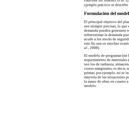
Para este fin Jiménez
et al.
(2
ejemplo práctico se describe 
Formulación del mode
El principal objetivo del pl
son siempre precisas, lo que 
demanda pueden generarse r
sobreestimar la demanda pued
acude a los
stocks
de segurid
este fin son en muchas ocasi
al
., 2008).
El modelo de programación li
requerimiento de materiales 
son los de tardanza, almacen
costos marginales, es decir, 
primas, por ejemplo, no se i
mayoría de las situaciones pu
la mano de obra, en cuanto a 
modelo.