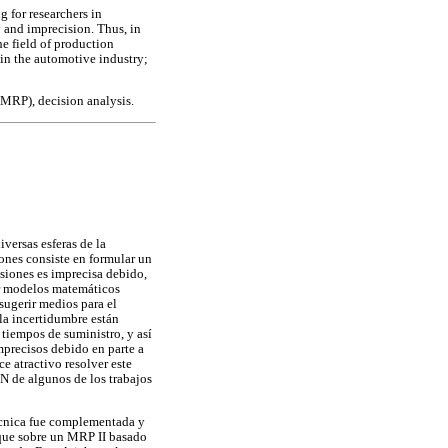
 for researchers in
y and imprecision. Thus, in
he field of production
in the automotive industry;
MRP), decision analysis.
versas esferas de la
ones consiste en formular un
siones es imprecisa debido,
cer modelos matemáticos
sugerir medios para el
 la incertidumbre están
 tiempos de suministro, y así
mprecisos debido en parte a
e atractivo resolver este
N de algunos de los trabajos
écnica fue complementada y
oque sobre un MRP II basado