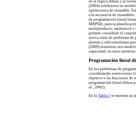
en la lógica difusa y la teor
(2004) exhibieron un modelo
operaciones de ensamble. Est
a la secuencia de ensambles
de programación lineal bina
MRPDet, para la planificaci
multiproducto, multinivel y 
permite considerar el conjun
nueva clase de problema de p
plantas y subcontratistas par
(2009) reunieron seis modelo
capacidad; en estos modelos 
Programación lineal di
En los problemas de programa
considerando restricciones li
objetivo o las funciones de r
programación lineal difusa p
al
., 2002).
En la
Tabla 1
se muestra un p