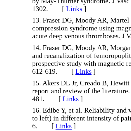
by May-Thurner syndrome. J Vasc 
1302. [
Links
]
13. Fraser DG, Moody AR, Martel 
compression syndrome using magne
acute deep venous thromboses. J
14. Fraser DG, Moody AR, Morgan 
and recanalization of femoropoplit
prospective study with magnetic r
612-619. [
Links
]
15. Akers DL Jr, Creado B, Hewitt
report and review of the literature
481. [
Links
]
16. Edibe Y, et al. Reliability and 
to left) in different intensity of p
6. [
Links
]