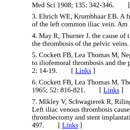
Med Sci 1908; 135: 342-346. 
3. Ehrich WE, Krumbhaar EB. A fr
of the left common iliac vein. 
4. May R, Thurner J. the cause of 
the thrombosis of the pelvic vei
5. Cockett FB, Lea Thomas M, Negu
to iliofemoral thrombosis and the
2: 14-19. [
Links
]
6. Cockett FB, Lea Thomas M. The
1965; 52: 816-821. [
Links
]
7. Mikley V, Schwagierek R, Rilin
Left iliac venous thrombosis cause
thrombectomy and stent implantati
497. [
Links
]