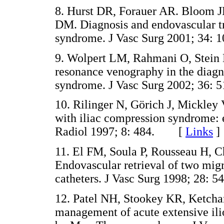
8. Hurst DR, Forauer AR. Bloom J
DM. Diagnosis and endovascular t
syndrome. J Vasc Surg 2001; 34
9. Wolpert LM, Rahmani O, Stein 
resonance venography in the dia
syndrome. J Vasc Surg 2002; 36
10. Rilinger N, Görich J, Mickley V
with iliac compression syndrome: e
Radiol 1997; 8: 484. [
Links
]
11. El FM, Soula P, Rousseau H, Cha
Endovascular retrieval of two mig
catheters. J Vasc Surg 1998; 28
12. Patel NH, Stookey KR, Ketch
management of acute extensive il