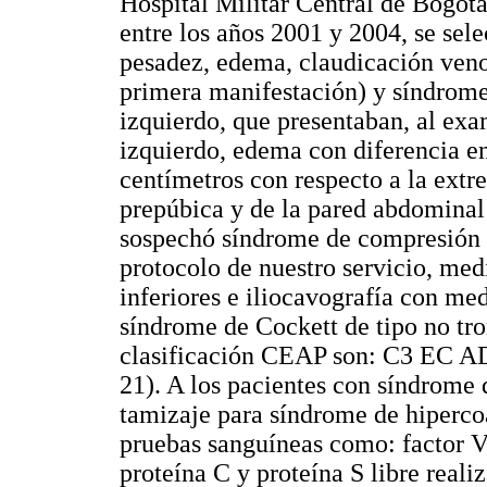
Hospital Militar Central de Bogot
entre los años 2001 y 2004, se se
pesadez, edema, claudicación veno
primera manifestación) y síndrome
izquierdo, que presentaban, al exa
izquierdo, edema con diferencia e
centímetros con respecto a la extre
prepúbica y de la pared abdominal
sospechó síndrome de compresión 
protocolo de nuestro servicio, me
inferiores e iliocavografía con me
síndrome de Cockett de tipo no tr
clasificación CEAP son: C3 EC A
21). A los pacientes con síndrome 
tamizaje para síndrome de hipercoa
pruebas sanguíneas como: factor V 
proteína C y proteína S libre reali