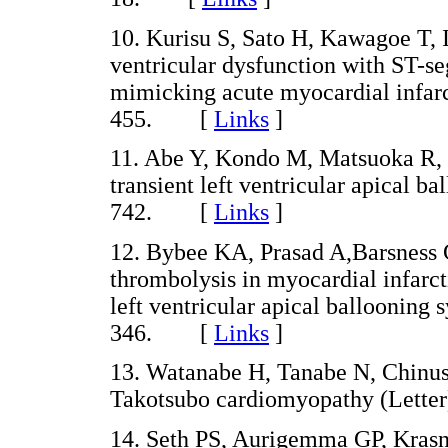
10. Kurisu S, Sato H, Kawagoe T, Is
ventricular dysfunction with ST-s
mimicking acute myocardial infarc
455. [
Links
]
11. Abe Y, Kondo M, Matsuoka R, et
transient left ventricular apical b
742. [
Links
]
12. Bybee KA, Prasad A,Barsness GW
thrombolysis in myocardial infarc
left ventricular apical ballooning
346. [
Links
]
13. Watanabe H, Tanabe N, Chinush
Takotsubo cardiomyopathy (Lett
14. Seth PS, Aurigemma GP, Krasno