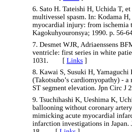
6. Sato H. Tateishi H, Uchida T, e
multivessel spasm. In: Kodama H, 
myocardial injury: from ischemia to
Kagokuhyouronsya; 1990. p. 5
7. Desmet WJR, Adriaenssens BFM,
ventricle: first series in white pat
1031. [
Links
]
8. Kawai S, Susuki H, Yamaguchi 
(Takotsubo’s cardiomyopathy) - a r
ST segment elevation. Jpn Circ 
9. Tsuchihashi K, Ueshima K, Uchida
ballooning without coronary artery
mimicking acute myocardial infar
infarction investigations in Japan.
18. [
Links
]