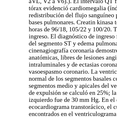
aVL, V2 a V6).). El intervalo QT 
tórax evidenció cardiomegalia (índ
redistribución del flujo sanguíneo
bases pulmonares. Creatin kinasa 
horas de 96/18, 105/22 y 100/20. T
ingreso. El diagnóstico de ingreso
del segmento ST y edema pulmonar
cinenagiografía coronaria demostró
anatómicas, libres de lesiones ang
intraluminales y de ectasias coron
vasoespasmo coronario. La ventric
normal de los segmentos basales c
segmentos medio y apicales del ven
de expulsión se calculó en 25%; la 
izquierdo fue de 30 mm Hg. En el d
ecocardiograma transtorácico, el c
encontrados en el ventriculograma