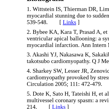
1. Wittstein IS, Thierman DR, Lim
myocardial stunning due to sudden
539-548. [
Links
]
2. Bybee KA, Kara T, Prasad A, et a
ventricular apical ballooning: a 
myocardial infarction. Ann Inte
3. Akashi YJ, Nakasawa K, Sakakiba
takotsubo cardiomyopathy. Q J 
4. Sharkey SW, Lesser JR, Zenovic
cardiomyopathy provoked by stres
Circulation 2005; 111: 472-47
5. Dote K, Sato H, Tateishi H, et 
multivessel coronary spasm: a revi
214. [
Links
]