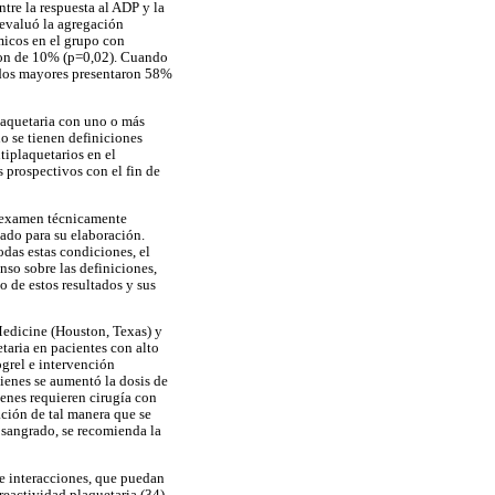
tre la respuesta al ADP y la
 evaluó la agregación
micos en el grupo con
eron de 10% (p=0,02). Cuando
tados mayores presentaron 58%
laquetaria con uno o más
no se tienen definiciones
tiplaquetarios en el
s prospectivos con el fin de
un examen técnicamente
ado para su elaboración.
das estas condiciones, el
nso sobre las definiciones,
o de estos resultados y sus
Medicine (Houston, Texas) y
taria en pacientes con alto
ogrel e intervención
ienes se aumentó la dosis de
ienes requieren cirugía con
ación de tal manera que se
o sangrado, se recomienda la
de interacciones, que puedan
eactividad plaquetaria (34).