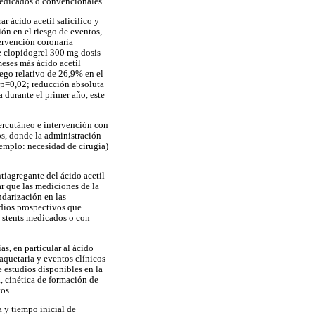
 medicados o convencionales.
r ácido acetil salicílico y
ón en el riesgo de eventos,
tervención coronaria
e clopidogrel 300 mg dosis
eses más ácido acetil
iego relativo de 26,9% en el
 p=0,02; reducción absoluta
 durante el primer año, este
percutáneo e intervención con
os, donde la administración
jemplo: necesidad de cirugía)
ntiagregante del ácido acetil
r que las mediciones de la
darización en las
udios prospectivos que
n stents medicados o con
s, en particular al ácido
laquetaria y eventos clínicos
 estudios disponibles en la
a, cinética de formación de
os.
 y tiempo inicial de