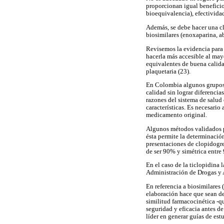
proporcionan igual beneficio
bioequivalencia), efectividad
Además, se debe hacer una cla
biosimilares (enoxaparina, a
Revisemos la evidencia para 
hacerla más accesible al may
equivalentes de buena calida
plaquetaria (23).
En Colombia algunos grupos d
calidad sin lograr diferencia
razones del sistema de salud
características. Es necesario
medicamento original.
Algunos métodos validados pa
ésta permite la determinació
presentaciones de clopidogr
de ser 90% y simétrica entr
En el caso de la ticlopidina
Administración de Drogas y 
En referencia a biosimilares 
elaboración hace que sean de
similitud farmacocinética -q
seguridad y eficacia antes d
líder en generar guías de est