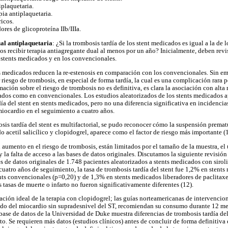
iplaquetaria.
pia antiplaquetaria.
icos.
ores de glicoproteína IIb/IIIa.
ual antiplaquetaria
: ¿Si la trombosis tardía de los stent medicados es igual a la de 
os recibir terapia antiagregante dual al menos por un año? Inicialmente, deben revi
s stents medicados y en los convencionales.
ts medicados reducen la re-estenosis en comparación con los convencionales. Sin em
riesgo de trombosis, en especial de forma tardía, la cual es una complicación rara 
mación sobre el riesgo de trombosis no es definitiva, es clara la asociación con alta
ados como en convencionales. Los estudios aleatorizados de los stents medicados 
día del stent en stents medicados, pero no una diferencia significativa en incidenc
miocardio en el seguimiento a cuatro años.
osis tardía del stent es multifactorial, se pudo reconocer cómo la suspensión prematu
o acetil salicílico y clopidogrel, aparece como el factor de riesgo más importante (
aumento en el riesgo de trombosis, están limitados por el tamaño de la muestra, el 
 la falta de acceso a las bases de datos originales. Discutamos la siguiente revisión
es de datos originales de 1.748 pacientes aleatorizados a stents medicados con sirol
cuatro años de seguimiento, la tasa de trombosis tardía del stent fue 1,2% en stents
nts convencionales (p=0,20) y de 1,3% en stents medicados liberadores de paclitaxe
tasas de muerte o infarto no fueron significativamente diferentes (12).
ración ideal de la terapia con clopidogrel; las guías norteamericanas de intervenci
udo del miocardio sin supradesnivel del ST, recomiendan su consumo durante 12 mes
base de datos de la Universidad de Duke muestra diferencias de trombosis tardía del
. Se requieren más datos (estudios clínicos) antes de concluir de forma definitiva 