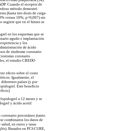
 ADP. Cuando el receptor de
ovedoso método demostró
sta (hasta tres dosis de carga
e 0% versus 10%; p=0,007) sin
 sugiere que en el futuro se
ogrel en los esquemas que se
onario agudo e implantación
 experiencia y los
administración de ácido
casos de síndrome coronario
ncionismo coronario
ales, el estudio CREDO
ene efecto sobre el costo
óticos. Igualmente, el
 diferentes países (y por
lopidogrel. Este beneficio
ficio).
clopidogrel a 12 meses y se
ogrel y ácido acetil
o coronario percutáneo (tanto
 se combinaron los datos de
salud, en euros y tasas
nglés). Basados en PCI-CURE,