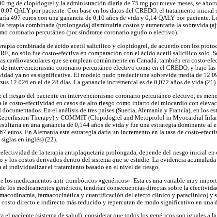
00 mg de clopidogrel y la administración diaria de 75 mg por nueve meses, se ahorr
 0,07 QALY por paciente. Con base en los datos del CREDO, el tratamiento inicial
raría 497 euros con una ganancia de 0,10 años de vida y 0,14 QALY por paciente. 
 la terapia combinada (prolongada) disminuiría costos y aumentaría la sobrevida (aj
smo coronario percutáneo (por síndrome coronario agudo o electivo).
terapia combinada de ácido acetil salicílico y clopidogrel, de acuerdo con los prot
, no sólo fue costo-efectiva en comparación con el ácido acetil salicílico solo. 
as cardiovasculares que se emplean comúnmente en Canadá, también era costo-efecti
s de intervencionismo coronario percutáneo electivo como en el CREDO, y bajo las
tividad ya no es significativa. El modelo pudo predecir una sobrevida media de 12.0
rsus 12.026 en el de 28 días. La ganancia incremental es de 0,072 años de vida (21).
 el riesgo del paciente en intervencionismo coronario percutáneo electivo, es meno
a la costo-efectividad en casos de alto riesgo como infarto del miocardio con eleva
d documentados. En el análisis de tres países (Suecia, Alemania y Francia), en los
Reperfusion Therapy) y COMMIT (Clopidogrel and Metoprolol in Myocardial Infarct
esultaría en una ganancia de 0,144 años de vida y fue una estrategia dominante al 
67 euros. En Alemania esta estrategia daría un incremento en la tasa de costo-efect
iglas en inglés) (22).
o-efectividad de la terapia antiplaquetaria prolongada, depende del riesgo inicial en
to y los costos derivados dentro del sistema que se estudie. La evidencia acumulada 
 al individualizar el tratamiento basado en el nivel de riesgo.
 de los medicamentos anti-trombóticos «genéricos». Esta es una variable muy import
 de los medicamentos genéricos, tendrían consecuencias directas sobre la efectivid
rmacodinamia, farmacocinética y cuantificación del efecto clínico y paraclínico) y 
costo directo e indirecto más reducido y repercutan de modo significativo en una 
 el paciente (sistema de salud), considerar que todos los genéricos son iguales a l