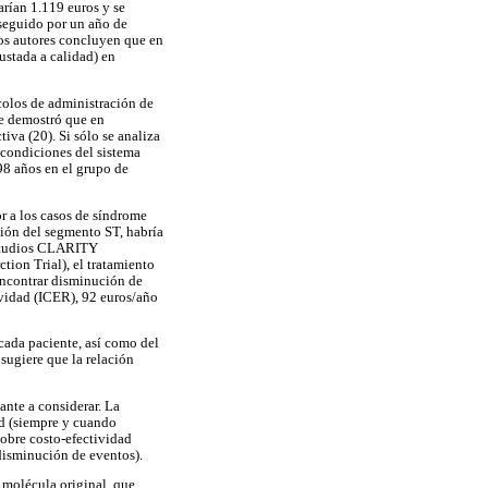
arían 1.119 euros y se
 seguido por un año de
Los autores concluyen que en
ustada a calidad) en
ocolos de administración de
Se demostró que en
va (20). Si sólo se analiza
 condiciones del sistema
98 años en el grupo de
r a los casos de síndrome
ción del segmento ST, habría
 estudios CLARITY
ion Trial), el tratamiento
encontrar disminución de
ividad (ICER), 92 euros/año
 cada paciente, así como del
sugiere que la relación
ante a considerar. La
ad (siempre y cuando
sobre costo-efectividad
disminución de eventos).
a molécula original, que