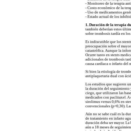
- Monitoreo de la terapia ant
- Costo económico de la tera
- Uso de medicamentos genér
- Estado actual de los inhibid
1. Duración de la terapia d
también deberían estos últim
sobre trombosis tardía en lo
Es indiscutible que los sten
preocupación sobre el mayor 
catastrófica. Aunque la infor
Ocurre tanto en stents medic
adicionales de trombosis tar
causa cardiaca o infarto del 
Si bien la etiología de tromb
antiplaquetaria dual con ácid
Los estudios que sugieren un 
la duración del seguimiento y
ciego, que utilizaron las bas
medicados con paclitaxel. A 
sirolimus versus 0,6% en ste
convencionales (p=0,30). Las 
Aún no se sabe cuál es la du
de tratamiento en infarto ag
duración deba ser mayor. La 
aún a 18 meses de seguimiento