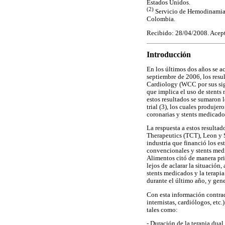
Estados Unidos.
(2)
Servicio de Hemodinamia,F
Colombia.
Recibido: 28/04/2008. Acep
Introducción
En los últimos dos años se a
septiembre de 2006, los res
Cardiology (WCC por sus sigl
que implica el uso de stents
estos resultados se sumaron
trial (3), los cuales produj
coronarias y stents medicado
La respuesta a estos resulta
Therapeutics (TCT), Leon y S
industria que financió los e
convencionales y stents medi
Alimentos citó de manera prio
lejos de aclarar la situació
stents medicados y la terapi
durante el último año, y gene
Con esta información contrad
internistas, cardiólogos, etc
tales como:
- Duración de la terapia dual