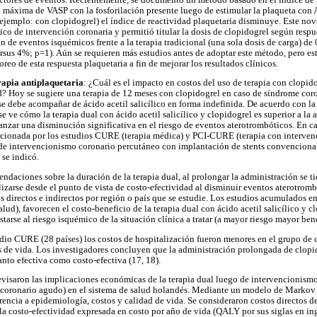
n máxima de VASP con la fosforilación presente luego de estimular la plaqueta con
jemplo: con clopidogrel) el índice de reactividad plaquetaria disminuye. Este n
ico de intervención coronaria y permitió titular la dosis de clopidogrel según respue
 de eventos isquémicos frente a la terapia tradicional (una sola dosis de carga) d
sus 4%; p=1). Aún se requieren más estudios antes de adoptar este método, pero esto
reo de esta respuesta plaquetaria a fin de mejorar los resultados clínicos.
rapia antiplaquetaria
: ¿Cuál es el impacto en costos del uso de terapia con clopid
d? Hoy se sugiere una terapia de 12 meses con clopidogrel en caso de síndrome cor
se debe acompañar de ácido acetil salicílico en forma indefinida. De acuerdo con la
 ve cómo la terapia dual con ácido acetil salicílico y clopidogrel es superior a la 
lcanzar una disminución significativa en el riesgo de eventos aterotrombóticos. En 
rcionada por los estudios CURE (terapia médica) y PCI-CURE (terapia con interve
o de intervencionismo coronario percutáneo con implantación de stents convencion
se indicó.
daciones sobre la duración de la terapia dual, al prolongar la administración se ti
izarse desde el punto de vista de costo-efectividad al disminuir eventos aterotromb
s directos e indirectos por región o país que se estudie. Los estudios acumulados en
alud), favorecen el costo-beneficio de la terapia dual con ácido acetil salicílico y c
rse al riesgo isquémico de la situación clínica a tratar (a mayor riesgo mayor bene
tudio CURE (28 países) los costos de hospitalización fueron menores en el grupo de 
de vida. Los investigadores concluyen que la administración prolongada de clopid
tanto efectiva como costo-efectiva (17, 18).
evisaron las implicaciones económicas de la terapia dual luego de intervencionism
 coronario agudo) en el sistema de salud holandés. Mediante un modelo de Markov
ia a epidemiología, costos y calidad de vida. Se consideraron costos directos de 
la costo-efectividad expresada en costo por año de vida (QALY por sus siglas en i