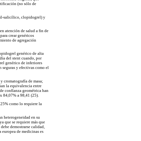
tificación (no sólo de
-salicílico, clopidogrel) y
en atención de salud a fin de
 para crear genéricos
imiento de agregación
opidogrel genérico de alta
día del stent cuando, por
el genérico de inferiores
an seguras y efectivas como el
 y cromatografía de masa;
úan la equivalencia entre
 de confíanza geométrica han
x 84,07% a 98,41 (25).
 125% como lo requiere la
ran heterogeneidad en su
ya que se requiere más que
s debe demostrarse calidad,
a europea de medicinas es