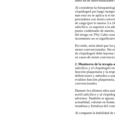
tanto ha de individualizarse 
Al considerar la fisiopatolog
clopidogrel por largo tiempo
mas esto no se aplica si el r
percutánea con stents conve
de carga (por lo menos 3 a 2
salicílico, es superior a la 
punto combinado de muerte, 
del riesgo en 3%). Cabe consi
incremento no es significati
Por ende, sería ideal que lo
stents convencionales. Sin e
de clopidogrel debe hacerse d
en casos de stents convenci
2. Monitoreo de la terapia 
salicílico y el clopidogrel 
función plaquetaria y la res
definiciones y métodos a usa
evalúen función plaquetaria,
convencionales.
Durante los últimos años aume
acetil salicílico y al clopid
adversos. También se ignora 
actualidad, valoran en forma 
trombina y fortaleza del com
Al comparar la habilidad de 