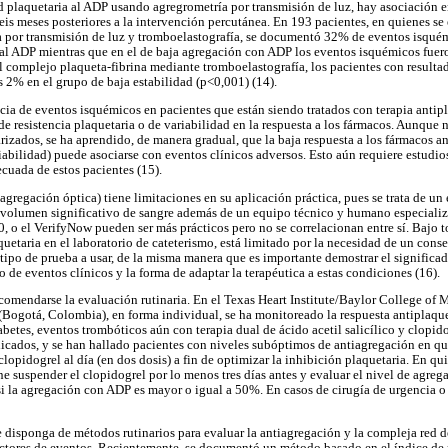
d plaquetaria al ADP usando agregrometría por transmisión de luz, hay asociación en
seis meses posteriores a la intervención percutánea. En 193 pacientes, en quienes se
a por transmisión de luz y tromboelastografía, se documentó 32% de eventos isqué
a al ADP mientras que en el de baja agregación con ADP los eventos isquémicos fu
 del complejo plaqueta-fibrina mediante tromboelastografía, los pacientes con resul
 2% en el grupo de baja estabilidad (p<0,001) (14).
cia de eventos isquémicos en pacientes que están siendo tratados con terapia antip
e resistencia plaquetaria o de variabilidad en la respuesta a los fármacos. Aunque 
izados, se ha aprendido, de manera gradual, que la baja respuesta a los fármacos an
riabilidad) puede asociarse con eventos clínicos adversos. Esto aún requiere estudio
ecuada de estos pacientes (15).
(agregación óptica) tiene limitaciones en su aplicación práctica, pues se trata de 
 volumen significativo de sangre además de un equipo técnico y humano especializ
o el VerifyNow pueden ser más prácticos pero no se correlacionan entre sí. Bajo to
uetaria en el laboratorio de cateterismo, está limitado por la necesidad de un conse
l tipo de prueba a usar, de la misma manera que es importante demostrar el significad
o de eventos clínicos y la forma de adaptar la terapéutica a estas condiciones (16).
omendarse la evaluación rutinaria. En el Texas Heart Institute/Baylor College of 
(Bogotá, Colombia), en forma individual, se ha monitoreado la respuesta antiplaque
betes, eventos trombóticos aún con terapia dual de ácido acetil salicílico y clopid
icados, y se han hallado pacientes con niveles subóptimos de antiagregación en qu
opidogrel al día (en dos dosis) a fin de optimizar la inhibición plaquetaria. En qu
e suspender el clopidogrel por lo menos tres días antes y evaluar el nivel de agreg
a si la agregación con ADP es mayor o igual a 50%. En casos de cirugía de urgencia 
se disponga de métodos rutinarios para evaluar la antiagregación y la compleja red 
dictores de eventos. Recientemente, se documentó un método basado en el índice de r