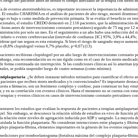
el riesgo del paciente antes de definir el tiempo adecuado de la terapia con stents
ía de eventos aterotrombóticos, es importante reconocer la importancia de administra
. El estudio CHARISMA en el análisis de pacientes de alto riesgo, mostró disminuci
iesgo es bajo o como medida de prevención primaria. Si se evalúa el beneficio en in
ncionales, el estudio CREDO demostró en 2.116 pacientes, que la administración d
4 horas antes de intervencionismo coronario percutáneo) seguido de 75 mg por 12 m
administración por solo un mes. En el seguimiento a un año hubo una reducción del r
infarto o evento cerebrovascular (intervalo de confianza {IC} 95%, 3,9% a 44,4%;
derar qué tan segura es esta estrategia. Si bien el riesgo de sangrado mayor aumenta
vo (8,8% clopidogrel versus 6,7% placebo; p=0,07) (13).
s pacientes recibieran clopidogrel por un año luego de intervencionismo coronario 
mbargo, esta recomendación no es tan rígida como en el caso de los stents medicad
e forma continuada sin interrupción. Si las condiciones clínicas así lo ameritan (e
onales, se podría suspender luego de cuatro semanas (como mínimo).
antiplaquetaria
: ¿Se deben instaurar métodos rutinarios para cuantificar el efecto a
en pacientes que reciben stents medicados y/o convencionales? Es importante destaca
puesta a fármacos, son un fenómeno complejo y confuso; para comenzar no hay estan
r, y en su correlación con eventos clínicos. Hasta el momento no se cuenta con est
 terapias y eventos clínicos en casos de intervencionismo coronario percutáneo co
ntaron los estudios que evalúan la respuesta de pacientes a terapias antiplaquetaria
ogrel. Sin embargo, se desconoce la relación sólida de estudios ex-vivo de función p
la relación entre niveles de agregación inducida por ADP y sangrado. La mayoría de
aislada la función plaquetaria. No consideran interacciones entre plaqueta y fibrin
plejo plaqueta-fibrina, elementos importantes en la génesis de los eventos isquémic
mediciones por tromboelastograma (fortaleza máxima del complejo plaqueta-fibrina