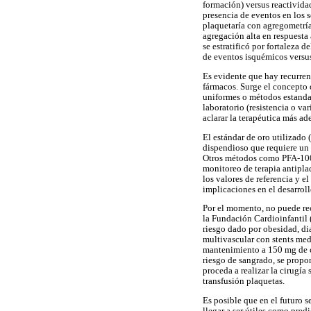
formación) versus reactivida
presencia de eventos en los 
plaquetaría con agregometrí
agregación alta en respuest
se estratificó por fortaleza
de eventos isquémicos versus
Es evidente que hay recurren
fármacos. Surge el concepto d
uniformes o métodos estandar
laboratorio (resistencia o va
aclarar la terapéutica más ad
El estándar de oro utilizado 
dispendioso que requiere un
Otros métodos como PFA-100, 
monitoreo de terapia antiplaq
los valores de referencia y e
implicaciones en el desarroll
Por el momento, no puede rec
la Fundación Cardioinfantil 
riesgo dado por obesidad, dia
multivascular con stents med
mantenimiento a 150 mg de cl
riesgo de sangrado, se propon
proceda a realizar la cirugí
transfusión plaquetas.
Es posible que en el futuro 
llegar a ser útiles como pre