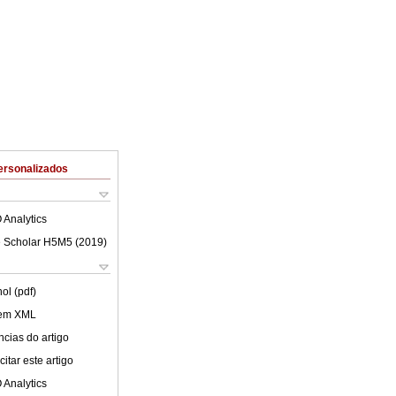
ersonalizados
 Analytics
 Scholar H5M5 (
2019
)
ol (pdf)
 em XML
cias do artigo
itar este artigo
 Analytics