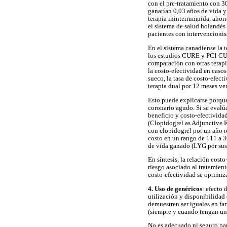
con el pre-tratamiento con 3
ganarían 0,03 años de vida y
terapia ininterrumpida, ahor
el sistema de salud holandés
pacientes con intervencioni
En el sistema canadiense la 
los estudios CURE y PCI-CURE
comparación con otras terapi
la costo-efectividad en caso
sueco, la tasa de costo-efec
terapia dual por 12 meses ve
Esto puede explicarse porque
coronario agudo. Si se evalú
beneficio y costo-efectivida
(Clopidogrel as Adjunctive 
con clopidogrel por un año r
costo en un rango de 111 a 3
de vida ganado (LYG por sus s
En síntesis, la relación cost
riesgo asociado al tratamien
costo-efectividad se optimiza
4. Uso de genéricos
: efecto
utilización y disponibilidad
demuestren ser iguales en fa
(siempre y cuando tengan un 
No es adecuado ni seguro para