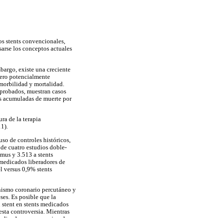
los stents convencionales,
sarse los conceptos actuales
bargo, existe una creciente
pero potencialmente
 morbilidad y mortalidad.
aprobados, muestran casos
ias acumuladas de muerte por
ra de la terapia
11).
uso de controles históricos,
 de cuatro estudios doble-
imus y 3.513 a stents
 medicados liberadores de
l versus 0,9% stents
onismo coronario percutáneo y
es. Es posible que la
 stent en stents medicados
esta controversia. Mientras