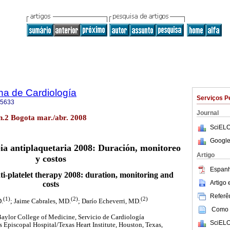
na de Cardiología
Serviços P
-5633
Journal
 n.2 Bogota mar./abr. 2008
SciELO
Google
ia antiplaquetaria 2008: Duración, monitoreo
Artigo
y costos
Espanh
ti-platelet therapy 2008: duration, monitoring and
Artigo
costs
Referên
(1)
(2)
(2)
D.
; Jaime Cabrales, MD.
; Darío Echeverri, MD.
Como c
aylor College of Medicine, Servicio de Cardiología
SciELO
s Episcopal Hospital/Texas Heart Institute, Houston, Texas,