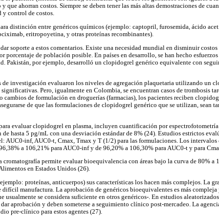
 y que ahorran costos. Siempre se deben tener las más altas demostraciones de cuan
 y control de costos.
ra distinción entre genéricos químicos (ejemplo: captopril, furosemida, ácido acetil
bciximab, eritropoyetina, y otras proteínas recombinantes).
dar soporte a estos comentarios. Existe una necesidad mundial en disminuir costos 
or porcentaje de población posible. En países en desarrollo, se han hecho esfuerzos
d. Pakistán, por ejemplo, desarrolló un clopidogrel genérico equivalente con segu
e investigación evaluaron los niveles de agregación plaquetaria utilizando un cl
s significativas. Pero, igualmente en Colombia, se encuentran casos de trombosis tar
 o cambios de formulación en droguerías (farmacias), los pacientes reciben clopidogr
 asegurarse de que las formulaciones de clopidogrel genérico que se utilizan, sean t
ra evaluar clopidogrel en plasma, incluyen cuantificación por espectrofotometría
n de hasta 5 pg/mL con una desviación estándar de 8% (24). Estudios estrictos eval
el: AUC0-inf, AUC0-t, Cmax, Tmax y T (1/2) para las formulaciones. Los intervalos
e 96,38% a 106,21% para AUC0-inf y de 96,20% a 106,30% para AUC0-t y para Cma
 la cromatografía permite evaluar bioequivalencia con áreas bajo la curva de 80% a
Alimentos en Estados Unidos (26).
(ejemplo: proteínas, anticuerpos) sus características los hacen más complejos. La g
 difícil manufactura. La aprobación de genéricos bioequivalentes es más compleja 
ue usualmente se considera suficiente en otros genéricos-. En estudios aleatorizado
e dar aprobación y deben someterse a seguimiento clínico post-mercadeo. La agenci
udio pre-clínico para estos agentes (27).