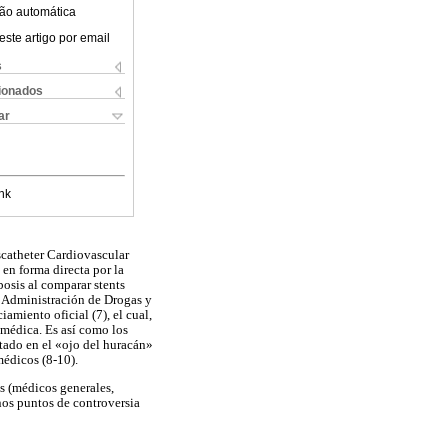
ão automática
este artigo por email
s
cionados
ar
nk
scatheter Cardiovascular
en forma directa por la
bosis al comparar stents
a Administración de Drogas y
amiento oficial (7), el cual,
 médica. Es así como los
stado en el «ojo del huracán»
médicos (8-10).
os (médicos generales,
unos puntos de controversia