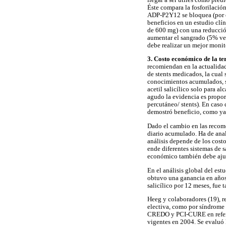
Éste compara la fosforilació
ADP-P2Y12 se bloquea (por e
beneficios en un estudio clín
de 600 mg) con una reducción
aumentar el sangrado (5% ver
debe realizar un mejor monito
3. Costo económico de la te
recomiendan en la actualida
de stents medicados, la cual 
conocimientos acumulados, se
acetil salicílico solo para a
agudo la evidencia es propo
percutáneo/ stents). En cas
demostró beneficio, como ya 
Dado el cambio en las recomen
diario acumulado. Ha de anal
análisis depende de los costo
ende diferentes sistemas de s
económico también debe ajusta
En el análisis global del es
obtuvo una ganancia en años 
salicílico por 12 meses, fue 
Heeg y colaboradores (19), r
electiva, como por síndrome
CREDO y PCI-CURE en referenc
vigentes en 2004. Se evaluó 