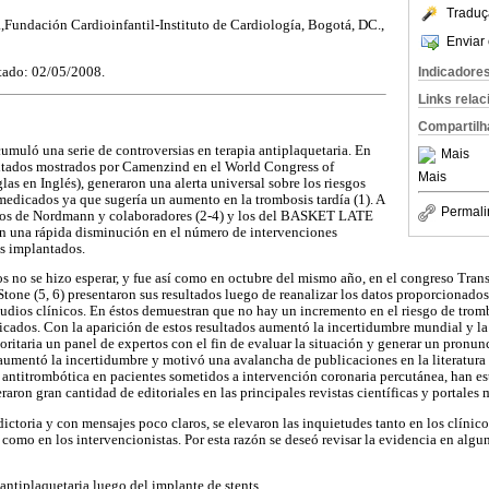
Traduç
undación Cardioinfantil-Instituto de Cardiología, Bogotá, DC.,
Enviar 
tado: 02/05/2008.
Indicadore
Links rela
Compartilh
cumuló una serie de controversias en terapia antiplaquetaria. En
Mais
ultados mostrados por Camenzind en el World Congress of
Mais
as en Inglés), generaron una alerta universal sobre los riesgos
 medicados ya que sugería un aumento en la trombosis tardía (1). A
Permali
 los de Nordmann y colaboradores (2-4) y los del BASKET LATE
eron una rápida disminución en el número de intervenciones
s implantados.
dos no se hizo esperar, y fue así como en octubre del mismo año, en el congreso Tran
tone (5, 6) presentaron sus resultados luego de reanalizar los datos proporcionados 
studios clínicos. En éstos demuestran que no hay un incremento en el riesgo de trom
cados. Con la aparición de estos resultados aumentó la incertidumbre mundial y l
ritaria un panel de expertos con el fin de evaluar la situación y generar un pronunci
n, aumentó la incertidumbre y motivó una avalancha de publicaciones en la literatura
a antitrombótica en pacientes sometidos a intervención coronaria percutánea, han e
raron gran cantidad de editoriales en las principales revistas científicas y portales 
ictoria y con mensajes poco claros, se elevaron las inquietudes tanto en los clínic
.) como en los intervencionistas. Por esta razón se deseó revisar la evidencia en alg
 antiplaquetaria luego del implante de stents.