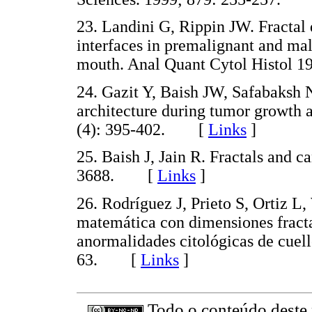
23. Landini G, Rippin JW. Fractal 
interfaces in premalignant and mali
mouth. Anal Quant Cytol Histol
24. Gazit Y, Baish JW, Safabaksh N
architecture during tumor growth a
(4): 395-402. [
Links
]
25. Baish J, Jain R. Fractals and 
3688. [
Links
]
26. Rodríguez J, Prieto S, Ortiz L
matemática con dimensiones fracta
anormalidades citológicas de cuell
63. [
Links
]
Todo o conteúdo deste p