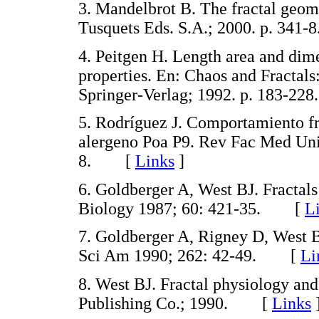
3. Mandelbrot B. The fractal geom
Tusquets Eds. S.A.; 2000. p. 34
4. Peitgen H. Length area and dim
properties. En: Chaos and Fractal
Springer-Verlag; 1992. p. 183-
5. Rodríguez J. Comportamiento fra
alergeno Poa P9. Rev Fac Med Uni
8. [
Links
]
6. Goldberger A, West BJ. Fractals
Biology 1987; 60: 421-35. [
L
7. Goldberger A, Rigney D, West B
Sci Am 1990; 262: 42-49. [
Li
8. West BJ. Fractal physiology an
Publishing Co.; 1990. [
Links