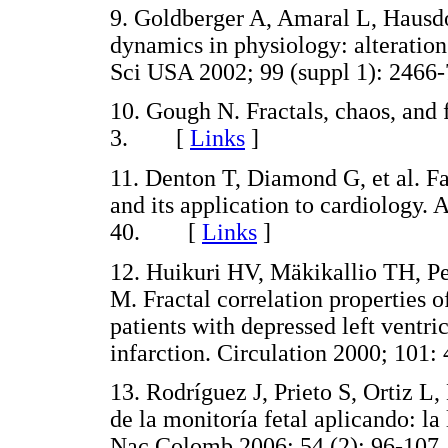
9. Goldberger A, Amaral L, Hausdor
dynamics in physiology: alteration
Sci USA 2002; 99 (suppl 1): 24
10. Gough N. Fractals, chaos, and f
3. [
Links
]
11. Denton T, Diamond G, et al. F
and its application to cardiology. 
40. [
Links
]
12. Huikuri HV, Mäkikallio TH, P
M. Fractal correlation properties 
patients with depressed left ventri
infarction. Circulation 2000; 1
13. Rodríguez J, Prieto S, Ortiz L,
de la monitoría fetal aplicando: 
Nac Colomb 2006; 54 (2): 96-