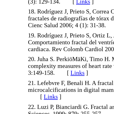
(3): 129-134. [
Links
]
18. Rodríguez J, Prieto S, Correa
fractales de radiografías de tórax 
Cienc Salud 2006; 4 (1): 31-38
19. Rodríguez J, Prieto S, Ortiz L,
Comportamiento fractal del ventrí
cardiaca. Rev Colomb Cardiol 2
20. Juha S. PerkiöMäKi, Timo H. M
complexity measures of heart rate 
3:149-158. [
Links
]
21. Lefebvre F, Benali H. A fracta
microcalcifications in digital m
[
Links
]
22. Luzi P, Bianciardi G. Fractal
Sciences. 1999; 879: 255-257.