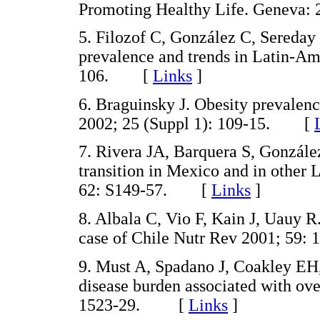
Promoting Healthy Life. Genev
5. Filozof C, González C, Sereday
prevalence and trends in Latin-Am
106. [
Links
]
6. Braguinsky J. Obesity prevalenc
2002; 25 (Suppl 1): 109-15. [
7. Rivera JA, Barquera S, González
transition in Mexico and in other 
62: S149-57. [
Links
]
8. Albala C, Vio F, Kain J, Uauy R.
case of Chile Nutr Rev 2001; 5
9. Must A, Spadano J, Coakley EH
disease burden associated with ov
1523-29. [
Links
]