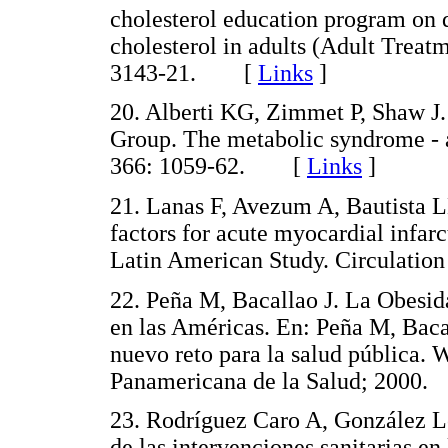
cholesterol education program on d
cholesterol in adults (Adult Treatm
3143-21. [
Links
]
20. Alberti KG, Zimmet P, Shaw J
Group. The metabolic syndrome - 
366: 1059-62. [
Links
]
21. Lanas F, Avezum A, Bautista L
factors for acute myocardial inf
Latin American Study. Circulati
22. Peña M, Bacallao J. La Obesid
en las Américas. En: Peña M, Baca
nuevo reto para la salud pública. 
Panamericana de la Salud; 200
23. Rodríguez Caro A, González L
de las intervenciones sanitarias e