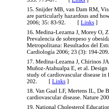
15. Snijder MB, van Dam RM, Visse
are particularly hazardous and ho
2006; 35: 83-92. [
Links
]
16. Medina-Lezama J, Morey O, Zea
Prevalencia de sobrepeso y obesid
Metropolitana: Resultados del E
Cardiología 2006; 23 (3): 194
17. Medina-Lezama J, Chirinos JA
Muñoz-Atahualpa E, et al. Desig
study of cardiovascular disease in 
202. [
Links
]
18. Van Gaal LF, Mertens IL, De 
cardiovascular disease. Nature 
19. National Cholesterol Education