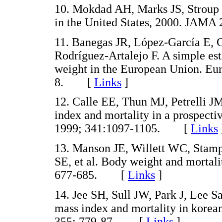
10. Mokdad AH, Marks JS, Stroup 
in the United States, 2000. JAM
11. Banegas JR, López-García E, Gu
Rodríguez-Artalejo F. A simple est
weight in the European Union. Eur 
8. [
Links
]
12. Calle EE, Thun MJ, Petrelli 
index and mortality in a prospecti
1999; 341:1097-1105. [
Links
13. Manson JE, Willett WC, Stamp
SE, et al. Body weight and morta
677-685. [
Links
]
14. Jee SH, Sull JW, Park J, Lee S
mass index and mortality in kore
355: 779-87. [
Links
]