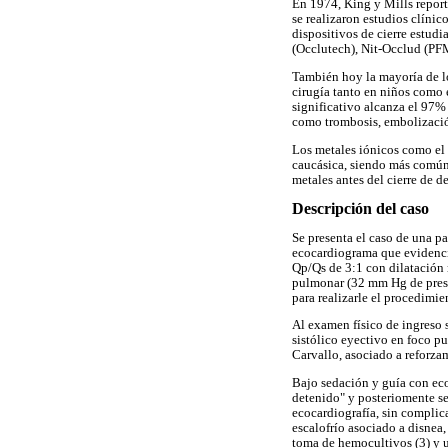
En 1974, King y Mills reporta
se realizaron estudios clínic
dispositivos de cierre estud
(Occlutech), Nit-Occlud (PFM
También hoy la mayoría de lo
cirugía tanto en niños como 
significativo alcanza el 97%
como trombosis, embolizació
Los metales iónicos como el
caucásica, siendo más común e
metales antes del cierre de d
Descripción del caso
Se presenta el caso de una p
ecocardiograma que evidenci
Qp/Qs de 3:1 con dilatación
pulmonar (32 mm Hg de presió
para realizarle el procedimie
Al examen físico de ingreso s
sistólico eyectivo en foco pu
Carvallo, asociado a reforz
Bajo sedación y guía con eco
detenido" y posteriomente se
ecocardiografía, sin complic
escalofrío asociado a disnea
toma de hemocultivos (3) y u