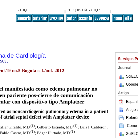
na de Cardiología
Serviços P
-5633
Journal
ol.19 no.5 Bogota set./out. 2012
SciELO
Google
uel manifestada como edema pulmonar no
Artigo
en paciente pos-cierre de comunicación
cular con dispositivo tipo Amplatzer
Espanh
Artigo
sted as noncardiogenic pulmonary edema in a patient
of atrial septal defect with Amplatzer device
Referên
Como c
(1)
(1)
Miller Giraldo, MD.
; Gilberto Estrada, MD.
; Luis I. Calderón,
(1)
(1)
 Pablo Castro, MD.
; Edgar Hurtado, MD.
SciELO