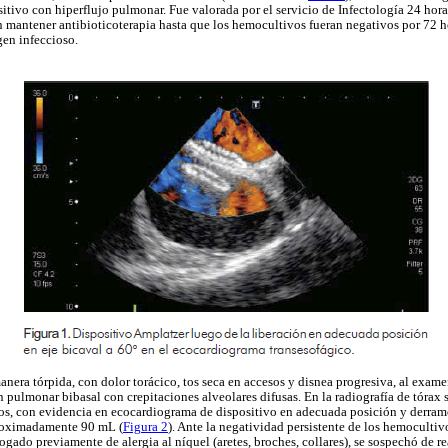
itivo con hiperflujo pulmonar. Fue valorada por el servicio de Infectología 24 horas
 mantener antibioticoterapia hasta que los hemocultivos fueran negativos por 72 h
gen infeccioso.
nera tórpida, con dolor torácico, tos seca en accesos y disnea progresiva, al exame
n pulmonar bibasal con crepitaciones alveolares difusas. En la radiografía de tórax
usos, con evidencia en ecocardiograma de dispositivo en adecuada posición y derram
proximadamente 90 mL (
Figura 2
). Ante la negatividad persistente de los hemocultiv
ogado previamente de alergia al níquel (aretes, broches, collares), se sospechó de re