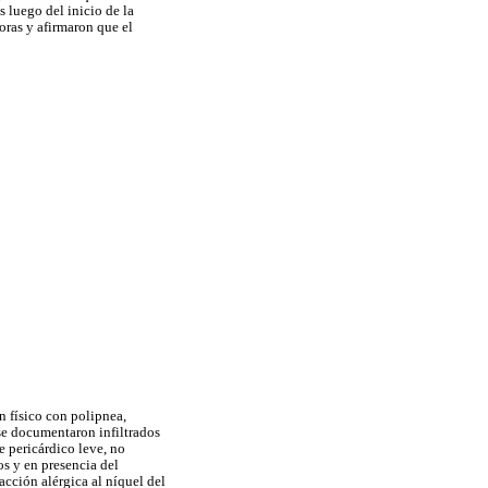
 luego del inicio de la
oras y afirmaron que el
n físico con polipnea,
 se documentaron infiltrados
e pericárdico leve, no
os y en presencia del
acción alérgica al níquel del