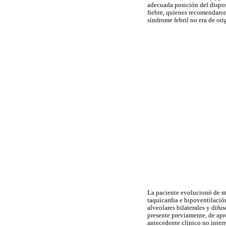
adecuada posición del dispos
fiebre, quienes recomendaron
síndrome febril no era de ori
La paciente evolucionó de ma
taquicardia e hipoventilació
alveolares bilaterales y dif
presente previamente, de a
antecedente clínico no interr