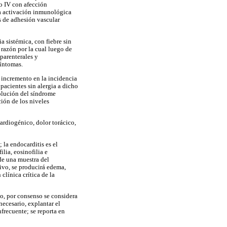
po IV con afección
a a activación inmunológica
s de adhesión vascular
a sistémica, con fiebre sin
 razón por la cual luego de
 parenterales y
síntomas.
 incremento en la incidencia
pacientes sin alergia a dicho
solución del síndrome
ción de los niveles
ardiogénico, dolor torácico,
 la endocarditis es el
lia, eosinofilia e
de una muestra del
ivo, se producirá edema,
clínica crítica de la
o, por consenso se considera
necesario, explantar el
nfrecuente; se reporta en