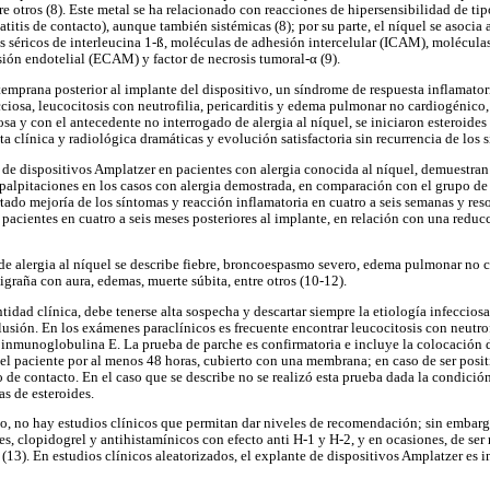
re otros (8). Este metal se ha relacionado con reacciones de hipersensibilidad de ti
titis de contacto), aunque también sistémicas (8); por su parte, el níquel se asoci
s séricos de interleucina 1-ß, moléculas de adhesión intercelular (ICAM), molécula
ón endotelial (ECAM) y factor de necrosis tumoral-α (9).
temprana posterior al implante del dispositivo, un síndrome de respuesta inflamatori
ciosa, leucocitosis con neutrofilia, pericarditis y edema pulmonar no cardiogénico,
iosa y con el antecedente no interrogado de alergia al níquel, se iniciaron esteroides
a clínica y radiológica dramáticas y evolución satisfactoria sin recurrencia de los 
 de dispositivos Amplatzer en pacientes con alergia conocida al níquel, demuestran
 palpitaciones en los casos con alergia demostrada, en comparación con el grupo de 
rtado mejoría de los síntomas y reacción inflamatoria en cuatro a seis semanas y re
 pacientes en cuatro a seis meses posteriores al implante, en relación con una reduc
de alergia al níquel se describe fiebre, broncoespasmo severo, edema pulmonar no c
migraña con aura, edemas, muerte súbita, entre otros (10-12).
ntidad clínica, debe tenerse alta sospecha y descartar siempre la etiología infecciosa;
usión. En los exámenes paraclínicos es frecuente encontrar leucocitosis con neutrofi
 inmunoglobulina E. La prueba de parche es confirmatoria e incluye la colocación 
del paciente por al menos 48 horas, cubierto con una membrana; en caso de ser posit
o de contacto. En el caso que se describe no se realizó esta prueba dada la condición 
as de esteroides.
to, no hay estudios clínicos que permitan dar niveles de recomendación; sin embarg
es, clopidogrel y antihistamínicos con efecto anti H-1 y H-2, y en ocasiones, de ser 
(13). En estudios clínicos aleatorizados, el explante de dispositivos Amplatzer es i