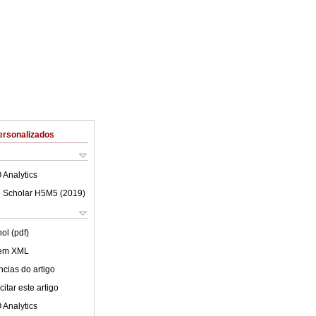
ersonalizados
 Analytics
 Scholar H5M5 (
2019
)
ol (pdf)
 em XML
cias do artigo
itar este artigo
 Analytics