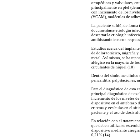
ortopédicas y valvulares, ent
principalmente en piel (derma
con incremento de los nivele
(VCAM), moléculas de adhesi
La paciente sufrió, de forma 
documentarse etiología infec
descartar la etiología infecc
antihistamínicos con respuest
Estudios acerca del implante
de dolor torácico, migraña y
metal. Así mismo, se ha repo
alérgico en la mayoría de los
circulantes de níquel (10).
Dentro del síndrome clínico 
pericarditis, palpitaciones, 
Para el diagnóstico de esta e
principal diagnóstico de excl
incremento de los niveles de
dispositivo en el antebrazo 
eritema y vesículas en el siti
paciente y el uso de dosis alt
En relación con el tratamien
que deben utilizarse esteroid
dispositivo mediante cirugía 
0,21% (14).