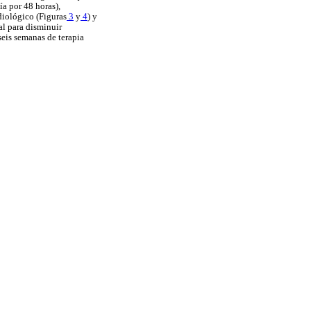
ía por 48 horas),
diológico (Figuras
3
y
4
) y
al para disminuir
seis semanas de terapia