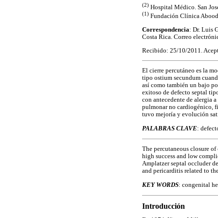
(2)
Hospital Médico. San José
(1)
Fundación Clínica Abood
Correspondencia
: Dr. Luis 
Costa Rica. Correo electrón
Recibido: 25/10/2011. Acep
El cierre percutáneo es la mo
tipo ostium secundum cuando 
así como también un bajo por
exitoso de defecto septal ti
con antecedente de alergia 
pulmonar no cardiogénico, fie
tuvo mejoría y evolución sat
PALABRAS CLAVE
: defec
The percutaneous closure of 
high success and low complic
Amplatzer septal occluder de
and pericarditis related to t
KEY WORDS
: congenital he
Introducción