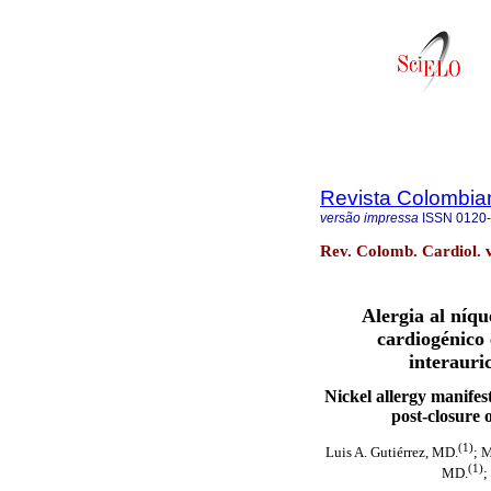
Revista Colombia
versão impressa
ISSN
0120
Rev. Colomb. Cardiol. v
Alergia al níq
cardiogénico 
interauri
Nickel allergy manife
post-closure 
(1)
Luis A. Gutiérrez, MD.
; 
(1)
MD.
;