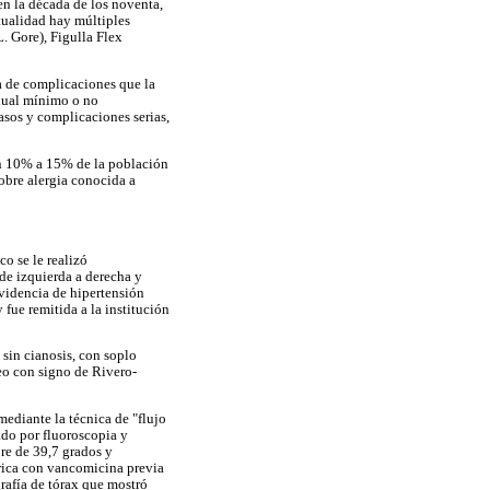
 en la década de los noventa,
ctualidad hay múltiples
. Gore), Figulla Flex
sa de complicaciones que la
idual mínimo o no
asos y complicaciones serias,
en 10% a 15% de la población
sobre alergia conocida a
o se le realizó
de izquierda a derecha y
videncia de hipertensión
fue remitida a la institución
 sin cianosis, con soplo
deo con signo de Rivero-
mediante la técnica de "flujo
ado por fluoroscopia y
bre de 39,7 grados y
írica con vancomicina previa
rafía de tórax que mostró