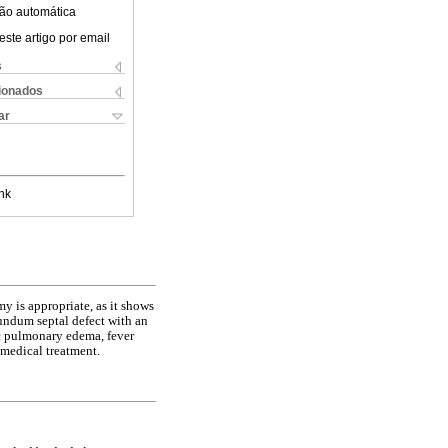
ão automática
este artigo por email
s
cionados
ar
nk
y is appropriate, as it shows
cundum septal defect with an
ic pulmonary edema, fever
 medical treatment.