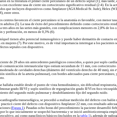
ron en la literatura el primer cierre percutáneo de un defecto septal (1); más tarde,
os con excelente tasa de cierre sin cortocircuito significativo residual (2-4). En la a
iados que incluyen dispositivos como Amplatzer (AGA Medical-St. Jude), Helex (W.L
), entre otros.
s centros favorecen el cierre percutáneo si la anatomía es favorable, con menor ta
en adultos (5). La tasa de éxito del procedimiento definido como cortocircuito res
 a tres años en las series más grandes, con complicaciones menores en 2,8% de los c
n y perforación, en menos de 0,3% (6).
 níquel tienen alto potencial inmunogénico y puede haber dermatitis de contacto 
n mujeres (7). Por este motivo, es de vital importancia interrogar a los pacientes 
efectos septales con dispositivo.
aciente de 29 años sin antecedentes patológicos conocidos, a quien por soplo cardíac
ó comunicación interauricular tipo ostium secundum de 11 mm, con cortocircuito 
 moderada de cavidades derechas (diámetro del ventrículo derecho de 40 mm), sin e
n sistólica de la arteria pulmonar), con bordes adecuados para cierre percutáneo, y 
nto.
e hallaba estable desde el punto de vista hemodinámico, sin dificultad respiratoria,
lmonar grado III/VI y soplo sistólico de regurgitación grado II/VI en foco tricuspí
amiento del segundo ruido pulmonar y desdoblamiento fijo del segundo ruido.
cardiografía transesofágica, se procedió a realizar medición del defecto con balón 
 practicó cierre del defecto con dispositivo Amplatzer 22 mm, con resultado adecu
aciones (
Figura 1
). Pasadas ocho horas del procedimiento la paciente desarrolló fie
, por lo que inicialmente se sospechó bacteremia y se inició antibioticoterapia emp
rocultivo, así como paraclínicos básicos (incluidos en la
tabla 1
), además de radiog