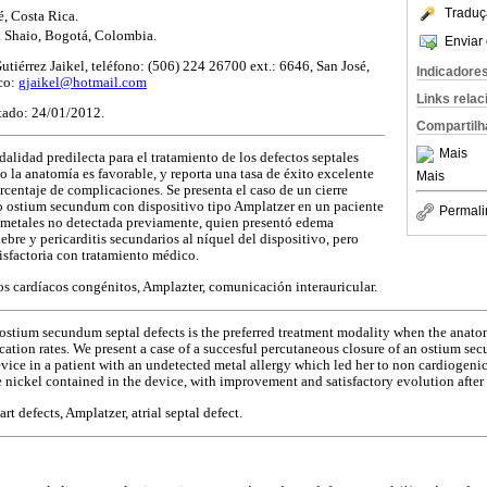
Traduç
, Costa Rica.
 Shaio, Bogotá, Colombia.
Enviar 
Gutiérrez Jaikel, teléfono: (506) 224 26700 ext.: 6646, San José,
Indicadore
ico:
gjaikel@hotmail.com
Links rela
tado: 24/01/2012.
Compartilh
Mais
dalidad predilecta para el tratamiento de los defectos septales
la anatomía es favorable, y reporta una tasa de éxito excelente
Mais
centaje de complicaciones. Se presenta el caso de un cierre
po ostium secundum con dispositivo tipo Amplatzer en un paciente
Permali
a metales no detectada previamente, quien presentó edema
bre y pericarditis secundarios al níquel del dispositivo, pero
isfactoria con tratamiento médico.
tos cardíacos congénitos, Amplazter, comunicación interauricular.
ostium secundum septal defects is the preferred treatment modality when the anatom
ation rates. We present a case of a succesful percutaneous closure of an ostium se
vice in a patient with an undetected metal allergy which led her to non cardiogen
he nickel contained in the device, with improvement and satisfactory evolution after
art defects, Amplatzer, atrial septal defect.