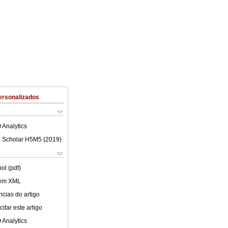
ersonalizados
 Analytics
 Scholar H5M5 (
2019
)
ol (pdf)
 em XML
cias do artigo
itar este artigo
 Analytics