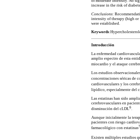
of moderate intensity. No si
increase in the risk of diabe
Conclusions
: Recommendation
intensity of therapy (high or
were established.
Keywords
:Hypercholesterole
Introducción
La enfermedad cardiovascular
amplio espectro de esta enti
miocardio y el ataque cereb
Los estudios observacionales
concentraciones séricas de co
cardiovasculares y los cereb
lipídico, especialmente del 
Las estatinas han sido ampli
cerebrovasculares en pacient
6
disminución del cLDL
.
Aunque inicialmente la terap
pacientes con riesgo cardiov
farmacológico con estatinas
Existen múltiples estudios q