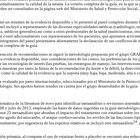
uidadosamente la calidad de la misma. La versión completa de la guía, en la que se 
eden ser consultados en la página web del Ministerio de Salud y Protección Social,
ó un resumen de la evidencia disponible y lo presentó al panel completo durante 
el incluyó a representantes de las diversas especialidades médicas (cardiólogos, 
a, médicos generales) así como a otros profesionales de la salud (nutricionistas, tera
se contó adicionalmente con representantes de los pacientes, que aportaron activam
ntegrantes del panel presentaron abiertamente la declaración de sus conflictos de 
ón completa de la guía.
neración de recomendaciones se siguió la metodología propuesta por el grupo GRAD
la evidencia disponible, sino consideraciones de los costos, las preferencias de los p
de las tecnologías de interés (las pruebas, las estrategias de manejo, las intervencio
uestran por tanto la fuerza de la recomendación (la fuerte o la débil), la direcció
í como la calidad de la evidencia que la soporta (muy baja, baja, moderada, alta o c
ue evaluada por pares internacionales, seleccionados por el Ministerio de la Protecc
logía. Sus aportes fueron tenidos en cuenta por el grupo desarrollador de la guía.
emática de la literatura de
novo
para identificar metaanálisis o revisiones sistemátic
008 y julio de 2013, empleando las bases de datos sugeridas en la guía metodológ
ron 25 metaanálisis que abordan el impacto del tratamiento con estatinas sobre los
rto agudo del miocardio, el ataque cerebrovascular, los niveles de las fracciones lipí
54
onalmente, por sugerencia de los expertos emáticos se incluyó otro metaanálisis
,
ión primaria, al comparar el uso de estatinas frente a placebo se encontró una reduc