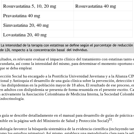
ltados, es relevante evaluar el impacto clínico del tratamiento con estatinas tanto 
undaria, así como la intensidad del mismo, para determinar el momento oportuno de
que se deba emplear.
tección Social ha encargado a la Pontificia Universidad Javeriana y a la Alianza 
ional y Antioquia el desarrollo de una guía clínica sobre la prevención, detección 
 las dislipidemias en la población mayor de 18 años
.
El resultado de ese proceso, e
n adultos con dislipidemia se presenta de forma resumida en el presente escrito. Ca
n activamente la Asociación Colombiana de Medicina Interna, la Sociedad Colombi
ndocrinología.
a guía se describe detalladamente en el manual para desarrollo de guías de práctica 
31
ible en la página web del Ministerio de Salud y Protección Social)
.
dología favorece la búsqueda sistemática de la evidencia científica (incluyendo tan
 como los estudios primarios). Así mismo, establece una metodología clara para la se