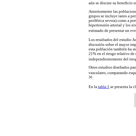
aún se discute su beneficio 
Anteriormente las poblacione
grupos se incluye tanto a pe
periférica severa) como a pe
hipertensión arterial y los n
estimado de presentar un eve
Los resultados del estudio Ju
discusión sobre el mayor impa
esta población también ha si
21% en el riesgo relativo de
independientemente del ries
Otros estudios diseñados par
vasculares, comparando esque
30
.
En la
tabla 1
se presenta la c