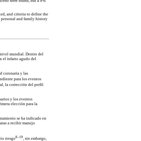
lacebo were found, but a 9%
ed, and criteria to define the
d personal and family history
 nivel mundial. Dentro del
n el infarto agudo del
d coronaria y las
endiente para los eventos
ual, la corrección del perfil
narios y los eventos
imera elección para la
ratamiento se ha indicado en
atas a recibir manejo
8–19
lto riesgo
, sin embargo,