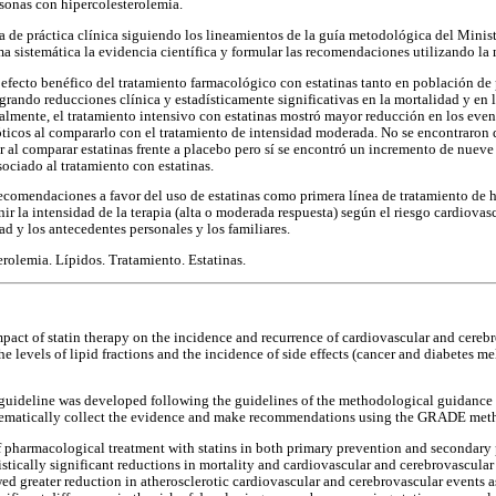
rsonas con hipercolesterolemia.
a de práctica clínica siguiendo los lineamientos de la guía metodológica del Minis
rma sistemática la evidencia científica y formular las recomendaciones utilizando
 efecto benéfico del tratamiento farmacológico con estatinas tanto en población d
grando reducciones clínica y estadísticamente significativas en la mortalidad y en 
almente, el tratamiento intensivo con estatinas mostró mayor reducción en los even
óticos al compararlo con el tratamiento de intensidad moderada. No se encontraron d
er al comparar estatinas frente a placebo pero sí se encontró un incremento de nueve 
sociado al tratamiento con estatinas.
ecomendaciones a favor del uso de estatinas como primera línea de tratamiento de h
inir la intensidad de la terapia (alta o moderada respuesta) según el riesgo cardiovasc
d y los antecedentes personales y los familiares.
erolemia. Lípidos. Tratamiento. Estatinas.
mpact of statin therapy on the incidence and recurrence of cardiovascular and cereb
e levels of lipid fractions and the incidence of side effects (cancer and diabetes me
e guideline was developed following the guidelines of the methodological guidance 
stematically collect the evidence and make recommendations using the GRADE met
 of pharmacological treatment with statins in both primary prevention and secondary
istically significant reductions in mortality and cardiovascular and cerebrovascular
wed greater reduction in atherosclerotic cardiovascular and cerebrovascular events 