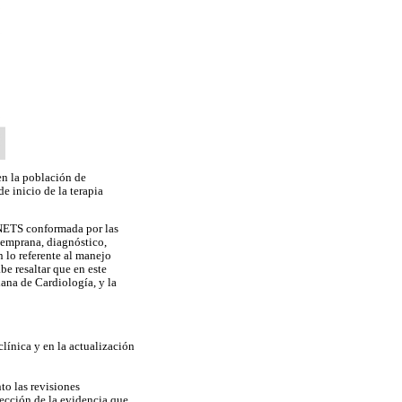
en la población de
 inicio de la terapia
CINETS conformada por las
temprana, diagnóstico,
n lo referente al manejo
be resaltar que en este
ana de Cardiología, y la
clínica y en la actualización
to las revisiones
lección de la evidencia que