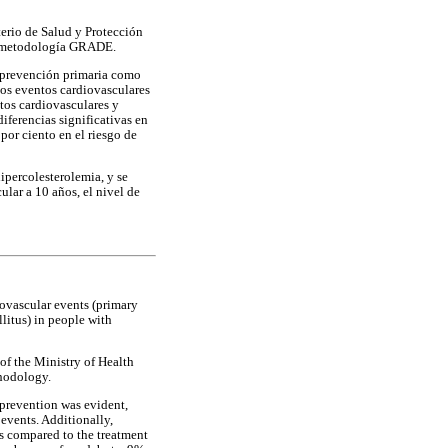
terio de Salud y Protección
 la metodología GRADE.
e prevención primaria como
los eventos cardiovasculares
tos cardiovasculares y
iferencias significativas en
por ciento en el riesgo de
ipercolesterolemia, y se
ular a 10 años, el nivel de
rovascular events (primary
llitus) in people with
of the Ministry of Health
hodology.
 prevention was evident,
 events. Additionally,
as compared to the treatment