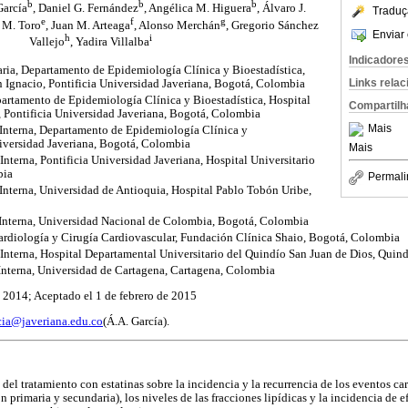
b
b
b
García
, Daniel G. Fernández
, Angélica M. Higuera
, Álvaro J.
Traduç
e
f
g
n M. Toro
, Juan M. Arteaga
, Alonso Merchán
, Gregorio Sánchez
Enviar 
h
i
Vallejo
, Yadira Villalba
Indicadore
ria, Departamento de Epidemiología Clínica y Bioestadística,
Links rela
n Ignacio, Pontificia Universidad Javeriana, Bogotá, Colombia
artamento de Epidemiología Clínica y Bioestadística, Hospital
Compartilh
, Pontificia Universidad Javeriana, Bogotá, Colombia
Mais
nterna, Departamento de Epidemiología Clínica y
niversidad Javeriana, Bogotá, Colombia
Mais
terna, Pontificia Universidad Javeriana, Hospital Universitario
bia
Permali
nterna, Universidad de Antioquia, Hospital Pablo Tobón Uribe,
nterna, Universidad Nacional de Colombia, Bogotá, Colombia
rdiología y Cirugía Cardiovascular, Fundación Clínica Shaio, Bogotá, Colombia
nterna, Hospital Departamental Universitario del Quindío San Juan de Dios, Quin
nterna, Universidad de Cartagena, Cartagena, Colombia
 2014; Aceptado el 1 de febrero de 2015
cia@javeriana.edu.co
(Á.A. García).
 del tratamiento con estatinas sobre la incidencia y la recurrencia de los eventos ca
 primaria y secundaria), los niveles de las fracciones lipídicas y la incidencia de e