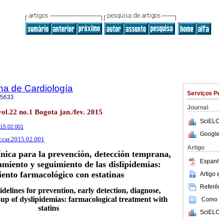
na de Cardiología
Serviços P
-5633
Journal
ol.22 no.1 Bogota jan./fev. 2015
SciELO
2015.02.001
Google
rccar.2015.02.001
Artigo
ínica para la prevención, detección temprana,
Espanh
amiento y seguimiento de las dislipidemias:
ento farmacológico con estatinas
Artigo
Referên
idelines for prevention, early detection, diagnose,
up of dyslipidemias: farmacological treatment with
Como c
statins
SciELO