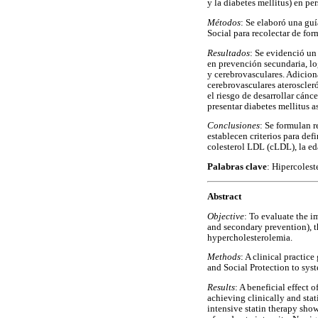
y la diabetes mellitus) en pe
Métodos
: Se elaboró una guí
Social para recolectar de fo
Resultados
: Se evidenció un
en prevención secundaria, lo
y cerebrovasculares. Adicion
cerebrovasculares ateroscler
el riesgo de desarrollar cánc
presentar diabetes mellitus a
Conclusiones
: Se formulan r
establecen criterios para def
colesterol LDL (cLDL), la eda
Palabras clave
: Hipercolest
Abstract
Objective
: To evaluate the i
and secondary prevention), th
hypercholesterolemia.
Methods
: A clinical practic
and Social Protection to sy
Results
: A beneficial effect
achieving clinically and stat
intensive statin therapy sho