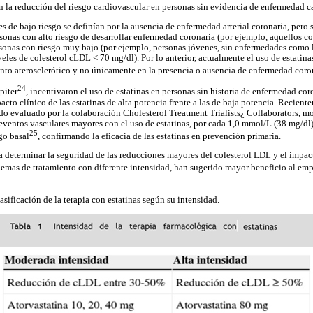
en la reducción del riesgo cardiovascular en personas sin evidencia de enfermedad c
s de bajo riesgo se definían por la ausencia de enfermedad arterial coronaria, pero 
rsonas con alto riesgo de desarrollar enfermedad coronaria (por ejemplo, aquellos 
rsonas con riesgo muy bajo (por ejemplo, personas jóvenes, sin enfermedades como l
iveles de colesterol cLDL < 70 mg/dl). Por lo anterior, actualmente el uso de estatina
nto aterosclerótico y no únicamente en la presencia o ausencia de enfermedad cor
24
piter
, incentivaron el uso de estatinas en personas sin historia de enfermedad cor
cto clínico de las estatinas de alta potencia frente a las de baja potencia. Reciente
do evaluado por la colaboración Cholesterol Treatment Trialists¿ Collaborators, m
 eventos vasculares mayores con el uso de estatinas, por cada 1,0 mmol/L (38 mg/d
25
go basal
, confirmando la eficacia de las estatinas en prevención primaria.
a determinar la seguridad de las reducciones mayores del colesterol LDL y el impac
mas de tratamiento con diferente intensidad, han sugerido mayor beneficio al empl
lasificación de la terapia con estatinas según su intensidad.