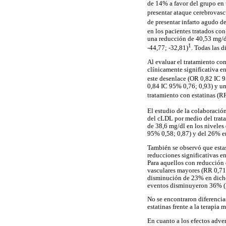
de 14% a favor del grupo en 
presentar ataque cerebrovasc
de presentar infarto agudo d
en los pacientes tratados co
una reducción de 40,53 mg/d
1
-44,77; -32,81)
. Todas las d
Al evaluar el tratamiento co
clínicamente significativa e
este desenlace (OR 0,82 IC 
0,84 IC 95% 0,76; 0,93) y un
tratamiento con estatinas (R
El estudio de la colaboració
del cLDL por medio del trata
de 38,6 mg/dl en los niveles
95% 0,58; 0,87) y del 26% en
También se observó que estas
reducciones significativas en
Para aquellos con reducción 
vasculares mayores (RR 0,71
disminución de 23% en dicho
eventos disminuyeron 36% (
No se encontraron diferencias
estatinas frente a la terapia
En cuanto a los efectos adver