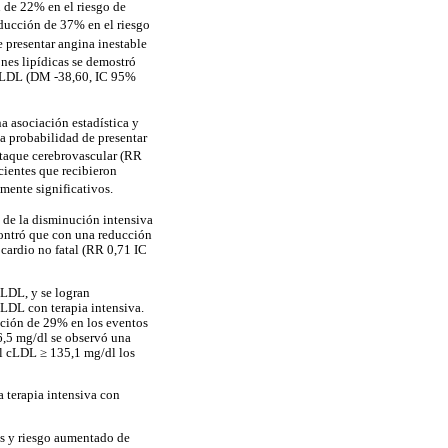
 de 22% en el riesgo de
educción de 37% en el riesgo
 presentar angina inestable
iones lipídicas se demostró
l cLDL (DM -38,60, IC 95%
a asociación estadística y
la probabilidad de presentar
ataque cerebrovascular (RR
cientes que recibieron
amente significativos.
d de la disminución intensiva
contró que con una reducción
cardio no fatal (RR 0,71 IC
cLDL, y se logran
cLDL con terapia intensiva.
ución de 29% en los eventos
6,5 mg/dl se observó una
l cLDL ≥ 135,1 mg/dl los
a terapia intensiva con
nas y riesgo aumentado de