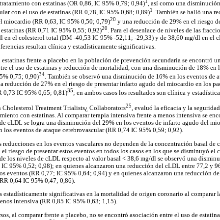
1
tratamiento con estatinas (OR 0,86, IC 95% 0,79; 0,94)
, así como una disminución
1
ular con el uso de estatinas (RR 0,78, IC 95% 0,68; 0,89)
. También se halló una r
20
el miocardio (RR 0,63, IC 95% 0,50; 0,79)
y una reducción de 29% en el riesgo de
20
n estatinas (RR 0,71 IC 95% 0,55; 0,92)
. Para el desenlace de niveles de las fracc
l en el colesterol total (DM -40,53 IC 95% -52,11; -29,33) y de 38,60 mg/dl en e
iferencias resultan clínica y estadísticamente significativas.
n estatinas frente a placebo en la población de prevención secundaria se encontró un
ntre el uso de estatinas y reducción de mortalidad, con una disminución de 18% en 
34
95% 0,75; 0,90)
. También se observó una disminución de 16% en los eventos de 
a reducción de 27% en el riesgo de presentar infarto agudo del miocardio en los pa
35
R 0,73 IC 95% 0,65; 0,81)
; en ambos casos los resultados son clínica y estadístic
25
n Cholesterol Treatment Trialists¿ Collaborators
, evaluó la eficacia y la segurida
miento con estatinas. Al comparar terapia intensiva frente a menos intensiva se en
 de cLDL se logra una disminución del 29% en los eventos de infarto agudo del mio
 los eventos de ataque cerebrovascular (RR 0,74 IC 95% 0,59; 0,92).
 reducciones en los eventos vasculares no dependen de la concentración basal de 
 el riesgo de presentar estos eventos en todos los casos en los que se disminuyó el 
de los niveles de cLDL respecto al valor basal < 38,6 mg/dl se observó una dismin
 IC 95% 0,52; 0,98); en quienes alcanzaron una reducción del cLDL entre 77,2 y 9
s eventos (RR 0,77; IC 95% 0,64; 0,94) y en quienes alcanzaron una reducción de
RR 0,64 IC 95% 0,47; 0,86).
 estadísticamente significativas en la mortalidad de origen coronario al comparar l
 menos intensiva (RR 0,85 IC 95% 0,63; 1,15).
sos, al comparar frente a placebo, no se encontró asociación entre el uso de estati