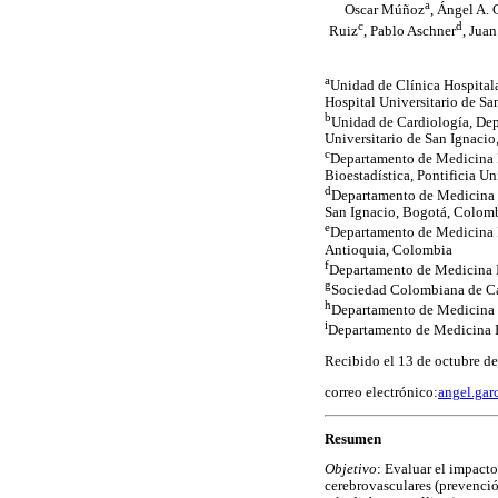
a
Oscar Múñoz
, Ángel A. 
c
d
Ruiz
, Pablo Aschner
, Jua
a
Unidad de Clínica Hospitala
Hospital Universitario de Sa
b
Unidad de Cardiología, Dep
Universitario de San Ignacio
c
Departamento de Medicina I
Bioestadística, Pontificia U
d
Departamento de Medicina In
San Ignacio, Bogotá, Colom
e
Departamento de Medicina I
Antioquia, Colombia
f
Departamento de Medicina I
g
Sociedad Colombiana de Ca
h
Departamento de Medicina I
i
Departamento de Medicina I
Recibido el 13 de octubre de
correo electrónico:
angel.gar
Resumen
Objetivo
: Evaluar el impacto
cerebrovasculares (prevención