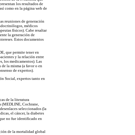
presentan los resultados de
 así como en la página web de
las reuniones de generación
endocrinólogos, médicos
peutas físicos). Cabe resaltar
ente la generación de
intereses. Estos documentos
E, que permite tener en
acientes y la relación entre
nes, los medicamentos). Las
n de la misma (a favor o en
onsenso de expertos).
ión Social, expertos tanto en
as de la literatura
ica (MEDLINE, Cochrane,
 desenlaces seleccionados (la
dicas, el cáncer, la diabetes
 que no fue identificado en
ción de la mortalidad global