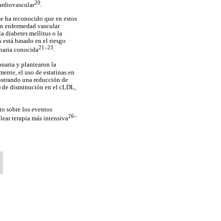
20
ardiovascular
.
se ha reconocido que en estos
con enfermedad vascular
a diabetes mellitus o la
s está basado en el riesgo
21–23
onaria conocida
.
onaria y plantearon la
mente, el uso de estatinas en
ostrando una reducción de
l) de disminución en el cLDL,
to sobre los eventos
26–
ear terapia más intensiva