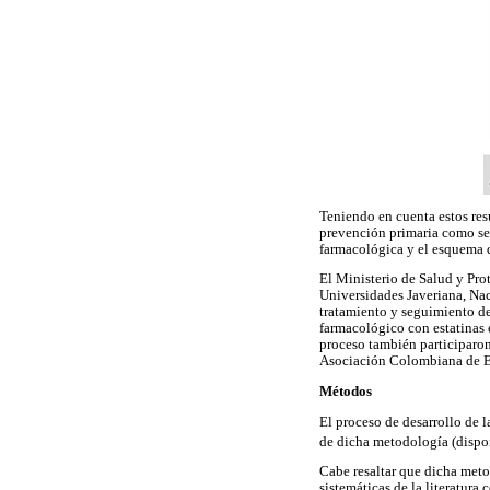
Teniendo en cuenta estos resu
prevención primaria como sec
farmacológica y el esquema 
El Ministerio de Salud y Pro
Universidades Javeriana, Nac
tratamiento y seguimiento de
farmacológico con estatinas e
proceso también participaro
Asociación Colombiana de E
Métodos
El proceso de desarrollo de l
de dicha metodología (dispon
Cabe resaltar que dicha meto
sistemáticas de la literatura