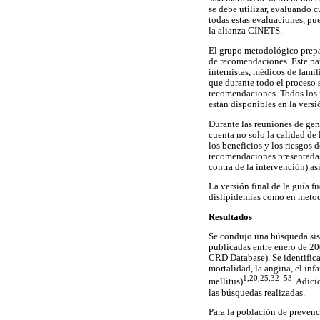
se debe utilizar, evaluando c
todas estas evaluaciones, pu
la alianza CINETS.
El grupo metodológico prepar
de recomendaciones. Este pan
internistas, médicos de famili
que durante todo el proceso 
recomendaciones. Todos los i
están disponibles en la versi
Durante las reuniones de ge
cuenta no solo la calidad de 
los beneficios y los riesgos 
recomendaciones presentadas m
contra de la intervención) as
La versión final de la guía f
dislipidemias como en metodo
Resultados
Se condujo una búsqueda sist
publicadas entre enero de 2
CRD Database). Se identifica
mortalidad, la angina, el infa
1,20,25,32–53
mellitus)
. Adici
las búsquedas realizadas.
Para la población de prevenc