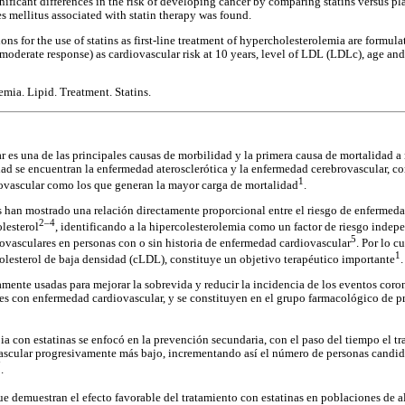
gnificant differences in the risk of developing cancer by comparing statins versus p
tes mellitus associated with statin therapy was found.
s for the use of statins as first-line treatment of hypercholesterolemia are formulat
 moderate response) as cardiovascular risk at 10 years, level of LDL (LDLc), age an
mia. Lipid. Treatment. Statins.
 es una de las principales causas de morbilidad y la primera causa de mortalidad a
dad se encuentran la enfermedad aterosclerótica y la enfermedad cerebrovascular, co
1
rovascular como los que generan la mayor carga de mortalidad
.
 han mostrado una relación directamente proporcional entre el riesgo de enfermeda
2–4
lesterol
, identificando a la hipercolesterolemia como un factor de riesgo indep
5
rovasculares en personas con o sin historia de enfermedad cardiovascular
. Por lo c
1
colesterol de baja densidad (cLDL), constituye un objetivo terapéutico importante
.
amente usadas para mejorar la sobrevida y reducir la incidencia de los eventos coro
es con enfermedad cardiovascular, y se constituyen en el grupo farmacológico de pr
ia con estatinas se enfocó en la prevención secundaria, con el paso del tiempo el t
ascular progresivamente más bajo, incrementando así el número de personas candid
7
.
ue demuestran el efecto favorable del tratamiento con estatinas en poblaciones de a