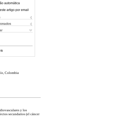
ão automática
este artigo por email
s
cionados
ar
nk
dío, Colombia
rdiovasculares y los
fectos secundarios (el cáncer