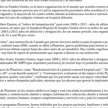
 que sus fortalezas no son sólo temas científicos y de mercadeo.
rales en Estados Unidos, es la única organización en el mundo que acredita centros 
e tras un riguroso proceso por el cual la organización postulante debe acreditar el
esignados, la mayoría de los cuales exhibe además acreditaciones locales e internac
 ante los ojos de cualquier visitante un hospital diferente.
Albert Einsten, el “índice de humanización” pasó entre 2009 y 2011 - años de afili
 puntos, en tanto que el
Stamford Hospital
de Estados Unidos elevó su índice de sat
re 2003 a 2013, años de afiliación y designación. En ese mismo período, esta organ
 de 32 a casi 90 por ciento.
strie”, una institución de Canadá que provee servicios médicos para recuperar a p
, enfrentó hasta 2006, cuando se afilió a Planetree, graves problemas para retener a 
ervicios debían esperar hasta dos años antes de ser atendidos. Hoy exhibe orgullo
na lista de espera de profesionales que aspiran a laborar en esa institución.
New Jersey, Estados Unidos, logró entre 2008 y 2013 -años de afiliación y designac
andarizadas HCAHPS (que responden pacientes), de niveles bajo el promedio nacion
acto de Planetree, como “Randomized trial of a patient-centered hospital unit”, “Do
 off?: a cost-benefit analysis” y “A retrospective evaluation of the impact of the P
 person quality outcomes”, confirman que los pacientes sanan con mayor velocidad 
stos y menos demandas judiciales, mientras que los ahorros que genera la implemen
.
 de Planetree en los centros médicos es larga y está vinculada invariablemente a los
mana y comunicación, familia y amigos, información y educación, diseño y entorno
lidad, contacto humano, terapias complementarias y servicios con y para la comunid
os programas Planetree, fueron definidos por los propios pacientes, familiares y tra