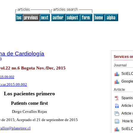
na de Cardiología
Services 
3
Journal
vol.22 no.6 Bogota Nov./Dec, 2015
SciELO
2015.09.002
Google
rccar.2015.09.002
Article
Los pacientes primero
Spanis
Patients come first
Article
Diego Cevallos Rojas
Article
e de 2015; Aceptado el 21 de septiembre de 2015
How to 
vallos@planetree.cl
SciELO