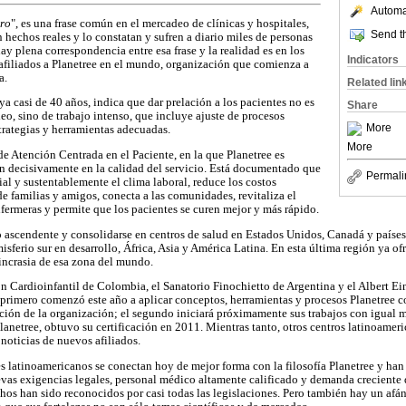
Automat
ero
", es una frase común en el mercadeo de clínicas y hospitales,
Send th
 hechos reales y lo constatan y sufren a diario miles de personas
ay plena correspondencia entre esa frase y la realidad es en los
Indicators
afiliados a Planetree en el mundo, organización que comienza a
a.
Related lin
ya casi de 40 años, indica que dar prelación a los pacientes no es
Share
o, sino de trabajo intenso, que incluye ajuste de procesos
More
trategias y herramientas adecuadas.
More
de Atención Centrada en el Paciente, en la que Planetree es
an decisivamente en la calidad del servicio. Está documentado que
Permali
al y sustentablemente el clima laboral, reduce los costos
e familias y amigos, conecta a las comunidades, revitaliza el
ermeras y permite que los pacientes se curen mejor y más rápido.
 ascendente y consolidarse en centros de salud en Estados Unidos, Canadá y países
misferio sur en desarrollo, África, Asia y América Latina. En esta última región ya of
sincrasia de esa zona del mundo.
 Cardioinfantil de Colombia, el Sanatorio Finochietto de Argentina y el Albert Ein
l primero comenzó este año a aplicar conceptos, herramientas y procesos Planetree c
ción de la organización; el segundo iniciará próximamente sus trabajos con igual mi
anetree, obtuvo su certificación en 2011. Mientras tanto, otros centros latinoamer
noticias de nuevos afiliados.
s latinoamericanos se conectan hoy de mejor forma con la filosofía Planetree y han
vas exigencias legales, personal médico altamente calificado y demanda creciente d
chos han sido reconocidos por casi todas las legislaciones. Pero también hay un afán