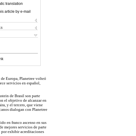
ic translation
is article by e-mail
ks
nk
 de Europa, Planetree volteó
rece servicios en español,
stein de Brasil son parte
on el objetivo de alcanzar en
ra, y el tercero, que viene
icanos dialogan con Planetree
 ido en franco ascenso en sus
e mejores servicios de parte
 por exhibir acreditaciones