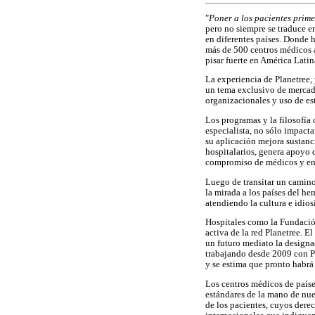
"
Poner a los pacientes prim
pero no siempre se traduce en
en diferentes países. Donde h
más de 500 centros médicos 
pisar fuerte en América Latin
La experiencia de Planetree, 
un tema exclusivo de mercade
organizacionales y uso de es
Los programas y la filosofía 
especialista, no sólo impact
su aplicación mejora sustanci
hospitalarios, genera apoyo d
compromiso de médicos y enf
Luego de transitar un camino
la mirada a los países del he
atendiendo la cultura e idio
Hospitales como la Fundación
activa de la red Planetree. E
un futuro mediato la designa
trabajando desde 2009 con Pl
y se estima que pronto habrá 
Los centros médicos de paíse
estándares de la mano de nue
de los pacientes, cuyos dere