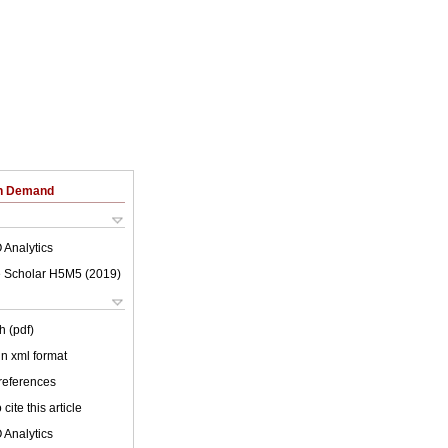
on Demand
 Analytics
 Scholar H5M5 (
2019
)
h (pdf)
 in xml format
 references
cite this article
 Analytics