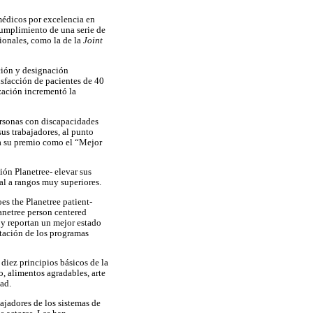
médicos por excelencia en
 cumplimiento de una serie de
ionales, como la de la
Joint
ación y designación
isfacción de pacientes de 40
ización incrementó la
ersonas con discapacidades
sus trabajadores, al punto
sa su premio como el “Mejor
ión Planetree- elevar sus
al a rangos muy superiores.
es the Planetree patient-
lanetree person centered
y reportan un mejor estado
tación de los programas
 diez principios básicos de la
, alimentos agradables, arte
ad.
bajadores de los sistemas de