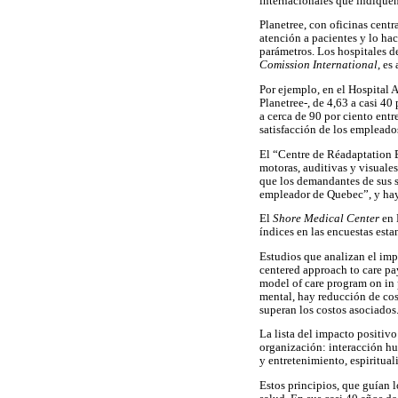
internacionales que indiquen
Planetree, con oficinas cent
atención a pacientes y lo hac
parámetros. Los hospitales d
Comission International
, es
Por ejemplo, en el Hospital 
Planetree-, de 4,63 a casi 40
a cerca de 90 por ciento ent
satisfacción de los empleados
El “Centre de Réadaptation E
motoras, auditivas y visuales
que los demandantes de sus s
empleador de Quebec”, y hay u
El
Shore Medical Center
en 
índices en las encuestas est
Estudios que analizan el imp
centered approach to care pay
model of care program on in
mental, hay reducción de co
superan los costos asociados
La lista del impacto positivo
organización: interacción hu
y entretenimiento, espiritua
Estos principios, que guían l