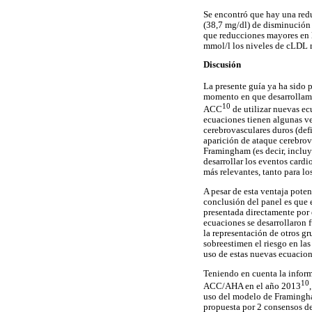
Se encontró que hay una red
(38,7 mg/dl) de disminución 
que reducciones mayores en l
mmol/l los niveles de cLDL 
Discusión
La presente guía ya ha sido
momento en que desarrollamo
10
ACC
de utilizar nuevas ec
ecuaciones tienen algunas ven
cerebrovasculares duros (defi
aparición de ataque cerebrova
Framingham (es decir, incluy
desarrollar los eventos card
más relevantes, tanto para l
A pesar de esta ventaja poten
conclusión del panel es que e
presentada directamente por 
ecuaciones se desarrollaron
la representación de otros g
sobreestimen el riesgo en la
uso de estas nuevas ecuacione
Teniendo en cuenta la inform
10
ACC/AHA en el año 2013
uso del modelo de Framingham
propuesta por 2 consensos de