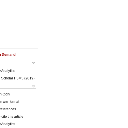
on Demand
 Analytics
 Scholar H5M5 (
2019
)
h (pdf)
 in xml format
 references
cite this article
 Analytics