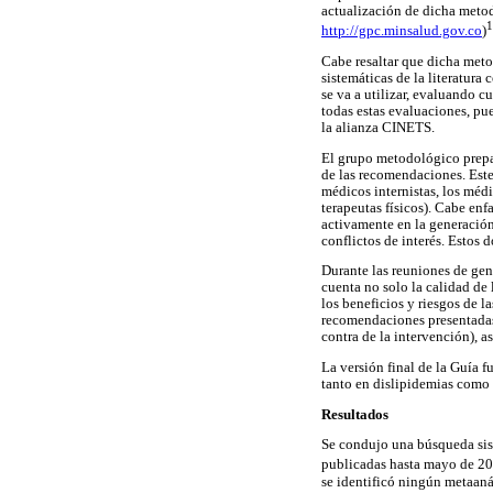
actualización de dicha metod
1
http://gpc.minsalud.gov.co
)
Cabe resaltar que dicha meto
sistemáticas de la literatura
se va a utilizar, evaluando c
todas estas evaluaciones, pu
la alianza CINETS.
El grupo metodológico prepar
de las recomendaciones. Este
médicos internistas, los médi
terapeutas físicos). Cabe enf
activamente en la generación
conflictos de interés. Estos 
Durante las reuniones de ge
cuenta no solo la calidad de 
los beneficios y riesgos de l
recomendaciones presentadas m
contra de la intervención), a
La versión final de la Guía f
tanto en dislipidemias como 
Resultados
Se condujo una búsqueda sist
publicadas hasta mayo de 20
se identificó ningún metaanál