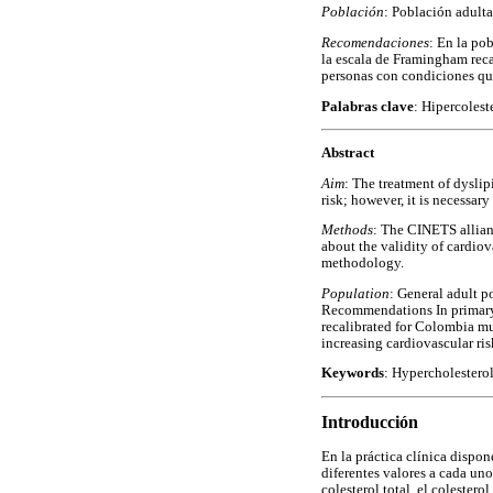
Población
: Población adulta
Recomendaciones
: En la po
la escala de Framingham reca
personas con condiciones qu
Palabras clave
: Hipercolest
Abstract
Aim
: The treatment of dyslip
risk; however, it is necessa
Methods
: The CINETS allian
about the validity of cardi
methodology.
Population
: General adult p
Recommendations In primary 
recalibrated for Colombia mu
increasing cardiovascular ri
Keywords
: Hypercholesterol
Introducción
En la práctica clínica dispo
diferentes valores a cada uno 
colesterol total, el colester