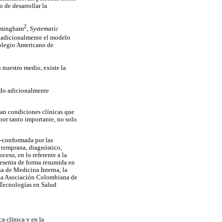
 de desarrollar la
2
ramingham
,
Systematic
ar adicionalmente el modelo
legio Americano de
 nuestro medio, existe la
ndo adicionalmente
tan condiciones clínicas que
por tanto importante, no solo
 -conformada por las
 temprana, diagnóstico,
ceso, en lo referente a la
resenta de forma resumida en
a de Medicina Interna, la
la Asociación Colombiana de
 Tecnologías en Salud
a clínica y en la