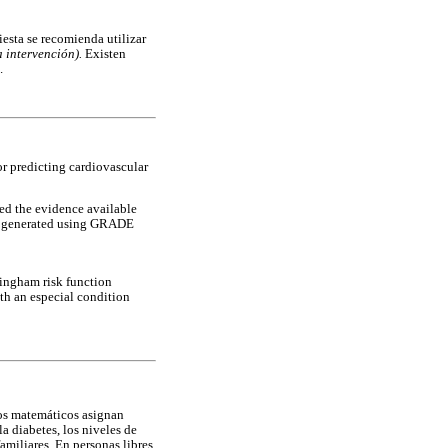
esta se recomienda utilizar
 intervención).
Existen
.
or predicting cardiovascular
ed the evidence available
re generated using GRADE
mingham risk function
th an especial condition
os matemáticos asignan
la diabetes, los niveles de
familiares. En personas libres