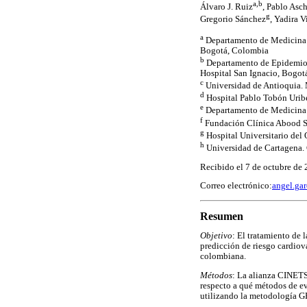
a,b
Álvaro J. Ruiz
, Pablo Asc
g
Gregorio Sánchez
, Yadira V
a
Departamento de Medicina In
Bogotá, Colombia
b
Departamento de Epidemiolo
Hospital San Ignacio, Bogot
c
Universidad de Antioquia.
d
Hospital Pablo Tobón Urib
e
Departamento de Medicina 
f
Fundación Clínica Abood S
g
Hospital Universitario del
h
Universidad de Cartagena.
Recibido el 7 de octubre de 
Correo electrónico:
angel.ga
Resumen
Objetivo
: El tratamiento de 
predicción de riesgo cardiova
colombiana.
Métodos
: La alianza CINETS
respecto a qué métodos de e
utilizando la metodología 