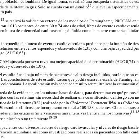
la población colombiana. De igual forma, se realizó una búsqueda sistemática de e
12
 de la literatura gris. Solo se cuenta con un estudio
que evalúa específicamente l
ro país.
12
.
se realizó la validación externa de los modelos de Framingham y PROCAM en un
on 1.013 pacientes, de entre 30 y 74 años de edad, libres de eventos cardiovascular
 en busca de enfermedad cardiovascular, definida como la muerte coronaria, el infar
e intermedio el número de eventos cardiovasculares predichos por la función de r
relación entre eventos esperados y observados de 1,31), con una baja capacidad para
esgo (AUC 0,65).
CAM ajustada por sexo tuvo una mejor capacidad de discriminación (AUC 0,74), c
rados y observados de 1,07).
 estudio fue el bajo número de pacientes de alto riesgo incluidos, por lo que no es
. Las conclusiones de este estudio fueron que podría usarse la escala de Framingha
n colombiana. La recalibración más adecuada resultó ser multiplicar la estimación o
eda de la evidencia, en las mismas bases de datos, para determinar en qué grupos d
ico con las estatinas, sin necesidad de realizar una cuantificación del riesgo con m
tica de la literatura (RSL) realizada por la
Cholesterol Treatment Trialists Collabor
6 estudios clínicos que incorporaron en total a 169.138 pacientes. Cinco de esos 
14-1
adas en las estatinas (intervenciones más intensivas frente a menos intensivas)
19-39
te a placebo o no tratamiento
.
 pacientes con diversos factores de riesgo cardiovascular y niveles de riesgo basale
ención secundaria, así como investigaciones realizadas en pacientes con falla cardia
us.