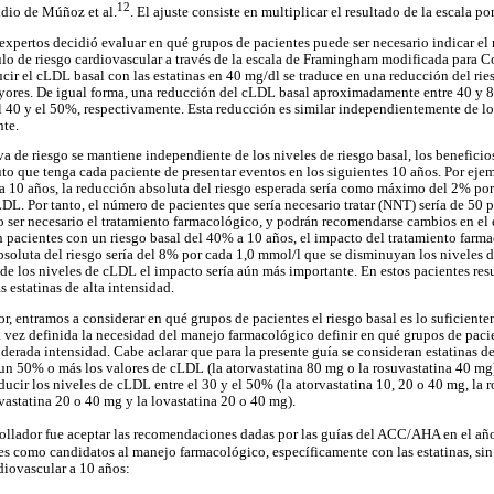
12
udio de Múñoz et al.
. El ajuste consiste en multiplicar el resultado de la escala po
expertos decidió evaluar en qué grupos de pacientes puede ser necesario indicar e
culo de riesgo cardiovascular a través de la escala de Framingham modificada para 
ucir el cLDL basal con las estatinas en 40 mg/dl se traduce en una reducción del rie
yores. De igual forma, una reducción del cLDL basal aproximadamente entre 40 y 8
l 40 y el 50%, respectivamente. Esta reducción es similar independientemente de los
nte.
a de riesgo se mantiene independiente de los niveles de riesgo basal, los beneficios
to que tenga cada paciente de presentar eventos en los siguientes 10 años. Por eje
 a 10 años, la reducción absoluta del riesgo esperada sería como máximo del 2% po
DL. Por tanto, el número de pacientes que sería necesario tratar (NNT) sería de 50 p
 ser necesario el tratamiento farmacológico, y podrán recomendarse cambios en el es
 en pacientes con un riesgo basal del 40% a 10 años, el impacto del tratamiento far
bsoluta del riesgo sería del 8% por cada 1,0 mmol/l que se disminuyan los niveles 
e los niveles de cLDL el impacto sería aún más importante. En estos pacientes resul
 estatinas de alta intensidad.
r, entramos a considerar en qué grupos de pacientes el riesgo basal es lo suficientem
vez definida la necesidad del manejo farmacológico definir en qué grupos de pacient
oderada intensidad. Cabe aclarar que para la presente guía se consideran estatinas d
un 50% o más los valores de cLDL (la atorvastatina 80 mg o la rosuvastatina 40 mg
ucir los niveles de cLDL entre el 30 y el 50% (la atorvastatina 10, 20 o 40 mg, la 
vastatina 20 o 40 mg y la lovastatina 20 o 40 mg).
rollador fue aceptar las recomendaciones dadas por las guías del ACC/AHA en el a
es como candidatos al manejo farmacológico, específicamente con las estatinas, si
diovascular a 10 años: