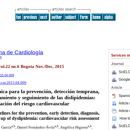
na de Cardiología
Services 
3
Journal
vol.22 no.6 Bogota Nov./Dec, 2015
SciELO
2015.04.009
Google
rccar.2015.04.009
Article
ínica para la prevención, detección temprana,
Spanis
amiento y seguimiento de las dislipidemias:
ación del riesgo cardiovascular
Article
Article
elines for the prevention, early detection, diagnosis,
up of dyslipidemia: cardiovascular risk assessment
How to 
SciELO
a,b
a,b
a,b
. García
, Daniel Fernández-Ávila
, Angélica Higuera
,