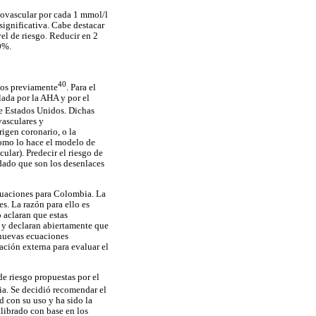
iovascular por cada 1 mmol/l
significativa. Cabe destacar
el de riesgo. Reducir en 2
0%.
40
dos previamente
. Para el
ada por la AHA y por el
de Estados Unidos. Dichas
vasculares y
rigen coronario, o la
 como lo hace el modelo de
ular). Predecir el riesgo de
 dado que son los desenlaces
 ecuaciones para Colombia. La
s. La razón para ello es
 aclaran que estas
 y declaran abiertamente que
 nuevas ecuaciones
ación externa para evaluar el
e riesgo propuestas por el
ia. Se decidió recomendar el
 con su uso y ha sido la
librado con base en los