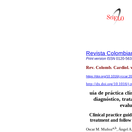
Revista Colombia
Print version
ISSN
0120-563
Rev. Colomb. Cardiol. 
https://doi.org/10.1016/j.rccar.
http://dx.doi.org/10.1016/j.
uía de práctica cl
diagnóstico, trat
evalu
Clinical practice guid
treatment and follow 
a,b
Oscar M. Muñoz
, Ángel A