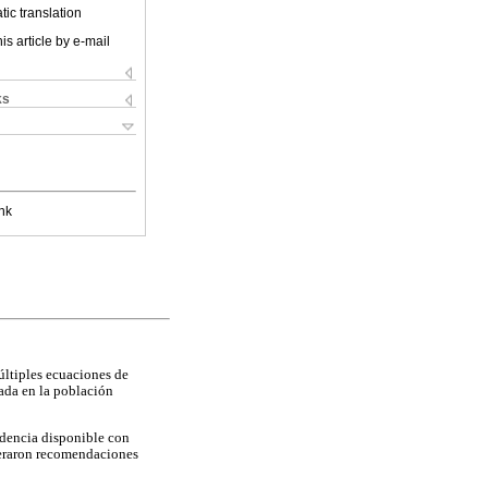
ic translation
is article by e-mail
ks
nk
múltiples ecuaciones de
zada en la población
idencia disponible con
neraron recomendaciones