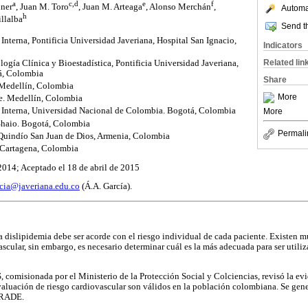
a
c,d
e
f
hner
, Juan M. Toro
, Juan M. Arteaga
, Alonso Merchán
,
Automat
h
illalba
Send th
terna, Pontificia Universidad Javeriana, Hospital San Ignacio,
Indicators
Related lin
gía Clínica y Bioestadística, Pontificia Universidad Javeriana,
á, Colombia
Share
 Medellín, Colombia
More
e. Medellín, Colombia
Interna, Universidad Nacional de Colombia. Bogotá, Colombia
More
haio. Bogotá, Colombia
Permali
 Quindío San Juan de Dios, Armenia, Colombia
 Cartagena, Colombia
2014; Aceptado el 18 de abril de 2015
rcia@javeriana.edu.co
(Á.A. García).
la dislipidemia debe ser acorde con el riesgo individual de cada paciente. Existen 
scular, sin embargo, es necesario determinar cuál es la más adecuada para ser utili
, comisionada por el Ministerio de la Protección Social y Colciencias, revisó la ev
valuación de riesgo cardiovascular son válidos en la población colombiana. Se ge
GRADE.