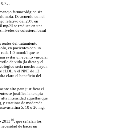
r 0,75.
l manejo farmacológico sin
Colombia. De acuerdo con el
sgo relativo del 20% en
0 mg/dl se traduce en una
 niveles de colesterol basal
 reales del tratamiento
mplo, en pacientes con un
r cada 1,0 mmol/l que se
ara evitar un evento vascular
tilo de vida (la dieta y el
macológico sería mucho mayor.
de cLDL, y el NNT de 12.
ta claro el beneficio del
ente alto para justificar el
es se justifica la terapia
e alta intensidad aquellas que
), y estatinas de moderada
rosuvastatina 5, 10 o 20 mg,
10
ño 2013
, que señalan los
n necesidad de hacer un