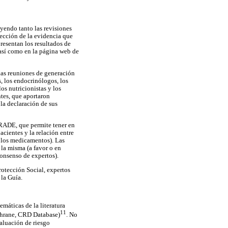
yendo tanto las revisiones
lección de la evidencia que
presentan los resultados de
 así como en la página web de
las reuniones de generación
, los endocrinólogos, los
os nutricionistas y los
ntes, que aportaron
la declaración de sus
GRADE, que permite tener en
acientes y la relación entre
 y los medicamentos). Las
 la misma (a favor o en
consenso de expertos).
rotección Social, expertos
 la Guía.
temáticas de la literatura
11
chrane, CRD Database)
. No
valuación de riesgo