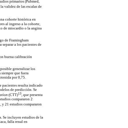
studios primarios (Pubmed,
a validez de las escalas de
a cohorte histórica en
es al ingreso a la cohorte,
to de miocardio o la angina
iesgo de Framingham
 separar a los pacientes de
on buena calibración
 posible generalizar los
m siempre que fuera
btenida por 0,75.
e pacientes resulta indicado
odelos de predicción. Se
13
ation
(CTT)
, que presenta
estudios compararon 2
8
, y 21 estudios compararon
s. Se incluyen estudios de la
ca, falla renal en