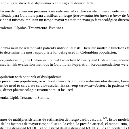
 con diagnóstico de dislipidemia o en riesgo de desarrollarla.
blación de prevención primaria o sin enfermedad cardiovascular clínicamente manifi
librada para Colombia para clasificar el riesgo
(Recomendación fuerte a favor de la
e por sí mismas implican un riesgo mayor y ameritan manejo farmacológico directo
erolemia. Lípidos. Tratamiento. Estatinas.
idemia must be related with patient's individual risk. There are multiple functions f
ry to determine the most appropriate for being used in Colombian population.
ce, endorsed by the Colombian Social Protection Ministry and Colciencias, review
ovascular risk evaluation methods in Colombian Population. Recommendations we
opulation with or at risk of dyslipidemia.
prevention population, or without clinically evident cardiovascular disease, Fra
st be used to calculate cardiovascular risk
(Strong recommendation).
In patients wi
sk, direct pharmacologic treatment must be used.
emia. Lipid. Treatment. Statins.
1-9
nemos de múltiples sistemas de estimación de riesgo cardiovascular
. Estos model
de los factores de mayor riesgo: el sexo, la edad, la presión arterial, el tabaquismo, 
ol de baja densidad (cLDL), el colesterol de alta densidad (cHDL) y los antecedentes 