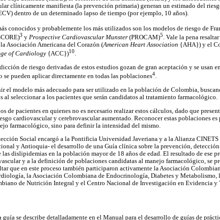
lar clínicamente manifiesta (la prevención primaria) generan un estimado del riesgo
ECV) dentro de un determinado lapso de tiempo (por ejemplo, 10 años).
ás conocidos y probablemente los más utilizados son los modelos de riesgo de F
3
5
SCORE)
y
Prospective Cardiovascular Munster
(PROCAM)
. Vale la pena resalt
 la Asociación Americana del Corazón (
American Heart Association
{AHA}) y el Co
10
ge of Cardiology
{ACC})
.
edicción de riesgo derivadas de estos estudios gozan de gran aceptación y se usan en
4
 se pueden aplicar directamente en todas las poblaciones
.
inir el modelo más adecuado para ser utilizado en la población de Colombia, busca
os al seleccionar a los pacientes que serán candidatos al tratamiento farmacológico.
s de pacientes en quienes no es necesario realizar estos cálculos, dado que presen
iesgo cardiovascular y cerebrovascular aumentado. Reconocer estas poblaciones es 
nejo farmacológico, sino para definir la intensidad del mismo.
tección Social encargó a la Pontificia Universidad Javeriana y a la Alianza CINETS
ional y Antioquia- el desarrollo de una Guía clínica sobre la prevención, detección
las dislipidemias en la población mayor de 18 años de edad. El resultado de ese pro
vascular y a la definición de poblaciones candidatas al manejo farmacológico, se p
saltar que en este proceso también participaron activamente la Asociación Colombian
diología, la Asociación Colombiana de Endocrinología, Diabetes y Metabolismo, 
mbiano de Nutrición Integral y el Centro Nacional de Investigación en Evidencia y
a guía se describe detalladamente en el Manual para el desarrollo de guías de práctic