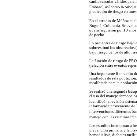
cardiovascular válidos para 
Embase), así como la búsqueda
predicción de riesgo en nuest
En el estudio de Múñoz et al
Bogotá, Colombia. Se evaluar
que se siguieron por 10 años
de pecho.
En pacientes de riesgo bajo 
sobreestimó los observados (
bajo riesgo de los de alto ri
La función de riesgo de PRO
(relación entre eventos espe
Una importante limitación del
resultados de esta población
recalibrada para la població
Se realizó una segunda búsqu
el uso del manejo farmacológ
identificó la revisión sistemá
información proveniente de 2
intervenciones diferentes bas
manejo con las estatinas fren
Los estudios incorporan a los
prevención primaria y la prev
hemodiálisis, diabetes mellit