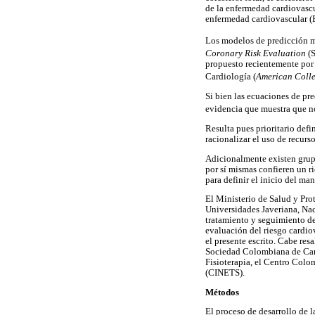
de la enfermedad cardiovascu
enfermedad cardiovascular (
Los modelos de predicción m
Coronary Risk Evaluation
(
propuesto recientemente por
Cardiología (
American Colle
Si bien las ecuaciones de pr
evidencia que muestra que no
Resulta pues prioritario def
racionalizar el uso de recurs
Adicionalmente existen grupo
por sí mismas confieren un r
para definir el inicio del ma
El Ministerio de Salud y Pro
Universidades Javeriana, Nac
tratamiento y seguimiento de 
evaluación del riesgo cardio
el presente escrito. Cabe re
Sociedad Colombiana de Car
Fisioterapia, el Centro Colo
(CINETS).
Métodos
El proceso de desarrollo de l