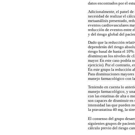
datos encontrados por el est
Adicionalmente, el panel de 
necesidad de realizar el cál
metaanálisis presentado, red
eventos cardiovasculares ma
reducción de eventos entre e
y del riesgo global del pacie
Dado que la reducción relativ
dependerán del riesgo absolu
riesgo basal de hasta el 10%
disminuyan los niveles de cL
mayor. En este caso podría no
ejercicio). Por el contrario,
En este grupo la reducción a
Para disminuciones mayores d
manejo farmacológico con las
Teniendo en cuenta lo anterio
manejo farmacológico, y una 
con las estatinas de alta o m
son capaces de disminuir en 
intensidad las que pueden red
la pravastatina 40 mg, la sim
El consenso del grupo desar
siguientes grupos de pacient
cálculo previo del riesgo car