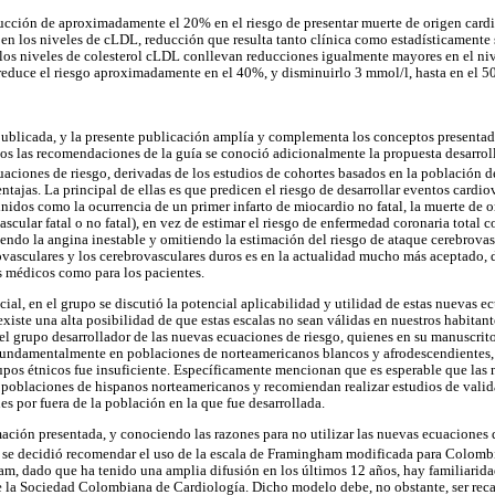
ucción de aproximadamente el 20% en el riesgo de presentar muerte de origen card
en los niveles de cLDL, reducción que resulta tanto clínica como estadísticamente 
os niveles de colesterol cLDL conllevan reducciones igualmente mayores en el niv
reduce el riesgo aproximadamente en el 40%, y disminuirlo 3 mmol/l, hasta en el 5
 publicada, y la presente publicación amplía y complementa los conceptos presenta
s las recomendaciones de la guía se conoció adicionalmente la propuesta desarroll
uaciones de riesgo, derivadas de los estudios de cohortes basados en la población 
tajas. La principal de ellas es que predicen el riesgo de desarrollar eventos cardio
nidos como la ocurrencia de un primer infarto de miocardio no fatal, la muerte de o
scular fatal o no fatal), en vez de estimar el riesgo de enfermedad coronaria total
endo la angina inestable y omitiendo la estimación del riesgo de ataque cerebrovasc
iovasculares y los cerebrovasculares duros es en la actualidad mucho más aceptado,
os médicos como para los pacientes.
cial, en el grupo se discutió la potencial aplicabilidad y utilidad de estas nuevas
xiste una alta posibilidad de que estas escalas no sean válidas en nuestros habitante
el grupo desarrollador de las nuevas ecuaciones de riesgo, quienes en su manuscrito
 fundamentalmente en poblaciones de norteamericanos blancos y afrodescendientes,
rupos étnicos fue insuficiente. Específicamente mencionan que es esperable que las
s poblaciones de hispanos norteamericanos y recomiendan realizar estudios de valid
s por fuera de la población en la que fue desarrollada.
ación presentada, y conociendo las razones para no utilizar las nuevas ecuaciones d
, se decidió recomendar el uso de la escala de Framingham modificada para Colomb
, dado que ha tenido una amplia difusión en los últimos 12 años, hay familiaridad
 la Sociedad Colombiana de Cardiología. Dicho modelo debe, no obstante, ser reca