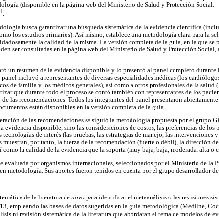
ología (disponible en la página web del Ministerio de Salud y Protección Social:
1
.
dología busca garantizar una búsqueda sistemática de la evidencia científica (inclu
 como los estudios primarios). Así mismo, establece una metodología clara para la se
uidadosamente la calidad de la misma. La versión completa de la guía, en la que se 
eden ser consultadas en la página web del Ministerio de Salud y Protección Social,
ó un resumen de la evidencia disponible y lo presentó al panel completo durante 
 panel incluyó a representantes de diversas especialidades médicas (los cardiólogos
cos de familia y los médicos generales), así como a otros profesionales de la salud (l
atizar que durante todo el proceso se contó también con representantes de los pacie
 de las recomendaciones. Todos los integrantes del panel presentaron abiertamente 
documentos están disponibles en la versión completa de la guía.
neración de las recomendaciones se siguió la metodología propuesta por el grupo 
la evidencia disponible, sino las consideraciones de costos, las preferencias de los p
as tecnologías de interés (las pruebas, las estrategias de manejo, las intervenciones
uestran, por tanto, la fuerza de la recomendación (fuerte o débil), la dirección de
sí como la calidad de la evidencia que la soporta (muy baja, baja, moderada, alta o 
ue evaluada por organismos internacionales, seleccionados por el Ministerio de la P
en metodología. Sus aportes fueron tenidos en cuenta por el grupo desarrollador de
emática de la literatura de
novo
para identificar el metaanálisis o las revisiones sis
13, empleando las bases de datos sugeridas en la guía metodológica (Medline, Co
isis ni revisión sistemática de la literatura que abordaran el tema de modelos de e