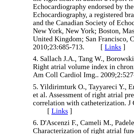
Echocardiography endorsed by the
Echocardiography, a registered br
and the Canadian Society of Echo
New York, New York; Boston, Mass
United Kingdom; San Francisco, Ca
2010;23:685-713. [
Links
]
4. Sallach J.A., Tang W., Borowski 
Right atrial volume index in chroni
Am Coll Cardiol Img.. 2009;2:
5. Yildirimturk O., Tayyareci Y., E
et al. Assessment of right atrial p
correlation with catheterization. J
[
Links
]
6. D'Ascenzi F., Cameli M., Padelett
Characterization of right atrial fu