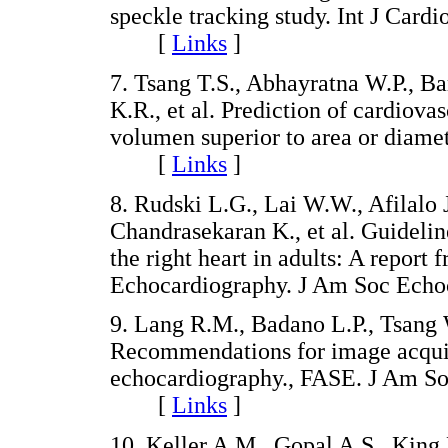
speckle tracking study. Int J Card
[
Links
]
7. Tsang T.S., Abhayratna W.P., Ba
K.R., et al. Prediction of cardiovas
volumen superior to area or diame
[
Links
]
8. Rudski L.G., Lai W.W., Afilalo
Chandrasekaran K., et al. Guidelin
the right heart in adults: A report
Echocardiography. J Am Soc Ech
9. Lang R.M., Badano L.P., Tsang 
Recommendations for image acquis
echocardiography., FASE. J Am So
[
Links
]
10. Keller A.M., Gopal A.S., King 