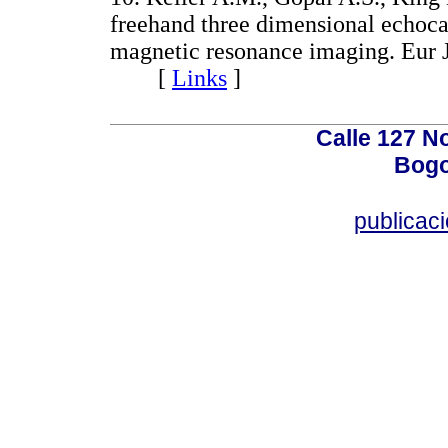
freehand three dimensional echoca
magnetic resonance imaging. Eur J
[
Links
]
Calle 127 N
Bogo
publicac