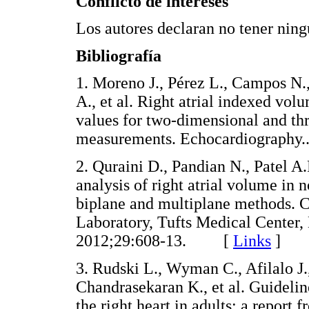
Conflicto de intereses
Los autores declaran no tener ningú
Bibliografía
1. Moreno J., Pérez L., Campos N.,
A., et al. Right atrial indexed vol
values for two-dimensional and th
measurements. Echocardiograph
2. Quraini D., Pandian N., Patel 
analysis of right atrial volume in
biplane and multiplane methods.
Laboratory, Tufts Medical Center,
2012;29:608-13. [
Links
]
3. Rudski L., Wyman C., Afilalo J
Chandrasekaran K., et al. Guidelin
the right heart in adults: a report