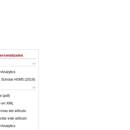
Personalizados
 Analytics
 Scholar H5M5 (
2019
)
l (pdf)
lo en XML
cias del artículo
itar este artículo
 Analytics