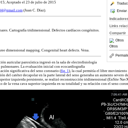
015; Aceptado el 23 de julio de 2015
Traduc
234@gmail.com
(Juan C. Díaz).
Enviar 
Indicadore
Links rela
res. Cartografía tridimensional. Defectos cardíacos congénitos.
Compartir
Otros
Otros
hree dimensional mapping. Congenital heart defects. Vena.
Permali
ión auricular paroxística ingresó en la sala de electrofisiología
 pulmonares. La evaluación inicial con ecocardiografía
tación significativa del seno coronario (
fig. 1
), la cual permitía el libre movimiento 
ión del catéter decapolar en la parte lateral del seno generaba un aumento severo de
perior izquierda persistente, se realizó reconstrucción tridimensional (EnSite Nav
to de la vena cava superior izquierda en su totalidad y su relación con el seno coron