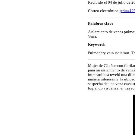
Recibido el 04 de julio de 2
Correo electrónico:
jcdiaz1
Palabras clave
Aislamiento de venas pulmona
Vena.
Keywords
Pulmonary vein isolation. T
Mujer de 72 años con fibrilac
para un aislamiento de venas
intracardíaca reveló una dila
manera interesante, la ubicac
sospecha de una vena cava su
logrando visualizar el trayec