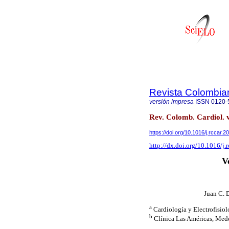
Revista Colombia
versión impresa
ISSN
0120-
Rev. Colomb. Cardiol. 
https://doi.org/10.1016/j.rccar.
http://dx.doi.org/10.1016/j.
V
Juan C. 
a
Cardiología y Electrofisio
b
Clínica Las Américas, Med