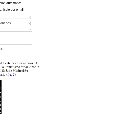
ción automática
articulo por email
s
cionados
nk
del catéter en su interior. De
l automatismo atrial. Ante la
X, St Jude Medical®)
ario (
fig. 2
).