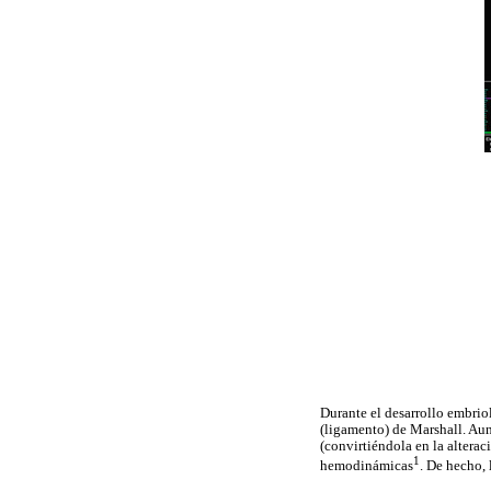
Durante el desarrollo embrio
(ligamento) de Marshall. Au
(convirtiéndola en la altera
1
hemodinámicas
. De hecho,