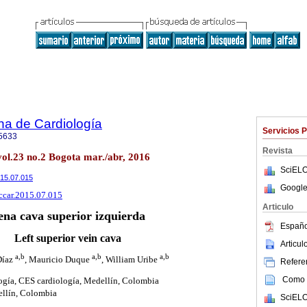
na de Cardiología
Servicios 
5633
Revista
vol.23 no.2 Bogota mar./abr, 2016
SciELO
2015.07.015
Google
rccar.2015.07.015
Articulo
ena cava superior izquierda
Españo
Left superior vein cava
Articu
a,b
a,b
a,b
Díaz
, Mauricio Duque
, William Uribe
Referen
Como c
logía, CES cardiología, Medellín, Colombia
ellín, Colombia
SciELO