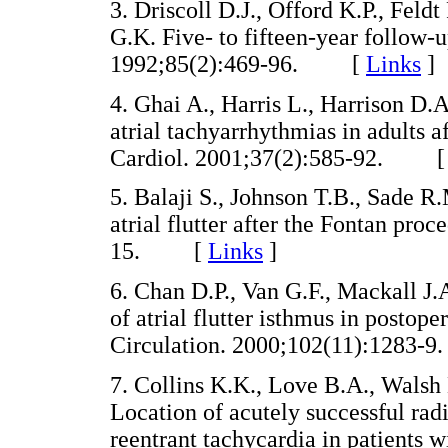
3. Driscoll D.J., Offord K.P., Feldt
G.K. Five- to fifteen-year follow-u
1992;85(2):469-96. [
Links
]
4. Ghai A., Harris L., Harrison D.
atrial tachyarrhythmias in adults a
Cardiol. 2001;37(2):585-92. 
5. Balaji S., Johnson T.B., Sade R
atrial flutter after the Fontan pro
15. [
Links
]
6. Chan D.P., Van G.F., Mackall J
of atrial flutter isthmus in postope
Circulation. 2000;102(11):128
7. Collins K.K., Love B.A., Walsh 
Location of acutely successful radi
reentrant tachycardia in patients w