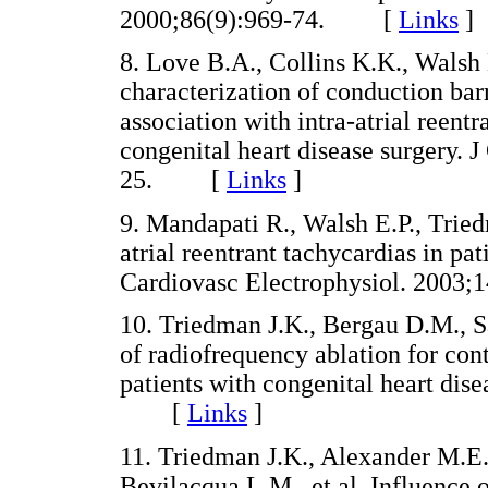
2000;86(9):969-74. [
Links
]
8. Love B.A., Collins K.K., Walsh
characterization of conduction barr
association with intra-atrial reentr
congenital heart disease surgery. 
25. [
Links
]
9. Mandapati R., Walsh E.P., Tried
atrial reentrant tachycardias in pat
Cardiovasc Electrophysiol. 200
10. Triedman J.K., Bergau D.M., Sa
of radiofrequency ablation for contr
patients with congenital heart dis
[
Links
]
11. Triedman J.K., Alexander M.E.,
Bevilacqua L.M., et al. Influence o