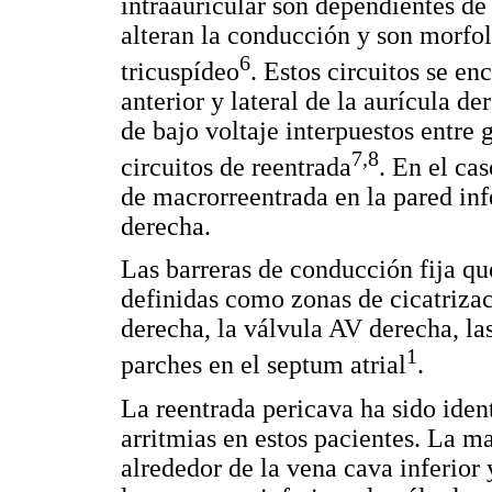
intraauricular son dependientes de
alteran la conducción y son morfo
6
tricuspídeo
. Estos circuitos se e
anterior y lateral de la aurícula 
de bajo voltaje interpuestos entre 
7,8
circuitos de reentrada
. En el ca
de macrorreentrada en la pared infer
derecha.
Las barreras de conducción fija que
definidas como zonas de cicatrizaci
derecha, la válvula AV derecha, la
1
parches en el septum atrial
.
La reentrada pericava ha sido ide
arritmias en estos pacientes. La ma
alrededor de la vena cava inferior 