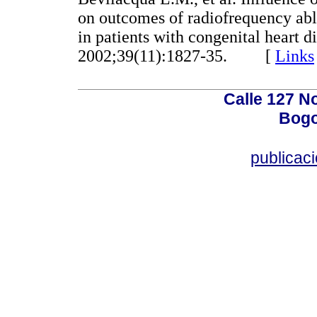
on outcomes of radiofrequency ablat
in patients with congenital heart d
2002;39(11):1827-35. [
Links
Calle 127 N
Bogo
publicac