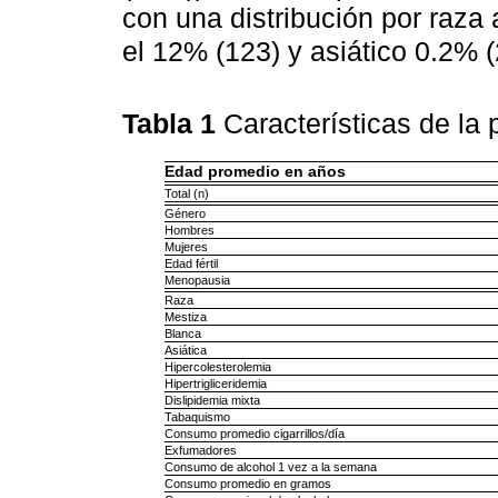
con una distribución por raza 
el 12% (123) y asiático 0.2% (
Tabla 1
Características de la
Edad promedio en años
Total (n)
Género
Hombres
Mujeres
Edad fértil
Menopausia
Raza
Mestiza
Blanca
Asiática
Hipercolesterolemia
Hipertrigliceridemia
Dislipidemia mixta
Tabaquismo
Consumo promedio cigarrillos/día
Exfumadores
Consumo de alcohol 1 vez a la semana
Consumo promedio en gramos