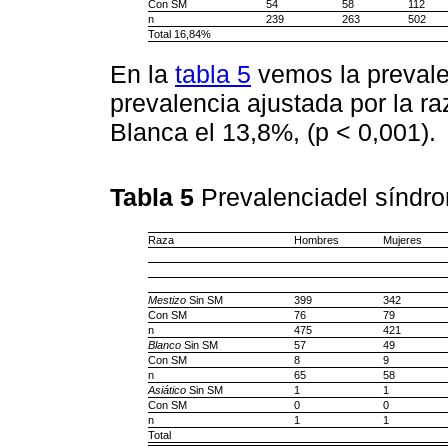
Con SM
54
58
112
n
239
263
502
Total 16,84%
En la
tabla 5
vemos la prevale
prevalencia ajustada por la ra
Blanca el 13,8%, (p < 0,001).
Tabla 5
Prevalenciadel síndr
Raza
Hombres
Mujeres
Mestizo
Sin SM
399
342
Con SM
76
79
n
475
421
Blanco
Sin SM
57
49
Con SM
8
9
n
65
58
Asiático
Sin SM
1
1
Con SM
0
0
n
1
1
Total