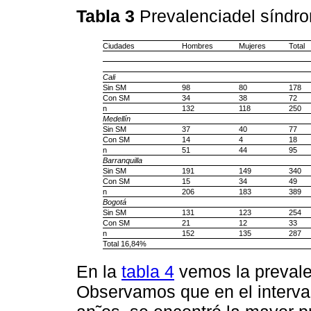
Tabla 3
Prevalenciadel síndr
Ciudades
Hombres
Mujeres
Total
Cali
Sin SM
98
80
178
Con SM
34
38
72
n
132
118
250
Medellín
Sin SM
37
40
77
Con SM
14
4
18
n
51
44
95
Barranquilla
Sin SM
191
149
340
Con SM
15
34
49
n
206
183
389
Bogotá
Sin SM
131
123
254
Con SM
21
12
33
n
152
135
287
Total 16,84%
En la
tabla 4
vemos la prevale
Observamos que en el interval