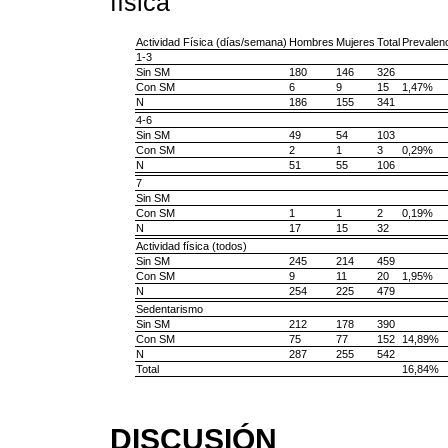
física
Actividad Física (días/semana)
Hombres
Mujeres
Total
Prevalen
1-3
Sin SM
180
146
326
Con SM
6
9
15
1,47%
N
186
155
341
4-6
Sin SM
49
54
103
Con SM
2
1
3
0,29%
N
51
55
106
7
Sin SM
Con SM
1
1
2
0,19%
N
17
15
32
Actividad física (todos)
Sin SM
245
214
459
Con SM
9
11
20
1,95%
N
254
225
479
Sedentarismo
Sin SM
212
178
390
Con SM
75
77
152
14,89%
N
287
255
542
Total
16,84%
DISCUSIÓN