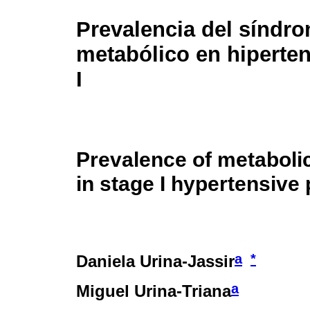
Prevalencia del síndr
metabólico en hiperte
I
Prevalence of metabol
in stage I hypertensive 
a
*
Daniela Urina-Jassir
a
Miguel Urina-Triana