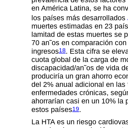
en América Latina, se ha conv
los países más desarrollados
muertes estimadas en 23 país
lamitad de estas muertes se 
70 an˜os en comparación con 
18
ingresos
. Esta cifra se ele
cuota global de la carga de mo
discapacidad/an˜os de vida de
produciría un gran ahorro eco
del 2% anual adicional en las
enfermedades crónicas, segú
ahorrarían casi en un 10% la 
19
estos países
.
La HTA es un riesgo cardiovas