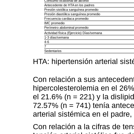
Consumo ocasional de alcohol
Antecedente de HTA en los padres
Presión sistólica sanguínea promedio
Presión diastólica sanguínea promedio
Frecuencia cardiaca promedio
IMC promedio
Perímetro abdominal promedio
Actividad física (Ejercicio) Días/semana
1-3 días/semana
4-6
7
Sedentarios
HTA: hipertensión arterial si
Con relación a sus anteceden
hipercolesterolemia en el 26% 
el 21.6% (n = 221) y la dislip
72.57% (n = 741) tenía antece
arterial sistémica en el padre
Con relación a la cifras de ten