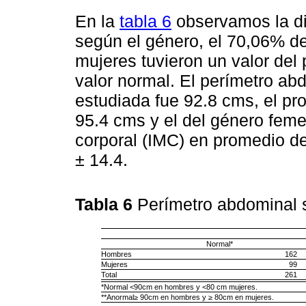
En la
tabla 6
observamos la di
según el género, el 70,06% d
mujeres tuvieron un valor del
valor normal. El perímetro ab
estudiada fue 92.8 cms, el pr
95.4 cms y el del género fem
corporal (IMC) en promedio de
± 14.4.
Tabla 6
Perímetro abdominal
Normal*
Hombres
162
Mujeres
99
Total
261
*Normal <90cm en hombres y <80 cm mujeres.
**Anormal≥ 90cm en hombres y ≥ 80cm en mujeres.