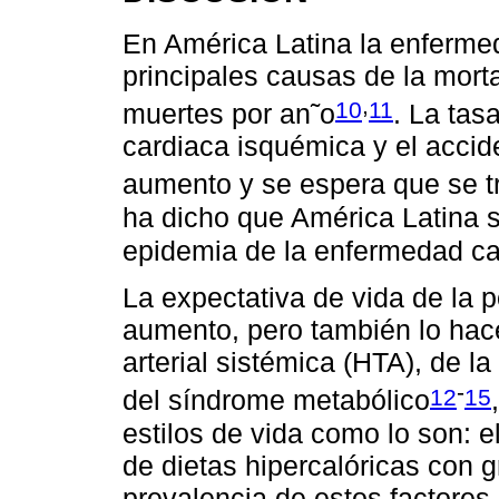
En América Latina la enferme
principales causas de la mort
,
10
11
muertes por an˜o
. La tas
cardiaca isquémica y el accid
aumento y se espera que se tr
ha dicho que América Latina s
epidemia de la enfermedad ca
La expectativa de vida de la 
aumento, pero también lo hace
arterial sistémica (HTA), de la
-
12
15
del síndrome metabólico
estilos de vida como lo son: 
de dietas hipercalóricas con 
prevalencia de estos factores