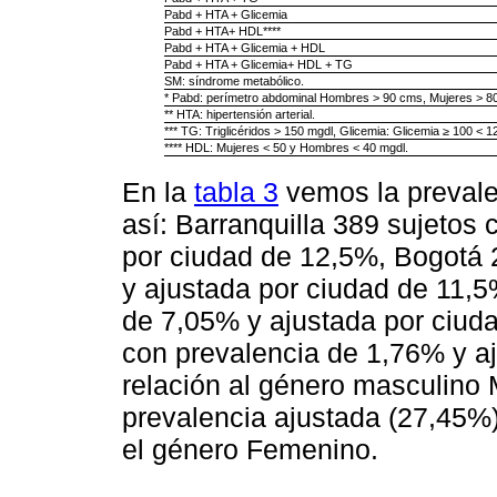
Pabd + HTA + Glicemia
Pabd + HTA+ HDL****
Pabd + HTA + Glicemia + HDL
Pabd + HTA + Glicemia+ HDL + TG
SM: síndrome metabólico.
* Pabd: perímetro abdominal Hombres > 90 cms, Mujeres > 8
** HTA: hipertensión arterial.
*** TG: Triglicéridos > 150 mgdl, Glicemia: Glicemia ≥ 100 < 1
**** HDL: Mujeres < 50 y Hombres < 40 mgdl.
En la
tabla 3
vemos la prevale
así: Barranquilla 389 sujetos
por ciudad de 12,5%, Bogotá 
y ajustada por ciudad de 11,5
de 7,05% y ajustada por ciud
con prevalencia de 1,76% y a
relación al género masculino 
prevalencia ajustada (27,45%)
el género Femenino.