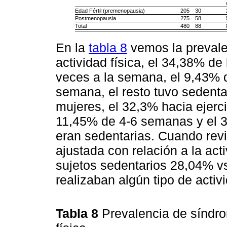
Edad Fértil (premenopausia)
205
30
Postmenopausia
275
58
Total
480
88
En la
tabla 8
vemos la prevale
actividad física, el 34,38% de
veces a la semana, el 9,43% d
semana, el resto tuvo sedenta
mujeres, el 32,3% hacia ejerc
11,45% de 4-6 semanas y el 3
eran sedentarias. Cuando rev
ajustada con relación a la acti
sujetos sedentarios 28,04% vs
realizaban algún tipo de activi
Tabla 8
Prevalencia de síndro