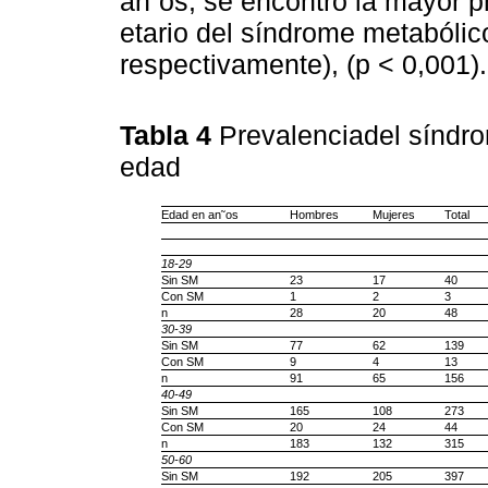
an˜os, se encontró la mayor p
etario del síndrome metabóli
respectivamente), (p < 0,001).
Tabla 4
Prevalenciadel síndr
edad
Edad en an˜os
Hombres
Mujeres
Total
18-29
Sin SM
23
17
40
Con SM
1
2
3
n
28
20
48
30-39
Sin SM
77
62
139
Con SM
9
4
13
n
91
65
156
40-49
Sin SM
165
108
273
Con SM
20
24
44
n
183
132
315
50-60
Sin SM
192
205
397