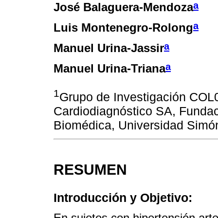
a
José Balaguera-Mendoza
a
Luis Montenegro-Rolong
a
Manuel Urina-Jassir
a
Manuel Urina-Triana
1
Grupo de Investigación COL
Cardiodiagnóstico SA, Fundaci
Biomédica, Universidad Simón
RESUMEN
Introducción y Objetivo:
En sujetos con hipertensión arte