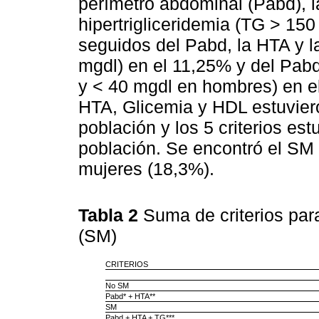
perímetro abdominal (Pabd), la
hipertrigliceridemia (TG > 150
seguidos del Pabd, la HTA y l
mgdl) en el 11,25% y del Pab
y < 40 mgdl en hombres) en el
HTA, Glicemia y HDL estuvier
población y los 5 criterios es
población. Se encontró el SM
mujeres (18,3%).
Tabla 2
Suma de criterios par
(SM)
CRITERIOS
No SM
Pabd* + HTA**
SM
Pabd + HTA + TG***