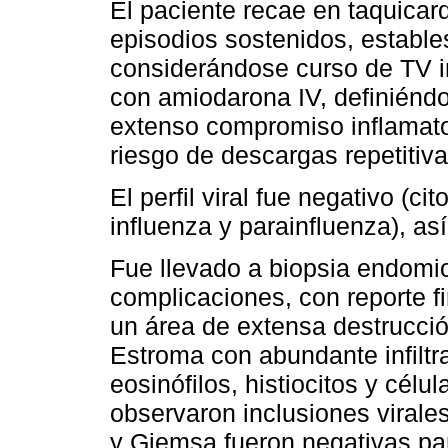
El paciente recae en taquicard
episodios sostenidos, estables
considerándose curso de TV i
con amiodarona IV, definiénd
extenso compromiso inflamator
riesgo de descargas repetitiva
El perfil viral fue negativo (c
influenza y parainfluenza), a
Fue llevado a biopsia endomio
complicaciones, con reporte f
un área de extensa destrucció
Estroma con abundante infiltra
eosinófilos, histiocitos y cél
observaron inclusiones virale
y Giemsa fueron negativas pa