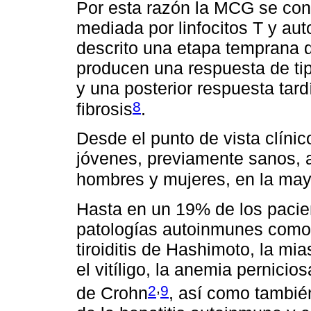
Por esta razón la MCG se con
mediada por linfocitos T y au
descrito una etapa temprana de
producen una respuesta de ti
y una posterior respuesta tard
8
fibrosis
.
Desde el punto de vista clíni
jóvenes, previamente sanos, 
hombres y mujeres, en la may
Hasta en un 19% de los pacie
patologías autoinmunes como: e
tiroiditis de Hashimoto, la mia
el vitíligo, la anemia pernicios
,
2
9
de Crohn
, así como tambié