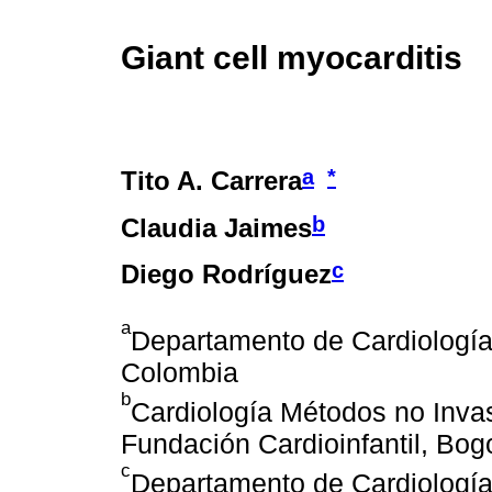
Giant cell myocarditis
a
*
Tito A. Carrera
b
Claudia Jaimes
c
Diego Rodríguez
a
Departamento de Cardiología,
Colombia
b
Cardiología Métodos no Inva
Fundación Cardioinfantil, Bog
c
Departamento de Cardiología 