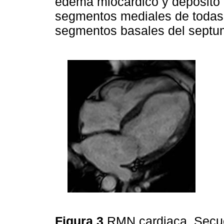
edema miocárdico y depósito f
segmentos mediales de todas 
segmentos basales del septu
Figura 3
RMN cardiaca. Secuen