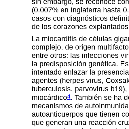
sin embargo, se reconoce com
(0.007% en Inglaterra hasta 0
casos con diagnósticos defini
de los corazones explantados
La miocarditis de células gi
complejo, de origen multifacto
entre otros: las infecciones v
la predisposición genética. E
intentado enlazar la presencia
agentes (herpes virus, Coxsak
tuberculosis, parvovirus b19)
4
miocárdico
. También se ha de
mecanismos de autoinmunidad
autoanticuerpos que tienen co
que generan una reacción cru