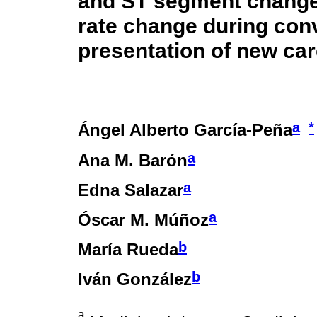
and ST segment change 
rate change during conv
presentation of new ca
a
*
Ángel Alberto García-Peña
a
Ana M. Barón
a
Edna Salazar
a
Óscar M. Múñoz
b
María Rueda
b
Iván González
a