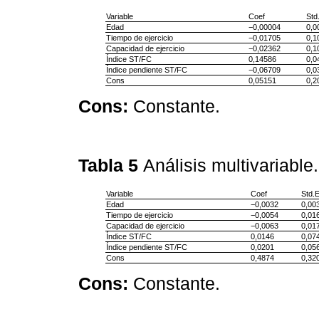
Variable
Coef
Std
Edad
−0,00004
0,0
Tiempo de ejercicio
−0,01705
0,1
Capacidad de ejercicio
−0,02362
0,1
Índice ST/FC
0,14586
0,0
Índice pendiente ST/FC
−0,06709
0,0
Cons
0,05151
0,2
Cons:
Constante.
Tabla 5
Análisis multivariabl
Variable
Coef
Std.
Edad
−0,0032
0,00
Tiempo de ejercicio
−0,0054
0,01
Capacidad de ejercicio
−0,0063
0,01
Índice ST/FC
0,0146
0,07
Índice pendiente ST/FC
0,0201
0,05
Cons
0,4874
0,32
Cons:
Constante.