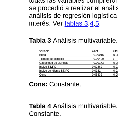
todas las variables cumplieron
se procedió a realizar el análi
análisis de regresión logístic
interés. Ver
tablas 3
,
4
,
5
.
Tabla 3
Análisis multivariabl
Variable
Coef
Std
Edad
−0,00015
0,0
Tiempo de ejercicio
−0,00429
/
Capacidad de ejercicio
−0,00173
0,0
Índice ST/FC
0,02862
0,0
Índice pendiente ST/FC
0,0131
0,0
Cons
0,05332
0,0
Cons:
Constante.
Tabla 4
Análisis multivariabl
Constante.