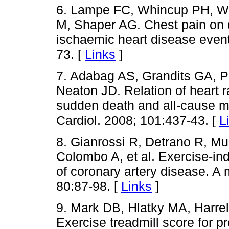
6. Lampe FC, Whincup PH, W
M, Shaper AG. Chest pain on q
ischaemic heart disease event
73. [
Links
]
7. Adabag AS, Grandits GA, P
Neaton JD. Relation of heart r
sudden death and all-cause m
Cardiol. 2008; 101:437-43. [
L
8. Gianrossi R, Detrano R, Mu
Colombo A, et al. Exercise-in
of coronary artery disease. A 
80:87-98. [
Links
]
9. Mark DB, Hlatky MA, Harrel
Exercise treadmill score for p