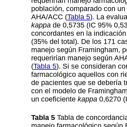
requerirían manejo farmacoló
población, comparado con un
AHA/ACC (
Tabla 5
). La evalu
kappa
de 0,5735 (IC 95% 0,53
concordantes en la indicació
(35% del total). De los 171 ca
manejo según Framingham, p
requerirían manejo según A
(
Tabla 5
). Si se consideran c
farmacológico aquellos con r
de pacientes que se debería t
con el modelo de Framingham 
un coeficiente
kappa
0,6270 (
Tabla 5
Tabla de concordancia
manejo farmacológico según 