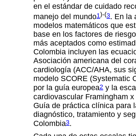
en el estándar de cuidado rec
)-(
1
3
manejo del mundo
. En la
modelos matemáticos que esti
base en los factores de riesg
más aceptados como estimado
Colombia incluyen las ecuaci
Asociación americana del cor
cardiología (ACC/AHA, sus sig
modelo SCORE (Systematic Co
2
por la guía europea
y la esca
cardiovascular Framingham x 
Guía de práctica clínica para
diagnóstico, tratamiento y seg
3
Colombia
.