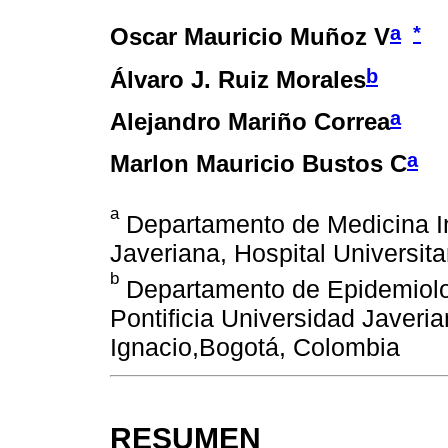
a
*
Oscar Mauricio Muñoz V
b
Álvaro J. Ruiz Morales
a
Alejandro Mariño Correa
a
Marlon Mauricio Bustos C
a
Departamento de Medicina Int
Javeriana, Hospital Universit
b
Departamento de Epidemiolog
Pontificia Universidad Javeria
Ignacio,Bogotá, Colombia
RESUMEN