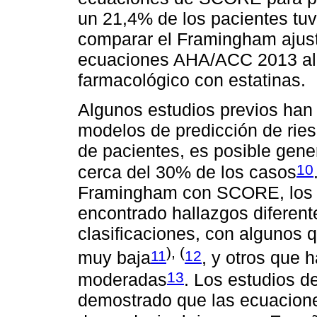
un 21,4% de los pacientes tuvi
comparar el Framingham ajus
ecuaciones AHA/ACC 2013 al d
farmacológico con estatinas.
Algunos estudios previos han 
modelos de predicción de rie
de pacientes, es posible gener
10
cerca del 30% de los casos
Framingham con SCORE, los e
encontrado hallazgos diferent
clasificaciones, con algunos
), (
11
12
muy baja
, y otros que
13
moderadas
. Los estudios d
demostrado que las ecuacion