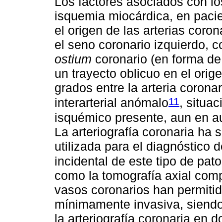
Los factores asociados con lo
isquemia miocárdica, en paci
el origen de las arterias coron
el seno coronario izquierdo, 
ostium
coronario (en forma de 
un trayecto oblicuo en el orig
grados entre la arteria coronar
11
interarterial anómalo
, situa
isquémico presente, aun en au
La arteriografía coronaria ha
utilizada para el diagnóstico 
incidental de este tipo de pato
como la tomografía axial com
vasos coronarios han permitid
mínimamente invasiva, siendo
la arteriografía coronaria en 