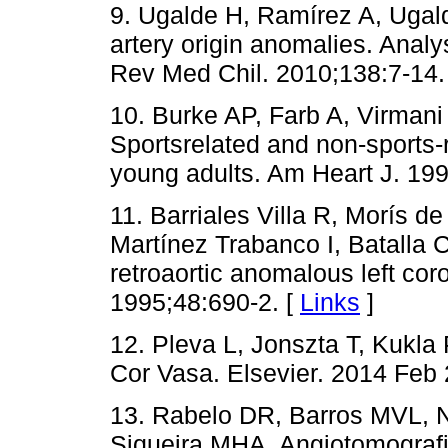
9. Ugalde H, Ramírez A, Ugal
artery origin anomalies. Anal
Rev Med Chil. 2010;138:7-14.
10. Burke AP, Farb A, Virmani
Sportsrelated and non-sports-
young adults. Am Heart J. 199
11. Barriales Villa R, Morís de
Martínez Trabanco I, Batalla C
retroaortic anomalous left cor
1995;48:690-2. [
Links
]
12. Pleva L, Jonszta T, Kukla
Cor Vasa. Elsevier. 2014 Feb 
13. Rabelo DR, Barros MVL, 
Siqueira MHA. Angiotomografia