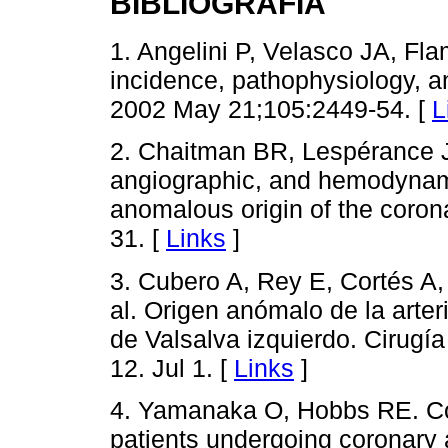
BIBLIOGRAFÍA
1. Angelini P, Velasco JA, F
incidence, pathophysiology, an
2002 May 21;105:2449-54. [
L
2. Chaitman BR, Lespérance J,
angiographic, and hemodynamic
anomalous origin of the corona
31. [
Links
]
3. Cubero A, Rey E, Cortés A,
al. Origen anómalo de la arte
de Valsalva izquierdo. Cirugí
12. Jul 1. [
Links
]
4. Yamanaka O, Hobbs RE. Co
patients undergoing coronary 