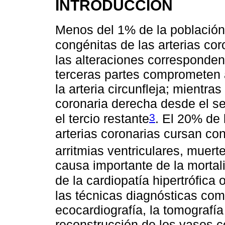
INTRODUCCIÓN
Menos del 1% de la población 
congénitas de las arterias cor
las alteraciones corresponden
terceras partes comprometen a
la arteria circunfleja; mientra
coronaria derecha desde el s
3
el tercio restante
. El 20% de 
arterias coronarias cursan co
arritmias ventriculares, muert
causa importante de la mortal
de la cardiopatía hipertrófica 
las técnicas diagnósticas como
ecocardiografía, la tomografí
reconstrucción de los vasos c