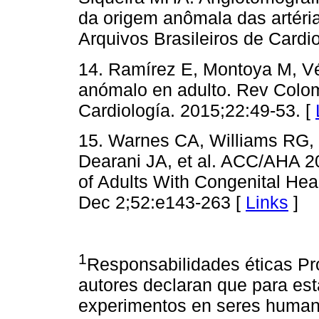
da origem anômala das artéria
Arquivos Brasileiros de Cardi
14. Ramírez E, Montoya M, Vé
anómalo en adulto. Rev Colo
Cardiología. 2015;22:49-53. [
15. Warnes CA, Williams RG,
Dearani JA, et al. ACC/AHA 2
of Adults With Congenital Hea
Dec 2;52:e143-263 [
Links
]
1
Responsabilidades éticas Pr
autores declaran que para est
experimentos en seres humano