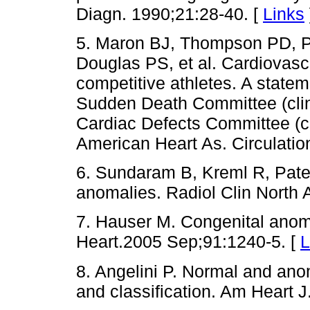
Diagn. 1990;21:28-40. [
Links
5. Maron BJ, Thompson PD, P
Douglas PS, et al. Cardiovascu
competitive athletes. A statem
Sudden Death Committee (clin
Cardiac Defects Committee (ca
American Heart As. Circulatio
6. Sundaram B, Kreml R, Patel
anomalies. Radiol Clin North 
7. Hauser M. Congenital anoma
Heart.2005 Sep;91:1240-5. [
L
8. Angelini P. Normal and anom
and classification. Am Heart 