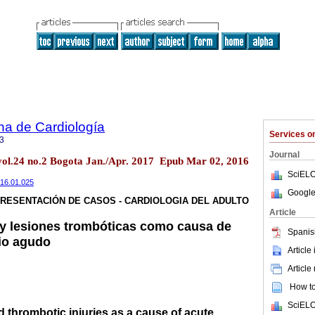
na de Cardiología
Services 
3
Journal
vol.24 no.2 Bogota Jan./Apr. 2017 Epub Mar 02, 2016
SciELO
2016.01.025
Google
RESENTACIÓN DE CASOS - CARDIOLOGIA DEL ADULTO
Article
 y lesiones trombóticas como causa de
Spanis
io agudo
Article
Article
How to 
SciELO
 thrombotic injuries as a cause of acute