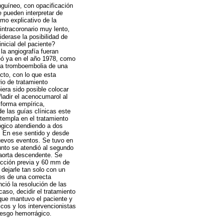
anguíneo, con opacificación
e pueden interpretar de
mo explicativo de la
intracoronario muy lento,
iderase la posibilidad de
nicial del paciente?
la angiografía fueran
teó ya en el año 1978, como
r la tromboembolia de una
cto, con lo que esta
io de tratamiento
iera sido posible colocar
ñadir el acenocumarol al
 forma empírica,
e las guías clínicas este
templa en el tratamiento
ógico atendiendo a dos
. En ese sentido y desde
nuevos eventos. Se tuvo en
nto se atendió al segundo
a aorta descendente. Se
sección previa y 60 mm de
 dejarle tan solo con un
es de una correcta
ció la resolución de las
aso, decidir el tratamiento
 que mantuvo el paciente y
cos y los intervencionistas
iesgo hemorrágico.