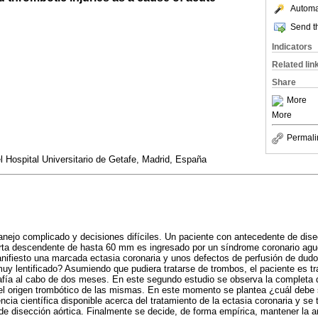
Automat
Send th
Indicators
Related lin
Share
More
More
Permali
el Hospital Universitario de Getafe, Madrid, España
ejo complicado y decisiones difíciles. Un paciente con antecedente de disec
aorta descendente de hasta 60 mm es ingresado por un síndrome coronario agu
anifiesto una marcada ectasia coronaria y unos defectos de perfusión de dud
muy lentificado? Asumiendo que pudiera tratarse de trombos, el paciente es t
rafía al cabo de dos meses. En este segundo estudio se observa la completa 
l origen trombótico de las mismas. En este momento se plantea ¿cuál debe s
cia científica disponible acerca del tratamiento de la ectasia coronaria y se 
de disección aórtica. Finalmente se decide, de forma empírica, mantener la a