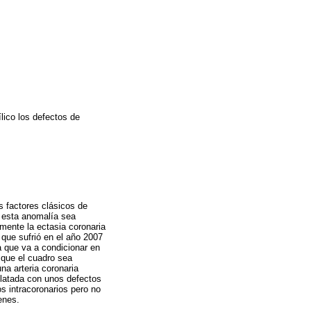
lico los defectos de
s factores clásicos de
s esta anomalía sea
mente la ectasia coronaria
 que sufrió en el año 2007
a que va a condicionar en
 que el cuadro sea
na arteria coronaria
ilatada con unos defectos
os intracoronarios pero no
enes.