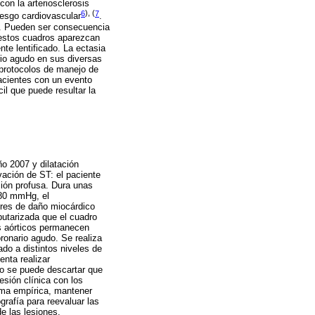
con la arteriosclerosis
6
), (
7
riesgo cardiovascular
.
s. Pueden ser consecuencia
 estos cuadros aparezcan
te lentificado. La ectasia
rio agudo en sus diversas
 protocolos de manejo de
pacientes con un evento
il que puede resultar la
ño 2007 y dilatación
ación de ST: el paciente
ción profusa. Dura unas
/80 mmHg, el
ores de daño miocárdico
putarizada que el cuadro
s aórticos permanecen
ronario agudo. Se realiza
do a distintos niveles de
enta realizar
no se puede descartar que
esión clínica con los
orma empírica, mantener
grafía para reevaluar las
e las lesiones,