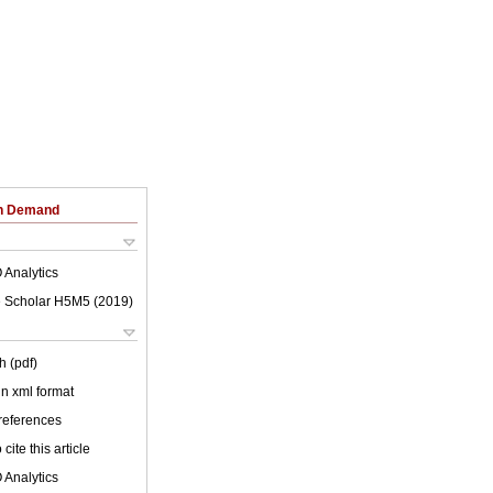
on Demand
 Analytics
 Scholar H5M5 (
2019
)
h (pdf)
 in xml format
 references
cite this article
 Analytics