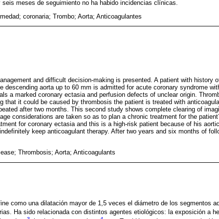
y seis meses de seguimiento no ha habido incidencias clínicas.
medad; coronaria; Trombo; Aorta; Anticoagulantes
nagement and difficult decision-making is presented. A patient with history of
 the descending aorta up to 60 mm is admitted for acute coronary syndrome wit
ls a marked coronary ectasia and perfusion defects of unclear origin. Throm
 that it could be caused by thrombosis the patient is treated with anticoagul
peated after two months. This second study shows complete clearing of imagi
stage considerations are taken so as to plan a chronic treatment for the patient
tment for coronary ectasia and this is a high-risk patient because of his aortic
o indefinitely keep anticoagulant therapy. After two years and six months of fo
sease; Thrombosis; Aorta; Anticoagulants
efine como una dilatación mayor de 1,5 veces el diámetro de los segmentos a
ias. Ha sido relacionada con distintos agentes etiológicos: la exposición a he
3
4