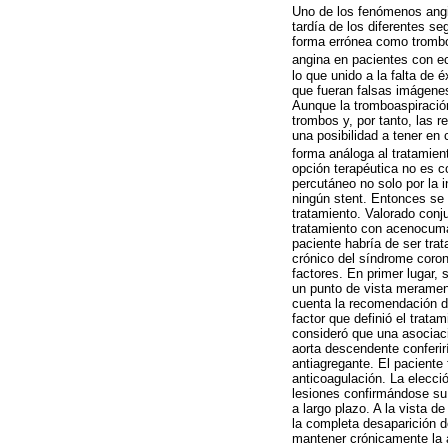
Uno de los fenómenos angiog
tardía de los diferentes se
forma errónea como trombos
angina en pacientes con ec
lo que unido a la falta de 
que fueran falsas imágenes
Aunque la tromboaspiración
trombos y, por tanto, las 
una posibilidad a tener en 
forma análoga al tratamiento
opción terapéutica no es c
percutáneo no solo por la i
ningún stent. Entonces se 
tratamiento. Valorado conj
tratamiento con acenocumar
paciente habría de ser tra
crónico del síndrome coron
factores. En primer lugar,
un punto de vista merament
cuenta la recomendación d
factor que definió el trata
consideró que una asociaci
aorta descendente conferir
antiagregante. El paciente
anticoagulación. La elecci
lesiones confirmándose su 
a largo plazo. A la vista d
la completa desaparición d
mantener crónicamente la a