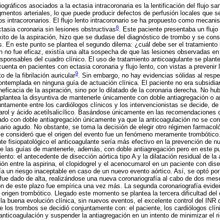
ráficos asociados a la ectasia intracoronaria es la lentificación del flujo s
gmentos arteriales, lo que puede producir defectos de perfusión locales que s
 intracoronarios. El flujo lento intracoronario se ha propuesto como mecanis
8
tasia coronaria sin lesiones obstructivas
. Este paciente presentaba un flujo 
éxito de la aspiración, hizo que se dudase del diagnóstico de trombo y se cons
. En este punto se plantea el segundo dilema: ¿cuál debe ser el tratamiento i
 no fue eficaz, existía una alta sospecha de que las lesiones observadas en 
responsables del cuadro clínico. El uso de tratamiento anticoagulante se plan
cuenta en pacientes con ectasia coronaria y flujo lento, con vistas a preveni
9
 de la fibrilación auricular
. Sin embargo, no hay evidencias sólidas al respe
ontemplada en ninguna guía de actuación clínica. El paciente no era subsidiar
neficacia de la aspiración, sino por lo dilatado de la coronaria derecha. No hub
plantea la disyuntiva de mantenerle únicamente con doble antiagregación o a
untamente entre los cardiólogos clínicos y los intervencionistas se decide, de
ol y ácido acetilsalicílico. Basándose únicamente en las recomendaciones d
tado con doble antiagregación únicamente ya que la anticoagulación no se con
ario agudo. No obstante, se toma la decisión de elegir otro régimen farmacol
 se consideró que el origen del evento fue un fenómeno meramente trombótico
e fisiopatológico el anticoagulante sería más efectivo en la prevención de 
e las guías de mantenerle, además, con doble antiagregación pero en este pu
miento: el antecedente de disección aórtica tipo A y la dilatación residual de l
ón entre la aspirina, el clopidogrel y el acenocumarol en un paciente con di
ía un riesgo inaceptable en caso de un nuevo evento aórtico. Así, se optó por
 fue dado de alta, realizándose una nueva coronariografía al cabo de dos mes
ón de este plazo fue empírica una vez más. La segunda coronariografía eviden
origen trombótico. Llegado este momento se plantea la tercera dificultad del c
e la buena evolución clínica, sin nuevos eventos, el excelente control del INR
e los trombos se decidió conjuntamente con: el paciente, los cardiólogos clíni
nticoagulación y suspender la antiagregación en un intento de minimizar el r