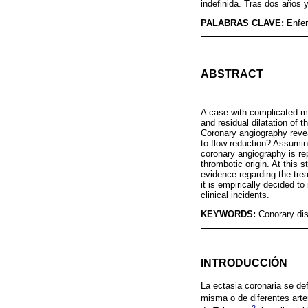
indefinida. Tras dos años 
PALABRAS CLAVE:
Enfer
ABSTRACT
A case with complicated ma
and residual dilatation of
Coronary angiography revea
to flow reduction? Assuming
coronary angiography is re
thrombotic origin. At this 
evidence regarding the trea
it is empirically decided t
clinical incidents.
KEYWORDS:
Conorary di
INTRODUCCIÓN
La ectasia coronaria se d
misma o de diferentes arter
2