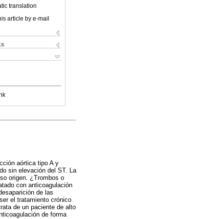
ic translation
is article by e-mail
ks
nk
ción aórtica tipo A y
do sin elevación del ST. La
oso origen. ¿Trombos o
ratado con anticoagulación
desaparición de las
er el tratamiento crónico
trata de un paciente de alto
nticoagulación de forma