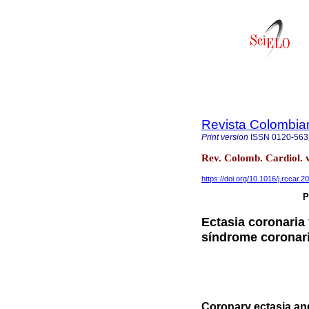
Revista Colombia
Print version
ISSN
0120-563
Rev. Colomb. Cardiol. 
https://doi.org/10.1016/j.rccar.
P
Ectasia coronaria
síndrome coronar
Coronary ectasia and