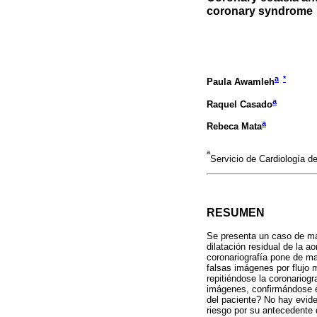
coronary syndrome
a
*
Paula Awamleh
a
Raquel Casado
a
Rebeca Mata
a
Servicio de Cardiología d
RESUMEN
Se presenta un caso de man
dilatación residual de la 
coronariografía pone de m
falsas imágenes por flujo 
repitiéndose la coronariog
imágenes, confirmándose e
del paciente? No hay eviden
riesgo por su antecedente 