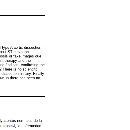
 type A aortic dissection
hout ST elevation.
bosis or fake images due
ant therapy and the
ng findings, confirming the
? There is no scientific
 dissection history. Finally
llow-up there has been no
dyacentes normales de la
1
rbicidas
, la enfermedad