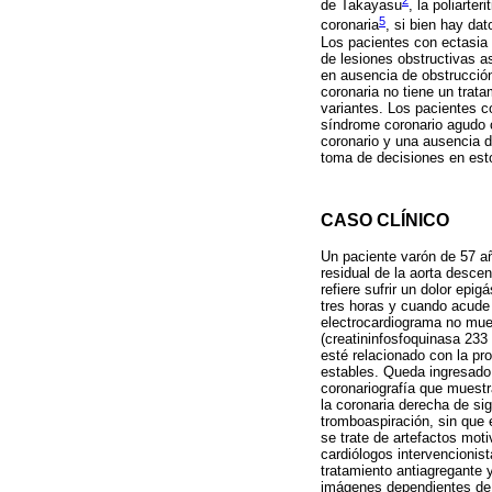
de Takayasu
, la poliarter
5
coronaria
, si bien hay dat
Los pacientes con ectasia
de lesiones obstructivas 
en ausencia de obstrucción
coronaria no tiene un trat
variantes. Los pacientes c
síndrome coronario agudo c
coronario y una ausencia de
toma de decisiones en est
CASO CLÍNICO
Un paciente varón de 57 añ
residual de la aorta desce
refiere sufrir un dolor epi
tres horas y cuando acude 
electrocardiograma no mues
(creatininfosfoquinasa 233
esté relacionado con la p
estables. Queda ingresado 
coronariografía que muestr
la coronaria derecha de sign
tromboaspiración, sin que 
se trate de artefactos moti
cardiólogos intervencionis
tratamiento antiagregante y
imágenes dependientes de l