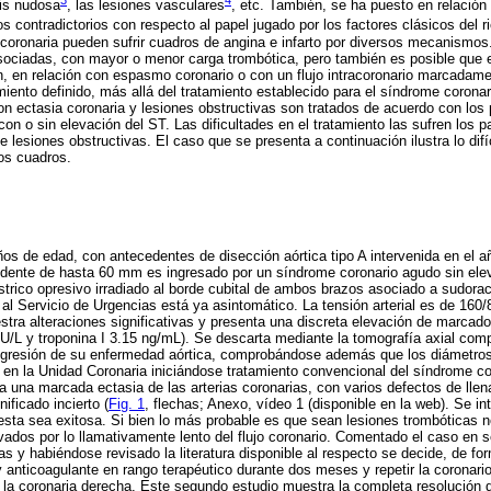
itis nudosa
, las lesiones vasculares
, etc. También, se ha puesto en relación 
os contradictorios con respecto al papel jugado por los factores clásicos del 
 coronaria pueden sufrir cuadros de angina e infarto por diversos mecanismo
asociadas, con mayor o menor carga trombótica, pero también es posible que
, en relación con espasmo coronario o con un flujo intracoronario marcadamen
amiento definido, más allá del tratamiento establecido para el síndrome corona
on ectasia coronaria y lesiones obstructivas son tratados de acuerdo con los
on o sin elevación del ST. Las dificultades en el tratamiento las sufren los 
 lesiones obstructivas. El caso que se presenta a continuación ilustra lo difíc
os cuadros.
os de edad, con antecedentes de disección aórtica tipo A intervenida en el a
ndente de hasta 60 mm es ingresado por un síndrome coronario agudo sin elev
gástrico opresivo irradiado al borde cubital de ambos brazos asociado a sudora
al Servicio de Urgencias está ya asintomático. La tensión arterial es de 160
tra alteraciones significativas y presenta una discreta elevación de marcad
 U/L y troponina I 3.15 ng/mL). Se descarta mediante la tomografía axial com
rogresión de su enfermedad aórtica, comprobándose además que los diámetro
en la Unidad Coronaria iniciándose tratamiento convencional del síndrome co
a una marcada ectasia de las arterias coronarias, con varios defectos de llena
ificado incierto (
Fig. 1
, flechas; Anexo, vídeo 1 (disponible en la web). Se int
esta sea exitosa. Si bien lo más probable es que sean lesiones trombóticas 
vados por lo llamativamente lento del flujo coronario. Comentado el caso en s
tas y habiéndose revisado la literatura disponible al respecto se decide, de f
 anticoagulante en rango terapéutico durante dos meses y repetir la coronario
a coronaria derecha. Este segundo estudio muestra la completa resolución d