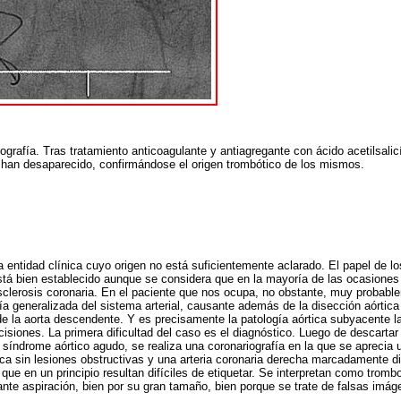
grafía. Tras tratamiento anticoagulante y antiagregante con ácido acetilsalicí
) han desaparecido, confirmándose el origen trombótico de los mismos.
a entidad clínica cuyo origen no está suficientemente aclarado. El papel de lo
stá bien establecido aunque se considera que en la mayoría de las ocasione
sclerosis coronaria. En el paciente que nos ocupa, no obstante, muy probable
a generalizada del sistema arterial, causante además de la disección aórtica
l de la aorta descendente. Y es precisamente la patología aórtica subyacente l
isiones. La primera dificultad del caso es el diagnóstico. Luego de descartar
índrome aórtico agudo, se realiza una coronariografía en la que se aprecia u
ca sin lesiones obstructivas y una arteria coronaria derecha marcadamente d
 que en un principio resultan difíciles de etiquetar. Se interpretan como tromb
ante aspiración, bien por su gran tamaño, bien porque se trate de falsas imág