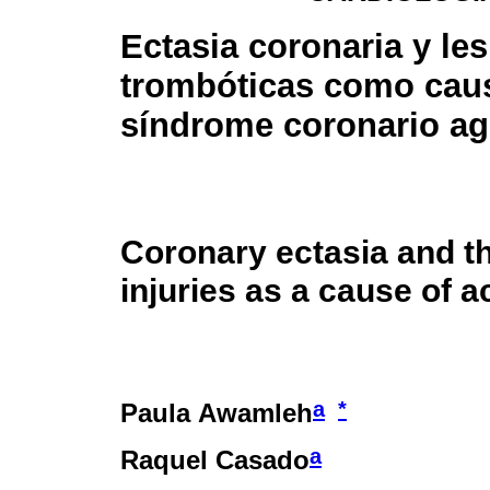
Ectasia coronaria y le
trombóticas como cau
síndrome coronario a
Coronary ectasia and t
injuries as a cause of
a
*
Paula Awamleh
a
Raquel Casado