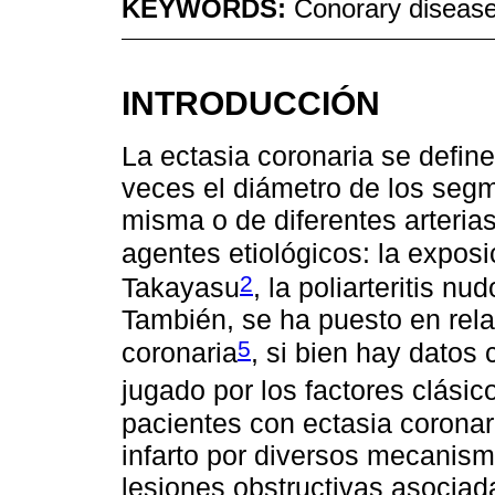
KEYWORDS:
Conorary disease
INTRODUCCIÓN
La ectasia coronaria se defin
veces el diámetro de los seg
misma o de diferentes arterias
agentes etiológicos: la exposi
2
Takayasu
, la poliarteritis nu
También, se ha puesto en relac
5
coronaria
, si bien hay datos 
jugado por los factores clásic
pacientes con ectasia coronar
infarto por diversos mecanis
lesiones obstructivas asocia