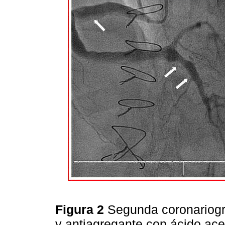
Figura 2
Segunda coronariogra
y antiagregante con ácido acet