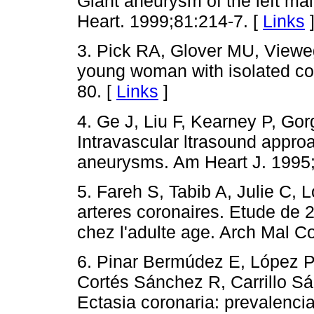
Giant aneurysm of the left mai
Heart. 1999;81:214-7. [
Links
3. Pick RA, Glover MU, Vieweg
young woman with isolated cor
80. [
Links
]
4. Ge J, Liu F, Kearney P, Go
Intravascular ltrasound approa
aneurysms. Am Heart J. 1995
5. Fareh S, Tabib A, Julie C,
arteres coronaires. Etude de 
chez l'adulte age. Arch Mal C
6. Pinar Bermúdez E, López P
Cortés Sánchez R, Carrillo Sá
Ectasia coronaria: prevalencia,