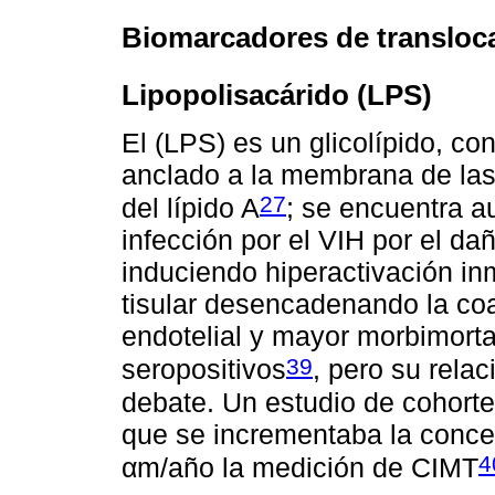
Biomarcadores de transloc
Lipopolisacárido (LPS)
El (LPS) es un glicolípido, con
anclado a la membrana de las
27
del lípido A
; se encuentra a
infección por el VIH por el da
induciendo hiperactivación in
tisular desencadenando la co
endotelial y mayor morbimorta
39
seropositivos
, pero su rela
debate. Un estudio de cohort
que se incrementaba la conce
4
αm/año la medición de CIMT