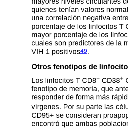
mayores niveles circulantes 
quienes tenían valores norma
una correlación negativa entre
porcentaje de los linfocitos 
mayor porcentaje de los linf
cuales son predictores de la m
49
VIH-1 positivos
.
Otros fenotipos de linfocit
+
+
Los linfocitos T CD8
CD38
fenotipo de memoria, que ant
responder de forma más rápida 
vírgenes. Por su parte las cé
CD95+ se consideran proapopt
encontró que ambas poblacion