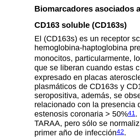
Biomarcadores asociados 
CD163 soluble (CD163s)
El (CD163s) es un receptor s
hemoglobina-haptoglobina pr
monocitos, particularmente, 
que se liberan cuando estas c
expresado en placas ateroscle
plasmáticos de CD163s y CD14
seropositiva, además, se obse
relacionado con la presencia d
41
estenosis coronaria > 50%
.
TARAA, pero sólo se normaliza
42
primer año de infección
.