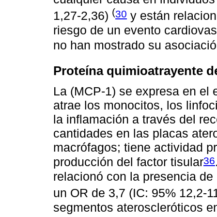
(
30
1,27-2,36)
y están relacio
riesgo de un evento cardiovas
no han mostrado su asociaci
Proteína quimioatrayente d
La (MCP-1) se expresa en el e
atrae los monocitos, los linfoc
la inflamación a través del r
cantidades en las placas atero
macrófagos; tiene actividad p
36
producción del factor tisular
relacionó con la presencia de 
un OR de 3,7 (IC: 95% 12,2-1
segmentos ateroscleróticos en