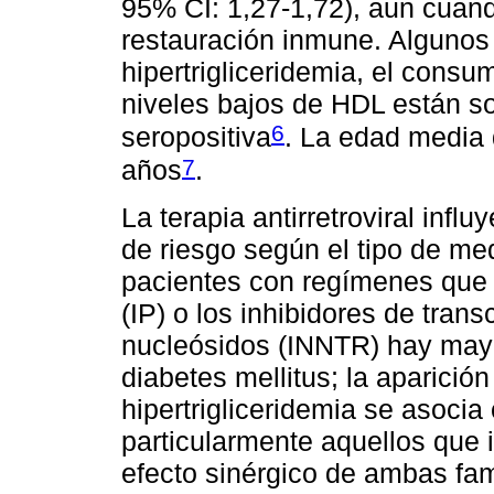
95% CI: 1,27-1,72), aun cuando
restauración inmune. Algunos 
hipertrigliceridemia, el consu
niveles bajos de HDL están s
6
seropositiva
. La edad media 
7
años
.
La terapia antirretroviral influ
de riesgo según el tipo de me
pacientes con regímenes que i
(IP) o los inhibidores de tran
nucleósidos (INNTR) hay mayo
diabetes mellitus; la aparición
hipertrigliceridemia se asoci
particularmente aquellos que 
efecto sinérgico de ambas fami