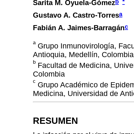
b
*
Sarita M. Oyuela-Gómez
a
Gustavo A. Castro-Torres
c
Fabián A. Jaimes-Barragán
a
Grupo Inmunovirología, Facu
Antioquia, Medellín, Colombia
b
Facultad de Medicina, Univer
Colombia
c
Grupo Académico de Epidemio
Medicina, Universidad de Anti
RESUMEN