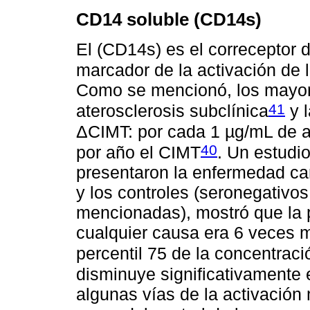
CD14 soluble (CD14s)
El (CD14s) es el correceptor 
marcador de la activación de 
Como se mencionó, los mayore
41
aterosclerosis subclínica
y l
ΔCIMT: por cada 1 µg/mL de
40
por año el CIMT
. Un estudi
presentaron la enfermedad car
y los controles (seronegativos
mencionadas), mostró que la p
cualquier causa era 6 veces 
percentil 75 de la concentrac
disminuye significativamente 
algunas vías de la activación