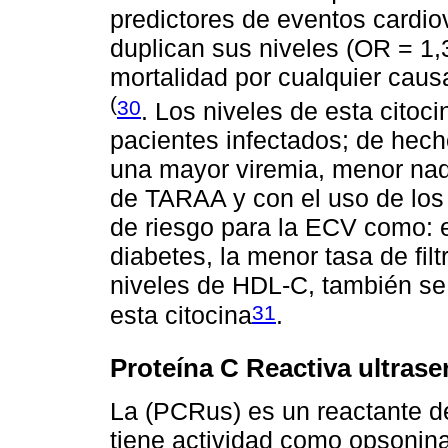
predictores de eventos cardio
duplican sus niveles (OR = 1,3
mortalidad por cualquier caus
(
30
. Los niveles de esta cito
pacientes infectados; de hec
una mayor viremia, menor nadi
de TARAA y con el uso de los 
de riesgo para la ECV como: e
diabetes, la menor tasa de fil
niveles de HDL-C, también se
31
esta citocina
.
Proteína C Reactiva ultras
La (PCRus) es un reactante d
tiene actividad como opsonina