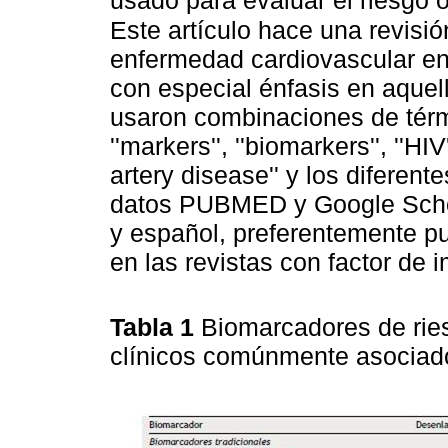
usado para evaluar el riesgo o
Este artículo hace una revisi
enfermedad cardiovascular en 
con especial énfasis en aquel
usaron combinaciones de térmi
''markers'', ''biomarkers'', ''HI
artery disease'' y los diferen
datos PUBMED y Google Schola
y español, preferentemente pu
en las revistas con factor de 
Tabla 1
Biomarcadores de rie
clínicos comúnmente asocia