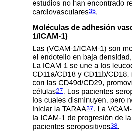
estudios no han encontrado r
35
cardiovasculares
.
Moléculas de adhesión vascu
1/ICAM-1)
Las (VCAM-1/ICAM-1) son mol
el endotelio en baja densidad,
La ICAM-1 se une a los leucoci
CD11a/CD18 y CD11b/CD18, m
con las CD49d/CD29, promovi
27
células
. Los pacientes sero
los cuales disminuyen, pero 
37
iniciar la TARAA
. La VCAM-1
la ICAM-1 de progresión de l
38
pacientes seropositivos
.