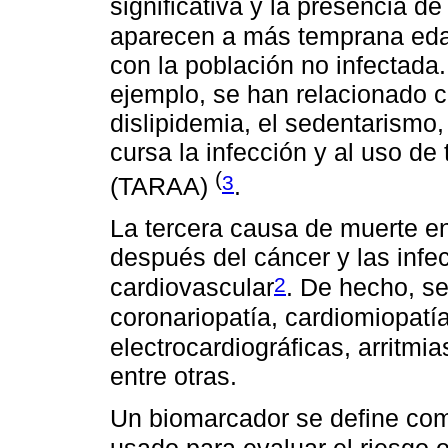
significativa y la presencia d
aparecen a más temprana eda
con la población no infectada.
ejemplo, se han relacionado 
dislipidemia, el sedentarismo,
cursa la infección y al uso de 
(
3
(TARAA)
.
La tercera causa de muerte en
después del cáncer y las infe
2
cardiovascular
. De hecho, s
coronariopatía, cardiomiopatí
electrocardiográficas, arritmia
entre otras.
Un biomarcador se define como