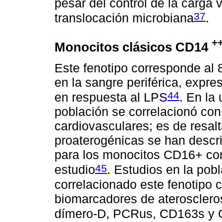
pesar del control de la carga 
37
translocación microbiana
.
+
Monocitos clásicos CD14
Este fenotipo corresponde al 
en la sangre periférica, expr
44
en respuesta al LPS
. En la
población se correlacionó con
cardiovasculares; es de resal
proaterogénicas se han descrit
para los monocitos CD16+ cont
45
estudio
. Estudios en la pob
correlacionado este fenotipo c
biomarcadores de aterosclero
dímero-D, PCRus, CD163s y