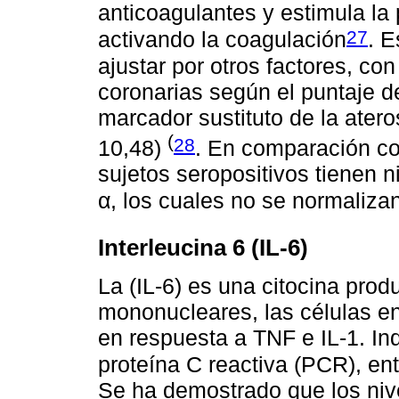
anticoagulantes y estimula la p
27
activando la coagulación
. E
ajustar por otros factores, con
coronarias según el puntaje d
marcador sustituto de la atero
(
28
10,48)
. En comparación con
sujetos seropositivos tienen 
α, los cuales no se normaliz
Interleucina 6 (IL-6)
La (IL-6) es una citocina prod
mononucleares, las células en
en respuesta a TNF e IL-1. Ind
proteína C reactiva (PCR), entr
Se ha demostrado que los niv