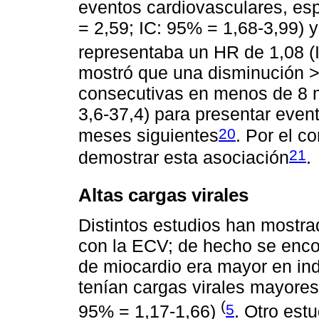
eventos cardiovasculares, esp
= 2,59; IC: 95% = 1,68-3,99) 
representaba un HR de 1,08 (
mostró que una disminución 
consecutivas en menos de 8 m
3,6-37,4) para presentar even
20
meses siguientes
. Por el c
21
demostrar esta asociación
.
Altas cargas virales
Distintos estudios han mostrad
con la ECV; de hecho se encon
de miocardio era mayor en ind
tenían cargas virales mayores
(
5
95% = 1,17-1,66)
. Otro est