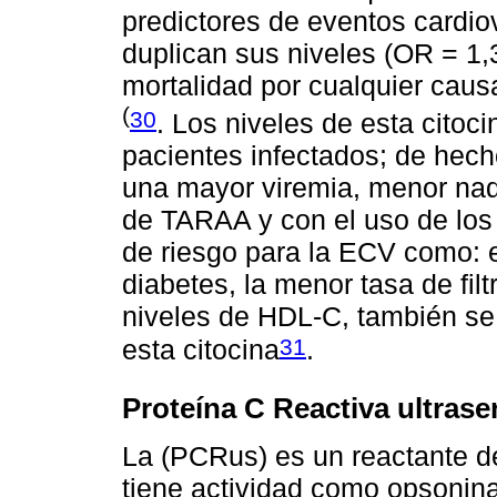
predictores de eventos cardio
duplican sus niveles (OR = 1,3
mortalidad por cualquier caus
(
30
. Los niveles de esta cito
pacientes infectados; de hec
una mayor viremia, menor nadi
de TARAA y con el uso de los 
de riesgo para la ECV como: e
diabetes, la menor tasa de fil
niveles de HDL-C, también se
31
esta citocina
.
Proteína C Reactiva ultras
La (PCRus) es un reactante d
tiene actividad como opsonina