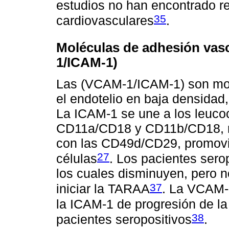
estudios no han encontrado r
35
cardiovasculares
.
Moléculas de adhesión vascu
1/ICAM-1)
Las (VCAM-1/ICAM-1) son mol
el endotelio en baja densidad,
La ICAM-1 se une a los leucoci
CD11a/CD18 y CD11b/CD18, m
con las CD49d/CD29, promovi
27
células
. Los pacientes sero
los cuales disminuyen, pero 
37
iniciar la TARAA
. La VCAM-1
la ICAM-1 de progresión de l
38
pacientes seropositivos
.