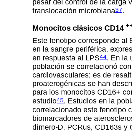
pesar del control de la carga 
37
translocación microbiana
.
+
Monocitos clásicos CD14
Este fenotipo corresponde al 
en la sangre periférica, expr
44
en respuesta al LPS
. En la
población se correlacionó con
cardiovasculares; es de resal
proaterogénicas se han descrit
para los monocitos CD16+ cont
45
estudio
. Estudios en la pob
correlacionado este fenotipo c
biomarcadores de aterosclero
dímero-D, PCRus, CD163s y