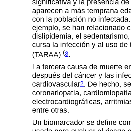
significativa y la presencia d
aparecen a más temprana eda
con la población no infectada.
ejemplo, se han relacionado 
dislipidemia, el sedentarismo,
cursa la infección y al uso de 
(
3
(TARAA)
.
La tercera causa de muerte en
después del cáncer y las infe
2
cardiovascular
. De hecho, s
coronariopatía, cardiomiopatí
electrocardiográficas, arritmia
entre otras.
Un biomarcador se define como