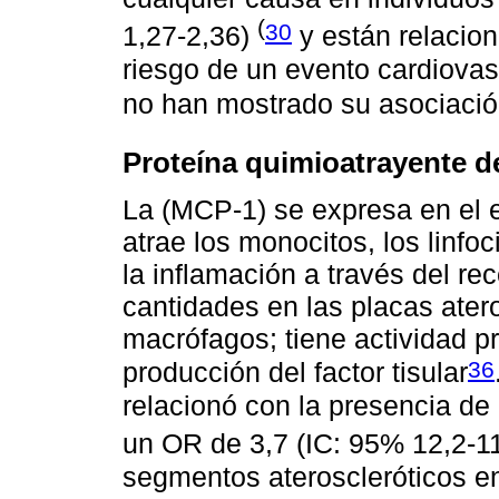
(
30
1,27-2,36)
y están relacio
riesgo de un evento cardiovas
no han mostrado su asociaci
Proteína quimioatrayente d
La (MCP-1) se expresa en el e
atrae los monocitos, los linfoc
la inflamación a través del r
cantidades en las placas atero
macrófagos; tiene actividad p
36
producción del factor tisular
relacionó con la presencia de 
un OR de 3,7 (IC: 95% 12,2-1
segmentos ateroscleróticos en