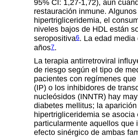
95% CI: 1,27-1,72), aun cuando
restauración inmune. Algunos 
hipertrigliceridemia, el consu
niveles bajos de HDL están s
6
seropositiva
. La edad media 
7
años
.
La terapia antirretroviral influ
de riesgo según el tipo de me
pacientes con regímenes que i
(IP) o los inhibidores de tran
nucleósidos (INNTR) hay mayo
diabetes mellitus; la aparición
hipertrigliceridemia se asoci
particularmente aquellos que 
efecto sinérgico de ambas fami