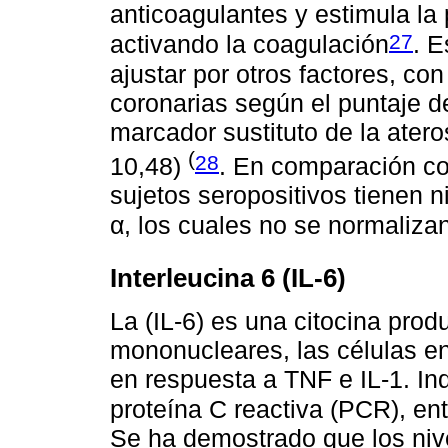
anticoagulantes y estimula la p
27
activando la coagulación
. E
ajustar por otros factores, con
coronarias según el puntaje d
marcador sustituto de la atero
(
28
10,48)
. En comparación con
sujetos seropositivos tienen 
α, los cuales no se normaliz
Interleucina 6 (IL-6)
La (IL-6) es una citocina prod
mononucleares, las células en
en respuesta a TNF e IL-1. Ind
proteína C reactiva (PCR), entr
Se ha demostrado que los niv