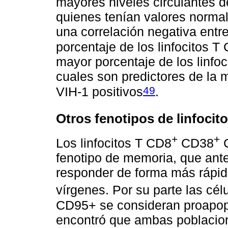
mayores niveles circulantes 
quienes tenían valores norma
una correlación negativa entre
porcentaje de los linfocitos 
mayor porcentaje de los linf
cuales son predictores de la m
49
VIH-1 positivos
.
Otros fenotipos de linfocit
+
+
Los linfocitos T CD8
CD38
fenotipo de memoria, que ant
responder de forma más rápida 
vírgenes. Por su parte las cé
CD95+ se consideran proapopt
encontró que ambas poblacion