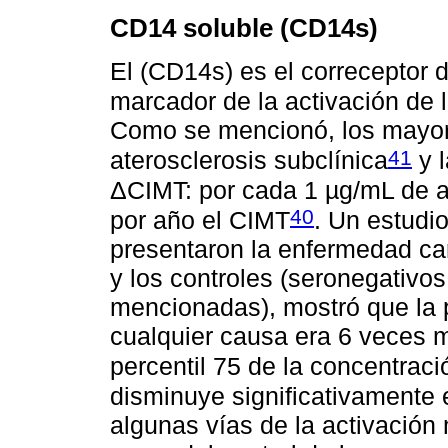
CD14 soluble (CD14s)
El (CD14s) es el correceptor 
marcador de la activación de 
Como se mencionó, los mayore
41
aterosclerosis subclínica
y l
ΔCIMT: por cada 1 µg/mL de
40
por año el CIMT
. Un estudi
presentaron la enfermedad car
y los controles (seronegativos
mencionadas), mostró que la p
cualquier causa era 6 veces 
percentil 75 de la concentrac
disminuye significativamente 
algunas vías de la activación