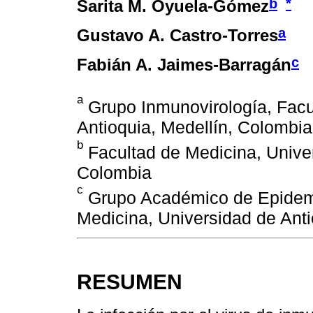
b
*
Sarita M. Oyuela-Gómez
a
Gustavo A. Castro-Torres
c
Fabián A. Jaimes-Barragán
a
Grupo Inmunovirología, Facu
Antioquia, Medellín, Colombia
b
Facultad de Medicina, Univer
Colombia
c
Grupo Académico de Epidemio
Medicina, Universidad de Anti
RESUMEN