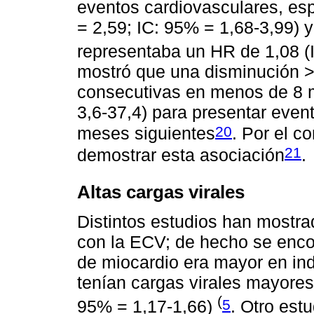
eventos cardiovasculares, esp
= 2,59; IC: 95% = 1,68-3,99) 
representaba un HR de 1,08 (
mostró que una disminución 
consecutivas en menos de 8 m
3,6-37,4) para presentar even
20
meses siguientes
. Por el c
21
demostrar esta asociación
.
Altas cargas virales
Distintos estudios han mostrad
con la ECV; de hecho se encon
de miocardio era mayor en ind
tenían cargas virales mayores
(
5
95% = 1,17-1,66)
. Otro est