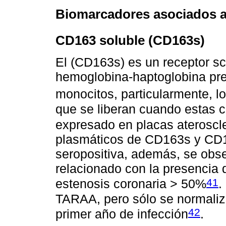
Biomarcadores asociados 
CD163 soluble (CD163s)
El (CD163s) es un receptor s
hemoglobina-haptoglobina pr
monocitos, particularmente, 
que se liberan cuando estas c
expresado en placas ateroscle
plasmáticos de CD163s y CD14
seropositiva, además, se obse
relacionado con la presencia d
41
estenosis coronaria > 50%
.
TARAA, pero sólo se normaliza
42
primer año de infección
.