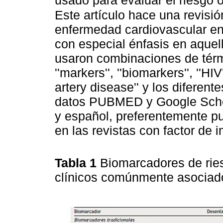
usado para evaluar el riesgo o
Este artículo hace una revisi
enfermedad cardiovascular en 
con especial énfasis en aquel
usaron combinaciones de térmi
''markers'', ''biomarkers'', ''HI
artery disease'' y los diferen
datos PUBMED y Google Schola
y español, preferentemente pu
en las revistas con factor de 
Tabla 1
Biomarcadores de rie
clínicos comúnmente asocia