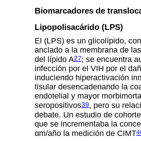
Biomarcadores de transloc
Lipopolisacárido (LPS)
El (LPS) es un glicolípido, con
anclado a la membrana de las
27
del lípido A
; se encuentra a
infección por el VIH por el da
induciendo hiperactivación in
tisular desencadenando la co
endotelial y mayor morbimorta
39
seropositivos
, pero su rela
debate. Un estudio de cohort
que se incrementaba la conce
4
αm/año la medición de CIMT