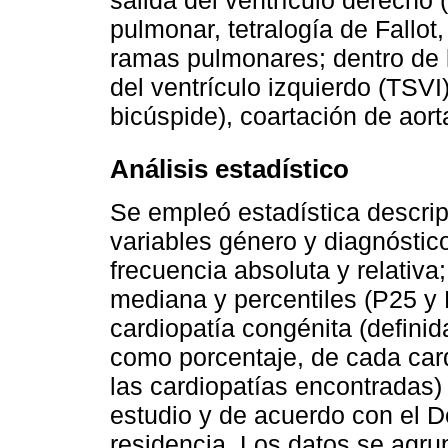
salida del ventrículo derecho 
pulmonar, tetralogía de Fallot
ramas pulmonares; dentro de l
del ventrículo izquierdo (TSVI)
bicúspide), coartación de aort
Análisis estadístico
Se empleó estadística descript
variables género y diagnósti
frecuencia absoluta y relativa;
mediana y percentiles (P25 y 
cardiopatía congénita (defini
como porcentaje, de cada cardi
las cardiopatías encontradas)
estudio y de acuerdo con el D
residencia. Los datos se agru