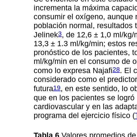
incrementa la máxima capacid
consumir el oxígeno, aunque n
población normal, resultados
3
Jelinek
, de 12,6 ± 1,0 ml/kg/
13,3 ± 1.3 ml/kg/min; estos re
pronóstico de los pacientes, 
ml/kg/min en el consumo de o
28
como lo expresa Najafi
. El
considerado como el predictor
19
futura
, en este sentido, lo 
que en los pacientes se logró
cardiovascular y en las adapt
programa del ejercicio físico (
Tabla 6
Valores promedios de l