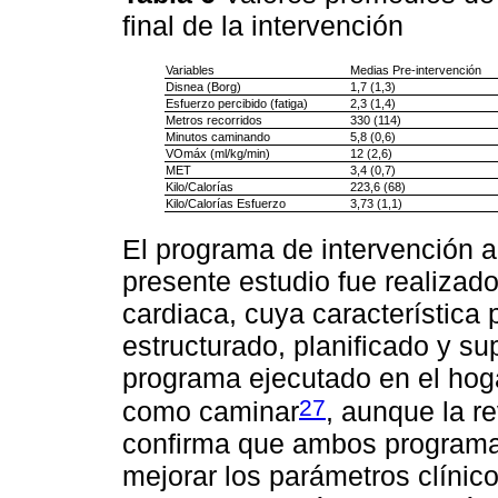
final de la intervención
Variables
Medias Pre-intervención
Disnea (Borg)
1,7 (1,3)
Esfuerzo percibido (fatiga)
2,3 (1,4)
Metros recorridos
330 (114)
Minutos caminando
5,8 (0,6)
VOmáx (ml/kg/min)
12 (2,6)
MET
3,4 (0,7)
Kilo/Calorías
223,6 (68)
Kilo/Calorías Esfuerzo
3,73 (1,1)
El programa de intervención ap
presente estudio fue realizado
cardiaca, cuya característica p
estructurado, planificado y s
programa ejecutado en el hogar
27
como caminar
, aunque la re
confirma que ambos programa
mejorar los parámetros clínic