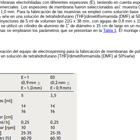
mbranas electrohiladas con diferentes espesores (E), teniendo en cuenta es
omerciales. Los espesores de membrana fueron seleccionados así: muestra 
1,0 mm. Para la fabricación de las muestras se empleó como solución base 
1% w/w en una solución de tetrahidrofurano (THF)/dimetilformamida (DMF) al 5
 inyectores de 5 ml de volumen tipo 21G x 38 mm, con agujas de 0,8 mm x 11/
se utilizó un cilindro de aluminio de 1′′ de diámetro x 15 cm de largo en un man
nas se emplearon los parámetros que se presentan en la
Tabla 1
. El montaje
ración del equipo de
electrospinning
para la fabricación de membranas de po
w en solución de tetrahidrofurano [THF]/dimetilformamida [DMF] al 50%w/w)