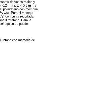
pesores de vasos reales y
0: 0,2 mm ≤ E < 0,9 mm y
el poliuretano con memoria
0% w/w. Para el montaje
2′′ con punta recortada.
dril rotatorio. Para la
 del equipo se puede
liuretano con memoria de