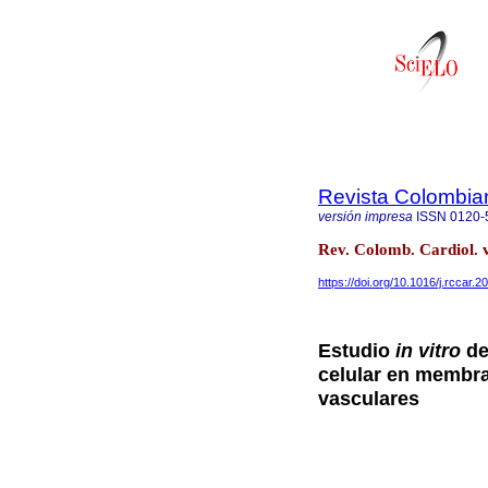
Revista Colombia
versión impresa
ISSN
0120-
Rev. Colomb. Cardiol. 
https://doi.org/10.1016/j.rccar.
Estudio
in vitro
de
celular en membra
vasculares