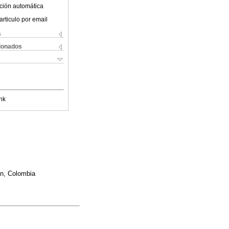
ción automática
articulo por email
s
cionados
nk
ín, Colombia