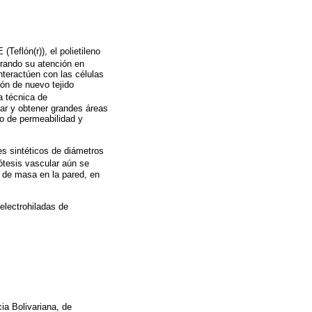
Teflón(r)), el polietileno
ntrando su atención en
nteractúen con las células
ón de nuevo tejido
a técnica de
lar y obtener grandes áreas
do de permeabilidad y
es sintéticos de diámetros
ótesis vascular aún se
 de masa en la pared, en
 electrohiladas de
ia Bolivariana, de