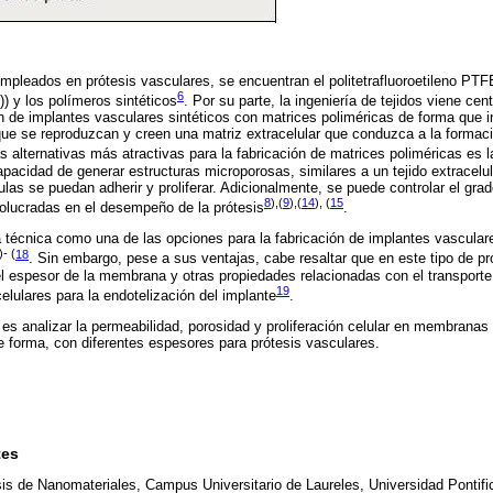
pleados en prótesis vasculares, se encuentran el politetrafluoroetileno PTFE (
6
)) y los polímeros sintéticos
. Por su parte, la ingeniería de tejidos viene ce
n de implantes vasculares sintéticos con matrices poliméricas de forma que i
que se reproduzcan y creen una matriz extracelular que conduzca a la formaci
as alternativas más atractivas para la fabricación de matrices poliméricas es l
apacidad de generar estructuras microporosas, similares a un tejido extracelu
ulas se puedan adherir y proliferar. Adicionalmente, se puede controlar el gra
8
),(
9
),(
14
), (
15
olucradas en el desempeño de la prótesis
.
 técnica como una de las opciones para la fabricación de implantes vascular
)- (
18
. Sin embargo, pese a sus ventajas, cabe resaltar que en este tipo de pr
 espesor de la membrana y otras propiedades relacionadas con el transporte
19
celulares para la endotelización del implante
.
 es analizar la permeabilidad, porosidad y proliferación celular en membranas
 forma, con diferentes espesores para prótesis vasculares.
tes
sis de Nanomateriales, Campus Universitario de Laureles, Universidad Pontific