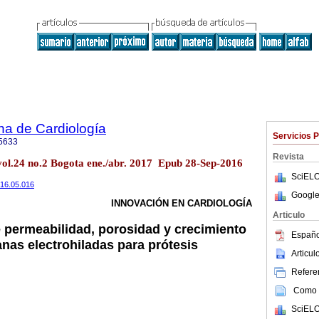
na de Cardiología
Servicios 
5633
Revista
vol.24 no.2 Bogota ene./abr. 2017 Epub 28-Sep-2016
SciELO
2016.05.016
Google
INNOVACIÓN EN CARDIOLOGÍA
Articulo
 permeabilidad, porosidad y crecimiento
Españo
nas electrohiladas para prótesis
Articu
Referen
Como c
SciELO