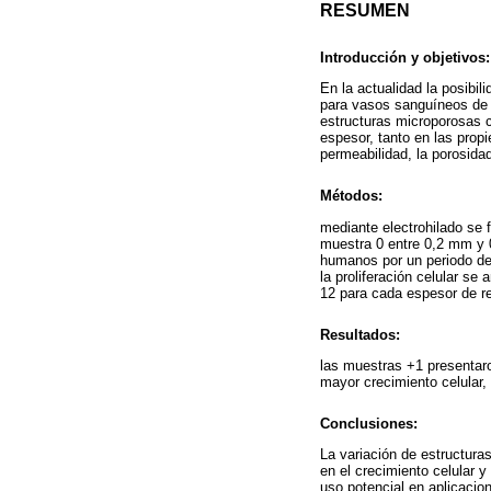
RESUMEN
Introducción y objetivos:
En la actualidad la posibi
para vasos sanguíneos de 
estructuras microporosas c
espesor, tanto en las propi
permeabilidad, la porosida
Métodos:
mediante electrohilado se
muestra 0 entre 0,2 mm y 
humanos por un periodo de
la proliferación celular se
12 para cada espesor de re
Resultados:
las muestras +1 presentar
mayor crecimiento celular, 
Conclusiones:
La variación de estructura
en el crecimiento celular 
uso potencial en aplicaci