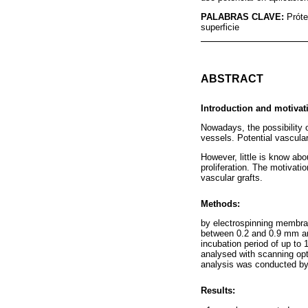
PALABRAS CLAVE:
Próte
superficie
ABSTRACT
Introduction and motivat
Nowadays, the possibility o
vessels. Potential vascular 
However, little is know abo
proliferation. The motivati
vascular grafts.
Methods:
by electrospinning membra
between 0.2 and 0.9 mm an
incubation period of up to
analysed with scanning op
analysis was conducted b
Results: