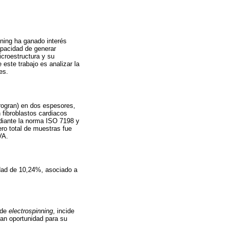
nning ha ganado interés
apacidad de generar
icroestructura y su
 este trabajo es analizar la
es.
rogran) en dos espesores,
fibroblastos cardiacos
diante la norma ISO 7198 y
ero total de muestras fue
VA.
dad de 10,24%, asociado a
 de
electrospinning
, incide
ran oportunidad para su