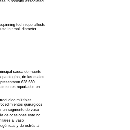
se in porosity associated
rospinning technique affects
l use in small-diameter
rincipal causa de muerte
 patologías, de las cuales
 presentaron 628.630
ecimientos reportados en
troducido múltiples
rocedimientos quirúrgicos
ar un segmento de vaso
ría de ocasiones esto no
ilares al vaso
bogénicas y de estrés al