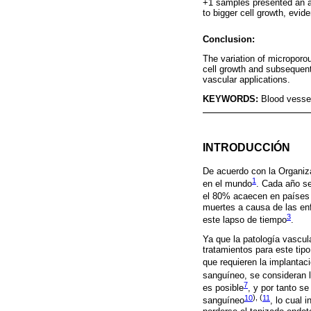
+1 samples presented an a
to bigger cell growth, evid
Conclusion:
The variation of microporou
cell growth and subsequentl
vascular applications.
KEYWORDS:
Blood vessel
INTRODUCCIÓN
De acuerdo con la Organiz
1
en el mundo
. Cada año se
el 80% acaecen en países
muertes a causa de las enf
3
este lapso de tiempo
.
Ya que la patología vascul
tratamientos para este tip
que requieren la implantaci
sanguíneo, se consideran 
7
es posible
, y por tanto s
10
), (
11
sanguíneo
, lo cual 