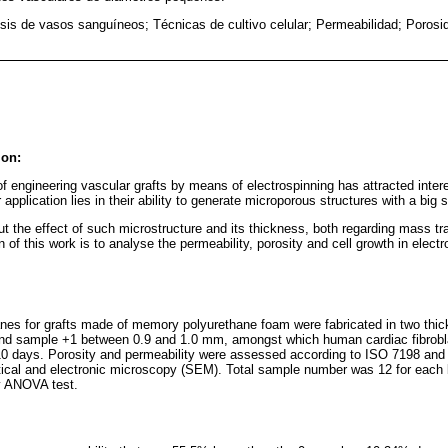
sis de vasos sanguíneos; Técnicas de cultivo celular; Permeabilidad; Poros
ion:
f engineering vascular grafts by means of electrospinning has attracted inter
application lies in their ability to generate microporous structures with a big 
ut the effect of such microstructure and its thickness, both regarding mass tra
on of this work is to analyse the permeability, porosity and cell growth in ele
nes for grafts made of memory polyurethane foam were fabricated in two thi
d sample +1 between 0.9 and 1.0 mm, amongst which human cardiac fibrobl
 10 days. Porosity and permeability were assessed according to ISO 7198 and c
tical and electronic microscopy (SEM). Total sample number was 12 for each 
y ANOVA test.