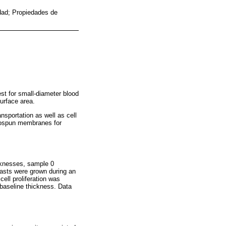
idad; Propiedades de
est for small-diameter blood
surface area.
nsportation as well as cell
ctrospun membranes for
cknesses, sample 0
asts were grown during an
ell proliferation was
baseline thickness. Data