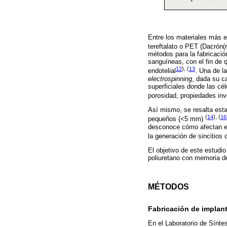
Entre los materiales más em
tereftalato o PET (Dacrón(r
métodos para la fabricació
sanguíneas, con el fin de 
12
), (
13
endotelial
. Una de l
electrospinning
, dada su c
superficiales donde las cél
porosidad, propiedades inv
Así mismo, se resalta esta
(
14
), (
16
pequeños (<5 mm)
desconoce cómo afectan el
la generación de sincitios 
El objetivo de este estudio
poliuretano con memoria de
MÉTODOS
Fabricación de implan
En el Laboratorio de Sínte