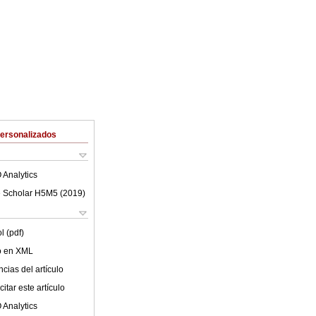
Personalizados
 Analytics
 Scholar H5M5 (
2019
)
l (pdf)
lo en XML
cias del artículo
itar este artículo
 Analytics