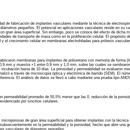
lidad de fabricación de implantes vasculares mediante la técnica de electrospi
diámetros pequeños. El potencial en aplicaciones vasculares reside en su c
on gran área superficial. Sin embargo, poco se conoce del efecto de dicha m
edades de transporte de masa como en la proliferación celular. El propósito de
d y el crecimiento celular en membranas electrohiladas para prótesis vascular
 fabricaron membranas para implantes de poliuretano con memoria de forma (I
0,9 mm y muestra +1 entre 0,9 mm y 1,0 mm, sobre las cuales se sembraron 
 incubación hasta de 10 días. La porosidad y permeabilidad se evaluaron me
 analizó a través de microscopia óptica y electrónica de barrido (SEM). El núm
ferencia. El análisis de datos se llevó a cabo mediante una prueba tipo ANO
on permeabilidad promedio de 55,5% menor que las 0, reducción de la porosi
evidenciado por sincitios celulares.
s microporosas de gran área superficial para obtener implantes con la técnica
y subsecuentemente en la permeabilidad y la porosidad, hecho que abre una g
ones vasculares de diámetros pequeños.