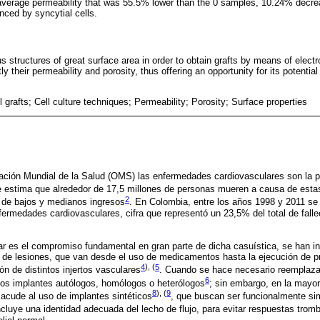
verage permeability that was 55.5% lower than the 0 samples, 10.24% decrea
enced by syncytial cells.
s structures of great surface area in order to obtain grafts by means of elect
y their permeability and porosity, thus offering an opportunity for its potentia
 grafts; Cell culture techniques; Permeability; Porosity; Surface properties
ación Mundial de la Salud (OMS) las enfermedades cardiovasculares son la p
 estima que alrededor de 17,5 millones de personas mueren a causa de estas
2
 de bajos y medianos ingresos
. En Colombia, entre los años 1998 y 2011 se
ermedades cardiovasculares, cifra que representó un 23,5% del total de fall
ar es el compromiso fundamental en gran parte de dicha casuística, se han in
o de lesiones, que van desde el uso de medicamentos hasta la ejecución de p
4
), (
5
ón de distintos injertos vasculares
. Cuando se hace necesario reemplaz
6
los implantes autólogos, homólogos o heterólogos
; sin embargo, en la mayo
8
), (
9
e acude al uso de implantes sintéticos
, que buscan ser funcionalmente sim
incluye una identidad adecuada del lecho de flujo, para evitar respuestas trom