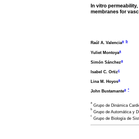
In vitro permeability
membranes for vascu
a
b
Raúl A. Valencia
a
Yuliet Montoya
a
Simón Sánchez
c
Isabel C. Ortiz
a
Lina M. Hoyos
a
*
John Bustamante
a
Grupo de Dinámica Cardiov
b
Grupo de Automática y Dis
c
Grupo de Biología de Sist