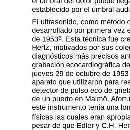
el umbral del dolor puede llega
establecido por el umbral aud
El ultrasonido, como método d
desarrollado por primera vez 
6
de 1953
. Esta técnica fue cr
Hertz, motivados por sus cole
diagnósticos más precisos ant
grabación ecocardiográfica de
jueves 29 de octubre de 1953 
aparato que utilizaron para re
detector de pulso eco de griet
de un puerto en Malmö. Afortu
este instrumento tenía una lon
físicas las cuales eran apropi
pesar de que Edler y C.H. Hert