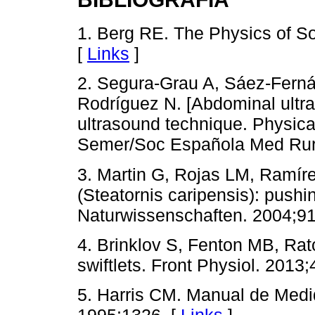
1. Berg RE. The Physics of S
[
Links
]
2. Segura-Grau A, Sáez-Ferná
Rodríguez N. [Abdominal ultra
ultrasound technique. Physica
Semer/Soc Española Med Rura
3. Martin G, Rojas LM, Ramíre
(Steatornis caripensis): pushing
Naturwissenschaften. 2004;91
4. Brinklov S, Fenton MB, Ratc
swiftlets. Front Physiol. 2013;
5. Harris CM. Manual de Medid
1995:1326. [
Links
]