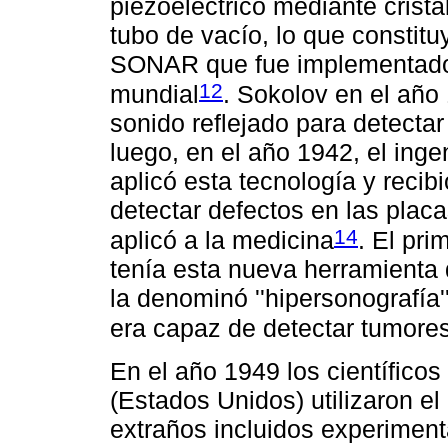
piezoeléctrico mediante crist
tubo de vacío, lo que constit
SONAR que fue implementado 
12
mundial
. Sokolov en el año
sonido reflejado para detectar
luego, en el año 1942, el ing
aplicó esta tecnología y recib
detectar defectos en las placa
14
aplicó a la medicina
. El pri
tenía esta nueva herramienta d
la denominó ''hipersonografía
era capaz de detectar tumore
En el año 1949 los científico
(Estados Unidos) utilizaron el
extraños incluidos experiment