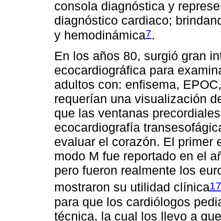
consola diagnóstica y repres
diagnóstico cardiaco; brindand
7
y hemodinámica
.
En los años 80, surgió gran i
ecocardiográfica para examin
adultos con: enfisema, EPOC,
requerían una visualización d
que las ventanas precordiales 
ecocardiografía transesofágica
evaluar el corazón. El primer
modo M fue reportado en el añ
pero fueron realmente los eu
1
mostraron su utilidad clínica
para que los cardiólogos pedia
técnica, la cual los llevo a q