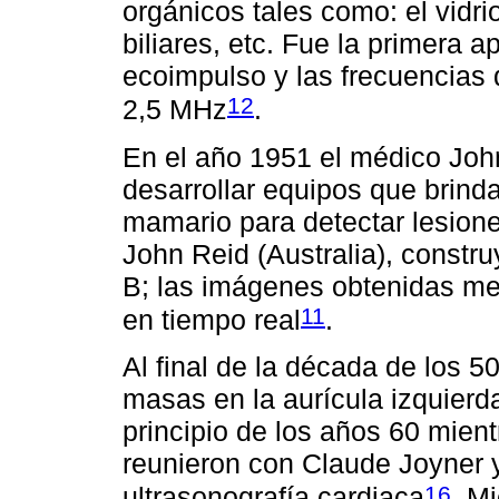
orgánicos tales como: el vidrio
biliares, etc. Fue la primera 
ecoimpulso y las frecuencias q
12
2,5 MHz
.
En el año 1951 el médico John
desarrollar equipos que brinda
mamario para detectar lesione
John Reid (Australia), const
B; las imágenes obtenidas me
11
en tiempo real
.
Al final de la década de los 50
masas en la aurícula izquierd
principio de los años 60 mien
reunieron con Claude Joyner y 
16
ultrasonografía cardiaca
. M