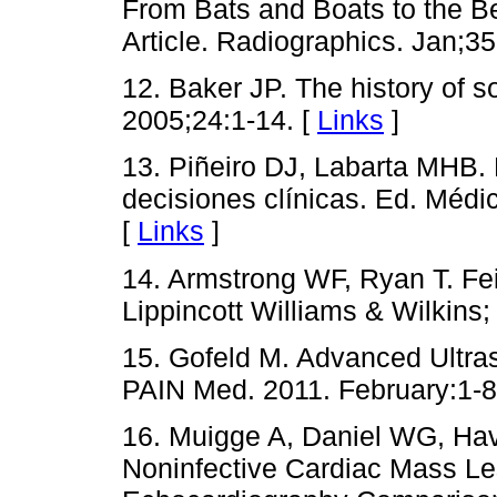
From Bats and Boats to the 
Article. Radiographics. Jan;35
12. Baker JP. The history of 
2005;24:1-14. [
Links
]
13. Piñeiro DJ, Labarta MHB. 
decisiones clínicas. Ed. Méd
[
Links
]
14. Armstrong WF, Ryan T. F
Lippincott Williams & Wilkins;
15. Gofeld M. Advanced Ultra
PAIN Med. 2011. February:1-8
16. Muigge A, Daniel WG, Have
Noninfective Cardiac Mass L