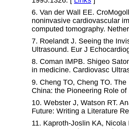
6. Van der Wall EE. CroMogoll
noninvasive cardiovascular ima
computed tomography. Netherl
7. Roelandt J. Seeing the Invi
Ultrasound. Eur J Echocardiog
8. Coman IMPB. Shigeo Satomu
in medicine. Cardiovasc Ultra
9. Cheng TO, Cheng TO. The 
China: the Pioneering Role of
10. Webster J, Watson RT. Ana
Future: Writing a Literature Re
11. Kaproth-Joslin KA, Nicola