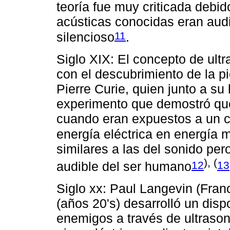
teoría fue muy criticada debi
acústicas conocidas eran audi
11
silencioso
.
Siglo XIX: El concepto de ult
con el descubrimiento de la pi
Pierre Curie, quien junto a s
experimento que demostró que
cuando eran expuestos a un ca
energía eléctrica en energía 
similares a las del sonido pe
), (
12
13
audible del ser humano
Siglo xx: Paul Langevin (Fran
(años 20's) desarrolló un dis
enemigos a través de ultrasonid