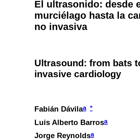
El ultrasonido: desde e
murciélago hasta la ca
no invasiva
Ultrasound: from bats t
invasive cardiology
a
*
Fabián Dávila
a
Luis Alberto Barros
a
Jorge Reynolds