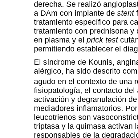
derecha. Se realizó angioplas
a DAm con implante de
stent
f
tratamiento específico para c
tratamiento con prednisona y 
en plasma y el
prick test
cután
permitiendo establecer el dia
El síndrome de Kounis, angina
alérgico, ha sido descrito co
agudo en el contexto de una r
fisiopatología, el contacto de
activación y degranulación de 
mediadores inflamatorios. Por 
leucotrienos son vasoconstrict
triptasa y la quimasa activan
responsables de la degradaci