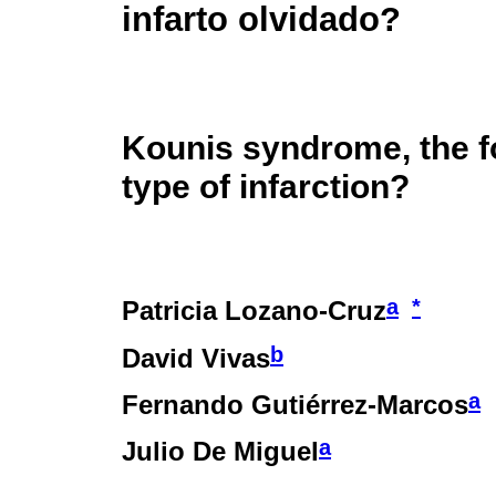
infarto olvidado?
Kounis syndrome, the f
type of infarction?
a
*
Patricia Lozano-Cruz
b
David Vivas
a
Fernando Gutiérrez-Marcos
a
Julio De Miguel