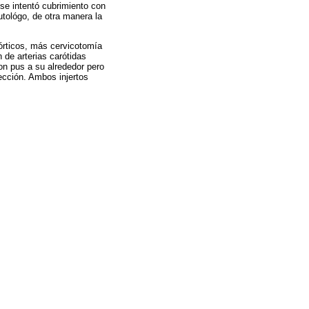
 se intentó cubrimiento con
utológo, de otra manera la
órticos, más cervicotomía
n de arterias carótidas
on pus a su alrededor pero
fección. Ambos injertos