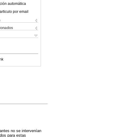
ción automática
articulo por email
s
cionados
nk
antes no se intervenían
ados para estas