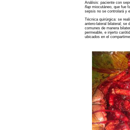
Análisis: paciente con sep
flap
miocutáneo, que fue fal
sepsis no se controlará y 
Técnica quirúrgica: se rea
antero-lateral bilateral; s
comunes de manera bilatera
permeable, e injerto carót
ubicados en el compartiment