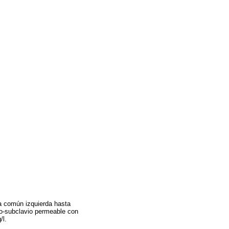
da común izquierda hasta
ido-subclavio permeable con
/l.