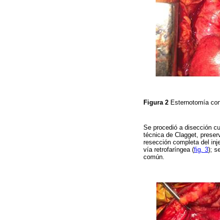
Figura 2
Esternotomía con 
Se procedió a disección c
técnica de Clagget, preser
resección completa del inj
vía retrofaríngea (
fig. 3
); s
común.