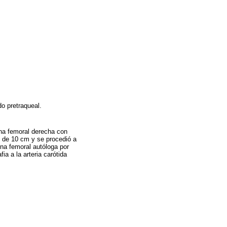
do pretraqueal.
ena femoral derecha con
o de 10 cm y se procedió a
ena femoral autóloga por
fia a la arteria carótida