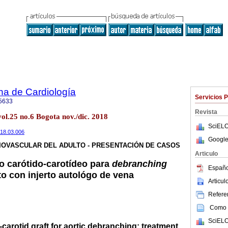
na de Cardiología
Servicios 
5633
Revista
ol.25 no.6 Bogota nov./dic. 2018
SciELO
2018.03.006
Google
IOVASCULAR DEL ADULTO - PRESENTACIÓN DE CASOS
Articulo
to carótido-carotídeo para
debranching
Españo
to con injerto autológo de vena
Articu
Referen
Como c
SciELO
d-carotid graft for aortic debranching: treatment