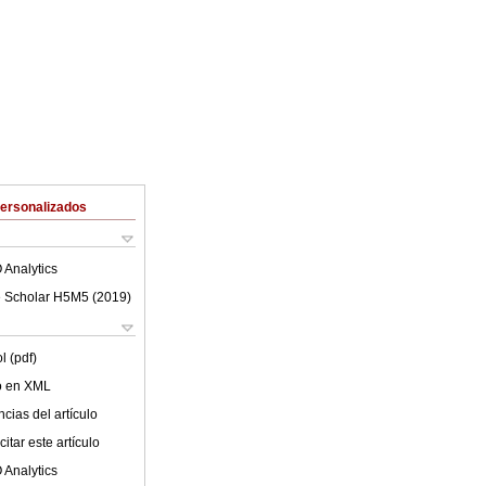
Personalizados
 Analytics
 Scholar H5M5 (
2019
)
l (pdf)
lo en XML
cias del artículo
itar este artículo
 Analytics