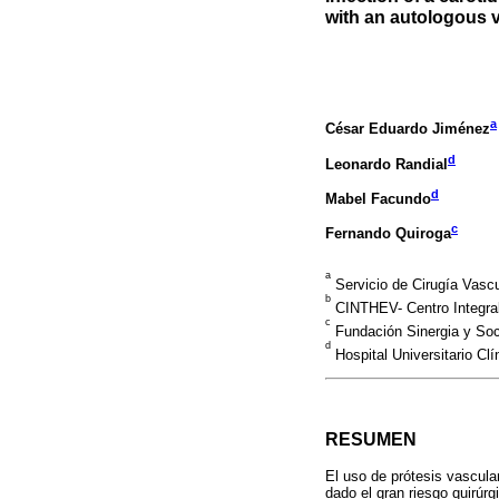
with an autologous 
a
César Eduardo Jiménez
d
Leonardo Randial
d
Mabel Facundo
c
Fernando Quiroga
a
Servicio de Cirugía Vascu
b
CINTHEV- Centro Integral
c
Fundación Sinergia y Soc
d
Hospital Universitario Cl
RESUMEN
El uso de prótesis vascula
dado el gran riesgo quirúr