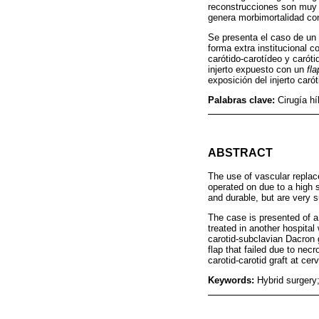
reconstrucciones son muy r
genera morbimortalidad con
Se presenta el caso de un 
forma extra institucional 
carótido-carotídeo y caróti
injerto expuesto con un
fla
exposición del injerto caró
Palabras clave:
Cirugía h
ABSTRACT
The use of vascular replac
operated on due to a high s
and durable, but are very s
The case is presented of a
treated in another hospital 
carotid-subclavian Dacron 
flap that failed due to nec
carotid-carotid graft at cer
Keywords:
Hybrid surger