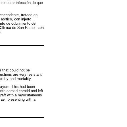
resentar infección, lo que
descendente, tratado en
aórtico, con injerto
ento de cubrimiento del
o Clínica de San Rafael, con
a.
 that could not be
uctions are very resistant
idity and mortality.
neurysm. This had been
ith carotid-carotid and left
 graft with a myocutaneous
fael, presenting with a