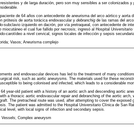
esistentes y de larga duración, pero son muy sensibles a ser colonizados y p
siderable.
paciente de 64 años con antecedente de aneurisma del arco aórtico y aorta 
con prótesis de aorta torácica endovascular y
debranchig
de las ramas del arco 
do-subclavio izquierdo en dacrón, por vía pretraqueal, con antecedente de int
p
miocutáneo el cual fue fallido por necrosis; ingresó al Hospital Universitari
tido-carotídeo a nivel cervical, signos locales de infección y sepsis secundari
íbrida; Vasos; Aneurisma complejo
ements and endovascular devices has led to the treatment of many conditions
urgical risk, such as aortic aneurysms. The materials used for these reconstr
usceptible to being colonised and infected, which leads to a considerable morb
 64 year-old patient with a history of an aortic arch and descending aortic a
with a thoracic aortic endovascular repair and debranching of the aortic arch, w
graft. The pretracheal route was used, after attempting to cover the exposed
rosis. The patient was admitted to the Hospital Universitario Clínica de San Ra
vical level, with local signs of infection and secondary sepsis.
y; Vessels; Complex aneurysm