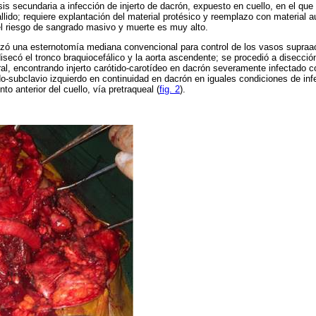
sis secundaria a infección de injerto de dacrón, expuesto en cuello, en el que
lido; requiere explantación del material protésico y reemplazo con material a
el riesgo de sangrado masivo y muerte es muy alto.
lizó una esternotomía mediana convencional para control de los vasos supraa
e disecó el tronco braquiocefálico y la aorta ascendente; se procedió a disecció
l, encontrando injerto carótido-carotídeo en dacrón severamente infectado c
ido-subclavio izquierdo en continuidad en dacrón en iguales condiciones de in
o anterior del cuello, vía pretraqueal (
fig. 2
).