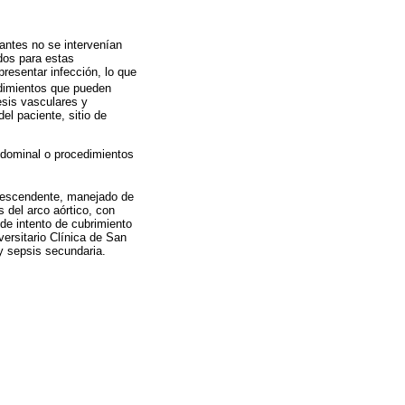
antes no se intervenían
dos para estas
resentar infección, lo que
edimientos que pueden
esis vasculares y
el paciente, sitio de
abdominal o procedimientos
 descendente, manejado de
 del arco aórtico, con
 de intento de cubrimiento
versitario Clínica de San
 y sepsis secundaria.