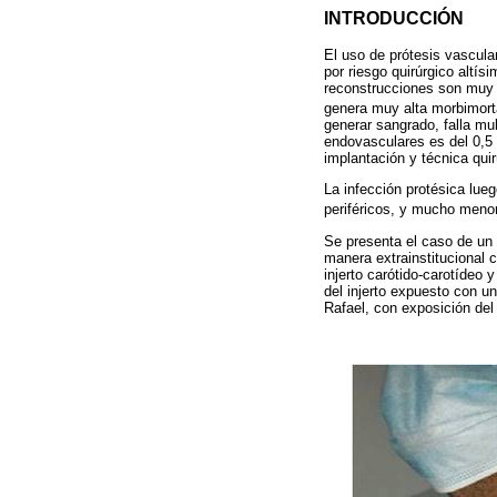
INTRODUCCIÓN
El uso de prótesis vascula
por riesgo quirúrgico altí
reconstrucciones son muy r
genera muy alta morbimort
generar sangrado, falla mul
endovasculares es del 0,5 a
implantación y técnica quir
La infección protésica lue
periféricos, y mucho meno
Se presenta el caso de un
manera extrainstitucional 
injerto carótido-carotídeo 
del injerto expuesto con u
Rafael, con exposición del i