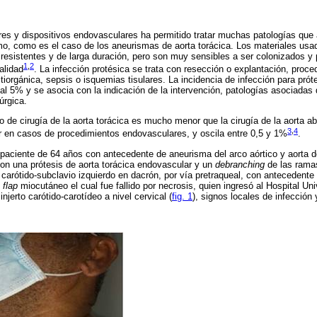
res y dispositivos endovasculares ha permitido tratar muchas patologías que 
simo, como es el caso de los aneurismas de aorta torácica. Los materiales usa
esistentes y de larga duración, pero son muy sensibles a ser colonizados y p
1
,
2
alidad
. La infección protésica se trata con resección o explantación, proc
tiorgánica, sepsis o isquemias tisulares. La incidencia de infección para prót
l 5% y se asocia con la indicación de la intervención, patologías asociadas d
úrgica.
go de cirugía de la aorta torácica es mucho menor que la cirugía de la aorta 
3
,
4
r en casos de procedimientos endovasculares, y oscila entre 0,5 y 1%
.
 paciente de 64 años con antecedente de aneurisma del arco aórtico y aorta
con una prótesis de aorta torácica endovascular y un
debranching
de las ramas
y carótido-subclavio izquierdo en dacrón, por vía pretraqueal, con antecedente
n
flap
miocutáneo el cual fue fallido por necrosis, quien ingresó al Hospital Uni
njerto carótido-carotídeo a nivel cervical (
fig. 1
), signos locales de infección