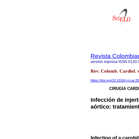
Revista Colombia
versión impresa
ISSN
0120-
Rev. Colomb. Cardiol. v
https://doi.org/10.1016/j.rccar.
CIRUGÍA CARD
Infección de injer
aórtico: tratamien
Infection of a caroti