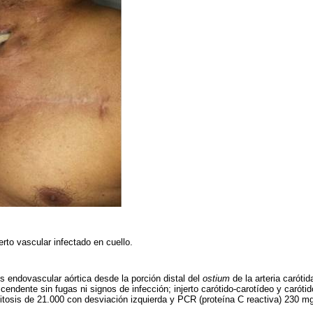
erto vascular infectado en cuello.
s endovascular aórtica desde la porción distal del
ostium
de la arteria caróti
escendente sin fugas ni signos de infección; injerto carótido-carotídeo y carót
itosis de 21.000 con desviación izquierda y PCR (proteína C reactiva) 230 mg