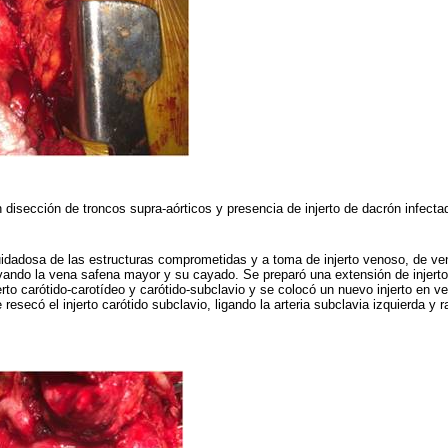
disección de troncos supra-aórticos y presencia de injerto de dacrón infecta
uidadosa de las estructuras comprometidas y a toma de injerto venoso, de v
vando la vena safena mayor y su cayado. Se preparó una extensión de injert
erto carótido-carotídeo y carótido-subclavio y se colocó un nuevo injerto en v
e resecó el injerto carótido subclavio, ligando la arteria subclavia izquierda y ra