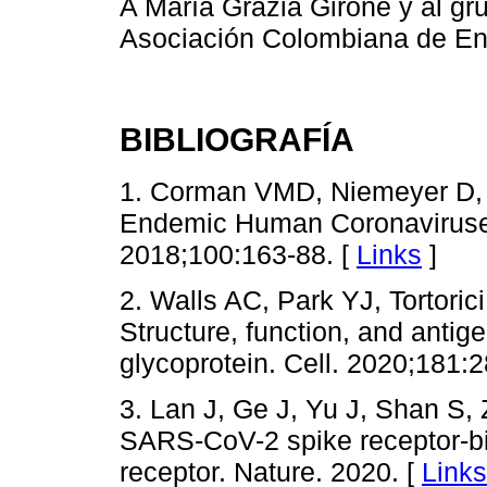
A María Grazia Girone y al g
Asociación Colombiana de En
BIBLIOGRAFÍA
1. Corman VMD, Niemeyer D, 
Endemic Human Coronaviruse
2018;100:163-88. [
Links
]
2. Walls AC, Park YJ, Tortoric
Structure, function, and antig
glycoprotein. Cell. 2020;181:2
3. Lan J, Ge J, Yu J, Shan S, 
SARS-CoV-2 spike receptor-b
receptor. Nature. 2020. [
Links