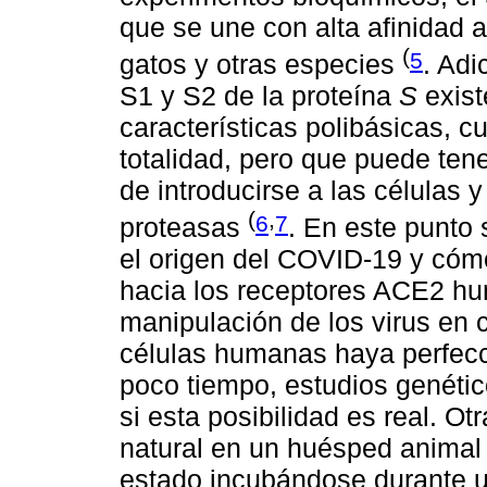
que se une con alta afinidad
(
5
gatos y otras especies
. Adi
S1 y S2 de la proteína
S
exist
características polibásicas, 
totalidad, pero que puede ten
de introducirse a las células y
(
,
6
7
proteasas
. En este punto
el origen del COVID-19 y cómo
hacia los receptores ACE2 hu
manipulación de los virus en 
células humanas haya perfecc
poco tiempo, estudios genétic
si esta posibilidad es real. Ot
natural en un huésped anima
estado incubándose durante un