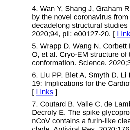
4. Wan Y, Shang J, Graham R, 
by the novel coronavirus fro
decadelong structural studies 
2020;94, pii: e00127-20. [
Lin
5. Wrapp D, Wang N, Corbett 
O, et al. Cryo-EM structure of
conformation. Science. 2020;
6. Liu PP, Blet A, Smyth D, L
19: Implications for the Cardi
[
Links
]
7. Coutard B, Valle C, de Lam
Decroly E. The spike glycopro
nCoV contains a furin-like cl
clade. Antiviral Res. 2020;17