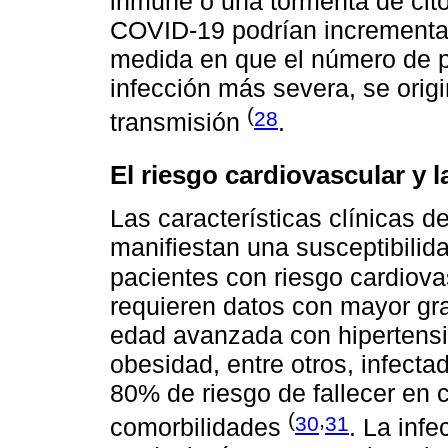
inmune o una tormenta de cito
COVID-19 podrían incrementar 
medida en que el número de 
infección más severa, se orig
(
28
transmisión
.
El riesgo cardiovascular y 
Las características clínicas d
manifiestan una susceptibili
pacientes con riesgo cardiova
requieren datos con mayor gr
edad avanzada con hipertension
obesidad, entre otros, infect
80% de riesgo de fallecer en
(
,
30
31
comorbilidades
. La infe