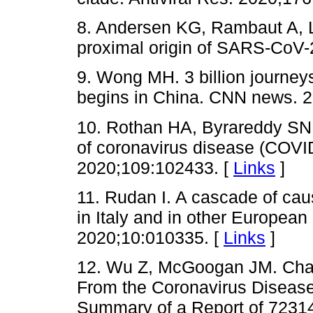
8. Andersen KG, Rambaut A, L
proximal origin of SARS-CoV-
9. Wong MH. 3 billion journey
begins in China. CNN news. 2
10. Rothan HA, Byrareddy SN
of coronavirus disease (COVI
2020;109:102433. [
Links
]
11. Rudan I. A cascade of cau
in Italy and in other European
2020;10:010335. [
Links
]
12. Wu Z, McGoogan JM. Chara
From the Coronavirus Disease
Summary of a Report of 72314