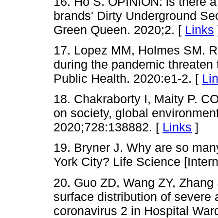
16. Ho S. OPINION: is there a
brands' Dirty Underground Sec
Green Queen. 2020;2. [
Links
17. Lopez MM, Holmes SM. Ra
during the pandemic threaten 
Public Health. 2020:e1-2. [
Li
18. Chakraborty I, Maity P. CO
on society, global environment
2020;728:138882. [
Links
]
19. Bryner J. Why are so man
York City? Life Science [Intern
20. Guo ZD, Wang ZY, Zhang SF,
surface distribution of severe
coronavirus 2 in Hospital Wa