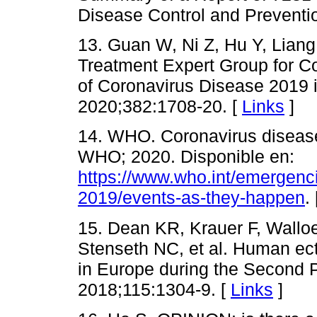
Disease Control and Preventi
13. Guan W, Ni Z, Hu Y, Liang
Treatment Expert Group for Co
of Coronavirus Disease 2019 
2020;382:1708-20. [
Links
]
14. WHO. Coronavirus diseas
WHO; 2020. Disponible en:
https://www.who.int/emergenc
2019/events-as-they-happen
.
15. Dean KR, Krauer F, Walloe
Stenseth NC, et al. Human ect
in Europe during the Second 
2018;115:1304-9. [
Links
]